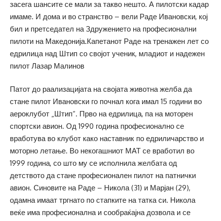
засега шансите се мали за такво нешто. А пилотски кадар
имаме. И дома и во странство – вели Раде Ивановски, кој
бил и претседател на Здружението на професионални
пилоти на Македонија.Капетанот Раде на тренажен лет со
едрилица над Штип со својот ученик, младиот и надежен
пилот Лазар Малинов
Патот до раализацијата на својата животна желба да
стане пилот Ивановски го почнал кога имал 15 години во
аероклубот „Штип“. Прво на едрилица, па на моторен
спортски авион. Од 1990 година професионално се
вработува во клубот како наставник по едриличарство и
моторно летање. Во некогашниот МАТ се вработил во
1999 година, со што му се исполнила желбата од
детството да стане професионален пилот на патнички
авион. Синовите на Раде – Никола (31) и Марјан (29),
одамна имаат тргнато по стапките на татка си. Никола
веќе има професионална и сообраќајна дозвола и се