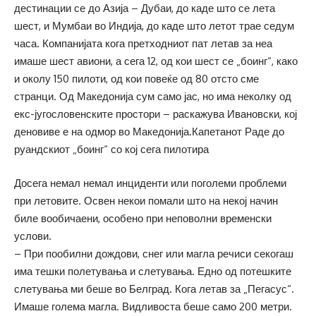
дестинации се до Азија – Дубаи, до каде што се лета
шест, и Мумбаи во Индија, до каде што летот трае седум
часа. Компанијата кога претходниот пат летав за неа
имаше шест авиони, а сега 12, од кои шест се „боинг“, како
и околу 150 пилоти, од кои повеќе од 80 отсто сме
странци. Од Македонија сум само јас, но има неколку од
екс-југословенските простори – раскажува Ивановски, кој
деновиве е на одмор во Македонија.Капетанот Раде до
руандскиот „боинг“ со кој сега пилотира
Досега немал немал инциденти или поголеми проблеми
при летовите. Освен некои помали што на некој начин
биле вообичаени, особено при неповолни временски
услови.
– При пообилни дождови, снег или магла речиси секогаш
има тешки полетувања и слетувања. Едно од потешките
слетувања ми беше во Белград. Кога летав за „Пегасус“.
Имаше голема магла. Видливоста беше само 200 метри.