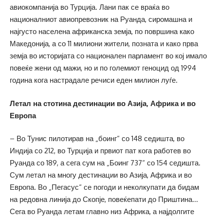
авиокомпанија во Турција. Лани пак се враќа во
националниот авиопревозник на Руанда, сиромашна и
најгусто населена африканска земја, по површина како
Македонија, а со 11 милиони жители, позната и како прва
земја во историјата со национален парламент во кој имало
повеќе жени од мажи, но и по големиот геноцид од 1994
година кога настрадале речиси еден милион луѓе.
Летал на стотина дестинации во Азија, Африка и во
Европа
– Во Тунис пилотирав на „боинг“ со 148 седишта, во
Индија со 212, во Турција и првиот пат кога работев во
Руанда со 189, а сега сум на „Боинг 737“ со 154 седишта.
Сум летал на многу дестинации во Азија, Африка и во
Европа. Во „Пегасус“ се погоди и неколкупати да бидам
на редовна линија до Скопје, повеќепати до Приштина…
Сега во Руанда летам главно низ Африка, а најдолгите