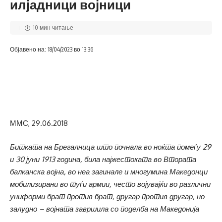
илјадници војници
10 мин читање
Објавено на: 18/04/2023 во 13:36
ММС, 29.06.2018
Битката на Брегалница што почнала во ноќта помеѓу 29
и 30 јуни 1913 година, била најжестоката во Втората
балканска војна, во неа загинале и многумина Македонци
мобилизирани во туѓи армии, често војувајќи во различни
униформи брат против брат, другар против другар, но
залудно – војната завршила со поделба на Македонија