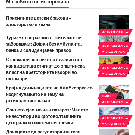
Можеби ќе ве интересира
Присилните детски бракови –
злосторство и казна
ИСТРАЖУВАЊА
Туризмот се развива – жителите се
забораваат: Дојран без амбуланта,
ИСТРАЖУВАЊА
банка и солиден јавен превоз
МАКЕДОНИЈА
Сè помали шансите на независните
кандидати да стигнат до општинска
ИСТРАЖУВАЊА
власт на претстојните избори во
МАКЕДОНИЈА
октомври
Крај на доминацијата на АлиЕкспрес со
издигнувањето на Тему на
ЖИВОТ
регионалниот пазар
ИСТРАЖУВАЊА
Сонцето сјае, но не и пазарот: Малите
инвеститори во фотоволтаичните
ИСТРАЖУВАЊА
централи со системски пречки
МАКЕДОНИЈА
Донациите од регулаторните тела