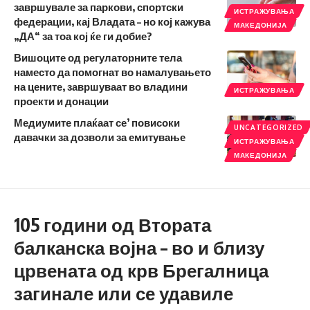
завршувале за паркови, спортски
ИСТРАЖУВАЊА
федерации, кај Владата – но кој кажува
МАКЕДОНИЈА
„ДА“ за тоа кој ќе ги добие?
Вишоците од регулаторните тела
наместо да помогнат во намалувањето
на цените, завршуваат во владини
ИСТРАЖУВАЊА
проекти и донации
Медиумите плаќаат се’ повисоки
UNCATEGORIZED
давачки за дозволи за емитување
ИСТРАЖУВАЊА
МАКЕДОНИЈА
105 години од Втората
балканска војна – во и близу
црвената од крв Брегалница
загинале или се удавиле