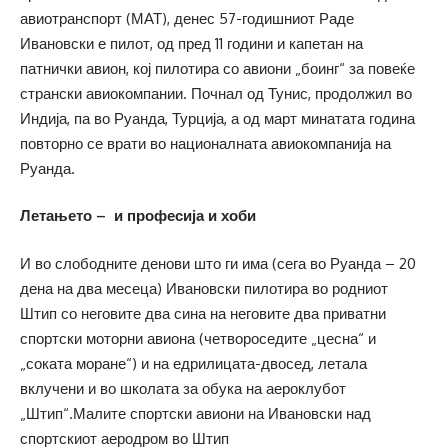
авиотранспорт (МАТ), денес 57-годишниот Раде
Ивановски е пилот, од пред 11 години и капетан на
патнички авион, кој пилотира со авиони „боинг“ за повеќе
странски авиокомпании. Почнал од Тунис, продолжил во
Индија, па во Руанда, Турција, а од март минатата година
повторно се врати во националната авиокомпанија на
Руанда.
Летањето – и професија и хоби
И во слободните денови што ги има (сега во Руанда – 20
дена на два месеца) Ивановски пилотира во родниот
Штип со неговите два сина на неговите два приватни
спортски моторни авиона (четвороседите „цесна“ и
„соката моране“) и на едрилицата-двосед, летала
вклучени и во школата за обука на аероклубот
„Штип“.Малите спортски авиони на Ивановски над
спортскиот аеродром во Штип