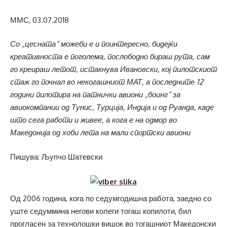
ММС, 03.07.2018
Со „цесната“ можеби е и поинтересно, бидејќи
креативноста е поголема, послободно бираш рута, сам
го креираш летот, истакнува Ивановски, кој пилотскиот
стаж го почнал во некогашниот МАТ, а последните 12
години пилотира на патнички авиони „боинг“ за
авиокомпании од Тунис, Турција, Индија и од Руанда, каде
што сега работи и живее, а кога е на одмор во
Македонија од хоби лета на мали спортски авиони
Пишува: Љупчо Шатевски
Од 2006 година, кога по седумгодишна работа, заедно со
уште седуммина негови колеги тогаш копилоти, бил
прогласен за технолошки вишок во тогашниот Македонски