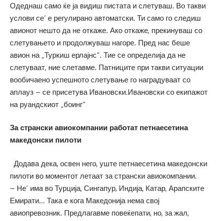
Одеднаш само ќе ја видиш пистата и слетуваш. Во такви
услови се‘ е регулирано автоматски. Ти само го следиш
авионот нешто да не откаже. Ако откаже, прекинуваш со
слетувањето и продолжуваш нагоре. Пред нас беше
авион на „Туркиш ерлајнс“. Тие се определија да не
слетуваат, ние слетавме. Патниците при такви ситуации
вообичаено успешното слетување го наградуваат со
аплауз – се присетува Ивановски.Ивановски со екипажот
на руандскиот „боинг“
За странски авиокомпании работат петнаесетина
македонски пилоти
Додава дека, освен него, уште петнаесетина македонски
пилоти во моментот летаат за странски авиокомпании.
– Не‘ има во Турција, Сингапур, Индија, Катар, Арапските
Емирати… Така е кога Македонија нема свој
авиопревозник. Предлагавме повеќепати, но, за жал,