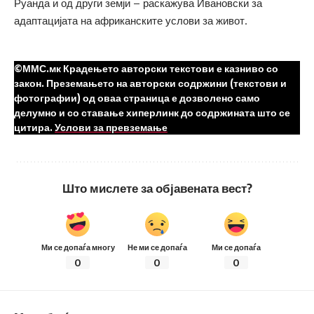
Руанда и од други земји – раскажува Ивановски за
адаптацијата на африканските услови за живот.
©ММС.мк Крадењето авторски текстови е казниво со
закон. Преземањето на авторски содржини (текстови и
фотографии) од оваа страница е дозволено само
делумно и со ставање хиперлинк до содржината што се
цитира.
Услови за превземање
Што мислете за објавената вест?
Ми се допаѓа многу
Не ми се допаѓа
Ми се допаѓа
0
0
0