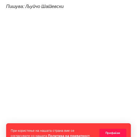
Пишува: Љупчо Шатевски
Прочитај ја целата вест
При користење на нашата страна вие се
Прифаќам
согласувате со нашата
Политика на приватност
.