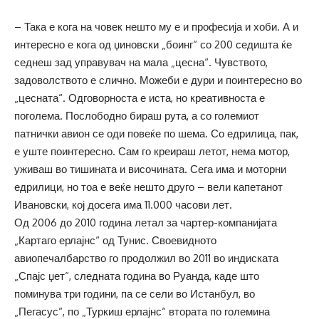
– Така е кога на човек нешто му е и професија и хоби. А и
интересно е кога од џиновски „боинг“ со 200 седишта ќе
седнеш зад управувач на мала „цесна“. Чувството,
задоволството е слично. Можеби е дури и поинтересно во
„цесната“. Одговорноста е иста, но креативноста е
поголема. Послободно бираш рута, а со големиот
патнички авион се оди повеќе по шема. Со едрилица, пак,
е уште поинтересно. Сам го креираш летот, нема мотор,
уживаш во тишината и височината. Сега има и моторни
едрилици, но тоа е веќе нешто друго – вели капетанот
Ивановски, кој досега има 11.000 часови лет.
Од 2006 до 2010 година летал за чартер-компанијата
„Картаго ерлајнс“ од Тунис. Своевидното
авиопечалбарство го продолжил во 2011 во индиската
„Спајс џет“, следната година во Руанда, каде што
поминува три години, па се сели во Истанбул, во
„Пегасус“, по „Туркиш ерлајнс“ втората по големина