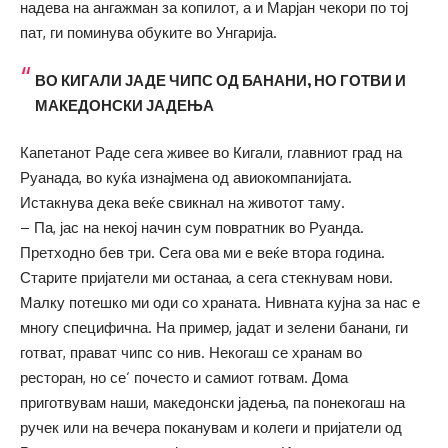
надева на ангажман за копилот, а и Марјан чекори по тој
пат, ги поминува обуките во Унгарија.
ВО КИГАЛИ ЈАДЕ ЧИПС ОД БАНАНИ, НО ГОТВИ И
МАКЕДОНСКИ ЈАДЕЊА
Капетанот Раде сега живее во Кигали, главниот град на
Руанада, во куќа изнајмена од авиокомпанијата.
Истакнува дека веќе свикнал на животот таму.
– Па, јас на некој начин сум повратник во Руанда.
Претходно бев три. Сега ова ми е веќе втора година.
Старите пријатели ми останаа, а сега стекнувам нови.
Малку потешко ми оди со храната. Нивната кујна за нас е
многу специфична. На пример, јадат и зелени банани, ги
готват, прават чипс со нив. Некогаш се хранам во
ресторан, но се‘ почесто и самиот готвам. Дома
приготвувам наши, македонски јадења, па понекогаш на
ручек или на вечера поканувам и колеги и пријатели од