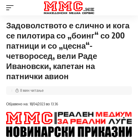
Задоволството е слично и кога
се пилотира со „боинг“ со 200
патници и со „цесна“-
четворосед, вели Раде
Ивановски, капетан на
патнички авион
8 мин читање
Објавено на: 18/04/2023 во 13:36