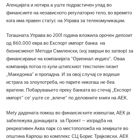
Агенцијата и нотира а уште подрастичен упад во
финансиите на независното регулаторно тело, во времето
кога има правен статус на Управа за телекомуникации.
Тогашната Управа во 2001 година вложила орочен депозит
од 860.000 евра во Експорт импорт банка на
бизнисменот Методи Смиленски, (кој заврши во затвор) за
финансирање на компанијата “Оригинал индиго“. Оваа
компанија потоа го купи штипскиот текстилен гигант
„Македонка“ и пропадна. И за овој случај се водеше
истрага за злоупотреба, но парите никогаш не беа
вратени. Побарувањето преку банката во стечај „Експорт
импорт“ се’ уште се „влече“ по деловните книги на АЕК.
Меѓу дадената помош во финансиските извештаи, АЕК ја
забележува донацијата за Проект – изградба на
рекреативен Аква парк со местоположба на земјиште во
општина Карпош во комплекс СЦ Борис Трајковски. АЕК