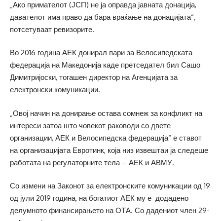
„Ако примателот (ЈСП) не ја оправда јавната донација,
давателот има право да бара враќање на донацијата“,
потсетуваат ревизорите.
Во 2016 година АЕК донирал пари за Велосипедската
федерација на Македонија каде претседател бил Сашо
Димитријоски, тогашен директор на Агенцијата за
електронски комуникации.
„Овој начин на донирање остава сомнеж за конфликт на
интереси затоа што човекот раководи со двете
организации, АЕК и Велосипедска федерација“ е ставот
на организацијата Евротинк, која низ извештаи ја следеше
работата на регулаторните тела – АЕК и АВМУ.
Со измени на Законот за електронските комуникации од 19
од јули 2019 година, на богатиот АЕК му е додадено
делумното финансирањето на ОТА. Со дадениот член 29-