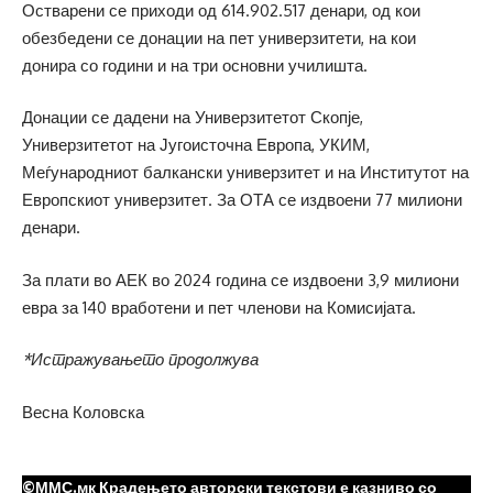
Остварени се приходи од 614.902.517 денари, од кои
обезбедени се донации на пет универзитети, на кои
донира со години и на три основни училишта.
Донации се дадени на Универзитетот Скопје,
Универзитетот на Југоисточна Европа, УКИМ,
Меѓународниот балкански универзитет и на Институтот на
Европскиот универзитет. За ОТА се издвоени 77 милиони
денари.
За плати во АЕК во 2024 година се издвоени 3,9 милиони
евра за 140 вработени и пет членови на Комисијата.
*Истражувањето продолжува
Весна Коловска
©ММС.мк Крадењето авторски текстови е казниво со