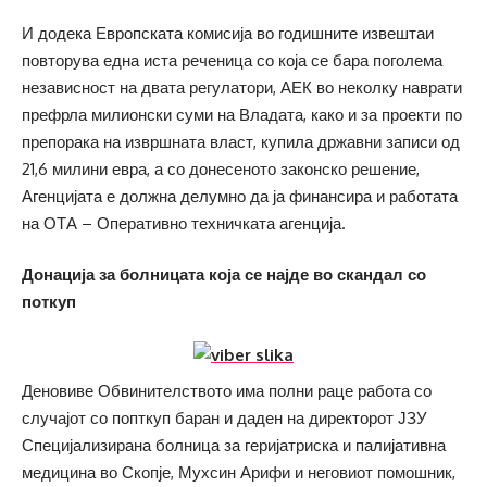
И додека Европската комисија во годишните извештаи
повторува една иста реченица со која се бара поголема
независност на двата регулатори, АЕК во неколку наврати
префрла милионски суми на Владата, како и за проекти по
препорака на извршната власт, купила државни записи од
21,6 милини евра, а со донесеното законско решение,
Агенцијата е должна делумно да ја финансира и работата
на ОТА – Оперативно техничката агенција.
Донација за болницата која се најде во скандал со
поткуп
Деновиве Обвинителството има полни раце работа со
случајот со попткуп баран и даден на директорот ЈЗУ
Специјализирана болница за геријатриска и палијативна
медицина во Скопје, Мухсин Арифи и неговиот помошник,