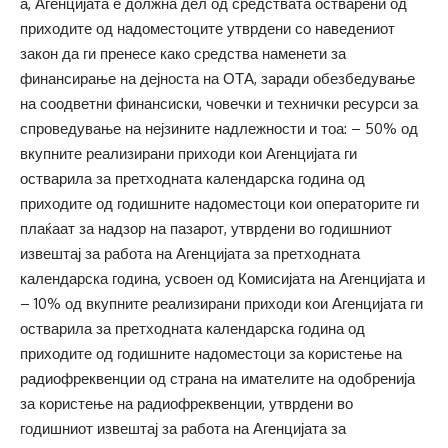
а, Агенцијата е должна дел од средствата остварени од
приходите од надоместоците утврдени со наведениот
закон да ги пренесе како средства наменети за
финансирање на дејноста на ОТА, заради обезбедување
на соодветни финансиски, човечки и технички ресурси за
спроведување на нејзините надлежности и тоа: – 50% од
вкупните реализирани приходи кои Агенцијата ги
остварила за претходната календарска година од
приходите од годишните надоместоци кои операторите ги
плаќаат за надзор на пазарот, утврдени во годишниот
извештај за работа на Агенцијата за претходната
календарска година, усвоен од Комисијата на Агенцијата и
– 10% од вкупните реализирани приходи кои Агенцијата ги
остварила за претходната календарска година од
приходите од годишните надоместоци за користење на
радиофреквенции од страна на имателите на одобренија
за користење на радиофреквенции, утврдени во
годишниот извештај за работа на Агенцијата за