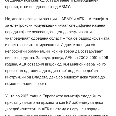
се далеку поважни од остварувањето комерцијален
профит, стои во одговорот од АВМУ.
Но, двете независни агенции – АВМУ и АЕК – Агенцијата
за електронски комуникации имаат специфична намена
поради која се основани, со цел да регулираат и
унапредуваат одредена област – тоа се радиодифузијата
и електронските комуникации. И двете агенции со
непрофитни организации, кои не треба да остваруваат
вишок средства. За илустрација, АЕК во 2009, 2010 и 2011
година, АЕК остварил вишок од 14,4 милиони евра, кој го
префрлал од година до година, се’ додека не добил
инструкции од Владата, дека со вишокот дека треба до
помогне владин проект.
Уште во 2015 година Европската комисија следејќи го
пристапувањето на државата кон ЕУ забележува дека
„кредибилитетот на АЕК и натаму е нарушен поради
распределбата на вишокот средства за други намени кои