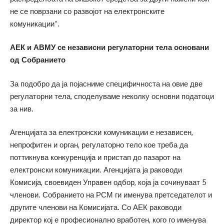
не се поврзани со развојот на електронските
комуникации“.
АЕК и АВМУ се независни регулаторни тела основани
од Собранието
За подобро да ја појасниме специфичноста на овие две
регулаторни тела, споделуваме неколку основни податоци
за нив.
Агенцијата за електронски комуникации е независен,
непрофитен и орган, регулаторно тело кое треба да
поттикнува конкуренција и пристап до пазарот на
електронски комуникации. Агенцијата ја раководи
Комисија, своевиден Управен одбор, која ја сочинуваат 5
членови. Собранието на РСМ ги именува претседателот и
другите членови на Комисијата. Со АЕК раководи
директор кој е професионално вработен, кого го именува