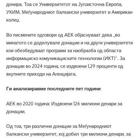
донира. Тоа се Универзитетот на Југоисточна Европа,
УКИМ, Меѓународниот балкански универзитет и Американ
колеџ.
Во писмените одговори од АЕК објаснуваат дека „во
минатото се доделувале донации и на други универзитети
кои обезбедуваат програми за наобразба од областа
информациско комуникациските технологии (ИКТ)“. За
донации во 2024 година, се издвоени 1,29 проценти од
вкупните приходи на Агенцијата.
Ги анализиравме последните пет години
АЕК во 2020 година: Издвоени 126 милиони денари за
донации.
Од тоа, три различни донации за Меѓународниот
балкански универзитет, кој добил три милиони денари, за