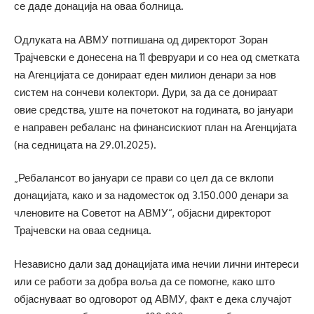
се даде донација на оваа болница.
Одлуката на АВМУ потпишана од директорот Зоран
Трајчевски е донесена на 11 февруари и со неа од сметката
на Агенцијата се донираат еден милион денари за нов
систем на сончеви колектори. Дури, за да се донираат
овие средства, уште на почетокот на годината, во јануари
е направен ребаланс на финансискиот план на Агенцијата
(на седницата на 29.01.2025).
„Ребалансот во јануари се прави со цел да се вклопи
донацијата, како и за надоместок од 3.150.000 денари за
членовите на Советот на АВМУ“, објасни директорот
Трајчевски на оваа седница.
Независно дали зад донацијата има нечии лични интереси
или се работи за добра воља да се помогне, како што
објаснуваат во одговорот од АВМУ, факт е дека случајот