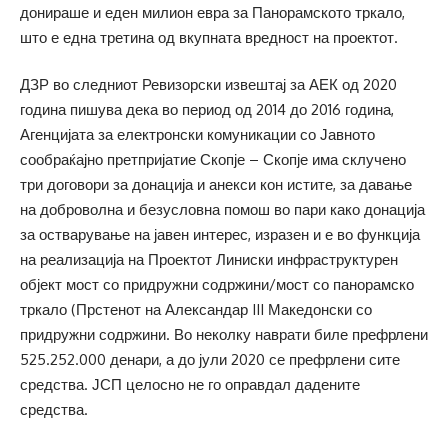
донираше и еден милион евра за Панорамското тркало,
што е една третина од вкупната вредност на проектот.
ДЗР во следниот Ревизорски извештај за АЕК од 2020
година пишува дека во период од 2014 до 2016 година,
Агенцијата за електронски комуникации со Јавното
сообраќајно претпријатие Скопје – Скопје има склучено
три договори за донација и анекси кон истите, за давање
на доброволна и безусловна помош во пари како донација
за остварување на јавен интерес, изразен и е во функција
на реализација на Проектот Линиски инфраструктурен
објект мост со придружни содржини/мост со панорамско
тркало (Прстенот на Александар III Македонски со
придружни содржини. Во неколку наврати биле префрлени
525.252.000 денари, а до јули 2020 се префрлени сите
средства. ЈСП целосно не го оправдал дадените
средства.