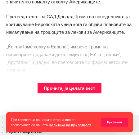
значително помалку отколку Американците.
Претседателот на САД Доналд Трамп во понеделникот ја
критикуваше Европската унија кога ги објави плановите за
намалување на трошоците за лекови за Американците.
„Ќе плаќаме колку и Европа“, им рече Трамп на
новинарите, додавајќи дека земјите од ЕУ се „тешки“,
„брутални“ и „гадни“ во преговорите со фармацевтските
компании.
Прочитај ја целата вест
При користење на нашата страна вие се
Прифаќам
согласувате со нашата
Политика на приватност
.
Горан Гаврилов
“Ние самите мора да се избориме за слободата на говорот,