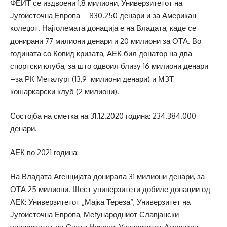
ФЕИТ се издвоени 1,8 милиони, Универзитетот на
Југоисточна Европа – 830.250 денари и за Американ
колеџот. Најголемата донација е на Владата, каде се
донирани 77 милиони денари и 20 милиони за ОТА. Во
годината со Ковид кризата, АЕК бил донатор на два
спортски клуба, за што одвоил близу 16 милиони денари
–за РК Металург (13,9 милиони денари) и МЗТ
кошаркарски клуб (2 милиони).
Состојба на сметка на 31.12.2020 година: 234.384.000
денари.
АЕК во 2021 година:
На Владата Агенцијата донирала 31 милиони денари, за
ОТА 25 милиони. Шест универзитети добиле донации од
АЕК: Универзитетот „Мајка Тереза“, Универзитет на
Југоисточна Европа, Меѓународниот Славјански