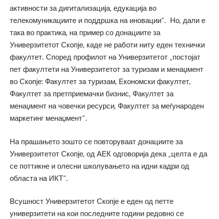
активности за дигитализација, едукација во
телекомуникациите и поддршка на иновации“. Но, дали е
така во практика, на пример со донациите за
Универзитетот Скопје, каде не работи ниту еден технички
факултет. Според профилот на Универзитетот „постојат
пет факултети на Универзитетот за туризам и менаџмент
во Скопје: Факултет за туризам, Економски факултет,
Факултет за претприемачки бизнис, Факултет за
менаџмент на човечки ресурси, Факултет за меѓународен
маркетинг менаџмент“.
На прашањето зошто се повторуваат донациите за
Универзитетот Скопје, од АЕК одговорија дека „целта е да
се поттикне и олесни школувањето на идни кадри од
областа на ИКТ“.
Всушност Универзитетот Скопје е еден од петте
универзитети на кои последните години редовно се