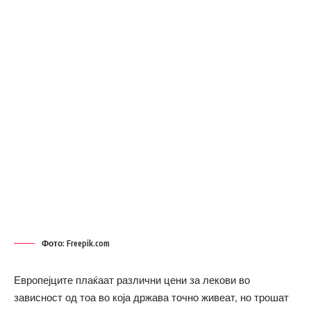
Фото: Freepik.com
Европејците плаќаат различни цени за лекови во
зависност од тоа во која држава точно живеат, но трошат