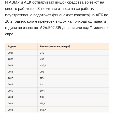
И АВМУ и АЕК остваруваат вишок средства во текот на
своето работење. За колкави износи на се работи,
илустративен е податокот финанскиот извештај на АЕК во
2012 година, кога е пренесен вишок на приходи од минати
години во износ од 696.502.315 денари или над 11 милиони
евра.