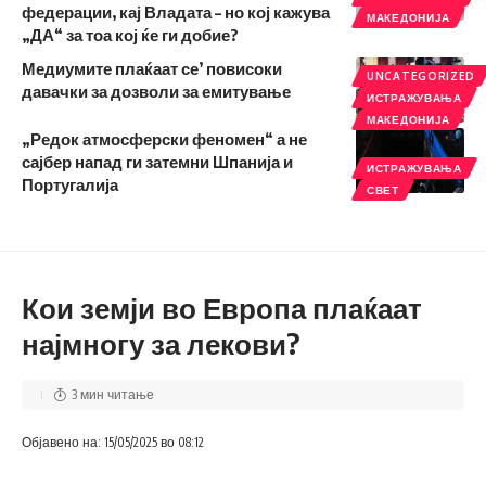
федерации, кај Владата – но кој кажува
МАКЕДОНИЈА
„ДА“ за тоа кој ќе ги добие?
Медиумите плаќаат се’ повисоки
UNCATEGORIZED
давачки за дозволи за емитување
ИСТРАЖУВАЊА
МАКЕДОНИЈА
„Редок атмосферски феномен“ а не
сајбер напад ги затемни Шпанија и
ИСТРАЖУВАЊА
Португалија
СВЕТ
Кои земји во Европа плаќаат
најмногу за лекови?
3 мин читање
Објавено на: 15/05/2025 во 08:12