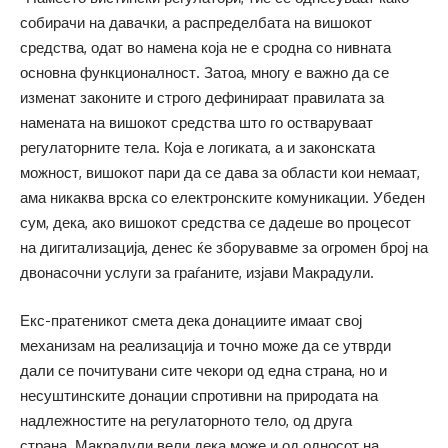
собирачи на давачки, а распределбата на вишокот
средства, одат во намена која не е сродна со нивната
основна функционалност. Затоа, многу е важно да се
изменат законите и строго дефинираат правилата за
намената на вишокот средства што го остваруваат
регулаторните тела. Која е логиката, а и законската
можност, вишокот пари да се дава за области кои немаат,
ама никаква врска со електронските комуникации. Убеден
сум, дека, ако вишокот средства се дадеше во процесот
на дигитализација, денес ќе зборувавме за огромен број на
двонасочни услуги за граѓаните, изјави Макрадули.
Екс-пратеникот смета дека донациите имаат свој
механизам на реализација и точно може да се утврди
дали се почитувани сите чекори од една страна, но и
несуштинските донации спротивни на природата на
надлежностите на регулаторното тело, од друга
страна. Макрадули вели дека може и од односот на