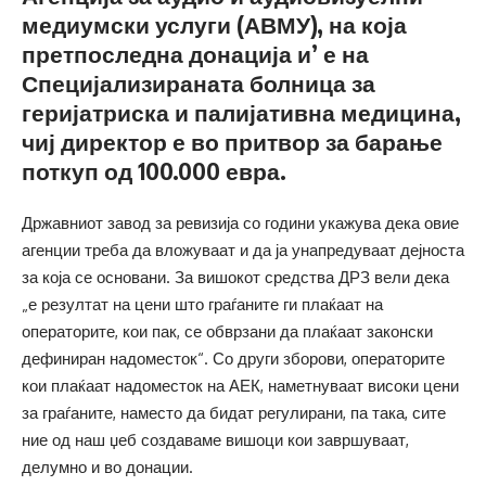
медиумски услуги (АВМУ), на која
претпоследна донација и’ е на
Специјализираната болница за
геријатриска и палијативна медицина,
чиј директор е во притвор за барање
поткуп од 100.000 евра.
Државниот завод за ревизија со години укажува дека овие
агенции треба да вложуваат и да ја унапредуваат дејноста
за која се основани. За вишокот средства ДРЗ вели дека
„е резултат на цени што граѓаните ги плаќаат на
операторите, кои пак, се обврзани да плаќаат законски
дефиниран надоместок“. Со други зборови, операторите
кои плаќаат надоместок на АЕК, наметнуваат високи цени
за граѓаните, наместо да бидат регулирани, па така, сите
ние од наш џеб создаваме вишоци кои завршуваат,
делумно и во донации.