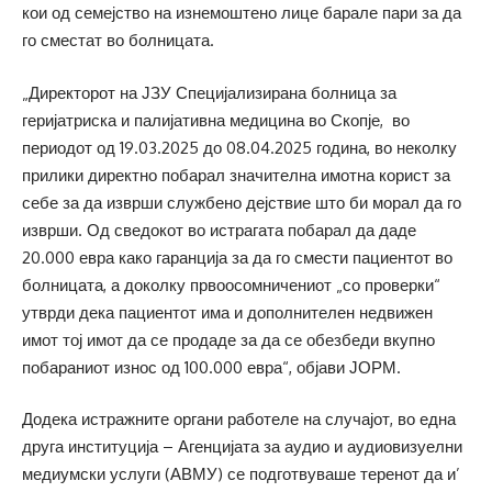
кои од семејство на изнемоштено лице барале пари за да
го сместат во болницата.
„Директорот на ЈЗУ Специјализирана болница за
геријатриска и палијативна медицина во Скопје, во
периодот од 19.03.2025 до 08.04.2025 година, во неколку
прилики директно побарал значителна имотна корист за
себе за да изврши службено дејствие што би морал да го
изврши. Од сведокот во истрагата побарал да даде
20.000 евра како гаранција за да го смести пациентот во
болницата, а доколку првоосомничениот „со проверки“
утврди дека пациентот има и дополнителен недвижен
имот тој имот да се продаде за да се обезбеди вкупно
побараниот износ од 100.000 евра“, објави ЈОРМ.
Додека истражните органи работеле на случајот, во една
друга институција – Агенцијата за аудио и аудиовизуелни
медиумски услуги (АВМУ) се подготвуваше теренот да и’