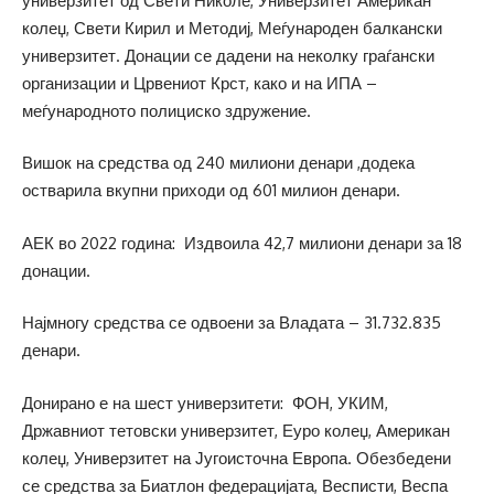
универзитет од Свети Николе, Универзитет Американ
колеџ, Свети Кирил и Методиј, Меѓународен балкански
универзитет. Донации се дадени на неколку граѓански
организации и Црвениот Крст, како и на ИПА –
меѓународното полициско здружение.
Вишок на средства од 240 милиони денари ,додека
остварила вкупни приходи од 601 милион денари.
АЕК во 2022 година: Издвоила 42,7 милиони денари за 18
донации.
Најмногу средства се одвоени за Владата – 31.732.835
денари.
Донирано е на шест универзитети: ФОН, УКИМ,
Државниот тетовски универзитет, Еуро колеџ, Американ
колеџ, Универзитет на Југоисточна Европа. Обезбедени
се средства за Биатлон федерацијата, Весписти, Веспа