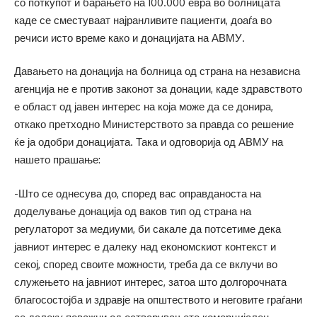
со поткупот и барањето на 100.000 евра во болницата
каде се сместуваат најранливите пациенти, доаѓа во
речиси исто време како и донацијата на АВМУ.
Давањето на донација на болница од страна на независна
агенција не е против законот за донации, каде здравството
е област од јавен интерес на која може да се донира,
откако претходно Министерството за правда со решение
ќе ја одобри донацијата. Така и одговорија од АВМУ на
нашето прашање:
-Што се однесува до, според вас оправданоста на
доделување донација од ваков тип од страна на
регулаторот за медиуми, би сакале да потсетиме дека
јавниот интерес е далеку над економскиот контекст и
секој, според своите можности, треба да се вклучи во
служењето на јавниот интерес, затоа што долгорочната
благосостојба и здравје на општеството и неговите граѓани