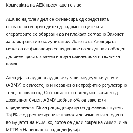
Комисијата на АЕК преку јавен оглас.
АЕК во најголем дел се финансира од средствата
остварени од приходите од надоместоците кои
операторите се обврзани да ги плаќаат согласно Законот
за електронските комуникации. Исто така, Агенцијата
може да се финансира со издавање во закуп на слободен
деловен простор, заеми и друга финансиска и техничка
помош.
Агенција за аудио и аудиовизуелни медиумски услуги
(АВМУ) е самостојно и независно непрофитно регулаторно
тело, основано од Собранието, кое делумно зависи од
државниот буџет. АВМУ добива 6% од законски
определениот 1% за радиодифузија од државниот Буџет.
Тој 1% е од реализираните приходи за изминатата година
во Буџетот на РСМ, кој потоа се дели покрај на АВМУ, и на
МРТВ и Национална радиодифузија.