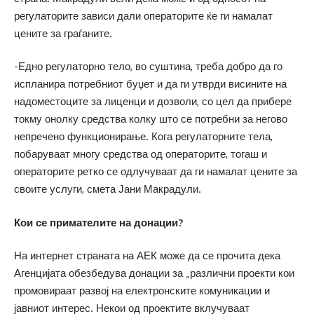
регулаторите зависи дали операторите ќе ги намалат
цените за граѓаните.
-Едно регулаторно тело, во суштина, треба добро да го
испланира потребниот буџет и да ги утврди висините на
надоместоците за лиценци и дозволи, со цел да прибере
токму онолку средства колку што се потребни за негово
непречено функционирање. Кога регулаторните тела,
побаруваат многу средства од операторите, тогаш и
операторите ретко се одлучуваат да ги намалат цените за
своите услуги, смета Јани Макрадули.
Кои се примателите на донации?
На интернет страната на АЕК може да се прочита дека
Агенцијата обезбедува донации за „различни проекти кои
промовираат развој на електронските комуникации и
јавниот интерес. Некои од проектите вклучуваат