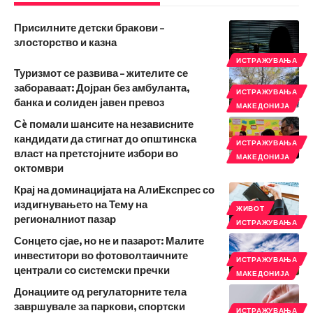
Присилните детски бракови –
злосторство и казна
ИСТРАЖУВАЊА
Туризмот се развива – жителите се
забораваат: Дојран без амбуланта,
ИСТРАЖУВАЊА
банка и солиден јавен превоз
МАКЕДОНИЈА
Сè помали шансите на независните
кандидати да стигнат до општинска
ИСТРАЖУВАЊА
власт на претстојните избори во
МАКЕДОНИЈА
октомври
Крај на доминацијата на АлиЕкспрес со
издигнувањето на Тему на
ЖИВОТ
регионалниот пазар
ИСТРАЖУВАЊА
Сонцето сјае, но не и пазарот: Малите
инвеститори во фотоволтаичните
ИСТРАЖУВАЊА
централи со системски пречки
МАКЕДОНИЈА
Донациите од регулаторните тела
завршувале за паркови, спортски
ИСТРАЖУВАЊА