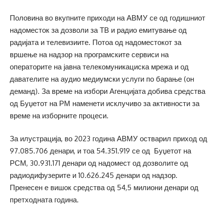
Половина во вкупните приходи на АВМУ се од годишниот
надоместок за дозволи за ТВ и радио емитување од
радијата и телевизиите. Потоа од надоместокот за
вршење на надзор на програмските сервиси на
операторите на јавна телекомуникациска мрежа и од
давателите на аудио медиумски услуги по барање (он
деманд). За време на избори Агенцијата добива средства
од Буџетот на РМ наменети исклучиво за активности за
време на изборните процеси.
За илустрација, во 2023 година АВМУ остварил приход од
97.085.706 денари, и тоа 54.351.919 се од Буџетот на
РСМ, 30.931.171 денари од надомест од дозволите од
радиодифузерите и 10.626.245 денари од надзор.
Пренесен е вишок средства од 54,5 милиони денари од
претходната година.