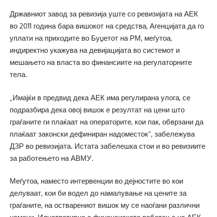
Државниот завод за ревизија уште со ревизијата на АЕК
во 2011 година бара вишокот на средства, Агенцијата да го
уплати на приходите во Буџетот на РМ, меѓутоа,
индиректно укажува на девијацијата во системот и
мешањето на власта во финансиите на регулаторните
тела.
„Имајќи в предвид дека АЕК има регулирана улога, се
подразбира дека овој вишок е резултат на цени што
граѓаните ги плаќаат на операторите, кои пак, обврзани да
плаќаат законски дефиниран надоместок“, забележува
ДЗР во ревизијата. Истата забелешка стои и во ревизиите
за работењето на АВМУ.
Меѓутоа, наместо интервенции во дејностите во кои
делуваат, кои би водел до намалување на цените за
граѓаните, на остварениот вишок му се наоѓани различни