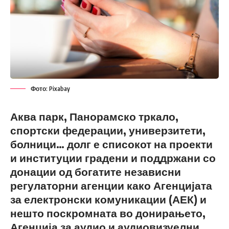
Фото: Pixabay
Аква парк, Панорамско тркало,
спортски федерации, универзитети,
болници… долг е списокот на проекти
и институции градени и поддржани со
донации од богатите независни
регулаторни агенции како Агенцијата
за електронски комуникации (АЕК) и
нешто поскромната во донирањето,
Агенција за аудио и аудиовизуелни