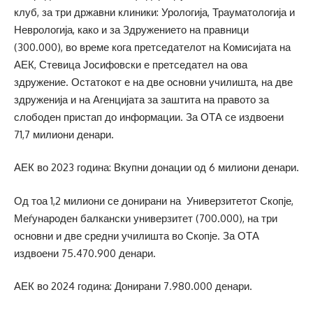
клуб, за три државни клиники: Урологија, Трауматологија и
Неврологија, како и за Здружението на правници
(300.000), во време кога претседателот на Комисијата на
АЕК, Стевица Јосифовски е претседател на ова
здружение. Остатокот е на две основни училишта, на две
здруженија и на Агенцијата за заштита на правото за
слободен пристап до информации. За ОТА се издвоени
71,7 милиони денари.
АЕК во 2023 година: Вкупни донации од 6 милиони денари.
Од тоа 1,2 милиони се донирани на Универзитетот Скопје,
Меѓународен балкански универзитет (700.000), на три
основни и две средни училишта во Скопје. За ОТА
издвоени 75.470.900 денари.
АЕК во 2024 година: Донирани 7.980.000 денари.