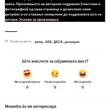
закон. Преземањето на авторски содржини (текстови и
фотографии) од оваа страница е дозволено само
делумно и со ставање хиперлинк до содржината што се
цитира.
Услови за превземање
авму
,
АЕК
,
ДКСК
,
донации
Тагови на веста:
Што мислете за објавената вест?
Ми се допаѓа многу
Не ми се допаѓа
Ми се допаѓа
0
0
0
Можеби ќе ве интересира