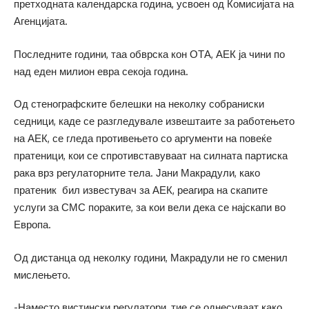
претходната календарска година, усвоен од Комисијата на
Агенцијата.
Последните години, таа обврска кон ОТА, АЕК ја чини по
над еден милион евра секоја година.
Од стенографските белешки на неколку собраниски
седници, каде се разгледувале извештаите за работењето
на АЕК, се гледа противењето со аргументи на повеќе
пратеници, кои се спротивставуваат на силната партиска
рака врз регулаторните тела. Јани Макрадули, како
пратеник бил известувач за АЕК, реагира на скапите
услуги за СМС пораките, за кои вели дека се најскапи во
Европа.
Од дистанца од неколку години, Макрадули не го сменил
мислењето.
-Наместо вистински регулатори, тие се однесуваат како