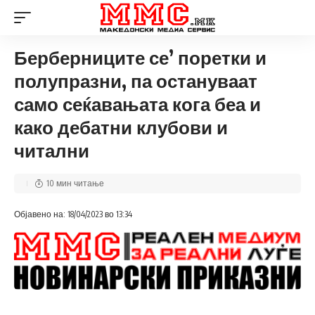
Берберниците се’ поретки и
полупразни, па остануваат
само сеќавањата кога беа и
како дебатни клубови и
читални
10 мин читање
Објавено на: 18/04/2023 во 13:34