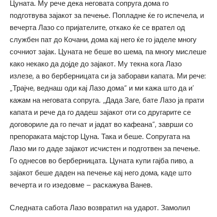
Цуната. Му рече дека неговата сопруга дома го
подготвува зајакот за печење. Попладне ќе го испечела, и
вечерта Лазо со пријателите, откако ќе се врател од
службен пат до Кочани, дома кај него ќе го јаделе многу
сочниот зајак. Цуната не беше во шема, па многу мислеше
како некако да дојде до зајакот. Му текна кога Лазо
излезе, а во берберницата си ја заборави капата. Ми рече:
„Трајче, веднаш оди кај Лазо дома“ и ми кажа што да и’
кажам на неговата сопруга. „Дада Заге, бате Лазо ја прати
капата и рече да го дадеш зајакот оти со другарите се
договориле да го печат и јадат во кафеана“, заврши со
препораката мајстор Цуна. Така и беше. Сопругата на
Лазо ми го даде зајакот исчистен и подготвен за печење.
Го однесов во берберницата. Цуната купи гајба пиво, а
зајакот беше даден на печење кај него дома, каде што
вечерта и го изедовме – раскажува Ванев.
Следната сабота Лазо возвратил на ударот. Замолил