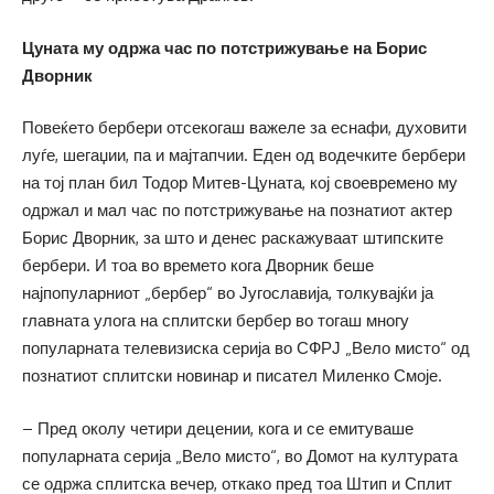
Цуната му одржа час по потстрижување на Борис
Дворник
Повеќето бербери отсекогаш важеле за еснафи, духовити
луѓе, шегаџии, па и мајтапчии. Еден од водечките бербери
на тој план бил Тодор Митев-Цуната, кој своевремено му
одржал и мал час по потстрижување на познатиот актер
Борис Дворник, за што и денес раскажуваат штипските
бербери. И тоа во времето кога Дворник беше
најпопуларниот „бербер“ во Југославија, толкувајќи ја
главната улога на сплитски бербер во тогаш многу
популарната телевизиска серија во СФРЈ „Вело мисто“ од
познатиот сплитски новинар и писател Миленко Смоје.
– Пред околу четири децении, кога и се емитуваше
популарната серија „Вело мисто“, во Домот на културата
се одржа сплитска вечер, откако пред тоа Штип и Сплит