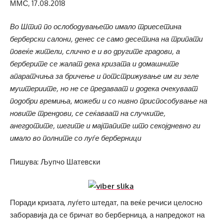
ММС, 17.08.2018
Во Штип по ослободувањето имало триесетина
берберски салони, денес се само десетина на трипати
повеќе жители, слично е и во другите градови, а
берберите се жалат дека кризата и домашните
апаратчиња за бричење и потстрижување им ги зеле
муштериите, но не се предаваат и додека очекуваат
подобри времиња, можеби и со нивно приспособување на
новите трендови, се сеќаваат на случките,
анегдотите, шегите и мајтапите што секојдневно ги
имало во полните со луѓе берберници
Пишува: Љупчо Шатевски
Поради кризата, луѓето штедат, па веќе речиси целосно
заборавија да се бричат во берберница, а напредокот на