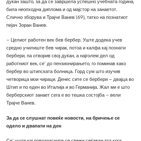
дуќан зашто, за да се завршела успешно учебната година,
била неопходна диплома и од мајстор на занаетот.
Слично зборува и Трајче Ванев (69), татко на познатиот
пејач Зоран Ванев.
– Целиот работен век бев бербер. Уште додека учев
средно училиште бев чирак, потоа и калфа кај познати
бербери, па отворив свој дуќан, а најголем дел од
работниот век, се’ до пензионирањето, го поминав како
бербер во штипската болница. Горд сум што изучив
четворица мои чираци. Денес сите се бербери – двајца во
Штип и по еден во Италија и во Германија. Жал ми е што
берберскиот занает сега е во тешка состојба – вели
Трајче Ванев.
За да се слушнат повеќе новости, на бричење се
одело и двапати на ден
Се’ уште кај повозрасните се свежи сеќавањата кога