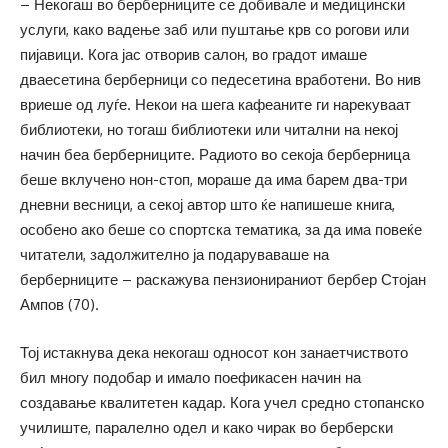
– Некогаш во берберниците се добивале и медицински
услуги, како вадење заб или пуштање крв со рогови или
пијавици. Кога јас отворив салон, во градот имаше
дваесетина берберници со педесетина вработени. Во нив
вриеше од луѓе. Некои на шега кафеаните ги нарекуваат
библиотеки, но тогаш библиотеки или читални на некој
начин беа берберниците. Радиото во секоја берберница
беше вклучено нон-стоп, мораше да има барем два-три
дневни весници, а секој автор што ќе напишеше книга,
особено ако беше со спортска тематика, за да има повеќе
читатели, задолжително ја подаруваваше на
берберниците – раскажува пензионираниот бербер Стојан
Ампов (70).
Тој истакнува дека некогаш односот кон занаетчиството
бил многу подобар и имало поефикасен начин на
создавање квалитетен кадар. Кога учел средно стопанско
училиште, паралелно одел и како чирак во берберски