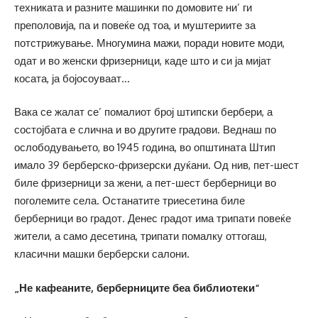
техниката и разните машинки по домовите ни’ ги
преполовија, па и повеќе од тоа, и муштериите за
потстрижување. Многумина мажи, поради новите моди,
одат и во женски фризерници, каде што и си ја мијат
косата, ја бојосоуваат…
Вака се жалат се’ помалиот број штипски бербери, а
состојбата е слична и во другите градови. Веднаш по
ослободувањето, во 1945 година, во општината Штип
имало 39 берберско-фризерски дуќани. Од нив, пет-шест
биле фризерници за жени, а пет-шест берберници во
поголемите села. Останатите триесетина биле
берберници во градот. Денес градот има трипати повеќе
жители, а само десетина, трипати помалку оттогаш,
класични машки берберски салони.
„Не кафеаните, берберниците беа библиотеки“