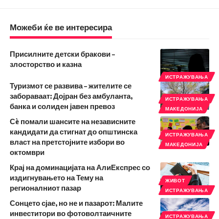
Можеби ќе ве интересира
Присилните детски бракови –
злосторство и казна
ИСТРАЖУВАЊА
Туризмот се развива – жителите се
забораваат: Дојран без амбуланта,
ИСТРАЖУВАЊА
банка и солиден јавен превоз
МАКЕДОНИЈА
Сè помали шансите на независните
кандидати да стигнат до општинска
ИСТРАЖУВАЊА
власт на претстојните избори во
МАКЕДОНИЈА
октомври
Крај на доминацијата на АлиЕкспрес со
издигнувањето на Тему на
ЖИВОТ
регионалниот пазар
ИСТРАЖУВАЊА
Сонцето сјае, но не и пазарот: Малите
инвеститори во фотоволтаичните
ИСТРАЖУВАЊА