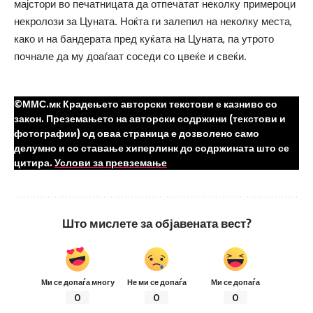
мајстори во печатницата да отпечатат неколку примероци
некролози за Цуната. Ноќта ги залепил на неколку места,
како и на бандерата пред куќата на Цуната, па утрото
почнале да му доаѓаат соседи со цвеќе и свеќи.
©ММС.мк Крадењето авторски текстови е казниво со
закон. Преземањето на авторски содржини (текстови и
фотографии) од оваа страница е дозволено само
делумно и со ставање хиперлинк до содржината што се
цитира.
Услови за превземање
Што мислете за објавената вест?
Ми се допаѓа многу
Не ми се допаѓа
Ми се допаѓа
0
0
0