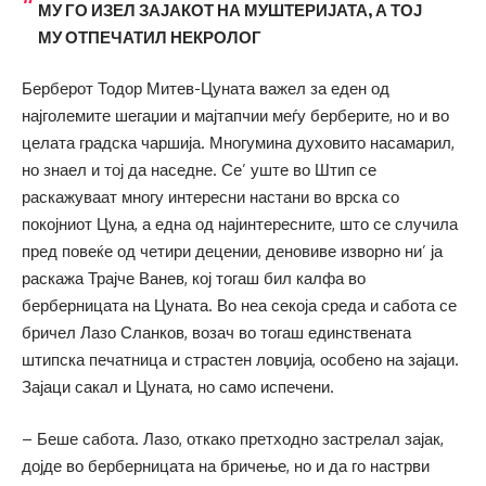
МУ ГО ИЗЕЛ ЗАЈАКОТ НА МУШТЕРИЈАТА, А ТОЈ
МУ ОТПЕЧАТИЛ НЕКРОЛОГ
Берберот Тодор Митев-Цуната важел за еден од
најголемите шегаџии и мајтапчии меѓу берберите, но и во
целата градска чаршија. Многумина духовито насамарил,
но знаел и тој да наседне. Се’ уште во Штип се
раскажуваат многу интересни настани во врска со
покојниот Цуна, а една од најинтересните, што се случила
пред повеќе од четири децении, деновиве изворно ни’ ја
раскажа Трајче Ванев, кој тогаш бил калфа во
берберницата на Цуната. Во неа секоја среда и сабота се
бричел Лазо Сланков, возач во тогаш единствената
штипска печатница и страстен ловџија, особено на зајаци.
Зајаци сакал и Цуната, но само испечени.
– Беше сабота. Лазо, откако претходно застрелал зајак,
дојде во берберницата на бричење, но и да го настрви