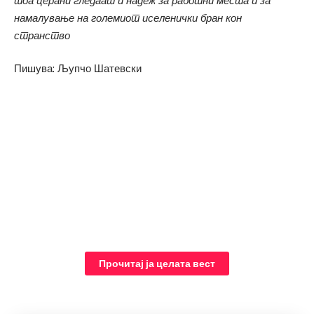
тоа церани гледаат и надеж за работни места и за
намалување на големиот иселенички бран кон
странство
Пишува: Љупчо Шатевски
Прочитај ја целата вест