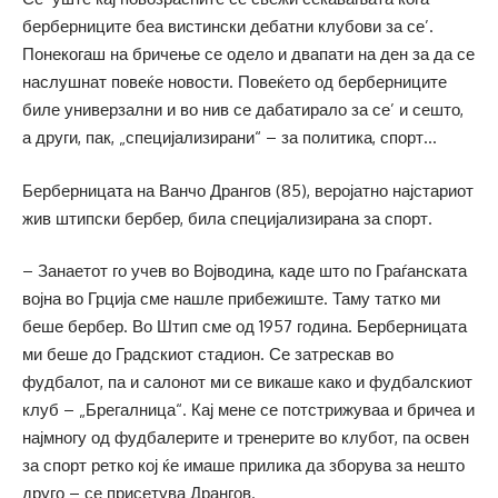
берберниците беа вистински дебатни клубови за се’.
Понекогаш на бричење се одело и двапати на ден за да се
наслушнат повеќе новости. Повеќето од берберниците
биле универзални и во нив се дабатирало за се’ и сешто,
а други, пак, „специјализирани“ – за политика, спорт…
Берберницата на Ванчо Дрангов (85), веројатно најстариот
жив штипски бербер, била специјализирана за спорт.
– Занаетот го учев во Војводина, каде што по Граѓанската
војна во Грција сме нашле прибежиште. Таму татко ми
беше бербер. Во Штип сме од 1957 година. Берберницата
ми беше до Градскиот стадион. Се затрескав во
фудбалот, па и салонот ми се викаше како и фудбалскиот
клуб – „Брегалница“. Кај мене се потстрижуваа и бричеа и
најмногу од фудбалерите и тренерите во клубот, па освен
за спорт ретко кој ќе имаше прилика да зборува за нешто
друго – се присетува Дрангов.