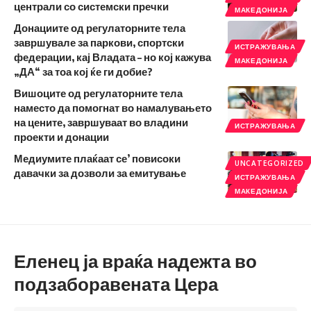
централи со системски пречки
МАКЕДОНИЈА
Донациите од регулаторните тела
завршувале за паркови, спортски
ИСТРАЖУВАЊА
федерации, кај Владата – но кој кажува
МАКЕДОНИЈА
„ДА“ за тоа кој ќе ги добие?
Вишоците од регулаторните тела
наместо да помогнат во намалувањето
на цените, завршуваат во владини
ИСТРАЖУВАЊА
проекти и донации
Медиумите плаќаат се’ повисоки
UNCATEGORIZED
давачки за дозволи за емитување
ИСТРАЖУВАЊА
МАКЕДОНИЈА
Еленец ја враќа надежта во
подзаборавената Цера