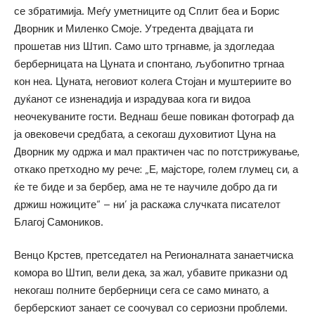
се збратимија. Меѓу уметниците од Сплит беа и Борис
Дворник и Миленко Смоје. Утредента двајцата ги
прошетав низ Штип. Само што тргнавме, ја здогледаа
берберницата на Цуната и спонтано, љубопитно тргнаа
кон неа. Цуната, неговиот колега Стојан и муштериите во
дуќанот се изненадија и израдуваа кога ги видоа
неочекуваните гости. Веднаш беше повикан фотограф да
ја овековечи средбата, а секогаш духовитиот Цуна на
Дворник му одржа и мал практичен час по потстрижување,
откако претходно му рече: „Е, мајсторе, голем глумец си, а
ќе те биде и за бербер, ама не те научиле добро да ги
држиш ножиците“ – ни’ ја раскажа случката писателот
Благој Самоников.
Венцо Крстев, претседател на Регионалната занаетчиска
комора во Штип, вели дека, за жал, убавите приказни од
некогаш полните берберници сега се само минато, а
берберскиот занает се соочувал со сериозни проблеми.