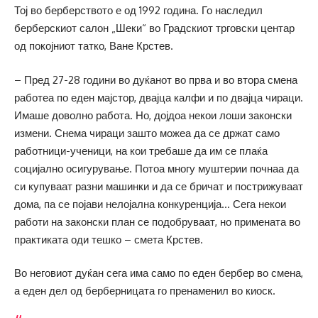
Тој во берберството е од 1992 година. Го наследил
берберскиот салон „Шеки“ во Градскиот трговски центар
од покојниот татко, Ване Крстев.
– Пред 27-28 години во дуќанот во прва и во втора смена
работеа по еден мајстор, двајца калфи и по двајца чираци.
Имаше доволно работа. Но, дојдоа некои лоши законски
измени. Снема чираци зашто можеа да се држат само
работници-ученици, на кои требаше да им се плаќа
социјално осигурување. Потоа многу муштерии почнаа да
си купуваат разни машинки и да се бричат и пострижуваат
дома, па се појави нелојална конкуренција… Сега некои
работи на законски план се подобруваат, но примената во
практиката оди тешко – смета Крстев.
Во неговиот дуќан сега има само по еден бербер во смена,
а еден дел од берберницата го пренаменил во киоск.