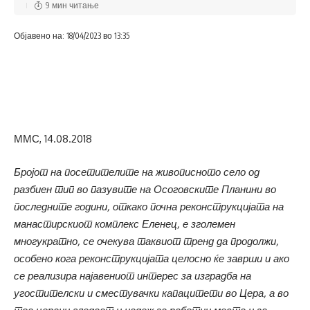
9 мин читање
Објавено на: 18/04/2023 во 13:35
ММС, 14.08.2018
Бројот на посетителите на живописното село од
разбиен тип во пазувите на Осоговските Планини во
последните години, откако почна реконструкцијата на
манастирскиот комплекс Еленец, е зголемен
многукратно, се очекува таквиот тренд да продолжи,
особено кога реконструкцијата целосно ќе заврши и ако
се реализира најавениот интерес за изградба на
угостителски и сместувачки капацитети во Цера, а во