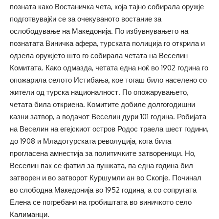
позната како Востаничка чета, која тајно собирала оружје
подготвувајќи се за очекуваното востание за
ослободување на Македонија. По избувнувањето на
познатата Виничка афера, турската полиција го открила и
одзела оружјето што го собирала четата на Веселин
Комитата. Како одмазда, четата една ноќ во 1902 година го
опожарила селото Истибања, кое тогаш било населено со
жители од турска националност. По опожарувањето,
четата била откриена. Комитите добиле долгогодишни
казни затвор, а водачот Веселин дури 101 година. Робијата
на Веселин на егејскиот остров Родос траела шест години,
до 1908 и Младотурската револуција, кога била
прогласена амнестија за политичките затвореници. Но,
Веселин пак се фатил за пушката, па една година бил
затворен и во затворот Куршумли ан во Скопје. Починал
во слободна Македонија во 1952 година, а со сопругата
Елена се погребани на гробиштата во виничкото село
Калиманци.