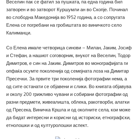
Веселин пак се фатил за пушката, па една година бил
затворен и во затворот Куршумли ан во Скопје. Починал
во слободна Македонија во 1952 година, а со сопругата
Елена се погребани на гробиштата во виничкото село
Калиманци.
Со Елена имале четворица синови – Милан, Јаким, Јосиф
и Стефан, а нашиот соговорник, внукот на Веселин, Тодор
Димитров, е син на Јаким. Димитров во монографијата ги
опфаќа осумте поколенија од семејната лоза на Димитар
Пресечки. За првите три поколенија фотографии нема, а
од сите останати се објавени и слики. Во книгата објавува
и околу 200 грижливо чувани и собирани фотографии од
разни предмети, живеалишта, облека, ракотворби, алатки
од Пресека, Виничка Кршла и од околните села, кои може
да бидат интересни и корисни од историски, етнографски,
етнолошки и од културолошки аспект.