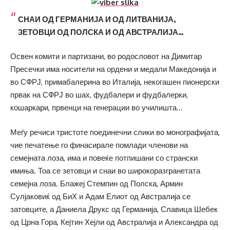
СНАИ ОД ГЕРМАНИЈА И ОД ЛИТВАНИЈА,
ЗЕТОВЦИ ОД ПОЛСКА И ОД АВСТРАЛИЈА…
Освен комити и партизани, во родословот на Димитар
Пресечки има носители на ордени и медали Македонија и
во СФРЈ, примабалерина во Италија, некогашен пионерски
првак на СФРЈ во шах, фудбалери и фудбалерки,
кошаркари, првенци на генерации во училишта…
Меѓу речиси тристоте поединечни слики во монографијата,
чие печатење го финасирале помлади членови на
семејната лоза, има и повеќе потпишани со странски
имиња. Тоа се зетовци и снаи во широкоразгранетата
семејна лоза. Блажеј Стемпин од Полска, Армин
Сулјаковиќ од БиХ и Адам Елиот од Австралија се
затовците, а Даниела Друкс од Германија, Славица Шебек
од Црна Гора, Кејтин Хејли од Австралија и Александра од