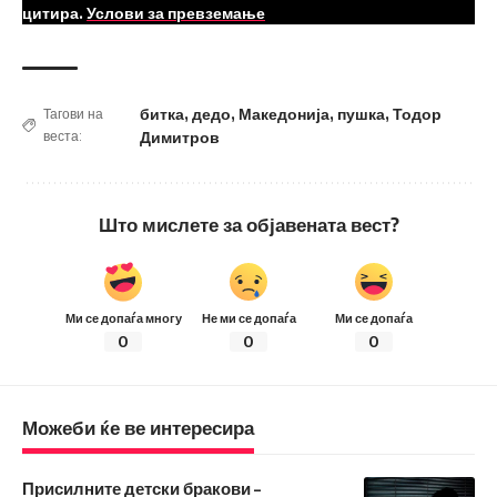
цитира.
Услови за превземање
битка
,
дедо
,
Македонија
,
пушка
,
Тодор
Тагови на
веста:
Димитров
Што мислете за објавената вест?
Ми се допаѓа многу
Не ми се допаѓа
Ми се допаѓа
0
0
0
Можеби ќе ве интересира
Присилните детски бракови –