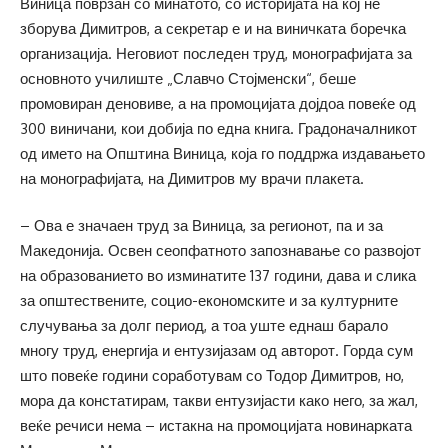
Виница поврзан со минатото, со историјата на кој не
зборува Димитров, а секретар е и на виничката боречка
организација. Неговиот последен труд, монографијата за
основното училиште „Славчо Стојменски“, беше
промовиран деновиве, а на промоцијата дојдоа повеќе од
300 виничани, кои добија по една книга. Градоначалникот
од името на Општина Виница, која го поддржа издавањето
на монографијата, на Димитров му врачи плакета.
– Ова е значаен труд за Виница, за регионот, па и за
Македонија. Освен сеопфатното запознавање со развојот
на образованието во изминатите 137 години, дава и слика
за општествените, социо-економските и за културните
случувања за долг период, а тоа уште еднаш барало
многу труд, енергија и ентузијазам од авторот. Горда сум
што повеќе години соработувам со Тодор Димитров, но,
мора да констатирам, такви ентузијасти како него, за жал,
веќе речиси нема – истакна на промоцијата новинарката