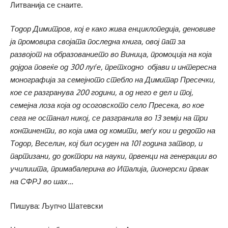
Литванија се снаите.
Тодор Димитров, кој е како жива енциклопедија, деновиве
ја промовира својата последна книга, овој пат за
развојот на образованието во Виница, промоција на која
дојдоа повеќе од 300 луѓе, претходно објави и интересна
монографија за семејното стебло на Димитар Пресечки,
кое се разгранува 200 години, а од него е дел и тој,
семејна лоза која од осоговското село Пресека, во кое
сега не останал никој, се разгранила во 13 земји на три
континенти, во која има од комити, меѓу кои и дедото на
Тодор, Веселин, кој бил осуден на 101 година затвор, и
партизани, до доктори на науки, првенци на генерации во
училишта, примабалерина во Италија, пионерски првак
на СФРЈ во шах…
Пишува: Љупчо Шатевски