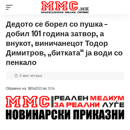
Дедото се борел со пушка –
добил 101 година затвор, а
внукот, виничанецот Тодор
Димитров, „битката“ ја води со
пенкало
12 мин читање
Објавено на: 18/04/2023 во 13:24