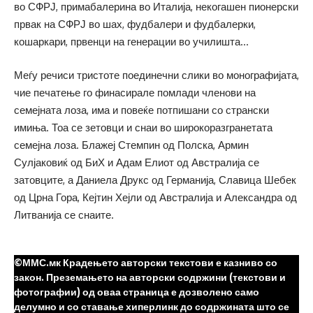
во СФРЈ, примабалерина во Италија, некогашен пионерски
првак на СФРЈ во шах, фудбалери и фудбалерки,
кошаркари, првенци на генерации во училишта…
Меѓу речиси тристоте поединечни слики во монографијата,
чие печатење го финасирале помлади членови на
семејната лоза, има и повеќе потпишани со странски
имиња. Тоа се зетовци и снаи во широкоразгранетата
семејна лоза. Блажеј Стемпин од Полска, Армин
Сулјаковиќ од БиХ и Адам Елиот од Австралија се
затовците, а Даниела Друкс од Германија, Славица Шебек
од Црна Гора, Кејтин Хејли од Австралија и Александра од
Литванија се снаите.
©ММС.мк Крадењето авторски текстови е казниво со
закон. Преземањето на авторски содржини (текстови и
фотографии) од оваа страница е дозволено само
делумно и со ставање хиперлинк до содржината што се