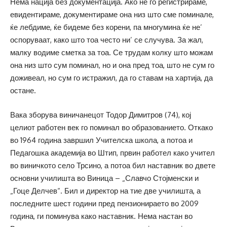
Нема нација без документација. Ако не го регистрираме,
евидентираме, документираме она низ што сме поминале,
ќе лебдиме, ќе бидеме без корени, па многумина ќе не’
оспоруваат, како што тоа често ни’ се случува. За жал,
малку водиме сметка за тоа. Се трудам колку што можам
она низ што сум поминал, но и она пред тоа, што не сум го
доживеал, но сум го истражил, да го ставам на хартија, да
остане.
Вака зборува виничанецот Тодор Димитров (74), кој
целиот работен век го поминал во образованието. Откако
во 1964 година завршил Учителска школа, а потоа и
Педагошка академија во Штип, првин работел како учител
во виничкото село Трсино, а потоа бил наставник во двете
основни училишта во Виница – „Славчо Стојменски и
„Гоце Делчев“. Бил и директор на тие две училишта, а
последните шест години пред пензионираето во 2009
година, ги поминува како наставник. Нема настан во