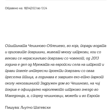
Објавено на: 18/04/2023 во 13:24
Општината Чешиново-Облешево, во која, поради водата
и оризовите површини, живеат многу штркови, кои со
векови се нераскинливо поврзани со човекот, од 2013
година е дел од Мрежата на европски села на штркот и
прави повеќе интересни проекти поврзани со оваа
преселна птица, а годинава е завршен еко-етно паркот
околу некогашниот Задружен дом во Чешиново, на чиј
покрив е официјално најголемото штрково гнездо во
Македонија, а, според чешиновци, можеби и во Европа
Пишува: Љупчо Шатевски