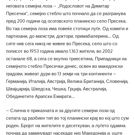
неговата семејна лоза – „Родословот на Димитар
Пресечки“, семејно стебло што почнало да се разгранува
пред 200 години од осоговското планинско село Пресека.
Во таа семејна лоза има повеќе стотици луѓе. Од комити и
партизани, до магистри, доктори, примабалерина… Од
сите нив сега никој не живее во Пресека, село што со
пописот во 1953 година имало 1.163 жители, во 2002
останале 68, а сега се вкупно триесетина. Припадници на
семејното стебло Пресечки денес, освен во македонски
градови, живеат дури во 13 земји на три континенти –
Германија, Италија, Австрија, Велика Британија, Словенија,
Швајцарија, Шведска, Чешка, Грција, Австралија,
Обединетите Арапски Емирати…
– Слична е приказната и за другите семејни лози од
селата од разбиен тип во тој планински крај во кој што сум
роден. Бројот на жителите е десеткуван, а луѓето одамна
почнаа да заминуваат насекаде низ Македонија и, уште