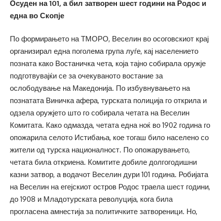
Осуден на 101, а бил затворен шест години на Родос и
една во Скопје
По формирањето на ТМОРО, Веселин во осоговскиот крај
организирал една поголема група луѓе, кај населението
позната како Востаничка чета, која тајно собирала оружје
подготвувајќи се за очекуваното востание за
ослободување на Македонија. По избувнувањето на
познатата Виничка афера, турската полиција го открила и
одзела оружјето што го собирала четата на Веселин
Комитата. Како одмазда, четата една ноќ во 1902 година го
опожарила селото Истибања, кое тогаш било населено со
жители од турска националност. По опожарувањето,
четата била откриена. Комитите добиле долгогодишни
казни затвор, а водачот Веселин дури 101 година. Робијата
на Веселин на егејскиот остров Родос траела шест години,
до 1908 и Младотурската револуција, кога била
прогласена амнестија за политичките затвореници. Но,