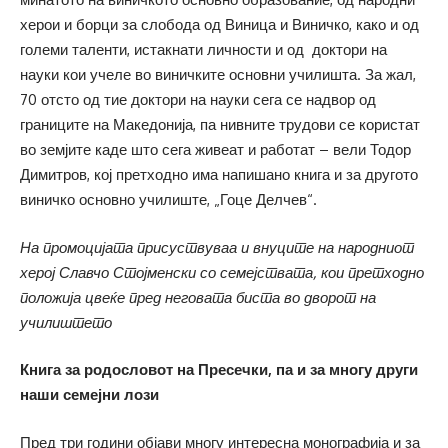
херои и борци за слобода од Виница и Виничко, како и од
големи таленти, истакнати личности и од доктори на
науки кои учеле во виничките основни училишта. За жал,
70 отсто од тие доктори на науки сега се надвор од
границите на Македонија, па нивните трудови се користат
во земјите каде што сега живеат и работат – вели Тодор
Димитров, кој претходно има напишано книга и за другото
виничко основно училиште, „Гоце Делчев“.
На промоцијата присуствуваа и внуците на народниот
херој Славчо Стојменски со семејствата, кои претходно
положија цвеќе пред неговата биста во дворот на
училиштето
Книга за родословот на Пресечки, па и за многу други
наши семејни лози
Пред три години објави многу интересна монографија и за