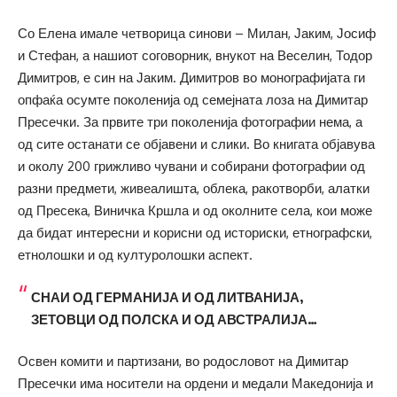
Со Елена имале четворица синови – Милан, Јаким, Јосиф
и Стефан, а нашиот соговорник, внукот на Веселин, Тодор
Димитров, е син на Јаким. Димитров во монографијата ги
опфаќа осумте поколенија од семејната лоза на Димитар
Пресечки. За првите три поколенија фотографии нема, а
од сите останати се објавени и слики. Во книгата објавува
и околу 200 грижливо чувани и собирани фотографии од
разни предмети, живеалишта, облека, ракотворби, алатки
од Пресека, Виничка Кршла и од околните села, кои може
да бидат интересни и корисни од историски, етнографски,
етнолошки и од културолошки аспект.
СНАИ ОД ГЕРМАНИЈА И ОД ЛИТВАНИЈА,
ЗЕТОВЦИ ОД ПОЛСКА И ОД АВСТРАЛИЈА…
Освен комити и партизани, во родословот на Димитар
Пресечки има носители на ордени и медали Македонија и