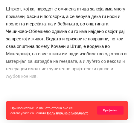
Штркот, кој кај народот е омилена птица за која има многу
приказни, басни и поговорки, а се верува дека ги носи и
пролетта и среќата, па и бебињата, во општината
Чешиново-Облешево одамна си го има најдено својот рај
за престој и живот. Водата и оризовите површини, по кои
оваа општина помеѓу Кочани и Штип, е водечка во
Македонија, на овие птици им нуди изобилство од храна и
материјал за изградба на гнездата, а и луѓето со векови и
генерации имаат исклучително пријателски однос и
љубов кон нив.
Прочитај ја целата вест
При користење на нашата страна вие се
Прифаќам
согласувате со нашата
Политика на приватност
.