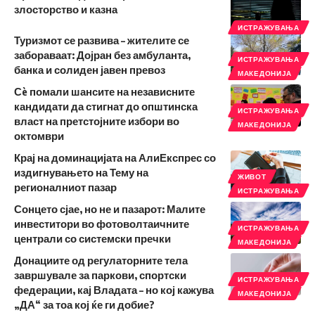
злосторство и казна
ИСТРАЖУВАЊА
Туризмот се развива – жителите се
забораваат: Дојран без амбуланта,
ИСТРАЖУВАЊА
банка и солиден јавен превоз
МАКЕДОНИЈА
Сè помали шансите на независните
кандидати да стигнат до општинска
ИСТРАЖУВАЊА
власт на претстојните избори во
МАКЕДОНИЈА
октомври
Крај на доминацијата на АлиЕкспрес со
издигнувањето на Тему на
ЖИВОТ
регионалниот пазар
ИСТРАЖУВАЊА
Сонцето сјае, но не и пазарот: Малите
инвеститори во фотоволтаичните
ИСТРАЖУВАЊА
централи со системски пречки
МАКЕДОНИЈА
Донациите од регулаторните тела
завршувале за паркови, спортски
ИСТРАЖУВАЊА
федерации, кај Владата – но кој кажува
МАКЕДОНИЈА
„ДА“ за тоа кој ќе ги добие?