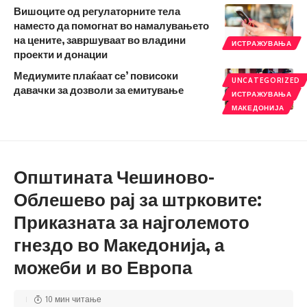
Вишоците од регулаторните тела
наместо да помогнат во намалувањето
на цените, завршуваат во владини
ИСТРАЖУВАЊА
проекти и донации
Медиумите плаќаат се’ повисоки
UNCATEGORIZED
давачки за дозволи за емитување
ИСТРАЖУВАЊА
МАКЕДОНИЈА
Општината Чешиново-
Облешево рај за штрковите:
Приказната за најголемото
гнездо во Македонија, а
можеби и во Европа
10 мин читање