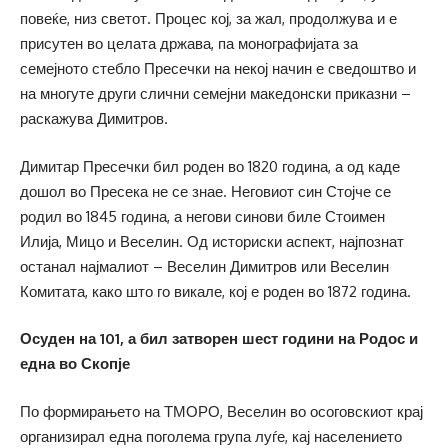
повеќе, низ светот. Процес кој, за жал, продолжува и е
присутен во целата држава, па монографијата за
семејното стебло Пресечки на некој начин е сведоштво и
на многуте други слични семејни македонски приказни –
раскажува Димитров.
Димитар Пресечки бил роден во 1820 година, а од каде
дошол во Пресека не се знае. Неговиот син Стојче се
родил во 1845 година, а негови синови биле Стоимен
Илија, Мицо и Веселин. Од историски аспект, најпознат
останал најмалиот – Веселин Димитров или Веселин
Комитата, како што го викале, кој е роден во 1872 година.
Осуден на 101, а бил затворен шест години на Родос и
една во Скопје
По формирањето на ТМОРО, Веселин во осоговскиот крај
организирал една поголема група луѓе, кај населението