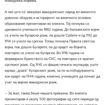
Македонка Мирева.
А низ што се’ минувал македонскиот народ во минатото
доволно зборува и историјатот на виничкото основно
образование презентиран во книгата. Тој почнува со
црковното училиште во 1882 година. До балканските војни
се учело на бугарски јазик, па дошле Србите и од 1912 до
1914 се учело на српски. Тогаш почнала Првата светска
војна, пак дошле Бугарите, па до крајот на Војната,
повторно се учело на бугарски. Во 1918 година се
формирало Кралството на СХС, па повторно се вратил
срспкиот јазик. Од 1941, со фашистичката окупација, уште
еднаш „доаѓа“ бугарскиот јазик, за по ослободувањето,
кон крајот на 1944 година, конечно, учениците да почнат да
учат на мајчин македонски јазик.
– За жал, таква беше нашата приказна. Во книгата
презентирам и околу 500 фотографии од сите периоди од
минатото на виничкото основно образование, од народни