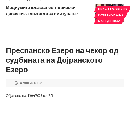
Медиумите плаќаат се’ повисоки
UNCATEGORIZED
давачки за дозволи за емитување
ИСТРАЖУВАЊА
МАКЕДОНИЈА
Преспанско Езеро на чекор од
судбината на Дојранското
Езеро
18 мин читање
Објавено на: 11/04/2023 во 12:51