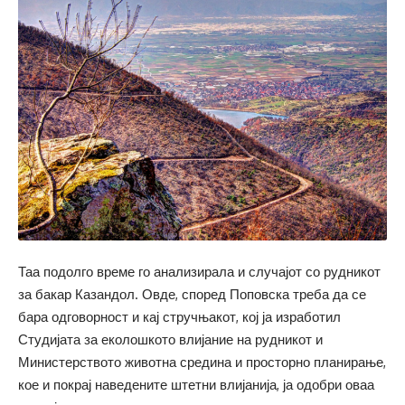
Таа подолго време го анализирала и случајот со рудникот
за бакар Казандол. Овде, според Поповска треба да се
бара одговорност и кај стручњакот, кој ја изработил
Студијата за еколошкото влијание на рудникот и
Министерството животна средина и просторно планирање,
кое и покрај наведените штетни влијанија, ја одобри оваа