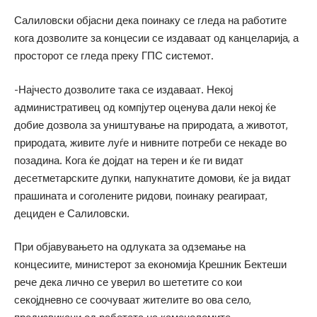
Салиловски објасни дека поинаку се гледа на работите
кога дозволите за концесии се издаваат од канцеларија, а
просторот се гледа преку ГПС системот.
-Најчесто дозволите така се издаваат. Некој
административец од компјутер оценува дали некој ќе
добие дозвола за уништување на природата, а животот,
природата, живите луѓе и нивните потреби се некаде во
позадина. Кога ќе дојдат на терен и ќе ги видат
десетметарските дупки, напукнатите домови, ќе ја видат
прашината и соголените ридови, поинаку реагираат,
дециден е Салиловски.
При објавувањето на одлуката за одземање на
концесиите, министерот за економија Крешник Бектеши
рече дека лично се уверил во шететите со кои
секојдневно се соочуваат жителите во ова село,