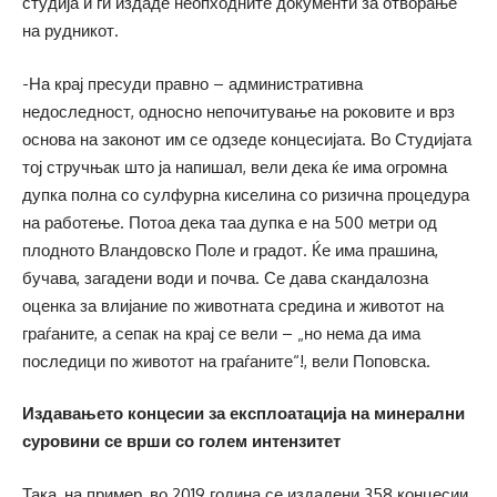
студија и ги издаде неопходните документи за отворање
на рудникот.
-На крај пресуди правно – административна
недоследност, односно непочитување на роковите и врз
основа на законот им се одзеде концесијата. Во Студијата
тој стручњак што ја напишал, вели дека ќе има огромна
дупка полна со сулфурна киселина со ризична процедура
на работење. Потоа дека таа дупка е на 500 метри од
плодното Вландовско Поле и градот. Ќе има прашина,
бучава, загадени води и почва. Се дава скандалозна
оценка за влијание по животната средина и животот на
граѓаните, а сепак на крај се вели – „но нема да има
последици по животот на граѓаните“!, вели Поповска.
Издавањето концесии за експлоатација на минерални
суровини се врши со голем интензитет
Така, на пример, во 2019 година се издадени 358 концесии,