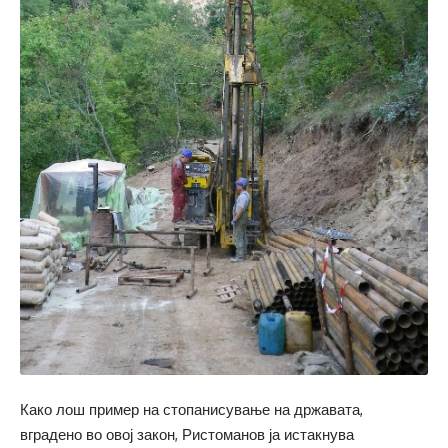
Како лош пример на стопанисување на државата,
вградено во овој закон, Ристоманов ја истакнува