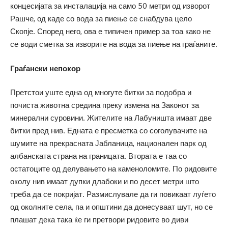
концесијата за инсталација на само 50 метри од изворот
Рашче, од каде со вода за пиење се снабдува цело
Скопје. Според него, ова е типичен пример за тоа како не
се води сметка за изворите на вода за пиење на граѓаните.
Граѓански непокор
Претстои уште една од многуте битки за подобра и
почиста животна средина преку измена на Законот за
минерални суровини. Жителите на Лабуништа имаат две
битки пред нив. Едната е пресметка со соголувачите на
шумите на прекрасната Јабланица, национален парк од
албанската страна на границата. Втората е таа со
остатоците од делувањето на каменоломите. По ридовите
околу нив имаат дупки длабоки и по десет метри што
треба да се покријат. Размислувале да ги повикаат луѓето
од околните села, па и општини да донесуваат шут, но се
плашат дека така ќе ги претвори ридовите во диви