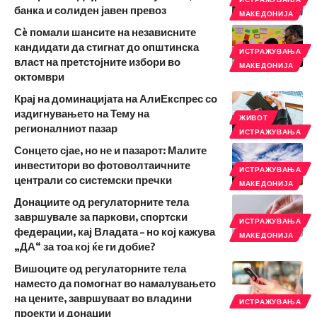
банка и солиден јавен превоз
МАКЕДОНИЈА
Сè помали шансите на независните
кандидати да стигнат до општинска
ИСТРАЖУВАЊА
власт на претстојните избори во
МАКЕДОНИЈА
октомври
Крај на доминацијата на АлиЕкспрес со
издигнувањето на Тему на
ЖИВОТ
регионалниот пазар
ИСТРАЖУВАЊА
Сонцето сјае, но не и пазарот: Малите
инвеститори во фотоволтаичните
ИСТРАЖУВАЊА
централи со системски пречки
МАКЕДОНИЈА
Донациите од регулаторните тела
завршувале за паркови, спортски
ИСТРАЖУВАЊА
федерации, кај Владата – но кој кажува
МАКЕДОНИЈА
„ДА“ за тоа кој ќе ги добие?
Вишоците од регулаторните тела
наместо да помогнат во намалувањето
на цените, завршуваат во владини
ИСТРАЖУВАЊА
проекти и донации