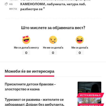
КАМЕНОЛОМИ
,
лабуништа
,
натура лаб
,
на
веста:
разбистри се "
Што мислете за објавената вест?
Ми се допаѓа многу
Не ми се допаѓа
Ми се допаѓа
0
0
0
Можеби ќе ве интересира
Присилните детски бракови –
злосторство и казна
ИСТРАЖУВАЊА
Туризмот се развива – жителите се
забораваат: Дојран без амбуланта,
ИСТРАЖУВАЊА