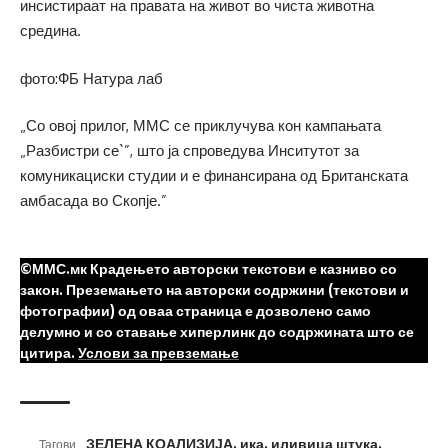
инсистираат на правата на живот во чиста животна
средина.
фото:ФБ Натура лаб
„Со овој прилог, ММС се приклучува кон кампањата
„Разбистри се`”, што ја спроведува Инситутот за
комуникациски студии и е финансирана од Британската
амбасада во Скопје.”
©ММС.мк Крадењето авторски текстови е казниво со
закон. Преземањето на авторски содржини (текстови и
фотографии) од оваа страница е дозволено само
делумно и со ставање хиперлинк до содржината што се
цитира.
Услови за превземање
ЗЕЛЕНА КОАЛИЗИЈА
,
ика
,
иливица штука
,
Тагови