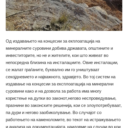
Од издавањето на концесии за екплоатација на
минералните суровини добива државата, општините и
инвеститорите, но не и жителите, кои што живеат во
непосредна близина на инсталациите. Овие инсталации,
се жалат граѓаните, буквално им го уништуваат
секојдневието и најважното, здравјето. Во тој систем на
издавање на концесии за експлоатација на минерални
суровини како и на дозвола за работа има многу
користење на дупки во законот,негово неспроведување,
празнини во законските решенија, кои се злоупотребуваат,
па дури и негово заобиколување. Во случајот со
работењето на каменоломите, во текот на истражувањето
и анализа на документацијата, наидовме на случаи во кои