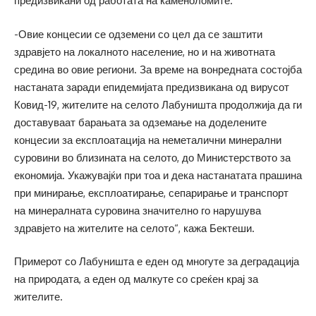
предизвикани од работата на каменоломите.
-Овие концесии се одземени со цел да се заштити
здравјето на локалното население, но и на животната
средина во овие региони. За време на вонредната состојба
настаната заради епидемијата предизвикана од вирусот
Ковид-19, жителите на селото Лабуништа продолжија да ги
доставуваат барањата за одземање на доделените
концесии за експлоатација на неметалични минерални
суровини во близината на селото, до Министерството за
економија. Укажувајќи при тоа и дека настанатата прашина
при минирање, експлоатирање, сепарирање и транспорт
на минералната суровина значително го нарушува
здравјето на жителите на селото“, кажа Бектеши.
Примерот со Лабуништа е еден од многуте за деградација
на природата, а еден од малкуте со среќен крај за
жителите.