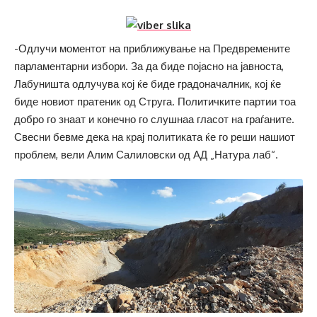
-Одлучи моментот на приближување на Предвремените
парламентарни избори. За да биде појасно на јавноста,
Лабуништа одлучува кој ќе биде градоначалник, кој ќе
биде новиот пратеник од Струга. Политичките партии тоа
добро го знаат и конечно го слушнаа гласот на граѓаните.
Свесни бевме дека на крај политиката ќе го реши нашиот
проблем, вели Алим Салиловски од АД „Натура лаб“.