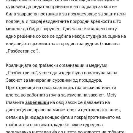
суровини да бидат во границите на подрачја за кои не
била завршена постапката за прогласување за заштитени
подрачја, и покрај евидентните природни вредности што
можеле да бидат нарушен. Досега не е издадено ниту
едно решение со кое се одбила некоја студија за оцена на
влијанијата врз животната средина за рудник (кампања
„Разбистри се“).
Коалицијата од граѓански организации и медиуми
„Разбистри се“, успеа да издејствува повлекување на
Законот за минерални суровини од процедура.
Претставници на оваа коалиција, граѓански активисти
влегоа во работната група за измена на законот. Меѓу
главните
забелешки
на овој закон се давањето на
дискреционо право на министерот и централната власт,
сепак да ја издаде концесијата и покрај противењето на
граѓаните и општината, каде ќе никне одредена
загадувачка инсталација со штета по животот на грѓаните