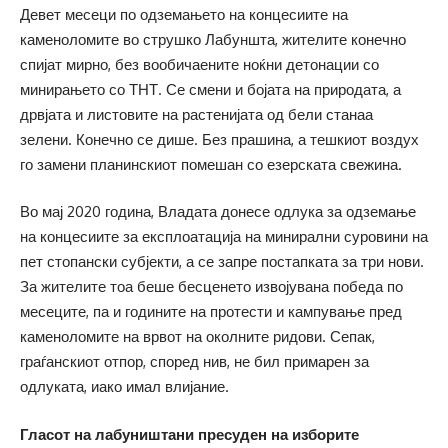
Девет месеци по одземањето на концесиите на
каменоломите во струшко Лабуншта, жителите конечно
спијат мирно, без вообичаените ноќни детонации со
минирањето со ТНТ. Се смени и бојата на природата, а
дрвјата и листовите на растенијата од бели станаа
зелени. Конечно се дише. Без прашина, а тешкиот воздух
го замени планинскиот помешан со езерската свежина.
Во мај 2020 година, Владата донесе одлука за одземање
на концесиите за експлоатација на минирални суровини на
пет стопански субјекти, а се запре постапката за три нови.
За жителите тоа беше бесценето извојувана победа по
месеците, па и годините на протести и кампување пред
каменоломите на врвот на околните ридови. Сепак,
граѓанскиот отпор, според нив, не бил примарен за
одлуката, иако имал влијание.
Гласот на лабуништани пресуден на изборите