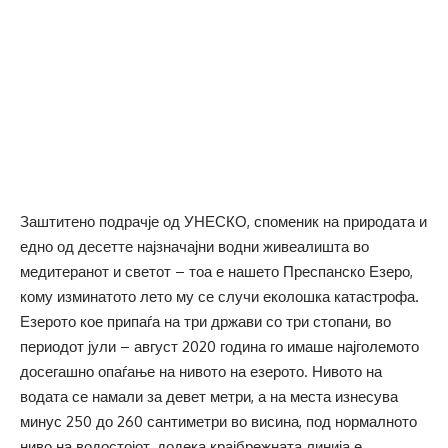
Заштитено подрачје од УНЕСКО, споменик на природата и
едно од десетте најзначајни водни живеалишта во
медитеранот и светот – тоа е нашето Преспанско Езеро,
кому изминатото лето му се случи еколошка катастрофа.
Езерото кое припаѓа на три држави со три стопани, во
периодот јули – август 2020 година го имаше најголемото
досегашно опаѓање на нивото на езерото. Нивото на
водата се намали за девет метри, а на места изнесува
минус 250 до 260 сантиметри во висина, под нормалното
ниво на водостојот, додека крајбрежната линија е