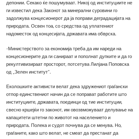
депонии. Секако ќе пошумуваат. Никој од институциите не
ги известил дека Законот за минерални суровини го
задолжува концесионерот да ја поправи деградацијата на
природата. Освен тоа, со средства од уплатениот
надоместок од концесијата, државата има обврска.
-Министерството за економија треба да им нареди на
концесионерите да ги санираат и пополнат дупките и да го
рекултивизираат просторот, потсетува Лилјана Поповска
од „Зелен институт“.
Еколошките активисти велат дека здружениот граѓански
отпор единствениот начин да се поправат работите што
институциите, државата, поединци од тие институции,
свесно кршејќи го законот, им овозвможуваат делување на
капацитети штетни по животот на населението и
природата. Полека и судот почнува да се менува. Но,
граѓаните, како што велат, не смеат да престанат да