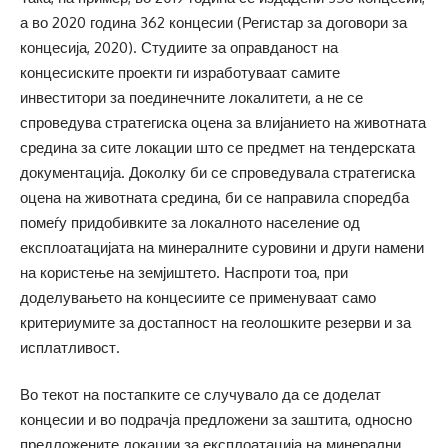
а во 2020 година 362 концесии (Регистар за договори за
концесија, 2020). Студиите за оправданост на
концесиските проекти ги изработуваат самите
инвеститори за поединечните локалитети, а не се
спроведува стратегиска оцена за влијанието на животната
средина за сите локации што се предмет на тендерската
документација. Доколку би се спроведувала стратегиска
оцена на животната средина, би се направила споредба
помеѓу придобивките за локалното население од
експлоатацијата на минералните суровини и други намени
на користење на земјиштето. Наспроти тоа, при
доделувањето на концесиите се применуваат само
критериумите за достапност на геолошките резерви и за
исплатливост.
Во текот на постапките се случувало да се доделат
концесии и во подрачја предложени за заштита, односно
предложените локации за експлоатација на минерални