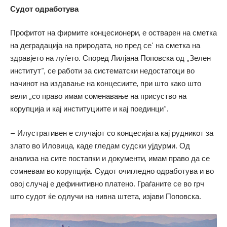
Судот одработува
Профитот на фирмите концесионери, е остварен на сметка
на деградација на природата, но пред се’ на сметка на
здравјето на луѓето. Според Лилјана Поповска од „Зелен
институт“, се работи за систематски недостатоци во
начинот на издавање на концесиите, при што како што
вели „со право имам соменавање на присуство на
корупција и кај институциите и кај поединци“.
– Илустративен е случајот со концесијата кај рудникот за
злато во Иловица, каде гледам судски ујдурми. Од
анализа на сите постапки и документи, имам право да се
сомневам во корупција. Судот очигледно одработува и во
овој случај е дефинитивно платено. Граѓаните се во грч
што судот ќе одлучи на нивна штета, изјави Поповска.