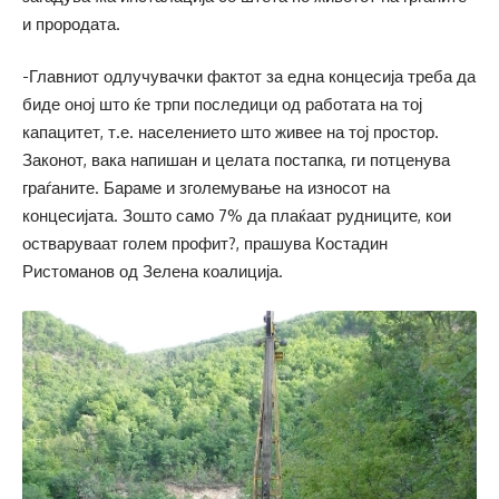
и прородата.
-Главниот одлучувачки фактот за една концесија треба да
биде оној што ќе трпи последици од работата на тој
капацитет, т.е. населението што живее на тој простор.
Законот, вака напишан и целата постапка, ги потценува
граѓаните. Бараме и зголемување на износот на
концесијата. Зошто само 7% да плаќаат рудниците, кои
остваруваат голем профит?, прашува Костадин
Ристоманов од Зелена коалиција.