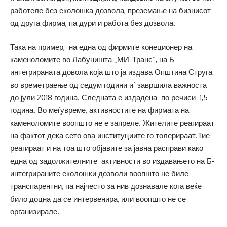
работеле без еколошка дозвола, преземање на бизнисот
од друга фирма, па дури и работа без дозвола.
Така на пример, на една од фирмите конеционер на
каменоломите во Лабуништа „МИ-Транс“, на Б-
интегрираната довола која што ја издава Општина Струга
во времетраење од седум години и’ завршила важноста
до јули 2018 година. Следната е издадена по речиси 1,5
година. Во меѓувреме, активностите на фирмата на
каменоломите воопшто не е запреле. Жителите реагираат
на фактот дека сето ова институциите го толерираат.Тие
реагираат и на тоа што објавите за јавна расправи како
една од задолжителните активности во издавањето на Б-
интегрираните еколошки дозволи воопшто не биле
транспарентни, па најчесто за нив дознавале кога веќе
било доцна да се интервенира, или воопшто не се
организирале.