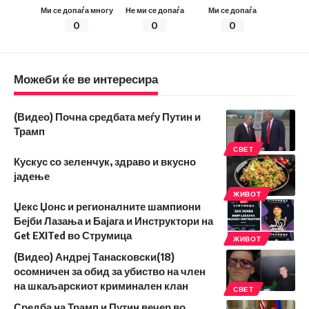
Ми се допаѓа многу
Не ми се допаѓа
Ми се допаѓа
0
0
0
Можеби ќе ве интересира
(Видео) Почна средбата меѓу Путин и
Трамп
СВЕТ
Кускус со зеленчук, здраво и вкусно
јадење
ЖИВОТ
Џекс Џонс и регионалните шампиони
Бејби Лазања и Бајага и Инструктори на
Get EXITed во Струмица
ЖИВОТ
(Видео) Андреј Танасковски(18)
осомничен за обид за убиство на член
на шкаљарскиот криминален клан
СВЕТ
Средба на Трамп и Путин вечер во