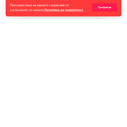
При користење на нашата страна вие се
Прифаќам
согласувате со нашата
Политика на приватност
.
Горан Гаврилов
“Ние самите мора да се избориме за слободата на говорот,
таа не е секогаш гарантирана, таа борба мора да продолжи до
крај. Секоја власт тежнее да ја ограничи слободата на говорот
и слободата на мислењето но ние како медиуми мораме да го
оневозможиме тоа”
Импресум
Контакт
Маркетинг
Услови за превземање