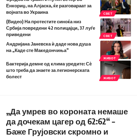
Енкориџ, на Алјаска, ќе разговараат за
војната во Украина
СВЕТ
(Видео) На протестите синоќа низ
Србија повредени 42 полицајци, 37 луѓе
приведени
СВЕТ
Андријана Јаневска ѝ даде нова душа
на „Каде сте Македончиња”
ЖИВОТ
Бактерија демне од клима уредите: Сѐ
што треба да знаете за легионерската
болест
ЖИВОТ
„Да умрев во короната немаше
да дочекам цагер од 62:62“ –
Баже Грујовски скромно и