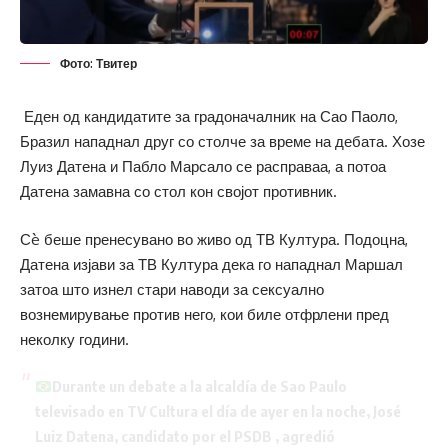
Фото: Твитер
Еден од кандидатите за градоначалник на Сао Паоло,
Бразил нападнал друг со столче за време на дебата. Хозе
Луиз Датена и Пабло Марсало се расправаа, а потоа
Датена замавна со стол кон својот противник.
Сè беше пренесувано во живо од ТВ Култура. Подоцна,
Датена изјави за ТВ Култура дека го нападнал Маршал
затоа што изнел стари наводи за сексуално
вознемирување против него, кои биле отфрлени пред
неколку години.
Durante un debate a la alcaldía de Sao Paulo
televisado en TV Cultura el día de ayer en la noche, José
Luiz Datena, candidato por el PSDB , agredió