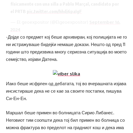
físicamente con una silla a Pablo Marçal, candidato por
el PRTB
pic.twitter.com/hhdj6paIgF
— El geoexpositor (@Elgeoexpositor)
September 16,
2024
-Дојде со предмет кој беше архивиран, кој полицијата не го
ни истражуваше бидејќи немаше докази. Нешто од пред 11
години што предизвика многу сериозна ситуација во моето
семејство, изјави Датена.
Иако беше исфрлен од дебатата, тој во вчерашната изјава
инсистираше дека не се кае за своите постапки, пишува
Си-Ен-Ен.
Маршал беше примен во болницата Сирио Либанес.
Неговиот тим соопшти дека тој бил примен во болница со
можна фрактура во пределот на градниот кош и дека има