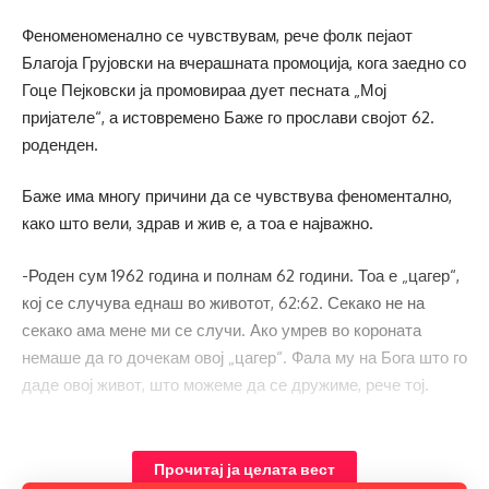
Феноменоменално се чувствувам, рече фолк пејаот
Благоја Грујовски на вчерашната промоција, кога заедно со
Гоце Пејковски ја промовираа дует песната „Мој
пријателе“, а истовремено Баже го прослави својот 62.
роденден.
Баже има многу причини да се чувствува феноментално,
како што вели, здрав и жив е, а тоа е најважно.
-Роден сум 1962 година и полнам 62 години. Тоа е „цагер“,
кој се случува еднаш во животот, 62:62. Секако не на
секако ама мене ми се случи. Ако умрев во короната
немаше да го дочекам овој „цагер“. Фала му на Бога што го
даде овој живот, што можеме да се дружиме, рече тој.
Прочитај ја целата вест