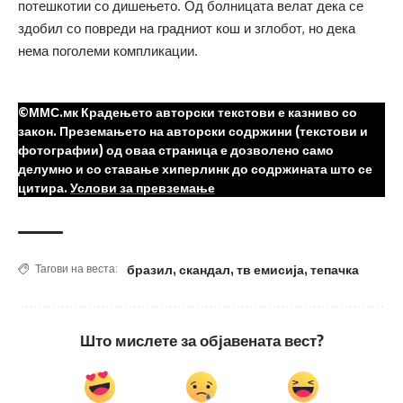
потешкотии со дишењето. Од болницата велат дека се
здобил со повреди на градниот кош и зглобот, но дека
нема поголеми компликации.
©ММС.мк Крадењето авторски текстови е казниво со
закон. Преземањето на авторски содржини (текстови и
фотографии) од оваа страница е дозволено само
делумно и со ставање хиперлинк до содржината што се
цитира.
Услови за превземање
бразил
,
скандал
,
тв емисија
,
тепачка
Тагови на веста:
Што мислете за објавената вест?