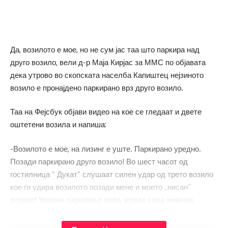
Да, возилото е мое, но не сум јас таа што паркира над
друго возило, вели д-р Маја Кирјас за ММС по објавата
дека утрово во скопската населба Капиштец нејзиното
возило е пронајдено паркирано врз друго возило.
Таа на Фејсбук објави видео на кое се гледаат и двете
оштетени возила и напиша:
-Возилото е мое, на лизинг е уште. Паркирано уредно.
Позади паркирано друго возило! Во шест часот од
гостилница “ Дукат” слушаат силен удар од трето возило
кое ги удира возилото позади мене и моето „нисан“
возило! Уредно паркирано пред зграда каде живеам.
Снимката за жал покажува се.. Се срамам каде живеам,
напиша д-р Кирјас.