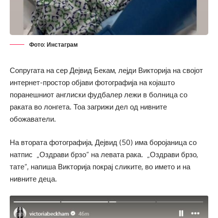
Фото: Инстаграм
Сопругата на сер Дејвид Бекам, лејди Викторија на својот
интернет-простор објави фотографија на којашто
поранешниот англиски фудбалер лежи в болница со
раката во лонгета. Тоа загрижи дел од нивните
обожаватели.
На втората фотографија, Дејвид (50) има боројаница со
натпис „Оздрави брзо“ на левата рака. „Оздрави брзо,
тате“, напиша Викторија покрај сликите, во името и на
нивните деца.