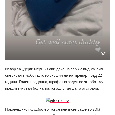
Извор за „Дејли мејл“ изјави дека на сер Дејвид му бил
опериран зглобот што го скршил на натпревар пред 22
години. Години подоцна, шрафот вграден во зглобот му
предизвикувал болка, па тој одлучил да го отстрани.
Поранешниот фудбалер, кој се пензионираше во 2013