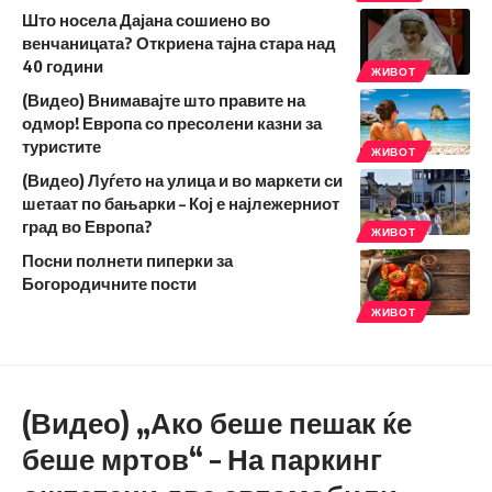
Што носела Дајана сошиено во
венчаницата? Откриена тајна стара над
40 години
ЖИВОТ
(Видео) Внимавајте што правите на
одмор! Европа со пресолени казни за
туристите
ЖИВОТ
(Видео) Луѓето на улица и во маркети си
шетаат по бањарки – Кој е најлежерниот
град во Европа?
ЖИВОТ
Посни полнети пиперки за
Богородичните пости
ЖИВОТ
(Видео) „Ако беше пешак ќе
беше мртов“ – На паркинг