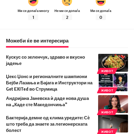
Ми се допаѓа многу
Не ми се допаѓа
Ми се допаѓа
1
2
0
Можеби ќе ве интересира
Кускус со зеленчук, здраво и вкусно
јадење
ЖИВОТ
Џекс Џонс и регионалните шампиони
Бејби Лазања и Бајага и Инструктори на
Get EXITed во Струмица
ЖИВОТ
Андријана Јаневска ѝ даде нова душа
на „Каде сте Македончиња”
ЖИВОТ
Бактерија демне од клима уредите: Сѐ
што треба да знаете за легионерската
болест
ЖИВОТ