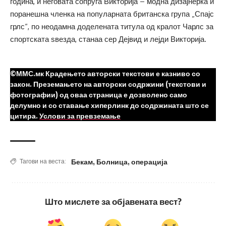
година, и неговата сопруга Викторија – модна дизајнерка и
поранешна членка на популарната британска група „Спајс
грлс“, по неодамна доделената титула од кралот Чарлс за
спортската ѕвезда, станаа сер Дејвид и лејди Викторија.
©ММС.мк Крадењето авторски текстови е казниво со
закон. Преземањето на авторски содржини (текстови и
фотографии) од оваа страница е дозволено само
делумно и со ставање хиперлинк до содржината што се
цитира.
Услови за превземање
Бекам
,
Болница
,
операција
Тагови на веста:
Што мислете за објавената вест?