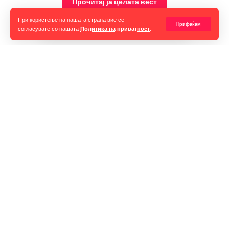
Прочитај ја целата вест
При користење на нашата страна вие се
Прифаќам
согласувате со нашата
Политика на приватност
.
Горан Гаврилов
“Ние самите мора да се избориме за слободата на говорот,
таа не е секогаш гарантирана, таа борба мора да продолжи до
крај. Секоја власт тежнее да ја ограничи слободата на говорот
и слободата на мислењето но ние како медиуми мораме да го
оневозможиме тоа”
Импресум
Контакт
Маркетинг