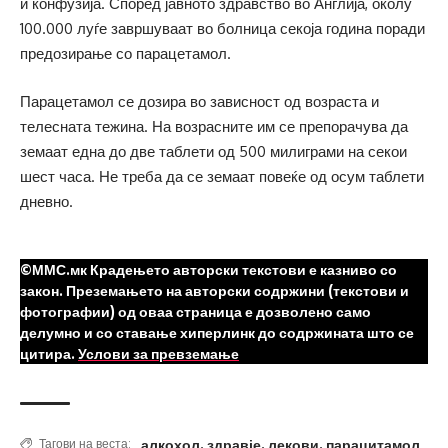
и конфузија. Според јавното здравство во Англија, околу
100.000 луѓе завршуваат во болница секоја година поради
предозирање со парацетамол.
Парацетамол се дозира во зависност од возраста и
телесната тежина. На возрасните им се препорачува да
земаат една до две таблети од 500 милиграми на секои
шест часа. Не треба да се земаат повеќе од осум таблети
дневно.
©ММС.мк Крадењето авторски текстови е казниво со
закон. Преземањето на авторски содржини (текстови и
фотографии) од оваа страница е дозволено само
делумно и со ставање хиперлинк до содржината што се
цитира.
Услови за превземање
алкохол
,
здравје
,
лекови
,
парацитамол
Тагови на веста: