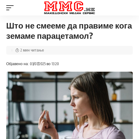
Што не смееме да правиме кога
земаме парацетамол?
2 мин читање
Објавено на: 03/07/2025 во 13:20