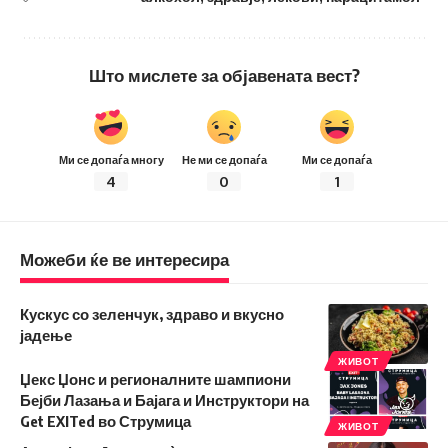
Што мислете за објавената вест?
Ми се допаѓа многу
Не ми се допаѓа
Ми се допаѓа
4
0
1
Можеби ќе ве интересира
Кускус со зеленчук, здраво и вкусно
јадење
ЖИВОТ
Џекс Џонс и регионалните шампиони
Бејби Лазања и Бајага и Инструктори на
Get EXITed во Струмица
ЖИВОТ