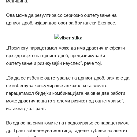
медицина.
Ова може да резултира со сериозно оштетување на
црниот дроб, изјави докторот за британски Експрес.
„Премногу парацетамол може да има драстични ефекти
врз здравјето на црниот дроб, предизвикувајќи
оштетување и ризикувајќи неуспех“, рече тој.
„За да се избегне оштетување на црниот дроб, важно е да
се избегнува консумирање алкохол кога земате
парацетамол бидејќи комбинацијата на овие две работи
може драстично да го зголеми ризикот од оштетување“,
истакна д-р. Грант.
Во однос на симптомите на предозирање со парацетамол,
др. Грант забележува жолтица, гадење, губење на апетит