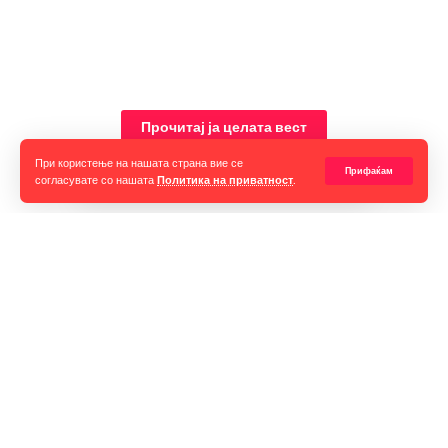
Прочитај ја целата вест
При користење на нашата страна вие се
Прифаќам
согласувате со нашата
Политика на приватност
.
Горан Гаврилов
“Ние самите мора да се избориме за слободата на говорот,
таа не е секогаш гарантирана, таа борба мора да продолжи до
крај. Секоја власт тежнее да ја ограничи слободата на говорот
и слободата на мислењето но ние како медиуми мораме да го
оневозможиме тоа”
-Мои сограѓани со кои ги делам деновите, улиците,