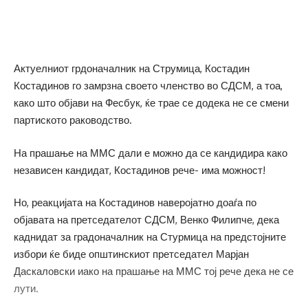
Актуелниот грдоначалник на Струмица, Костадин
Костадинов го замрзна своето членство во СДСМ, а тоа,
како што објави на Фесбук, ќе трае се додека не се смени
партиското раководство.
На прашање на ММС дали е можно да се кандидира како
независен кандидат, Костадинов рече- има можност!
Но, реакцијата на Костадинов наверојатно доаѓа по
објавата на претседателот СДСМ, Венко Филипче, дека
каднидат за градоначалник на Стурмица на предстојните
избори ќе биде општинскиот претседател Марјан
Даскаловски иако на прашање на ММС тој рече дека не се
лути.