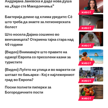
Андријана Јаневска ѝ даде нова душа
на „Каде сте Македончиња”
ЖИВОТ
Бактерија демне од клима уредите: Сѐ
што треба да знаете за легионерската
болест
ЖИВОТ
Што носела Дајана сошиено во
венчаницата? Откриена тајна стара над
40 години
ЖИВОТ
(Видео) Внимавајте што правите на
одмор! Европа со пресолени казни за
туристите
ЖИВОТ
(Видео) Луѓето на улица и во маркети си
шетаат по бањарки – Кој е најлежерниот
град во Европа?
ЖИВОТ
Посни полнети пиперки за
Богородичните пости
ЖИВОТ