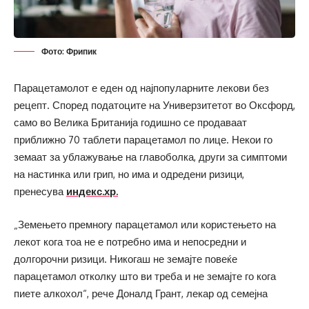
Фото: Фрипик
Парацетамолот е еден од најпопуларните лекови без
рецепт. Според податоците на Универзитетот во Оксфорд,
само во Велика Британија годишно се продаваат
приближно 70 таблети парацетамол по лице. Некои го
земаат за ублажување на главоболка, други за симптоми
на настинка или грип, но има и одредени ризици,
пренесува
индекс.хр.
„Земењето премногу парацетамол или користењето на
лекот кога тоа не е потребно има и непосредни и
долгорочни ризици. Никогаш не земајте повеќе
парацетамол отколку што ви треба и не земајте го кога
пиете алкохол“, рече Доналд Грант, лекар од семејна