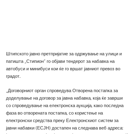
Штипското јавно претпријатие за одржување на улици и
патишта „Стипион“ го објави тендерот за набавка на
автобуси и минибуси кои ќе го вршат јавниот превоз во
градот.
„Договорниот орган спроведува Отворена постапка за
доделување на договор за јавна набавка, која ќе заврши
со спроведување на електронска аукција, како последна
фаза во отворената постапка, со користење на
електронски средства преку Електронскиот систем за
јавни набавки (ЕСЈН) достапен на следнава веб адреса: