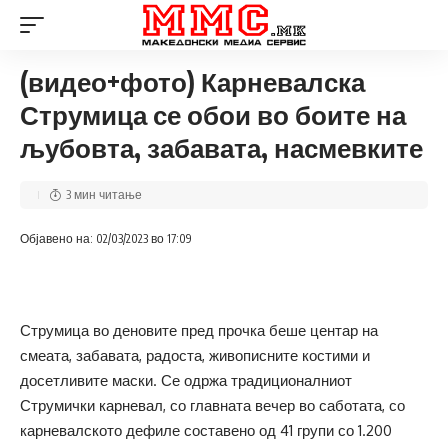
(видео+фото) Карневалска
Струмица се обои во боите на
љубовта, забавата, насмевките
3 мин читање
Објавено на: 02/03/2023 во 17:09
Струмица во деновите пред прочка беше центар на
смеата, забавата, радоста, живописните костими и
досетливите маски. Се одржа традиционалниот
Струмички карневал, со главната вечер во саботата, со
карневалското дефиле составено од 41 групи со 1.200