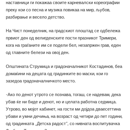
наставници ги покажаа своите карневалски кореографии
преку кои со песна и музика повикаа на мир, љубов,
разбирање и весело детство.
На Чист понеделник, на градскиот плоштад се одбележа
првиот ден од велигденските пости празникот Тримери,
кога на граѓаните им се подели бел, незапржен грав, еден
од главните белези на овој ден.
Општината Струмица и градоначалникот Костадинов, беа
домаќини на децата од градинките во маски, кои го
зазедоа градоначалничкото место.
-Ако по денот утрото се познава, тогаш, се надевам, дека
убав ќе ни биде и денот, но и целата работна седмица.
Утрово, во мојот кабинет, на гости ми дојдоа дваесеттина
убави и умни дечиња, на возраст од четири до пет години,
од градинката „Детска радост“, со нивната воспитувачка