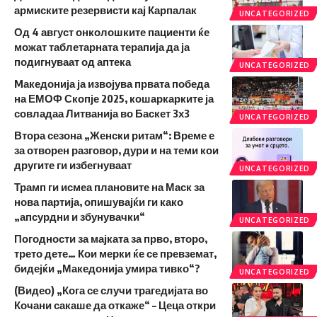
армиските резервисти кај Карпалак
UNCATEGORIZED
Од 4 август онколошките пациенти ќе
можат таблетарната терапија да ја
подигнуваат од аптека
UNCATEGORIZED
Mакедонија ја извојува првата победа
на ЕМОФ Скопје 2025, кошаркарките ја
совладаа Литванија во Баскет 3х3
UNCATEGORIZED
Втора сезона „Женски ритам“: Време е
за отворен разговор, дури и на теми кои
другите ги избегнуваат
UNCATEGORIZED
Трамп ги исмеа плановите на Маск за
нова партија, опишувајќи ги како
„апсурдни и збунувачки“
UNCATEGORIZED
Погодности за мајката за прво, второ,
трето дете… Кои мерки ќе се превземат,
бидејќи „Македонија умира тивко“?
UNCATEGORIZED
(Видео) „Кога се случи трагедијата во
Кочани сакаше да откаже“ – Цеца откри