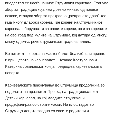
пиедестал се наоѓа нашиот Струмички карневал. Станува
збор за традиција која има древно минато од повеќе
векови, станува збор за прекрасно „разгрането дрво“ кое
има многу длабоки корени. Тие корени на Струмичкиот
карневал зборуваат и за нашите корени, но и за корените
на овој град под кулите на Струмица, кој датира од многу,
многу одамна, рече струмичкиот градоначалник.
Во петокот вечерта на маскенбалот беа избрани принцот
и принцезата на карневалот – Атанас Костуранов и
Катерина Јовановска, кои ја предводеа карневалската
поворка.
Карневалските празнувања во Струмица продолжија во
неделата, на празникот Прочка, на традиционалниот
Детски карневал, на кој младите струмичани
продефилираа со своите маски. На плоштадот во
Струмица децата заедно со своите родители и