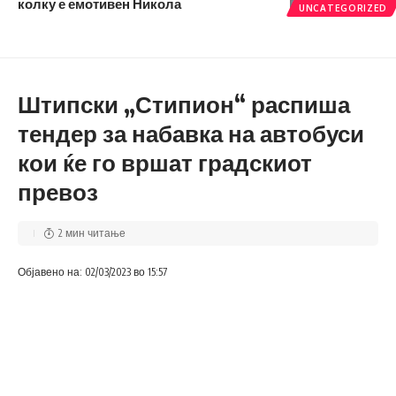
колку е емотивен Никола
UNCATEGORIZED
Штипски „Стипион“ распиша
тендер за набавка на автобуси
кои ќе го вршат градскиот
превоз
2 мин читање
Објавено на: 02/03/2023 во 15:57