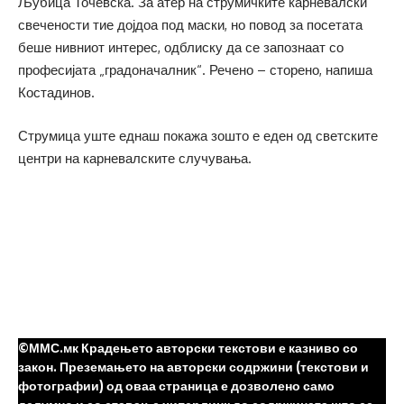
Љубица Точевска. За атер на струмичките карневалски
свечености тие дојдоа под маски, но повод за посетата
беше нивниот интерес, одблиску да се запознаат со
професијата „градоначалник“. Речено – сторено, напиша
Костадинов.
Струмица уште еднаш покажа зошто е еден од светските
центри на карневалските случувања.
©ММС.мк Крадењето авторски текстови е казниво со
закон. Преземањето на авторски содржини (текстови и
фотографии) од оваа страница е дозволено само