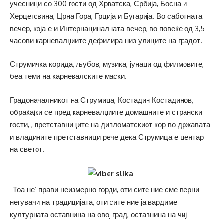
учесници со 300 гости од Хрватска, Србија, Босна и
Херцеговина, Црна Гора, Грција и Бугарија. Во саботната
вечер, која е и Интернациналната вечер, во повеќе од 3,5
часови карневалџиите дефилира низ улиците на градот.
Струмичка корида, љубов, музика, јунаци од филмовите,
беа теми на карневалските маски.
Градоначалникот на Струмица, Костадин Костадинов,
обраќајки се пред карневалџиите домашните и странски
гости, , претставниците на дипломатскиот кор во државата
и владините претставници рече дека Струмица е центар
на светот.
-Тоа не’ прави неизмерно горди, оти сите ние сме верни
негувачи на традицијата, оти сите ние ја вардиме
културната оставнина на овој град, оставнина на чиј