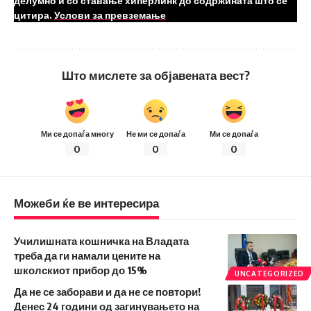
делумно и со ставање хиперлинк до содржината што се
цитира.
Услови за превземање
Што мислете за објавената вест?
Ми се допаѓа многу
Не ми се допаѓа
Ми се допаѓа
0
0
0
Можеби ќе ве интересира
Училишната кошничка на Владата
треба да ги намали цените на
школскиот прибор до 15%
UNCATEGORIZED
Да не се заборави и да не се повтори!
Денес 24 години од загинувањето на