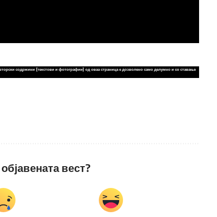
вторски содржини (текстови и фотографии) од оваа страница е дозволено само делумно и со ставање
 објавената вест?