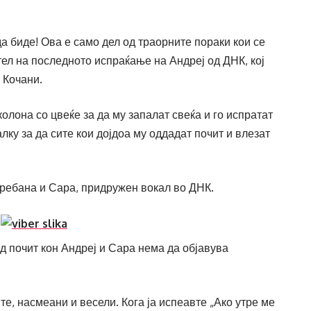
да биде! Ова е само дел од траорните пораки кои се
ел на последното испраќање на Андреј од ДНК, кој
 Кочани.
колона со цвеќе за да му запалат свеќа и го испратат
ку за да сите кои дојдоа му оддадат почит и влезат
ребана и Сара, придружен вокал во ДНК.
д почит кон Андреј и Сара нема да објавува
е, насмеани и весели. Кога ја испеавте „Ако утре ме