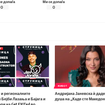
се допаѓа
Ми се допаѓа
0
0
ЖИВОТ
 и регионалните
Андријана Јаневска ѝ даде
Бејби Лазања и Бајага и
душа на „Каде сте Македо
ри на Get EXITed во