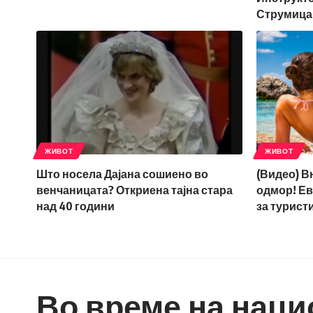
Струмица
ЖИВОТ
ЖИВОТ
Што носела Дајана сошиено во
(Видео) В
венчаницата? Откриена тајна стара
одмор! Ев
над 40 години
за турист
Во време на наци