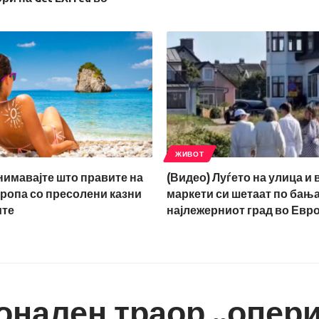
ЖИВОТ
нимавајте што правите на
(Видео) Луѓето на улица и 
ропа со пресолени казни
маркети си шетаат по бањар
ите
најлежерниот град во Евр
онален траор „опер