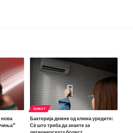
ЖИВОТ
 нова
Бактерија демне од клима уредите:
нчиња”
Сѐ што треба да знаете за
легионерската болест