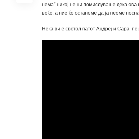
нема“ никој не ни помислуваше дека ова 
веќе, а ние ќе останеме да ја пееме песн
Нека ви е светол патот Андреј и Сара, пе