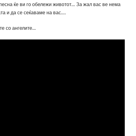
песна ќе ви го обележи животот… За жал вас ве нема
ата и да се сеќаваме на вас….
јте со ангелите…