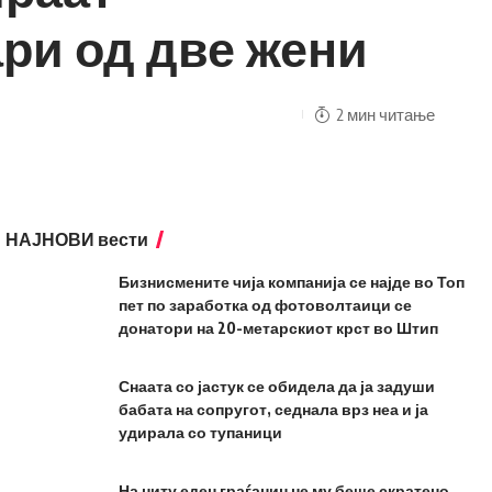
ри од две жени
2 мин читање
НАЈНОВИ вести
Бизнисмените чија компанија се најде во Топ
пет по заработка од фотоволтаици се
донатори на 20-метарскиот крст во Штип
Снаата со јастук се обидела да ја задуши
бабата на сопругот, седнала врз неа и ја
удирала со тупаници
На ниту еден граѓанин не му беше скратено