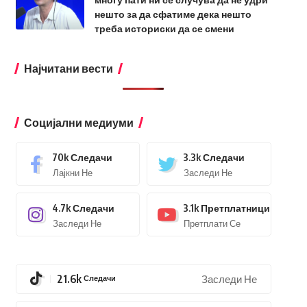
нешто за да сфатиме дека нешто
треба историски да се смени
Најчитани вести
Социјални медиуми
70k
Следачи
3.3k
Следачи
Лајкни Не
Заследи Не
4.7k
Следачи
3.1k
Претплатници
Заследи Не
Претплати Се
21.6k
Следачи
Заследи Не