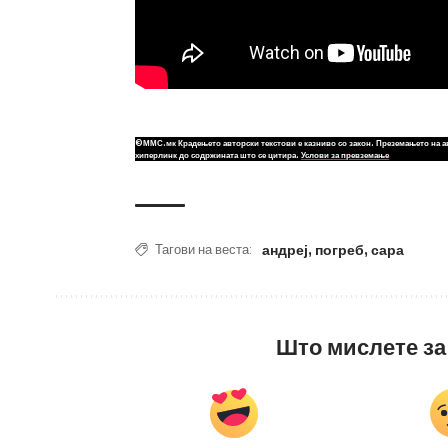
©ММС.мк Крадењето авторски текстови е казниво со закон. Преземањето на а
хиперлинк до содржината што се цитира.
Услови за превземање
андреј
,
погреб
,
сара
Тагови на веста:
Што мислете за