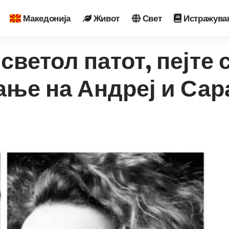
Македонија
Живот
Свет
Истражува
светол патот, пејте 
ње на Андреј и Сар