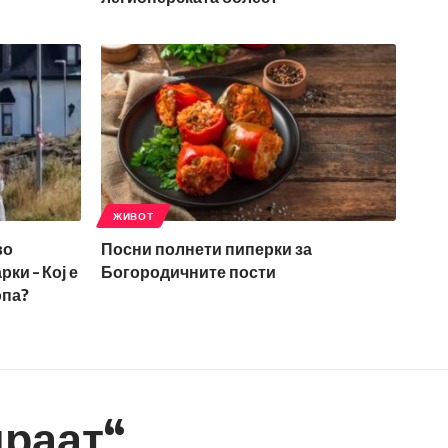
ЖИВОТ
во
Посни полнети пиперки за
ки – Кој е
Богородичните пости
опа?
ираат“