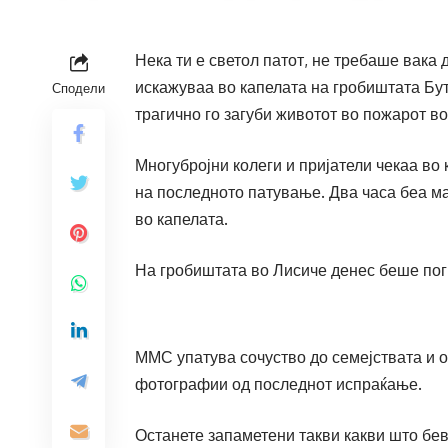
Нека ти е светол патот, не требаше вака 
искажуваа во капелата на гробиштата Бут
Сподели
трагично го загуби животот во пожарот во
Многубројни колеги и пријатели чекаа во 
на последното патување. Два часа беа мал
во капелата.
На гробиштата во Лисиче денес беше пог
ММС упатува сочуство до семејствата и о
фотографии од последнот испраќање.
Останете запаметени такви какви што бевт