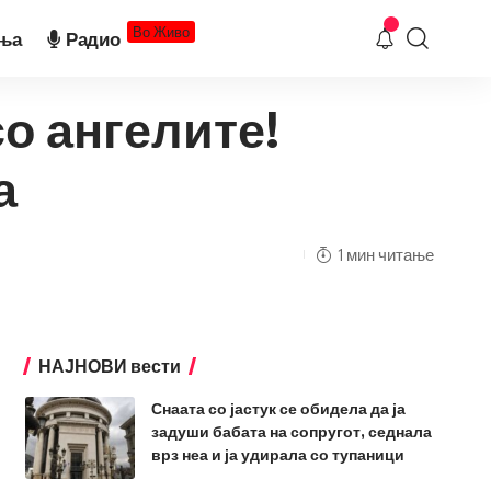
Во Живо
ња
Радио
со ангелите!
а
1 мин читање
НАЈНОВИ вести
Снаата со јастук се обидела да ја
задуши бабата на сопругот, седнала
врз неа и ја удирала со тупаници