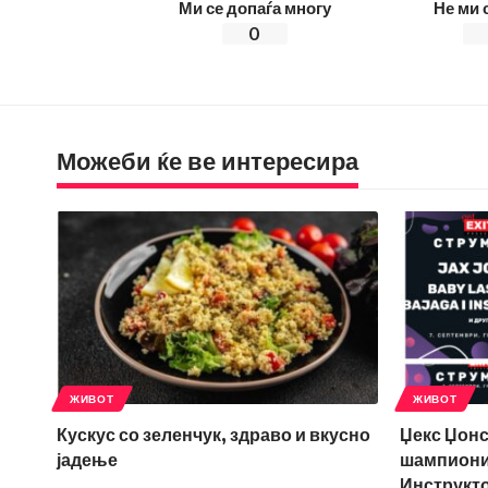
Ми се допаѓа многу
Не ми 
0
Можеби ќе ве интересира
ЖИВОТ
ЖИВОТ
Кускус со зеленчук, здраво и вкусно
Џекс Џонс
јадење
шампиони 
Инструкто