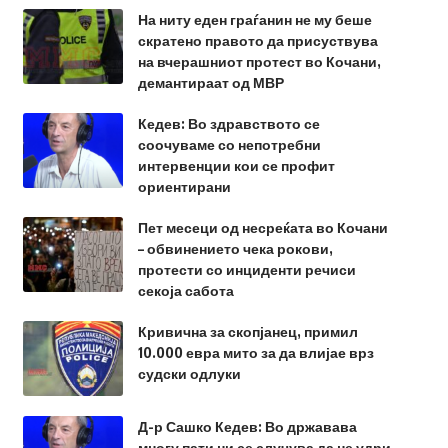
На ниту еден граѓанин не му беше
скратено правото да присуствува
на вчерашниот протест во Кочани,
демантираат од МВР
Кедев: Во здравството се
соочуваме со непотребни
интервенции кои се профит
ориентирани
Пет месеци од несреќата во Кочани
– обвинението чека рокови,
протести со инциденти речиси
секоја сабота
Кривична за скопјанец, примил
10.000 евра мито за да влијае врз
судски одлуки
Д-р Сашко Кедев: Во државава
многу пати ни се случува да не удри