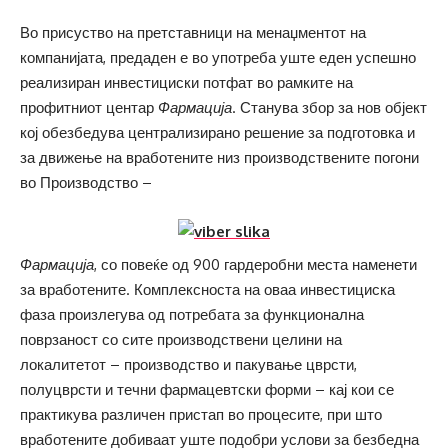
Во присуство на претставници на менаџментот на
компанијата, предаден е во употреба уште еден успешно
реализиран инвестициски потфат во рамките на
профитниот центар
Фармација
. Станува збор за нов објект
кој обезбедува централизирано решение за подготовка и
за движење на вработените низ производствените погони
во Производство –
Фармација
, со повеќе од 900 гардеробни места наменети
за вработените. Комплексноста на оваа инвестициска
фаза произлегува од потребата за функционална
поврзаност со сите производствени целини на
локалитетот – производство и пакување цврсти,
полуцврсти и течни фармацевтски форми – кај кои се
практикува различен пристап во процесите, при што
вработените добиваат уште подобри услови за безбедна