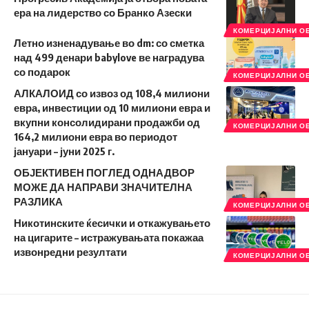
ера на лидерство со Бранко Азески
КОМЕРЦИЈАЛНИ О
Летно изненадување во dm: со сметка
над 499 денари babylove ве наградува
со подарок
КОМЕРЦИЈАЛНИ О
АЛКАЛОИД со извоз од 108,4 милиони
евра, инвестиции од 10 милиони евра и
вкупни консолидирани продажби од
КОМЕРЦИЈАЛНИ О
164,2 милиони евра во периодот
јануари – јуни 2025 г.
ОБЈЕКТИВЕН ПОГЛЕД ОДНАДВОР
МОЖЕ ДА НАПРАВИ ЗНАЧИТЕЛНА
РАЗЛИКА
КОМЕРЦИЈАЛНИ О
Никотинските ќесички и откажувањето
на цигарите – истражувањата покажаа
извонредни резултати
КОМЕРЦИЈАЛНИ О