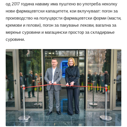
од 2017 година наваму има пуштено во употреба неколку
нови фармацевтски капацитети, кои вклучуваат: погон за
производство на полуцврсти фармацевтски форми (масти,
кремови и гелови), погон за пакување лекови, вагална за
мерење суровини и магацински простор за складирање
суровини.