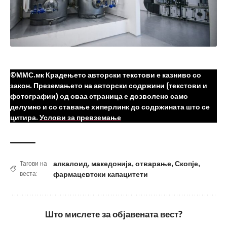
©ММС.мк Крадењето авторски текстови е казниво со
закон. Преземањето на авторски содржини (текстови и
фотографии) од оваа страница е дозволено само
делумно и со ставање хиперлинк до содржината што се
цитира.
Услови за превземање
алкалоид
,
македонија
,
отварање
,
Скопје
,
Тагови на
веста:
фармацевтски капацитети
Што мислете за објавената вест?