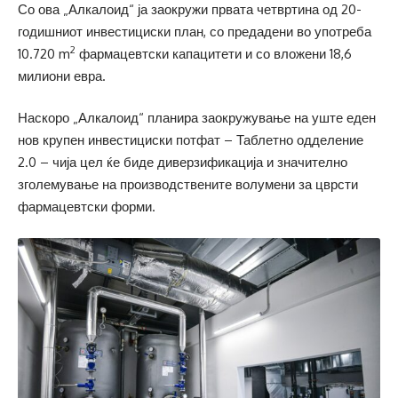
Со ова „Алкалоид“ ја заокружи првата четвртина од 20-
годишниот инвестициски план, со предадени во употреба
2
10.720 m
фармацевтски капацитети и со вложени 18,6
милиони евра.
Наскоро „Алкалоид“ планира заокружување на уште еден
нов крупен инвестициски потфат – Таблетно одделение
2.0 – чија цел ќе биде диверзификација и значително
зголемување на производствените волумени за цврсти
фармацевтски форми.