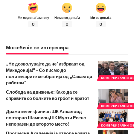
Ми се допаѓа многу
Не ми се допаѓа
Ми се допаѓа
0
0
0
Можеби ќе ве интересира
„Не дозволувајте да не’ избркаат од
Македонија!“ – Со писмо до
политичарите се обратија од „Сакам да
КОМЕРЦИЈАЛНИ О
работам“
Слобода на движење: Како да се
справите со болките во грбот и вратот
КОМЕРЦИЈАЛНИ О
Драматичен финиш: ШК Алкалоид
повторно Шампион,ШК Мулти Есенс
непоразен до второто место!
КОМЕРЦИЈАЛНИ О
Прогресив Академија ја отвора новата