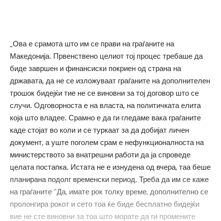
„Ова е срамота што им се прави на граѓаните на
Македонија. Првенствено целиот тој процес требаше да
биде завршен и финансиски покриен од страна на
државата, да не се изложуваат граѓаните на дополнителен
трошок бидејќи тие не се виновни за тој договор што се
случи. Одговорноста е на власта, на политичката елита
која што владее. Срамно е да ги гледаме вака граѓаните
каде стојат во коли и се туркаат за да добијат личен
документ, а уште поголем срам е нефункционалноста на
министерството за внатрешни работи да ја спроведе
целата постапка. Истата не е изнудена од вчера, таа беше
планирана подолг временски период. Треба да им се каже
на граѓаните “Да, имате рок толку време, дополнително се
пролонгира рокот и сето тоа ќе биде бесплатно бидејќи
вие не сте виновни за тоа што морате да ги промените