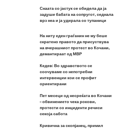
Снаата со јастук се обидела да ја
задуши бабата на сопругот, седнала
врз неа и ја удирала со тупаници
На ниту еден граѓанин не му беше
скратено правото да присуствува
на вчерашниот протест во Кочани,
демантираат од МВР
Кедев: Во здравството се
соочуваме со непотребни
интервенции кои се профит
ориентирани
Пет месеци од несреќата во Кочани
– обвинението чека рокови,
протести со инциденти речиси
секоја сабота
Кривична за скопјанец, примил