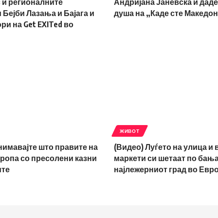
 и регионалните
Андријана Јаневска ѝ даде
Бејби Лазања и Бајага и
душа на „Каде сте Македо
ри на Get EXITed во
ЖИВОТ
нимавајте што правите на
(Видео) Луѓето на улица и 
ропа со пресолени казни
маркети си шетаат по бањар
ите
најлежерниот град во Евр