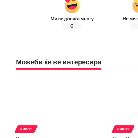
Ми се допаѓа многу
Не ми 
0
Можеби ќе ве интересира
ЖИВОТ
ЖИВОТ