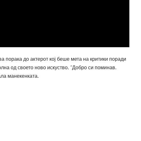
а порака до актерот кој беше мета на критики поради
волна од своето ново искуство. “Добро си поминав.
ала манекенката.