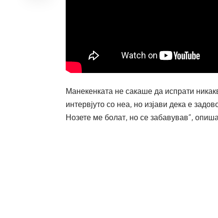
Манекенката не сакаше да испрати никакв
интервјуто со неа, но изјави дека е задо
Нозете ме болат, но се забавував”, опиш