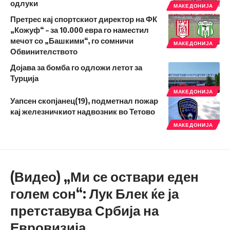
одлуки
МАКЕДОНИЈА
Претрес кај спортскиот директор на ФК
„Кожуф“ – за 10.000 евра го наместил
мечот со „Башкими“, го сомничи
МАКЕДОНИЈА
Обвинителството
Дојава за бомба го одложи летот за
Турција
МАКЕДОНИЈА
Уапсен скопјанец(19), подметнал пожар
кај железничкиот надвозник во Тетово
МАКЕДОНИЈА
(Видео) „Ми се оствари еден
голем сон“: Лук Блек ќе ја
претставува Србија на
Евровизија