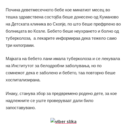
Почина деветмесечното бебе кое минатиот месец во
тешка здравствена состојба беше донесено од Куманово
на Детската клиника во Скопје, по што беше префрлено во
болницата во Козле. Бебето беше неухрането и болно од
туберколоза, а лекарите информираа дека тежело само
три килограми.
Мајката на бебето лани имала туберколоза и се лекувала
на Институтот за белодробни заболувања, но по
сомнежот дека е заболено и бебето, таа повторно беше
хоспитализирана.
Инаку, станува збор за предвремено родено дете, за кое
надлежните се уште проверуваат дали било
запоставувано.