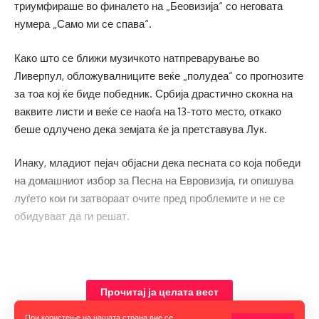
триумфираше во финалето на „Беовизија“ со неговата
нумера „Само ми се спава“.
Како што се ближи музичкото натпреварување во
Ливерпул, обложувалниците веќе „полудеа“ со прогнозите
за тоа кој ќе биде победник. Србија драстично скокна на
ваквите листи и веќе се наоѓа на 13-тото место, откако
беше одлучено дека земјата ќе ја претставува Лук.
Инаку, младиот пејач објасни дека песната со која победи
на домашниот избор за Песна на Евровизија, ги опишува
луѓето кои ги затвораат очите пред проблемите и не се
обидуваат да ги решат.
Прочитај ја целата вест
При користење на нашата страна вие се