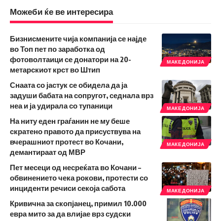
Можеби ќе ве интересира
Бизнисмените чија компанија се најде
во Топ пет по заработка од
фотоволтаици се донатори на 20-
МАКЕДОНИЈА
метарскиот крст во Штип
Снаата со јастук се обидела да ја
задуши бабата на сопругот, седнала врз
неа и ја удирала со тупаници
МАКЕДОНИЈА
На ниту еден граѓанин не му беше
скратено правото да присуствува на
вчерашниот протест во Кочани,
МАКЕДОНИЈА
демантираат од МВР
Пет месеци од несреќата во Кочани –
обвинението чека рокови, протести со
инциденти речиси секоја сабота
МАКЕДОНИЈА
Кривична за скопјанец, примил 10.000
евра мито за да влијае врз судски