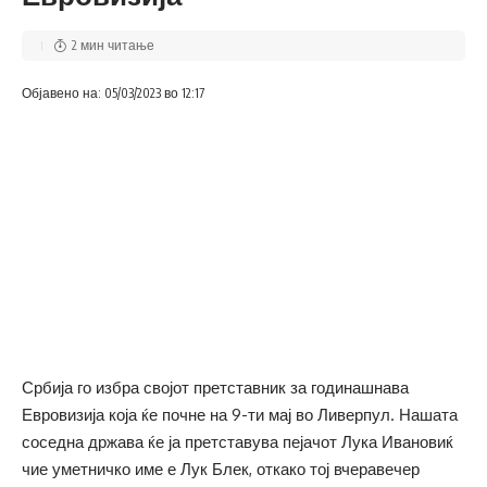
2 мин читање
Објавено на: 05/03/2023 во 12:17
Србија го избра својот претставник за годинашнава
Евровизија која ќе почне на 9-ти мај во Ливерпул. Нашата
соседна држава ќе ја претставува пејачот Лука Ивановиќ
чие уметничко име е Лук Блек, откако тој вчеравечер