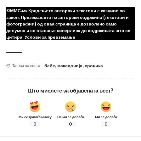
©ММС.мк Крадењето авторски текстови е казниво со
закон. Преземањето на авторски содржини (текстови и
фотографии) од оваа страница е дозволено само
делумно и со ставање хиперлинк до содржината што се
цитира.
Услови за превземање
бебе
,
македонија
,
хроника
Тагови на веста:
Што мислете за објавената вест?
Ми се допаѓа многу
Не ми се допаѓа
Ми се допаѓа
0
0
0