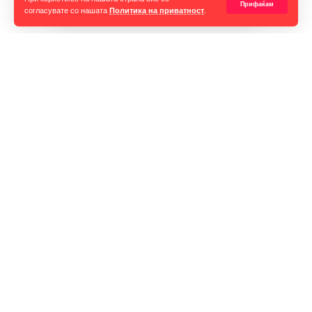
Прифаќам
согласувате со нашата
Политика на приватност
.
Горан Гаврилов
“Ние самите мора да се избориме за слободата на говорот,
таа не е секогаш гарантирана, таа борба мора да продолжи до
крај. Секоја власт тежнее да ја ограничи слободата на говорот
и слободата на мислењето но ние како медиуми мораме да го
оневозможиме тоа”
Импресум
„И понатаму не сум сигурен дали сонувам или сум буден“,
Контакт
изјави тој за утринската програма на РТС.
Маркетинг
Услови за превземање