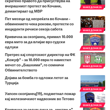
скратено правото да присуствува на
вчерашниот протест во Кочани,
МАКЕДОНИЈА
демантираат од МВР
Пет месеци од несреќата во Кочани –
обвинението чека рокови, протести со
инциденти речиси секоја сабота
МАКЕДОНИЈА
Кривична за скопјанец, примил 10.000
евра мито за да влијае врз судски
одлуки
МАКЕДОНИЈА
Претрес кај спортскиот директор на ФК
„Кожуф“ – за 10.000 евра го наместил
мечот со „Башкими“, го сомничи
МАКЕДОНИЈА
Обвинителството
Дојава за бомба го одложи летот за
Турција
МАКЕДОНИЈА
Уапсен скопјанец(19), подметнал пожар
кај железничкиот надвозник во Тетово
МАКЕДОНИЈА
Кривична за седум лица за „местење”