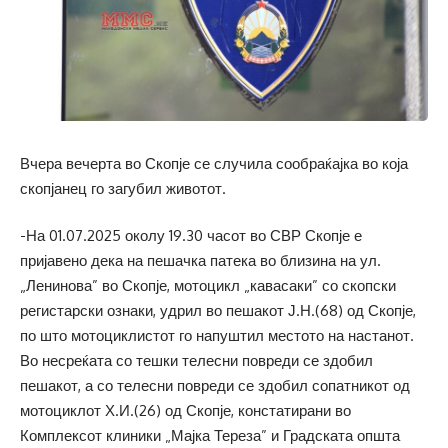
Вчера вечерта во Скопје се случила сообраќајка во која
скопјанец го загубил животот.
-На 01.07.2025 околу 19.30 часот во СВР Скопје е
пријавено дека на пешачка патека во близина на ул.
„Ленинова” во Скопје, мотоцикл „кавасаки” со скопски
регистарски ознаки, удрил во пешакот Ј.Н.(68) од Скопје,
по што мотоциклистот го напуштил местото на настанот.
Во несреќата со тешки телесни повреди се здобил
пешакот, а со телесни повреди се здобил сопатникот од
мотоциклот Х.И.(26) од Скопје, констатирани во
Комплексот клиники „Мајка Тереза” и Градската општа