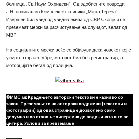
болница „Св.Наум Охридски”. Од здобиените повреди,
Ј.Н. починал во Комплексот клиники „Мајка Тереза”.
Извршен бил увид од увидна екипа од СВР Скопје и се
преземаат мерки за расчистување на случајот, велат од
МВР.
На социјалните мрежи веќе се објавува дека човекот кој е
усмртен фрлал ѓубре, моторот бил без регистрација, а
моторџијата бегал од полиција.
©ММС.мк Крадењето авторски текстови е казниво со
закон. Преземањето на авторски содржини (текстови и
фотографии) од оваа страница е дозволено само
делумно и со ставање хиперлинк до содржината што се
цитира.
Услови за превземање