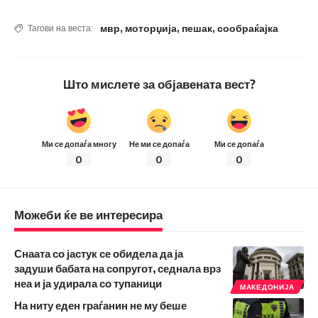
мвр
,
моторџија
,
пешак
,
сообраќајка
Тагови на веста:
Што мислете за објавената вест?
Ми се допаѓа многу
Не ми се допаѓа
Ми се допаѓа
0
0
0
Можеби ќе ве интересира
Снаата со јастук се обидела да ја
задуши бабата на сопругот, седнала врз
неа и ја удирала со тупаници
МАКЕДОНИЈА
На ниту еден граѓанин не му беше