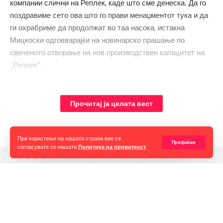
компании слични на Реплек, каде што сме денеска. Да го
поздравиме сето ова што го прави менаџментот тука и да
ги охрабриме да продолжат во таа насока, истакна
Мицкоски одговварајќи на новинарско прашање по
свеченото отворање на нов производствен капацитет на
„Реплек“.
Тој нагласи дека ако се се земе периодот од почетокот на
годината заклучно со мај месец, значи првите пет месеци
Прочитај ја целата вест
споредено со истиот период лани, растот е 3,3 отсто, а кај
преработувачката индустрија 4,5 отсто.
При користење на нашата страна вие се
Прифаќам
согласувате со нашата
Политика на приватност
.
Горан Гаврилов
“Ние самите мора да се избориме за слободата на говорот,
таа не е секогаш гарантирана, таа борба мора да продолжи до
крај. Секоја власт тежнее да ја ограничи слободата на говорот
и слободата на мислењето но ние како медиуми мораме да го