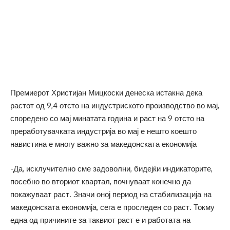
Премиерот Христијан Мицкоски денеска истакна дека
растот од 9,4 отсто на индустриското производство во мај,
споредено со мај минатата година и раст на 9 отсто на
преработувачката индустрија во мај е нешто коешто
навистина е многу важно за македонската економија
-Да, исклучително сме задоволни, бидејќи индикаторите,
посебно во вториот квартал, почнуваат конечно да
покажуваат раст. Значи оној период на стабилизација на
македонската економија, сега е проследен со раст. Токму
една од причините за таквиот раст е и работата на