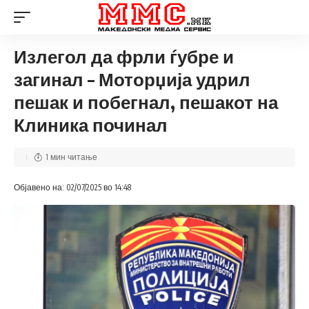
Излегол да фрли ѓубре и
загинал – Моторџија удрил
пешак и побегнал, пешакот на
Клиника починал
1 мин читање
Објавено на: 02/07/2025 во 14:48