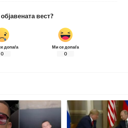
 објавената вест?
се допаѓа
Ми се допаѓа
0
0