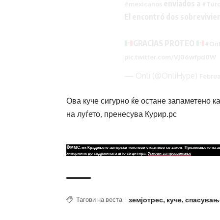
enviados a
#mexicanos
#Tur
El encontró dos sobrevivient
GRACIAS PROTEO
#On
pic.twitter.com/VJ06wfpd0W
— Onli (@OnliHype)
Februa
Ова куче сигурно ќе остане запаметено ка
на луѓето, пренесува Курир.рс
©ММС.мк Крадењето авторски текстови е казниво со закон. Преземањето на а
хиперлинк до содржината што се цитира.
Услови за превземање
земјотрес
,
куче
,
спасувањ
Тагови на веста: