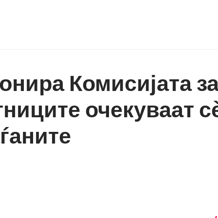
нира Комисијата за
тниците очекуваат с
аѓаните