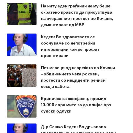
На ниту еден граѓанин не му беше
скратено правото да присуствува
на вчерашниот протест во Кочани,
демантираат од МВР
Кедев: Во здравството се
соочуваме со непотребни
интервенции кои се профит
ориентирани
Пет месеци од несреќата во Кочани
– обвинението чека рокови,
протести со инциденти речиси
секоја сабота
Кривична за скопјанец, примил
10.000 евра мито за да влијае врз
судски одлуки
Д-р Сашко Кедев: Во државава
многу пати ни се случува да не удри