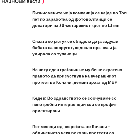
НАЈНОВИ вести
Бизнисмените чија компанија се најде во Топ
пет по заработка од фотоволтаици се
донатори на 20-метарскиот крст во Штип
Снаата со јастук се обидела да ја задуши
бабата на сопругот, седнала врз неа и ја
удирала со тупаници
На ниту еден граѓанин не му беше скратено
правото да присуствува на вчерашниот
протест во Кочани, демантираат од МВР
Кедев: Во здравството се соочуваме со
непотребни интервенции кои се профит
ориентирани
Пет месеци од несреќата во Кочани –
обвинението чека рокови, протести со