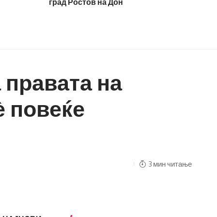
град Ростов на Дон
 правата на
ѐ повеќе
3 мин читање