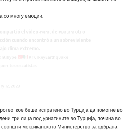
а со многу емоции.
ompartió el video
de
otro
#viral
#Balam
cción cuando encontró a un sobreviviente
ajo clima extremo.
nlihype
#TurkeyEarthquake
perritosrescatistas
ry 12, 2023
Протео, кое беше испратено во Турција да помогне во
дени три лица под урнатините во Турција, почина во
 соопшти мексиканското Министерство за одбрана.