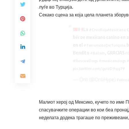
луѓе во Турција.
Секако сцена за која цела планета зборув
La
c
#CruzRojaMexicana
héroe mexicano canino en a
en el
b
#TerremotoDeTurquia
Bendito
, GRACIAS
#Balam
#O
#RescueDogs
#mexicandogs
#
pic.twitter.com/guIzD9qg79
— Onli (@OnliHype)
Februa
Малиот херој од Мексико, кучето по име 
спасувачките операции во кои беа пронај
неделата додека трагаше по преживеани,