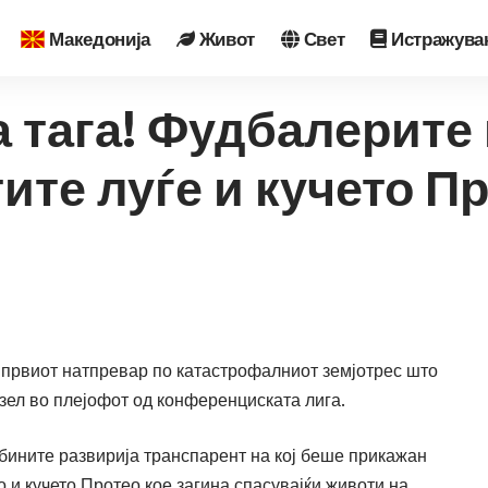
Македонија
Живот
Свет
Истражува
а тага! Фудбалерите
тите луѓе и кучето П
 првиот натпревар по катастрофалниот земјотрес што
азел во плејофот од конференциската лига.
ибините развирија транспарент на кој беше прикажан
ко и кучето Протео кое загина спасувајќи животи на