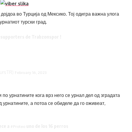
 дојдоа во Турција од Мексико. Тој одигра важна улога
урнатиот турски град.
supporters de Trabzonspor !
ursTR)
February 16, 2023
 по урнатините кога врз него се урнал дел од зградата
д урнатините, а потоа се обиделе да го оживеат,
ece a
uno de los 16 perros
#Proteo