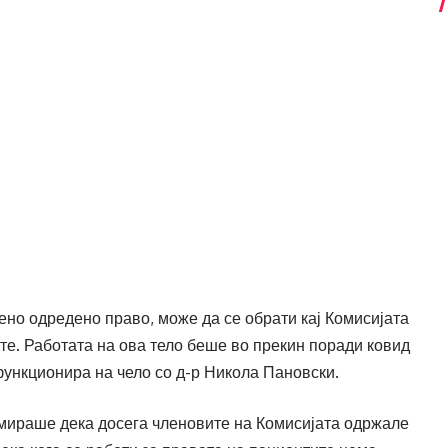
шено одредено право, може да се обрати кај Комисијата
те. Работата на ова тело беше во прекин поради ковид
функционира на чело со д-р Никола Пановски.
мираше дека досега членовите на Комисијата одржале