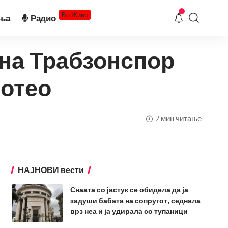
Во Живо
ња
Радио
 на Трабзонспор
ротео
2 мин читање
НАЈНОВИ вести
Снаата со јастук се обидела да ја
задуши бабата на сопругот, седнала
врз неа и ја удирала со тупаници