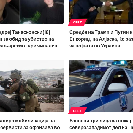
СВЕТ
ндреј Танасковски(18)
Средба на Трамп и Путин в
 за обид за убиство на
Енкориџ, на Алјаска, ќе ра
шкаљарскиот криминален
за војната во Украина
СВЕТ
анира мобилизација на
Уапсени три лица за пожар
езервисти за офанзива во
северозападниот дел на 