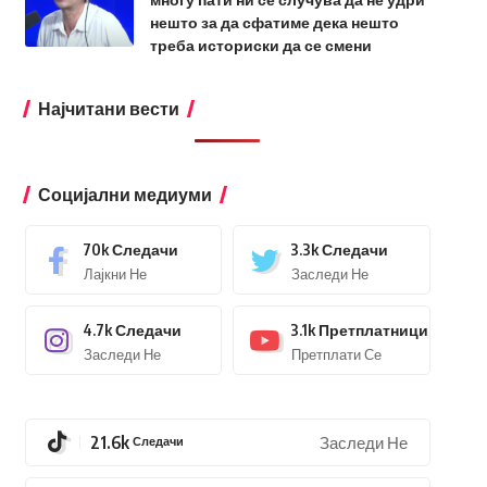
нешто за да сфатиме дека нешто
треба историски да се смени
Најчитани вести
Социјални медиуми
70k
Следачи
3.3k
Следачи
Лајкни Не
Заследи Не
4.7k
Следачи
3.1k
Претплатници
Заследи Не
Претплати Се
21.6k
Следачи
Заследи Не