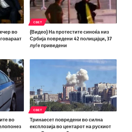
СВЕТ
ечер во
(Видео) На протестите синоќа низ
зговараат
Србија повредени 42 полицајци, 37
луѓе приведени
СВЕТ
ите во
Тринаесет повредени во силна
Пелопонез
експлозија во центарот на рускиот