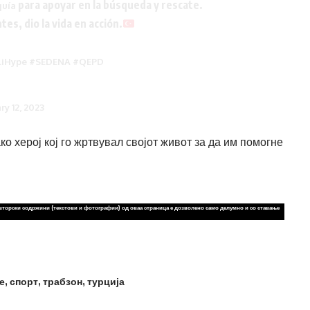
para apoyar en la búsqueda y rescate.
quía
es, dio la vida en acción.
liHype
#SEDENA
#QEPD
ry 12, 2023
ко херој кој го жртвувал својот живот за да им помогне
вторски содржини (текстови и фотографии) од оваа страница е дозволено само делумно и со ставање
е
,
спорт
,
трабзон
,
турција