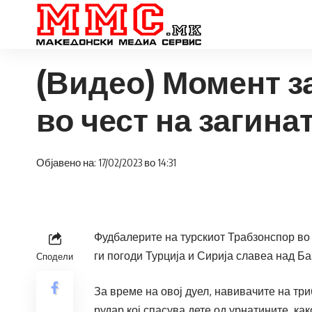
(Видео) Момент з
во чест на загина
Објавено на: 17/02/2023 во 14:31
Фудбалерите на турскиот Трабзонспор во
ги погоди Турција и Сирија славеа над Б
Сподели
За време на овој дуел, навивачите на тр
рудар кој спасува дете од урнатините, ка