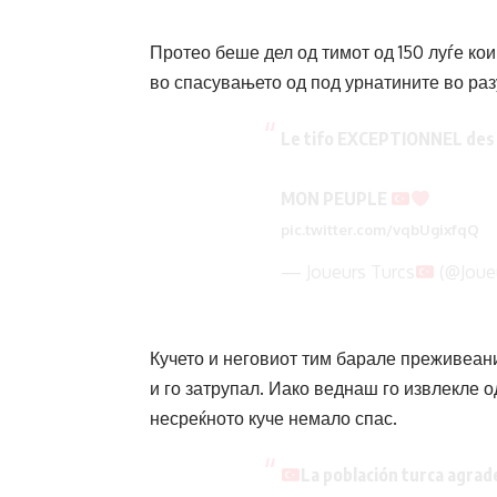
Протео беше дел од тимот од 150 луѓе кои
во спасувањето од под урнатините во раз
Le tifo EXCEPTIONNEL des 
MON PEUPLE
pic.twitter.com/vqbUgixfqQ
— Joueurs Turcs
(@Joue
Кучето и неговиот тим барале преживеани
и го затрупал. Иако веднаш го извлекле о
несреќното куче немало спас.
La población turca agrad