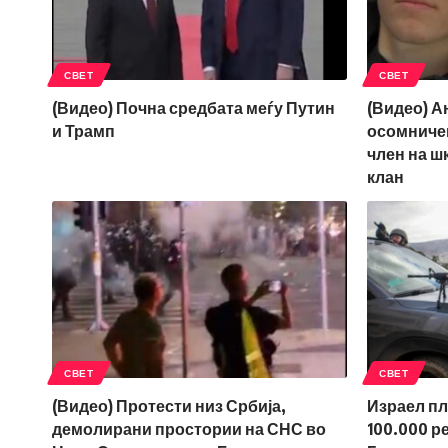
СВЕТ
СВЕТ
(Видео) Почна средбата меѓу Путин
(Видео) А
и Трамп
осомничен
член на 
клан
СВЕТ
СВЕТ
(Видео) Протести низ Србија,
Израел пл
демолирани простории на СНС во
100.000 р