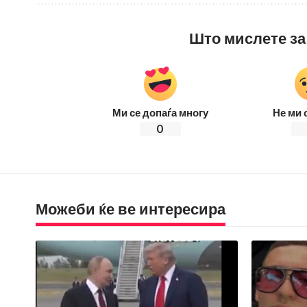
Што мислете за
Ми се допаѓа многу
Не ми 
0
Можеби ќе ве интересира