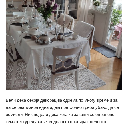
Вели дека секоја декорација одзема по многу време и за
да се реализира една идеја претходно треба убаво да се
осмисли. Ни сподели дека кога ќе заврши со одредено
тематско уредување, веднаш го планира следното.