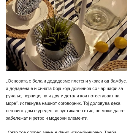
„Основата е бела и додадовме плетени украси од бамбус,
а додадена е и сината боја која доминира со чаршафи за
ручање, перници, па и други детали кои потсетуваат на
море“, истакнува нашиот соговорник. Тој доловува дека
неговиот дом е уреден во рустикален стил, но може да се
забележат и ретро и модерни елементи.
„Сето тоа според мене, е фино искомбинирано. Треба