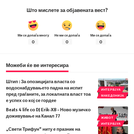
Што мислете за објавената вест?
Ми се допаѓа многу
Не ми се допаѓа
Ми се допаѓа
0
0
0
Можеби ќе ве интересира
Штип : За опозицијата власта со
водоснабдувањето падна на испит
ИНТЕРВЈУА
пред граѓаните, за локалната власт тоа
МАКЕДОНИЈА
е успех со кој се гордее
Beats 4 life со DJ Erik-X8 – Ново музичко
доживување на Канал 77
ЖИВОТ
ИНТЕРВЈУА
„Свети Трифун“ ниту е празник на