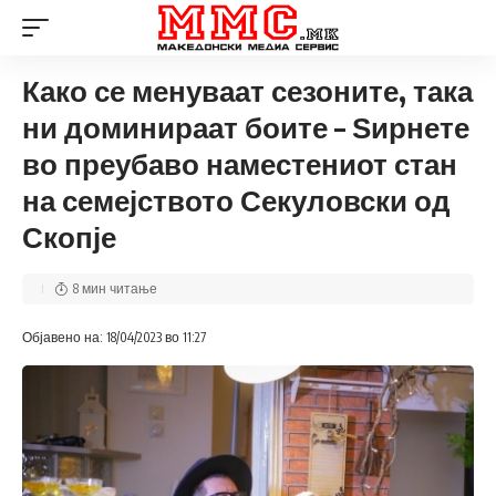
Како се менуваат сезоните, така
ни доминираат боите – Ѕирнете
во преубаво наместениот стан
на семејството Секуловски од
Скопје
8 мин читање
Објавено на: 18/04/2023 во 11:27