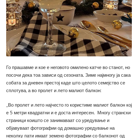
Го прашавме и кое е неговото омилено катче во станот, но
посочи дека тоа зависи од сезоната. Зиме најмногу ја сака
собата за дневен престој каде што целото семејство се
сплотува, а во пролет и лето малиот балкон:
„Во пролет и лето најчесто го користиме малиот балкон кој
е 5 метри квадратни и е доста интересен. Многу странски
страници коишто се занимаваат со уредување и
објавуваат фотографии од домашно уредување на
неколку пати имаат земено фотографии со балконот од