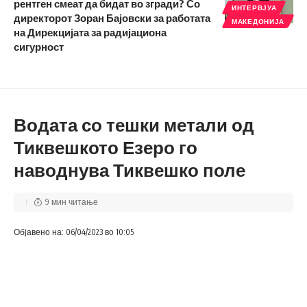
рентген смеат да бидат во згради? Со
ИНТЕРВЈУА
директорот Зоран Бајовски за работата
МАКЕДОНИЈА
на Дирекцијата за радијациона
сигурност
Водата со тешки метали од
Тиквешкото Езеро го
наводнува Тиквешко поле
9 мин читање
Објавено на: 06/04/2023 во 10:05