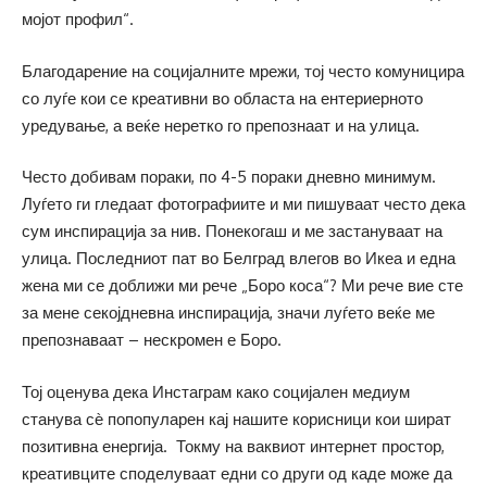
мојот профил“.
Благодарение на социјалните мрежи, тој често комуницира
со луѓе кои се креативни во областа на ентериерното
уредување, а веќе неретко го препознаат и на улица.
Често добивам пораки, по 4-5 пораки дневно минимум.
Луѓето ги гледаат фотографиите и ми пишуваат често дека
сум инспирација за нив. Понекогаш и ме застануваат на
улица. Последниот пат во Белград влегов во Икеа и една
жена ми се доближи ми рече „Боро коса“? Ми рече вие сте
за мене секојдневна инспирација, значи луѓето веќе ме
препознаваат – нескромен е Боро.
Тој оценува дека Инстаграм како социјален медиум
станува сѐ попопуларен кај нашите корисници кои шират
позитивна енергија. Токму на ваквиот интернет простор,
креативците споделуваат едни со други од каде може да