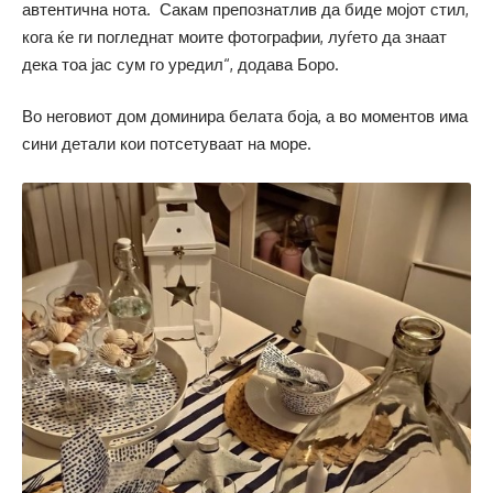
автентична нота. Сакам препознатлив да биде мојот стил,
кога ќе ги погледнат моите фотографии, луѓето да знаат
дека тоа јас сум го уредил“, додава Боро.
Во неговиот дом доминира белата боја, а во моментов има
сини детали кои потсетуваат на море.