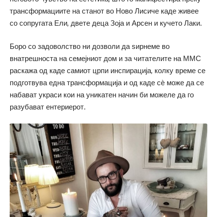
трансформациите на станот во Ново Лисиче каде живее
со сопругата Ели, двете деца Зоја и Арсен и кучето Лаки.
Боро со задоволство ни дозволи да ѕирнеме во
внатрешноста на семејниот дом и за читателите на ММС
раскажа од каде самиот црпи инспирација, колку време се
подготвува една трансформација и од каде сѐ може да се
набават украси кои на уникатен начин би можеле да го
разубават ентериерот.