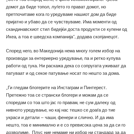
домот да биде топол, луѓето го прават домот, но
претпочитаме кога го уредуваме нашиот дом да биде
пријатно и убаво да се чувствуваме. Има моменти од
скандинавскиот стил бидејќи доста продукти се купени од
Икеа, а тоа е шведска компанија“, додава скопјанецот.
Според него, во Македонија нема многу голем избор на
производи за ентериерно уредување, па и ретко купува
работи од тука. Ни раскажа дека со сопругата уживаат да
патуваат и од секое патување носат по нешто за дома.
„Ги гледам блогерите на Инстаграм и Пинтерест.
Претежно тоа се странски блогери и можам да се
споредам со тоа што јас го правам, не сум далеку од
нивното уредување, но кај нас тешко се доаѓа до тие
украси и детали – чаши, фенери и слично. И да има
нешто, тоа е минимално и е со превисока цена за да си го
дозволиме. Плус ние немаме ни избор ни стандард за да