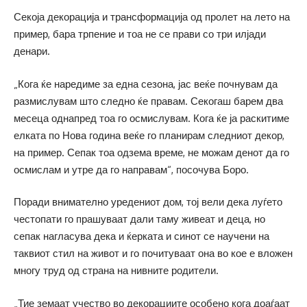
Секоја декорација и трансформација од пролет на лето на
пример, бара трпение и тоа не се прави со три илјади
денари.
„Кога ќе наредиме за една сезона, јас веќе почнувам да
размислувам што следно ќе правам. Секогаш барем два
месеца однапред тоа го осмислувам. Кога ќе ја раскитиме
елката по Нова година веќе го планирам следниот декор,
на пример. Сепак тоа одзема време, не можам денот да го
осмислам и утре да го направам“, посочува Боро.
Поради внимателно уредениот дом, тој вели дека луѓето
честопати го прашуваат дали таму живеат и деца, но
сепак нагласува дека и ќерката и синот се научени на
таквиот стил на живот и го почитуваат она во кое е вложен
многу труд од страна на нивните родители.
„Тие земаат учество во декорациите особено кога доаѓаат