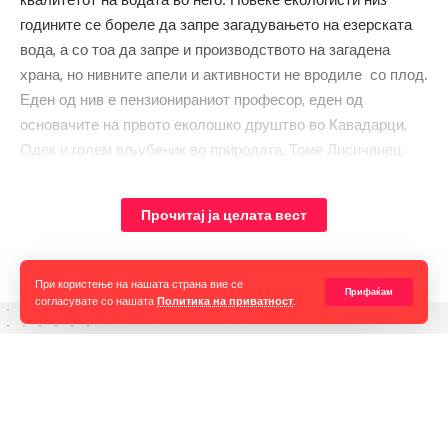
годините се бореле да запре загадувањето на езерската
вода, а со тоа да запре и производството на загадена
храна, но нивните апели и активности не вродиле со плод.
Еден од нив е пензионираниот професор, еден од
основачите на првото еколошко друштво во Кавадарци,
Одек и голем вљубеник во природата, Томе Лисичанец.
Тој е дециден дека загадувањето на водите од Тиквешкото
Езеро е во континуитет.
Прочитај ја целата вест
При користење на нашата страна вие се
Прифаќам
согласувате со нашата
Политика на приватност
.
Горан Гаврилов
“Ние самите мора да се избориме за слободата на говорот,
таа не е секогаш гарантирана, таа борба мора да продолжи до
крај. Секоја власт тежнее да ја ограничи слободата на говорот
и слободата на мислењето но ние како медиуми мораме да го