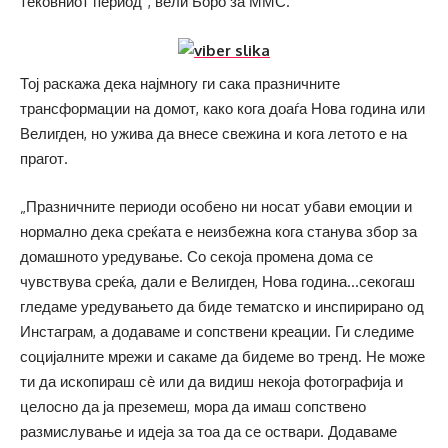
тековниот период“, вели Боро за ММС.
Тој раскажа дека најмногу ги сака празничните
трансформации на домот, како кога доаѓа Нова година или
Велигден, но ужива да внесе свежина и кога летото е на
прагот.
„Празничните периоди особено ни носат убави емоции и
нормално дека среќата е неизбежна кога станува збор за
домашното уредување. Со секоја промена дома се
чувствува среќа, дали е Велигден, Нова година…секогаш
гледаме уредувањето да биде тематско и инспирирано од
Инстаграм, а додаваме и сопствени креации. Ги следиме
социјалните мрежи и сакаме да бидеме во тренд. Не може
ти да ископираш сѐ или да видиш некоја фотографија и
целосно да ја преземеш, мора да имаш сопствено
размислување и идеја за тоа да се оствари. Додаваме