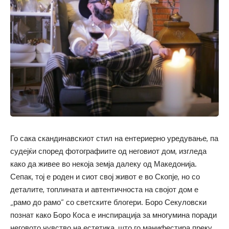
Го сака скандинавскиот стил на ентериерно уредување, па
судејќи според фотографиите од неговиот дом, изгледа
како да живее во некоја земја далеку од Македонија.
Сепак, тој е роден и сиот свој живот е во Скопје, но со
деталите, топлината и автентичноста на својот дом е
„рамо до рамо“ со светските блогери. Боро Секуловски
познат како Боро Коса е инспирација за многумина поради
неговото чувство на естетика, што го манифестира преку