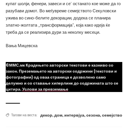
купат шолји, фенери, завеси и се’ останато кое може да го
разубави домот. Во меѓувреме семејството Секуловски
ужива во сино-белите декорации, додека се планира
златно-жолтата „трансформација“, која како идеја ќе
треба да се реализира дури за неколку месеци.
Вања Мицевска
©ММС.мк Крадењето авторски текстови е казниво со
закон. Преземањето на авторски содржини (текстови и
фотографии) од оваа страница е дозволено само
делумно и со ставање хиперлинк до содржината што се
цитира.
Услови за превземање
декор
,
дом
,
интервјуа
,
сезона
,
семејство
Тагови на веста: