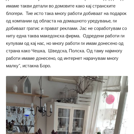
имаме такви детали во домовите како кај странските
блогери. Тие исто така многу работи добиваат на подарок
од компании од областа на домашното уредување, ги
добиваат гратис и прават реклами. Јас не соработувам со
ниту една таква македонска фирма. Одредени работи ги
купувам од кај нас, но многу работи ги имам донесено од
страна како Чешка, Шведска, Полска. Од таму најмногу
работи имаме донесено, од интернет нарачувам многу
малку“, истакна Боро.