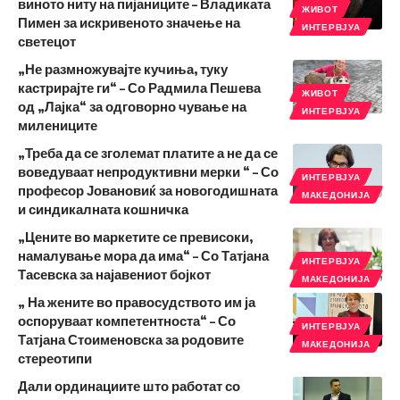
виното ниту на пијаниците – Владиката
ЖИВОТ
Пимен за искривеното значење на
ИНТЕРВЈУА
светецот
„Не размножувајте кучиња, туку
кастрирајте ги“ – Со Радмила Пешева
ЖИВОТ
од „Лајка“ за одговорно чување на
ИНТЕРВЈУА
милениците
„Треба да се зголемат платите а не да се
воведуваат непродуктивни мерки “ – Со
ИНТЕРВЈУА
професор Јовановиќ за новогодишната
МАКЕДОНИЈА
и синдикалната кошничка
„Цените во маркетите се превисоки,
намалување мора да има“ – Со Татјана
ИНТЕРВЈУА
Тасевска за најавениот бојкот
МАКЕДОНИЈА
„ На жените во правосудството им ја
оспоруваат компетентноста“ – Со
ИНТЕРВЈУА
Татјана Стоименовска за родовите
МАКЕДОНИЈА
стереотипи
Дали ординациите што работат со