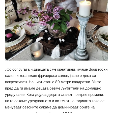
„Со сопругата и двајцата сме креативни, имаме фризерски
салон и кога имаш фризерски салон, јасно е дека си
покреативен. Нашиот стан е 80 метри квадратни. Уште
пред да ги имаме децата бевме љубители на домашно
уредување. Кога дојдоа децата станот претрпе промени,
но го сакаме уредувањето и во текот на годината како се
менуваат сезоните сакаме да доминираат боите на