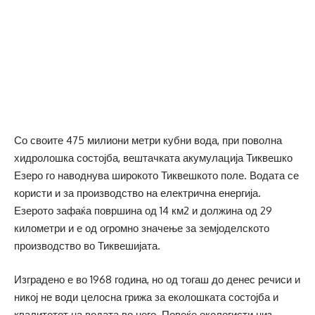
Со своите 475 милиони метри кубни вода, при поволна
хидролошка состојба, вештачката акумулација Тиквешко
Езеро го наводнува широкото Тиквешкото поле. Водата се
користи и за производство на електрична енергија.
Езерото зафаќа површина од 14 км2 и должина од 29
километри и е од огромно значење за земјоделското
производство во Тиквешијата.
Изградено е во 1968 година, но од тогаш до денес речиси и
никој не води целосна грижа за еколошката состојба и
квалитетот на водата во него. Повеќе екологисти низ