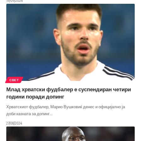
19/09/2024
СВЕТ
Млад хрватски фудбалер е суспендиран четири
години поради допинг
Хрватскиот фудбалер, Марио Вушковиќ денес и официјално ја
доби казната за допинг
…
27/08/2024