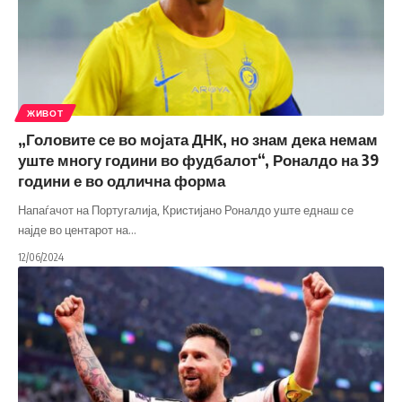
ЖИВОТ
„Головите се во мојата ДНК, но знам дека немам
уште многу години во фудбалот“, Роналдо на 39
години е во одлична форма
Напаѓачот на Португалија, Кристијано Роналдо уште еднаш се
најде во центарот на
…
12/06/2024