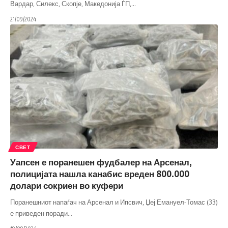
Вардар, Силекс, Скопје, Македонија ЃП,
…
21/09/2024
СВЕТ
Уапсен е поранешен фудбалер на Арсенал,
полицијата нашла канабис вреден 800.000
долари сокриен во куфери
Поранешниот напаѓач на Арсенал и Ипсвич, Џеј Емануел-Томас (33)
е приведен поради
…