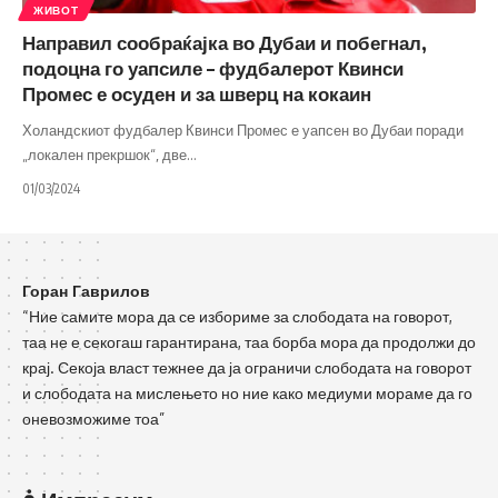
ЖИВОТ
Направил сообраќајка во Дубаи и побегнал,
подоцна го уапсиле – фудбалерот Квинси
Промес е осуден и за шверц на кокаин
Холандскиот фудбалер Квинси Промес е уапсен во Дубаи поради
„локален прекршок“, две
…
01/03/2024
Горан Гаврилов
“Ние самите мора да се избориме за слободата на говорот,
таа не е секогаш гарантирана, таа борба мора да продолжи до
крај. Секоја власт тежнее да ја ограничи слободата на говорот
и слободата на мислењето но ние како медиуми мораме да го
оневозможиме тоа”