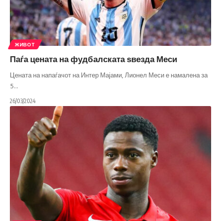
ЖИВОТ
Паѓа цената на фудбалската ѕвезда Меси
Цената на напаѓачот на Интер Мајами, Лионел Меси е намалена за
5
…
26/03/2024