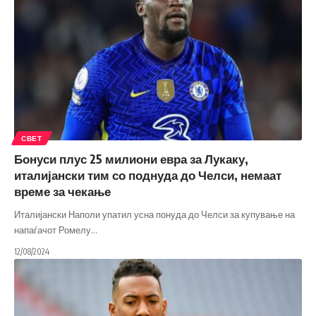
СВЕТ
Бонуси плус 25 милиони евра за Лукаку,
италијански тим со поднуда до Челси, немаат
време за чекање
Италијански Наполи упатил усна понуда до Челси за купување на
напаѓачот Ромелу
…
12/08/2024