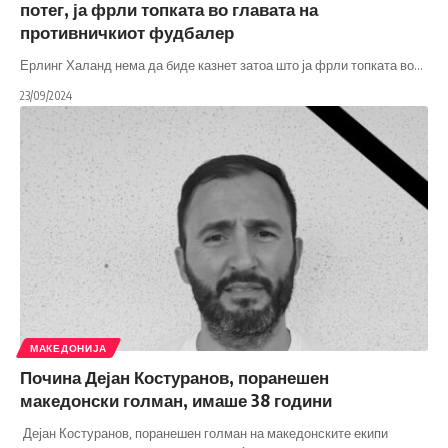
потег, ја фрли топката во главата на
противничкиот фудбалер
Ерлинг Халанд нема да биде казнет затоа што ја фрли топката во
…
23/09/2024
МАКЕДОНИЈА
Почина Дејан Костуранов, поранешен
македонски голман, имаше 38 години
Дејан Костуранов, поранешен голман на македонските екипи