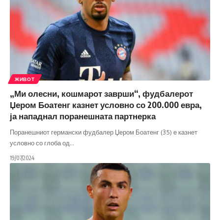
ЖИВОТ
„Ми олесни, кошмарот заврши“, фудбалерот
Џером Боатенг казнет условно со 200.000 евра,
ја нападнал поранешната партнерка
Поранешниот германски фудбалер Џером Боатенг (35) е казнет
условно со глоба од
…
19/07/2024