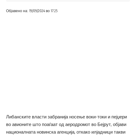
Објавено на: 19/09/2024 во 17:25
Либанските власти забранија носење воки-токи и пејџери
во авионите што поаѓаат од аеродромот во Бејрут, објави
националната новинска агенција, откако илјадници такви