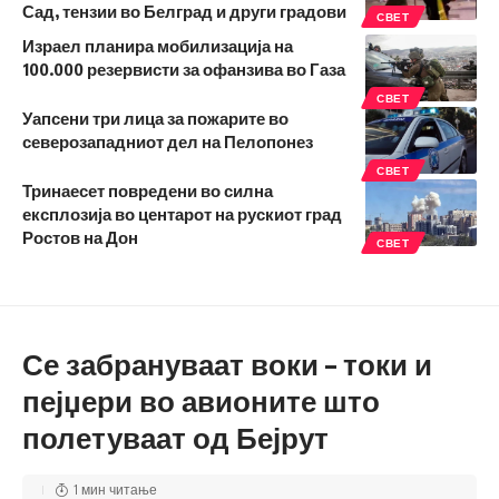
Сад, тензии во Белград и други градови
СВЕТ
Израел планира мобилизација на
100.000 резервисти за офанзива во Газа
СВЕТ
Уапсени три лица за пожарите во
северозападниот дел на Пелопонез
СВЕТ
Тринаесет повредени во силна
експлозија во центарот на рускиот град
Ростов на Дон
СВЕТ
Се забрануваат воки – токи и
пејџери во авионите што
полетуваат од Бејрут
1 мин читање