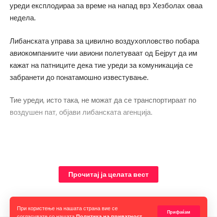
уреди експлодираа за време на напад врз Хезболах оваа
недела.
Либанската управа за цивилно воздухопловство побара
авиокомпаниите чии авиони полетуваат од Бејрут да им
кажат на патниците дека тие уреди за комуникација се
забранети до понатамошно известување.
Тие уреди, исто така, не можат да се транспортираат по
воздушен пат, објави либанската агенција.
Прочитај ја целата вест
При користење на нашата страна вие се
Прифаќам
согласувате со нашата
Политика на приватност
.