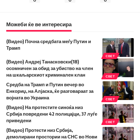
Можеби ќе ве интересира
(Видео) Почна средбата меѓу Путин и
Трамп
СВЕТ
(Видео) Андреј Танасковски(18)
осомничен за обид за убиство на член
на шкаљарскиот криминален клан
СВЕТ
Средба на Трамп и Путин вечер во
Енкориџ, на Алјаска, ќе разговараат за
војната во Украина
СВЕТ
(Видео) На протестите синоќа низ
Србија повредени 42 полицајци, 37 луѓе
приведени
СВЕТ
(Видео) Протести низ Србија,
демолирани простории на СНС во Нови