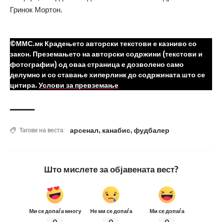
Гринок Мортон.
©ММС.мк Крадењето авторски текстови е казниво со
закон. Преземањето на авторски содржини (текстови и
фотографии) од оваа страница е дозволено само
делумно и со ставање хиперлинк до содржината што се
цитира.
Услови за превземање
арсенал
,
канабис
,
фудбалер
Тагови на веста:
Што мислете за објавената вест?
Ми се допаѓа многу
Не ми се допаѓа
Ми се допаѓа
0
0
0