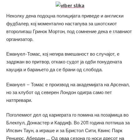
Неколку дена подоцна полицијата приведе и англиски
фудбалер, кој моментално настапува за шкотскиот
второлигаш Гринок Мортон, под сомнение дека е главниот
организатор.
Емануел-Томас, кој негира вмешаност во случајот, е
задржан во притвор, откако судот ја одби понудената
кауција и барањето да се брани од слобода.
Емануел – Томас е производ на академијата на Арсенал,
но за клубот од северен Лондон одигра само пет
натпревари.
Поголемиот дел од кариерата го помина на позајмица во
Блекпул, Донкастер и Кардиф. Во 2011 година потпиша за
Ипсвич Таун, а играше и за Бристол Сити, Квинс Парк
Ренџерс, Абердин … Од оваа сезона го носи дресот на