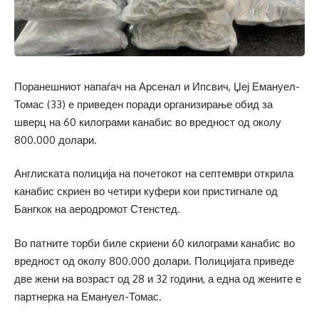
Поранешниот напаѓач на Арсенал и Ипсвич, Џеј Емануел-
Томас (33) е приведен поради организирање обид за
шверц на 60 килограми канабис во вредност од околу
800.000 долари.
Англиската полиција на почетокот на септември открила
канабис скриен во четири куфери кои пристигнале од
Бангкок на аеродромот Стенстед.
Во патните торби биле скриени 60 килограми канабис во
вредност од околу 800.000 долари. Полицијата приведе
две жени на возраст од 28 и 32 години, а една од жените е
партнерка на Емануел-Томас.