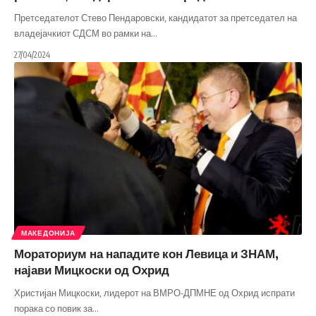
Претседателот Стево Пендаровски, кандидатот за претседател на
владејачкиот СДСМ во рамки на
…
27/04/2024
МАКЕДОНИЈА
Мораториум на нападите кон Левица и ЗНАМ,
најави Мицкоски од Охрид
Христијан Мицкоски, лидерот на ВМРО-ДПМНЕ од Охрид испрати
порака со повик за
…