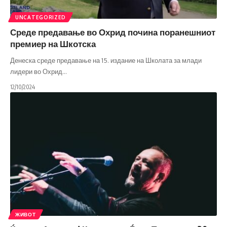
UNCATEGORIZED
Среде предавање во Охрид почина поранешниот
премиер на Шкотска
Денеска среде предавање на 15. издание на Школата за млади
лидери во Охрид
…
12/10/2024
ЖИВОТ