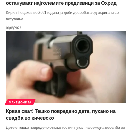
остануваат најголемите предизвици за Охрид
Кирил Пецаков во 2021 година ја доби довербата од охриѓани со
ветување
…
01/08/2025
МАКЕДОНИЈА
Крвав сват! Тешко повредено дете, пукано на
свадба во кичевско
Дете е тешко повредено откако гостин пукал на семејна веселба во