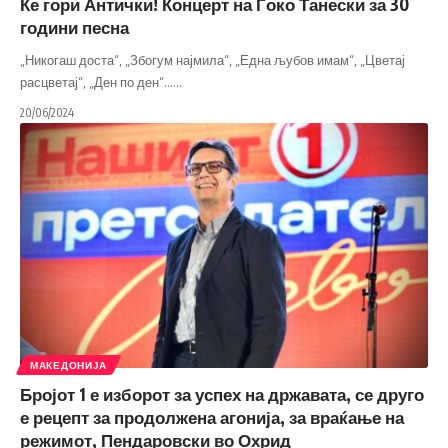
Ќе гори Антички! Концерт на Ѓоко Танески за 30
години песна
„Никогаш доста“, „Збогум најмила“, „Една љубов имам“, „Цветај
расцветај“, „Ден по ден“...
…
20/06/2024
МАКЕДОНИЈА
Бројот 1 е изборот за успех на државата, се друго
е рецепт за продолжена агонија, за враќање на
режимот, Пендаровски во Охрид