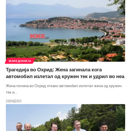
МАКЕДОНИЈА
Трагедија во Охрид: Жена загинала кога
автомобил излетал од кружен тек и удрил во неа
Жена почина во Охрид откако автомобил излетал жена од кружен
тек и
…
20/06/2025