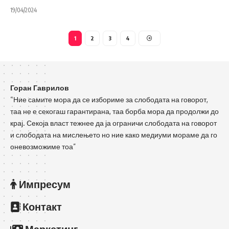
19/04/2024
1
2
3
4
Горан Гаврилов
“Ние самите мора да се избориме за слободата на говорот,
таа не е секогаш гарантирана, таа борба мора да продолжи до
крај. Секоја власт тежнее да ја ограничи слободата на говорот
и слободата на мислењето но ние како медиуми мораме да го
оневозможиме тоа”
Импресум
Контакт
Маркетинг