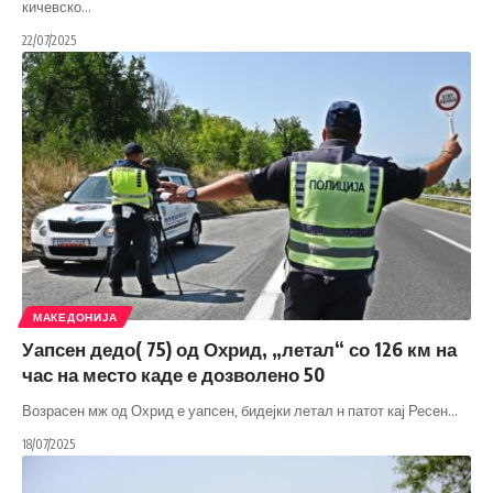
кичевско
…
22/07/2025
МАКЕДОНИЈА
Уапсен дедо( 75) од Охрид, „летал“ со 126 км на
час на место каде е дозволено 50
Возрасен мж од Охрид е уапсен, бидејки летал н патот кај Ресен
…
18/07/2025