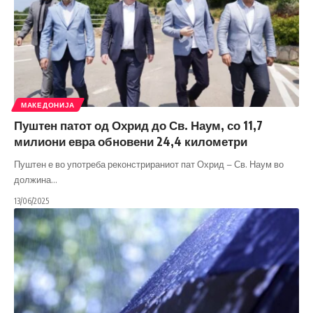
МАКЕДОНИЈА
Пуштен патот од Охрид до Св. Наум, со 11,7
милиони евра обновени 24,4 километри
Пуштен е во употреба реконстрираниот пат Охрид – Св. Наум во
должина
…
13/06/2025