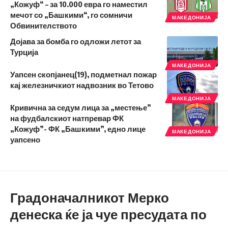
„Кожуф“ – за 10.000 евра го наместил
мечот со „Башкими“, го сомничи
МАКЕДОНИЈА
Обвинителството
Дојава за бомба го одложи летот за
Турција
МАКЕДОНИЈА
Уапсен скопјанец(19), подметнал пожар
кај железничкиот надвозник во Тетово
МАКЕДОНИЈА
Кривична за седум лица за „местење”
на фудбалскиот натпревар ФК
„Кожуф”- ФК „Башкими”, едно лице
МАКЕДОНИЈА
уапсено
Градоначалникот Мерко
денеска ќе ја чуе пресудата по