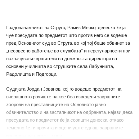
Градоначалникот на Струга, Рамиз Мерко, денеска ќе ја
чуе пресудата по предметот што против него се водеше
пред Основниот суд во Струга, во кој тој беше обвинет за
„несовесно работење во службата“ и нерегуларности при
назначување вршители на должноста директори на
основни училишта во струшките села Лабуништа,
Радолишта и Подгорци.
Судијата Јордан Јованов, кој го водеше предметот на
вчерашното рочиште на кое беа изведени завршните
зборови на преставниците на Основното јавно
обвинителство и на застапникот на одбраната, најави дека
пресудата по предметот ќе ја соопшти денеска, откако
темелно ќе ги прочита и оцени уште еднаш завршните
излагања на двете страни.