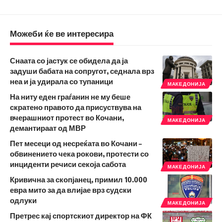
Можеби ќе ве интересира
Снаата со јастук се обидела да ја
задуши бабата на сопругот, седнала врз
неа и ја удирала со тупаници
МАКЕДОНИЈА
На ниту еден граѓанин не му беше
скратено правото да присуствува на
вчерашниот протест во Кочани,
МАКЕДОНИЈА
демантираат од МВР
Пет месеци од несреќата во Кочани –
обвинението чека рокови, протести со
инциденти речиси секоја сабота
МАКЕДОНИЈА
Кривична за скопјанец, примил 10.000
евра мито за да влијае врз судски
одлуки
МАКЕДОНИЈА
Претрес кај спортскиот директор на ФК