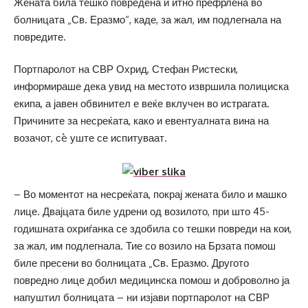
Жената била тешко повредена и итно префрлена во
болницата „Св. Еразмо“, каде, за жал, им подлегнала на
повредите.
Портпаролот на СВР Охрид, Стефан Ристески,
информираше дека увид на местото извршила полициска
екипа, а јавен обвинител е веќе вклучен во истрагата.
Причините за несреќата, како и евентуалната вина на
возачот, сè уште се испитуваат.
– Во моментот на несреќата, покрај жената било и машко
лице. Двајцата биле удрени од возилото, при што 45-
годишната охриѓанка се здобила со тешки повреди на кои,
за жал, им подлегнала. Тие со возило на Брзата помош
биле пресени во болницата „Св. Еразмо. Другото
повредно лице добил медицинска помош и доброволно ја
напуштил болницата – ни изјави портпаролот на СВР