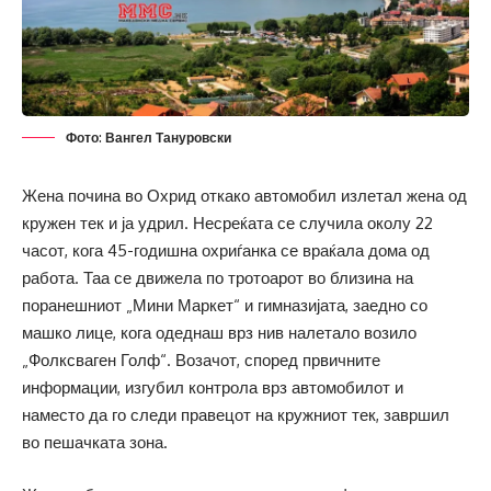
Фото: Вангел Тануровски
Жена почина во Охрид откако автомобил излетал жена од
кружен тек и ја удрил. Несреќата се случила околу 22
часот, кога 45-годишна охриѓанка се враќала дома од
работа. Таа се движела по тротоарот во близина на
поранешниот „Мини Маркет“ и гимназијата, заедно со
машко лице, кога одеднаш врз нив налетало возило
„Фолксваген Голф“. Возачот, според првичните
информации, изгубил контрола врз автомобилот и
наместо да го следи правецот на кружниот тек, завршил
во пешачката зона.