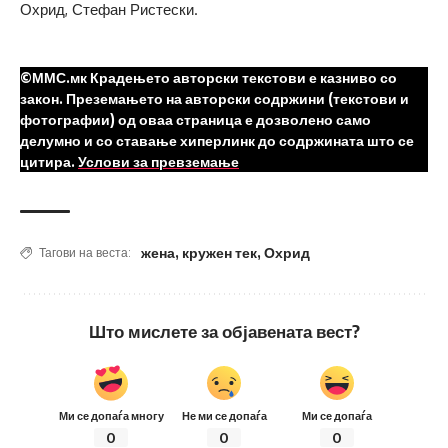
Охрид, Стефан Ристески.
©ММС.мк Крадењето авторски текстови е казниво со
закон. Преземањето на авторски содржини (текстови и
фотографии) од оваа страница е дозволено само
делумно и со ставање хиперлинк до содржината што се
цитира.
Услови за превземање
жена
,
кружен тек
,
Охрид
Тагови на веста:
Што мислете за објавената вест?
Ми се допаѓа многу
Не ми се допаѓа
Ми се допаѓа
0
0
0