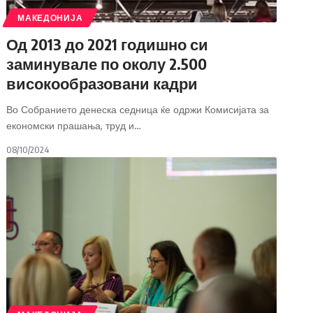
МАКЕДОНИЈА
Од 2013 до 2021 годишно си
заминувале по околу 2.500
високообразовани кадри
Во Собранието денеска седница ќе одржи Комисијата за
економски прашања, труд и
…
08/10/2024