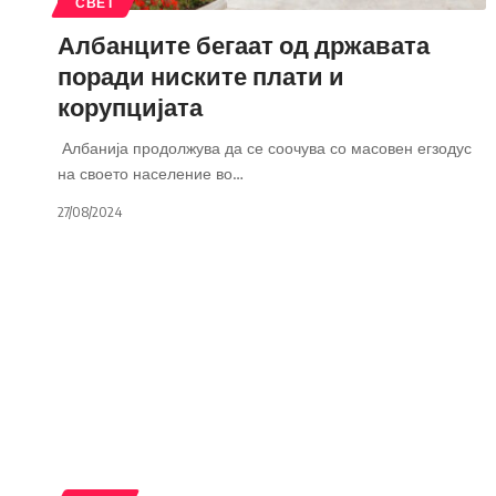
СВЕТ
Албанците бегаат од државата
поради ниските плати и
корупцијата
Албанија продолжува да се соочува со масовен егзодус
на своето население во
…
27/08/2024