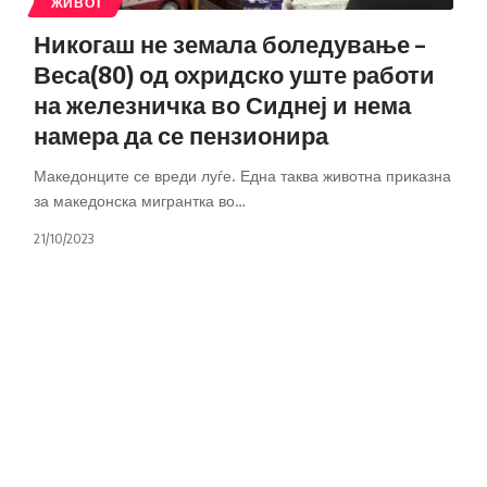
ЖИВОТ
Никогаш не земала боледување –
Веса(80) од охридско уште работи
на железничка во Сиднеј и нема
намера да се пензионира
Македонците се вреди луѓе. Една таква животна приказна
за македонска мигрантка во
…
21/10/2023