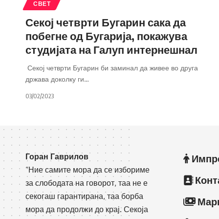
СВЕТ
Секој четврти Бугарин сака да
побегне од Бугарија, покажува
студијата на Галуп интернешнал
Секој четврти Бугарин би заминал да живее во друга
држава доколку ги
…
03/02/2023
Горан Гаврилов
Импр
“Ние самите мора да се избориме
Конт
за слободата на говорот, таа не е
секогаш гарантирана, таа борба
Мар
мора да продолжи до крај. Секоја