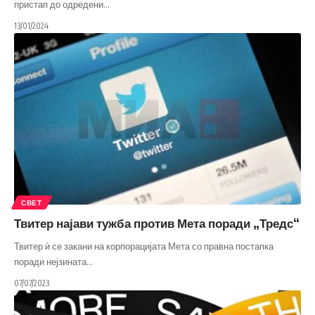
пристап до одредени
…
13/01/2024
СВЕТ
Твитер најави тужба против Мета поради „Тредс“
Твитер ѝ се закани на корпорацијата Мета со правна постапка
поради нејзината
…
07/07/2023