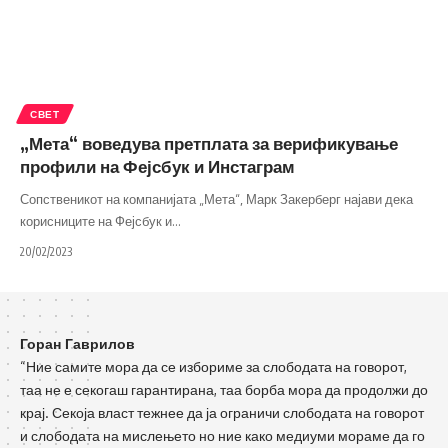
СВЕТ
„Мета“ воведува претплата за верификување
профили на Фејсбук и Инстаграм
Сопственикот на компанијата „Мета“, Марк Закерберг најави дека
корисниците на Фејсбук и
…
20/02/2023
Горан Гаврилов
“Ние самите мора да се избориме за слободата на говорот,
таа не е секогаш гарантирана, таа борба мора да продолжи до
крај. Секоја власт тежнее да ја ограничи слободата на говорот
и слободата на мислењето но ние како медиуми мораме да го