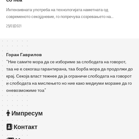
Интензивната употреба на технологијата наметната од
современото секојдневие, го попречува созревањето на
…
25/03/2021
Горан Гаврилов
“Ние самите мора да се избориме за слободата на говорот,
таа не е секогаш гарантирана, таа борба мора да продолжи до
крај. Секоја власт тежнее да ја ограничи слободата на говорот
и слободата на мислењето но ние како медиуми мораме да го
оневозможиме тоа”
Импресум
Контакт