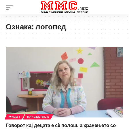
Ознака:
логопед
ЖИВОТ
МАКЕДОНИЈА
Говорот кај децата е сѐ полош, а хранењето со