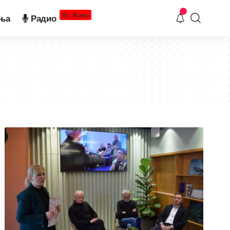
Во Живо
ња
Радио