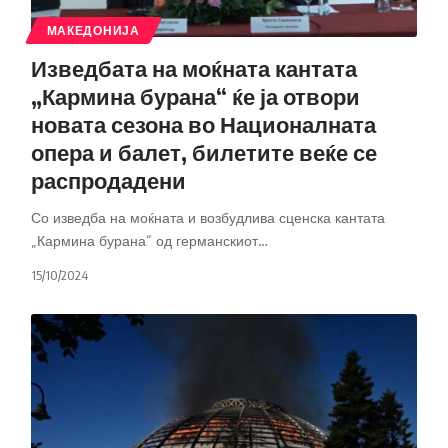
МАКЕДОНИЈА
Изведбата на моќната кантата
„Кармина бурана“ ќе ја отвори
новата сезона во Националната
опера и балет, билетите веќе се
распродадени
Со изведба на моќната и возбудлива сценска кантата
„Кармина бурана“ од германскиот
…
15/10/2024