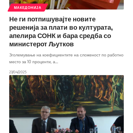
МАКЕДОНИЈА
Не ги потпишувајте новите
решенија за плати во културата,
апелира СОНК и бара средба со
министерот Љутков
Зголемување на коефициентите на сложеност по работно
место за 10 проценти, а
…
23/04/2025