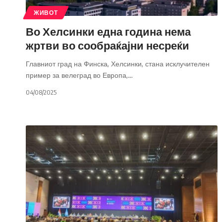
ЖИВОТ
Во Хелсинки една година нема
жртви во сообраќајни несреќи
Главниот град на Финска, Хелсинки, стана исклучителен
пример за велеград во Европа,
…
04/08/2025