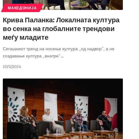
МАКЕДОНИЈА
Крива Паланка: Локалната култура
во сенка на глобалните трендови
меѓу младите
Сегашниот тренд на носење култура „од надвор“, а не
создавање култура „внатре“
…
20/12/2024