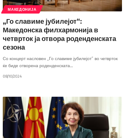
МАКЕДОНИЈА
„Го славиме јубилејот“:
Македонска филхармонија в
четврток ја отвора роденденската
сезона
Со концерт насловен „Го славиме јубилејот“ во четврток
ќе биде отворена роденденската
…
08/10/2024