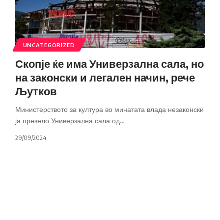
UNCATEGORIZED
Скопје ќе има Универзална сала, но
на законски и легален начин, рече
Љутков
Министерството за култура во минатата влада незаконски
ја презело Универзална сала од
…
29/09/2024