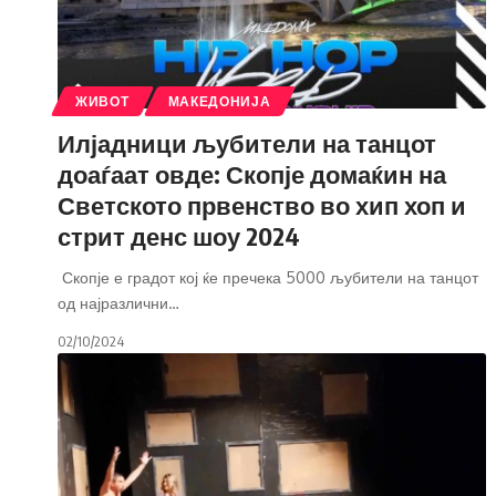
ЖИВОТ
МАКЕДОНИЈА
Илјадници љубители на танцот
доаѓаат овде: Скопје домаќин на
Светското првенство во хип хоп и
стрит денс шоу 2024
Скопје е градот кој ќе пречека 5000 љубители на танцот
од најразлични
…
02/10/2024