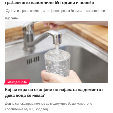
граѓани што наполниле 65 години и повеќе
Од 1 јуни, право на бесплатен јавен превоз ќе имаат граѓаните кои
…
08/04/2024
МАКЕДОНИЈА
Кој си игра со скопјани по најавата па демантот
дека вода ќе нема?
Доцна синоќа пред полноќ до медиумите беше испратено
соопштение од ЈП „Водовод
…