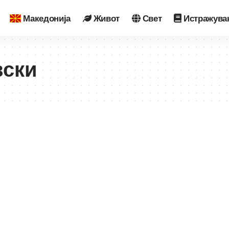
Македонија
Живот
Свет
Истражува
вски