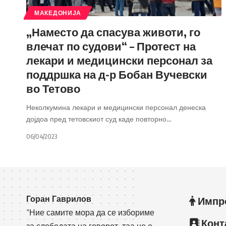
МАКЕДОНИЈА
„Наместо да спасува животи, го
влечат по судови“ – Протест на
лекари и медицински персонал за
поддршка на д-р Бобан Вучевски
во Тетово
Неколкумина лекари и медицински персонал денеска
дојдоа пред тетовскиот суд каде повторно
…
06/04/2023
Горан Гаврилов
Импр
“Ние самите мора да се избориме
Конт
за слободата на говорот, таа не е