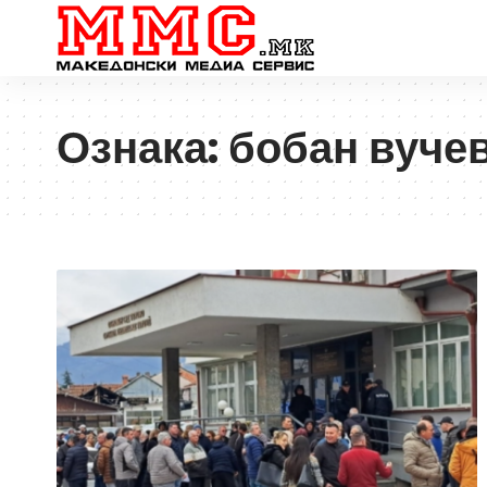
Ознака:
бобан вуче