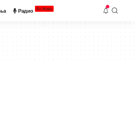
Во Живо
ња
Радио