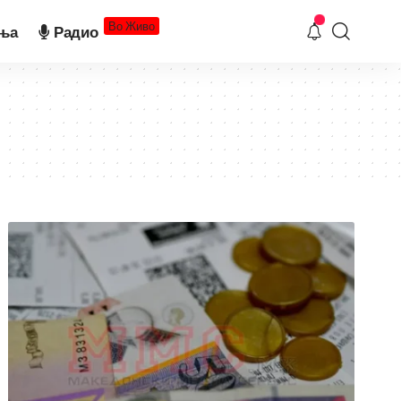
Во Живо
ња
Радио