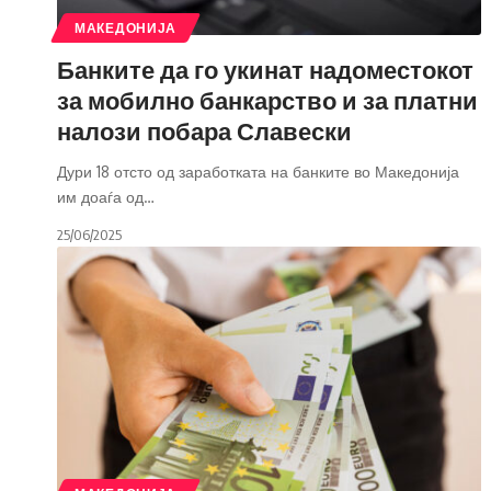
МАКЕДОНИЈА
Банките да го укинат надоместокот
за мобилно банкарство и за платни
налози побара Славески
Дури 18 отсто од заработката на банките во Македонија
им доаѓа од
…
25/06/2025