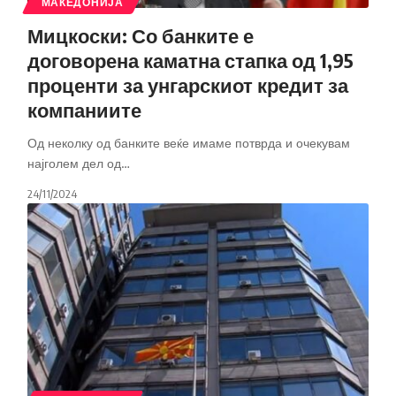
МАКЕДОНИЈА
Мицкоски: Со банките е
договорена каматна стапка од 1,95
проценти за унгарскиот кредит за
компаниите
Од неколку од банките веќе имаме потврда и очекувам
најголем дел од
…
24/11/2024