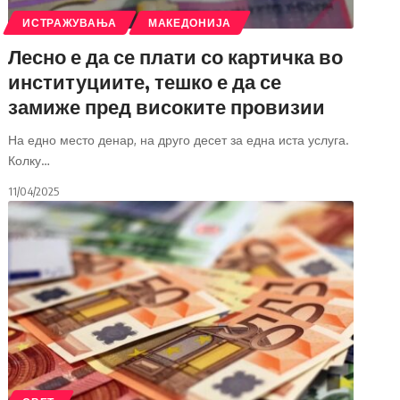
ИСТРАЖУВАЊА
МАКЕДОНИЈА
Лесно е да се плати со картичка во
институциите, тешко е да се
замиже пред високите провизии
На едно место денар, на друго десет за една иста услуга.
Колку
…
11/04/2025