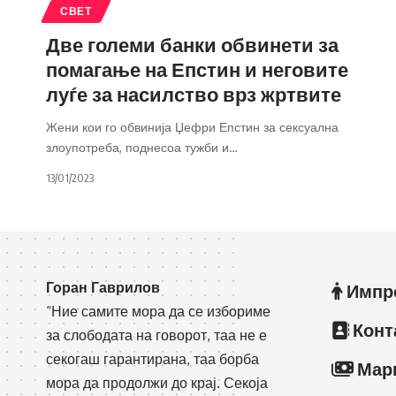
СВЕТ
Две големи банки обвинети за
помагање на Епстин и неговите
луѓе за насилство врз жртвите
Жени кои го обвинија Џефри Епстин за сексуална
злоупотреба, поднесоа тужби и
…
13/01/2023
Горан Гаврилов
Импр
“Ние самите мора да се избориме
Конт
за слободата на говорот, таа не е
секогаш гарантирана, таа борба
Мар
мора да продолжи до крај. Секоја