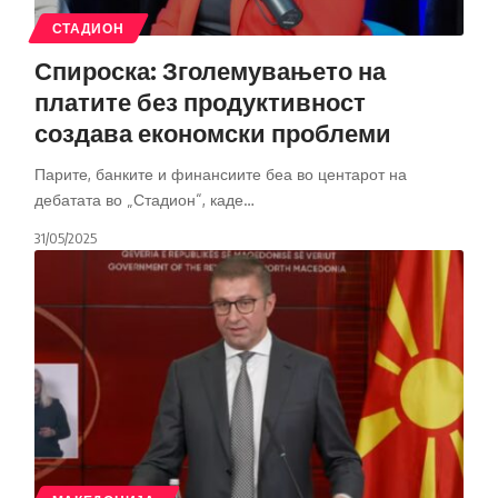
СТАДИОН
Спироска: Зголемувањето на
платите без продуктивност
создава економски проблеми
Парите, банките и финансиите беа во центарот на
дебатата во „Стадион“, каде
…
31/05/2025