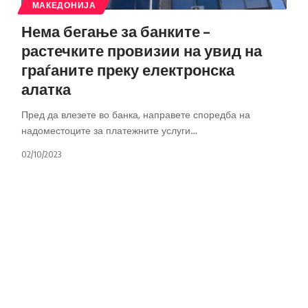
МАКЕДОНИЈА
Нема бегање за банките –
растечките провизии на увид на
граѓаните преку електронска
алатка
Пред да влезете во банка, направете споредба на
надоместоците за платежните услуги
…
02/10/2023