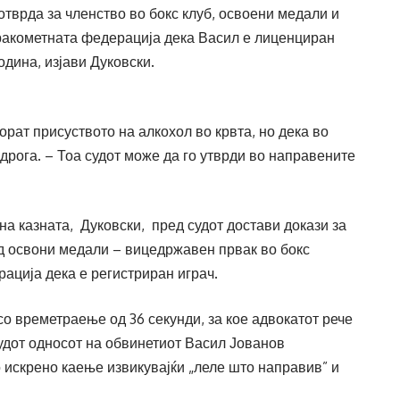
отврда за членство во бокс клуб, освоени медали и
ракометната федерација дека Васил е лиценциран
одина, изјави Дуковски.
порат присуството на алкохол во крвта, но дека во
рога. – Тоа судот може да го утврди во направените
на казната, Дуковски, пред судот достави докази за
д освони медали – вицедржавен првак во бокс
ација дека е регистриран играч.
о времетраење од 36 секунди, за кое адвокатот рече
удот односот на обвинетиот Васил Јованов
 искрено каење извикувајќи „леле што направив” и