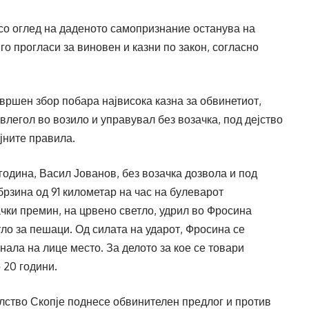
 со оглед на даденото самопризнание останува на
 го прогласи за виновен и казни по закон, согласно
авршен збор побара највисока казна за обвинетиот,
влегол во возило и управувал без возачка, под дејство
јните правила.
година, Васил Јованов, без возачка дозвола и под
брзина од 91 километар на час на булеварот
чки премин, на црвено светло, удрил во Фросина
тло за пешаци. Од силата на ударот, Фросина се
нала на лице место. За делото за кое се товари
 20 години.
лство Скопје поднесе обвинителен предлог и против