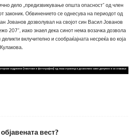
вично дело „предизвикување општа опасност“ од член
иот законик. Обвинението се однесува на периодот од
Зоран Јованов дозволувал на својот син Васил Јованов
жо 207“, иако знаел дека синот нема возачка дозвола
 деликти вклучително и сообраќајната несреќа во која
 Кулакова.
вторски содржини (текстови и фотографии) од оваа страница е дозволено само делумно и со ставање
 објавената вест?