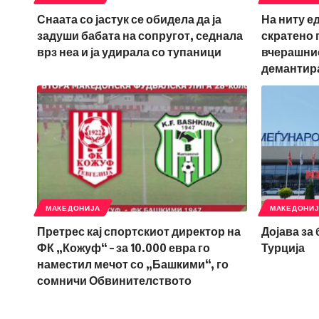
Снаата со јастук се обидела да ја
На ниту е
задуши бабата на сопругот, седнала
скратено 
врз неа и ја удирала со тупаници
вчерашнио
демантир
МАКЕДОНИЈА
МАКЕДОНИ
Претрес кај спортскиот директор на
Дојава за
ФК „Кожуф“ – за 10.000 евра го
Турција
наместил мечот со „Башкими“, го
сомничи Обвинителството