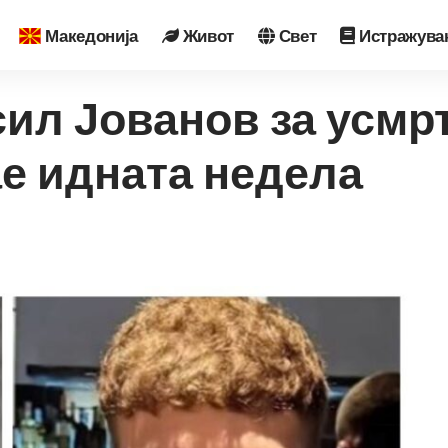
Македонија
Живот
Свет
Истражува
сил Јованов за усмр
ае идната недела