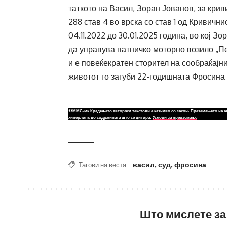
таткото на Васил, Зоран Јованов, за кри
288 став 4 во врска со став 1 од Кривичн
04.11.2022 до 30.01.2025 година, во кој 
да управува патничко моторно возило „Пе
и е повеќекратен сторител на сообраќајни
животот го загуби 22-годишната Фросина
©ММС.мк Крадењето авторски текстови е казниво со закон. Преземањето на а
хиперлинк до содржината што се цитира.
Услови за превземање
васил
,
суд
,
фросина
Тагови на веста:
Што мислете за