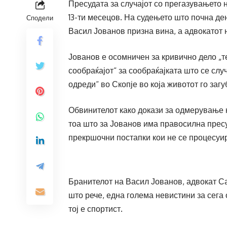
Пресудата за случајот со прегазувањето 
13-ти месецов. На судењето што почна де
Сподели
Васил Јованов призна вина, а адвокатот 
Јованов е осомничен за кривично дело „т
сообраќајот“ за сообраќајката што се сл
одреди“ во Скопје во која животот го заг
Обвинителот како докази за одмерување н
тоа што за Јованов има правосилна пресуд
прекршочни постапки кои не се процесуи
Бранителот на Васил Јованов, адвокат Са
што рече, една голема невистини за сега 
тој е спортист.