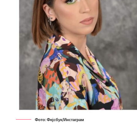
Фото: Фејсбук/Инстаграм