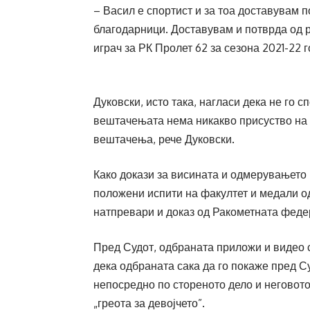
– Васил е спортист и за тоа доставувам п
благодарници. Доставувам и потврда од 
играч за РК Пролет 62 за сезона 2021-22 г
Дуковски, исто така, нагласи дека не го с
вештачењата нема никакво присуство на д
вештачења, рече Дуковски.
Како докази за висината и одмерувањето 
положени испити на факултет и медали о
натпревари и доказ од Ракометната федер
Пред Судот, одбраната приложи и видео с
дека одбраната сака да го покаже пред С
непосредно по стореното дело и неговото
„греота за девојчето”.