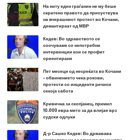
На ниту еден граѓанин не му беше
скратено правото да присуствува
на вчерашниот протест во Кочани,
демантираат од МВР
Кедев: Во здравството се
соочуваме со непотребни
интервенции кои се профит
ориентирани
Пет месеци од несреќата во Кочани
– обвинението чека рокови,
протести со инциденти речиси
секоја сабота
Кривична за скопјанец, примил
10.000 евра мито за да влијае врз
судски одлуки
Д-р Сашко Кедев: Во државава
многу пати ни се случува да не удри