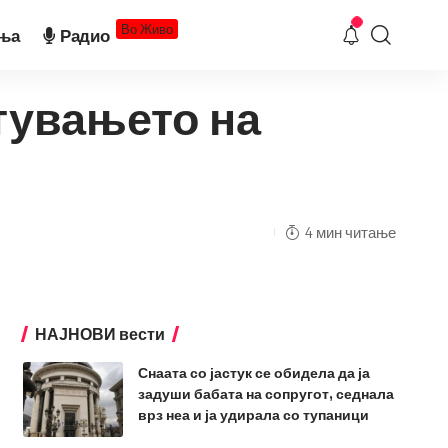
Во Живо
ња
Радио
тувањето на
4 мин читање
НАЈНОВИ вести
Снаата со јастук се обидела да ја
задуши бабата на сопругот, седнала
врз неа и ја удирала со тупаници