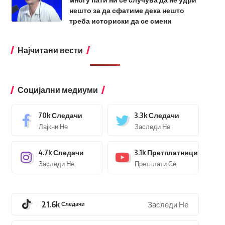
нешто за да сфатиме дека нешто
треба историски да се смени
Најчитани вести
Социјални медиуми
70k
Следачи
3.3k
Следачи
Лајкни Не
Заследи Не
4.7k
Следачи
3.1k
Претплатници
Заследи Не
Претплати Се
21.6k
Следачи
Заследи Не