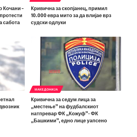
о Кочани –
Кривична за скопјанец, примил
 протести
10.000 евра мито за да влијае врз
а сабота
судски одлуки
МАКЕДОНИЈА
метнал
Кривична за седум лица за
адвозник
„местење” на фудбалскиот
натпревар ФК „Кожуф”- ФК
„Башкими”, едно лице уапсено