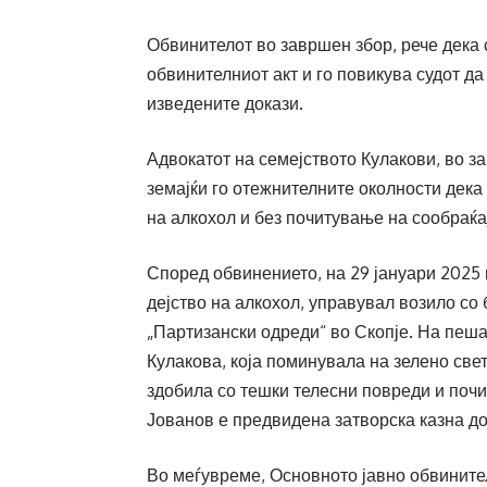
Обвинителот во завршен збор, рече дека
обвинителниот акт и го повикува судот да
изведените докази.
Адвокатот на семејството Кулакови, во з
земајќи го отежнителните околности дека 
на алкохол и без почитување на сообраќа
Според обвинението, на 29 јануари 2025 
дејство на алкохол, управувал возило со 
„Партизански одреди“ во Скопје. На пеша
Кулакова, која поминувала на зелено све
здобила со тешки телесни повреди и почи
Јованов е предвидена затворска казна до
Во меѓувреме, Основното јавно обвините