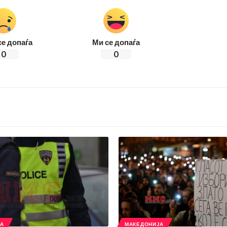
се допаѓа
Ми се допаѓа
0
0
ЈА
МАКЕДОНИЈА