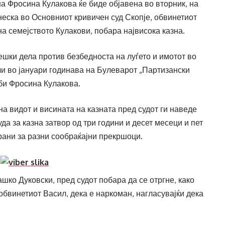
на Фросина Кулакова ќе биде објавена во вторник, на
неска во Основниот кривичен суд Скопје, обвинетиот
на семејството Кулакови, побара највисока казна.
ешки дела против безбедноста на луѓето и имотот во
учи во јануари годинава на Булеварот „Партизански
уби Фросина Кулакова.
а видот и висината на казната пред судот ги наведе
а за казна затвор од три години и десет месеци и пет
рани за разни сообраќајни прекршоци.
шко Дуковски, пред судот побара да се отргне, како
обвинетиот Васил, дека е наркоман, нагласувајќи дека