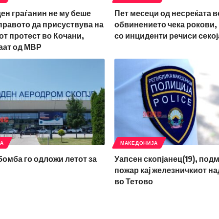
ден граѓанин не му беше
Пет месеци од несреќата в
правото да присуствува на
обвинението чека рокови,
т протест во Кочани,
со инциденти речиси секој
аат од МВР
ЈА
МАКЕДОНИЈА
 бомба го одложи летот за
Уапсен скопјанец(19), под
пожар кај железничкиот н
во Тетово