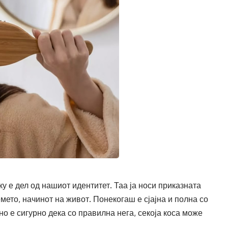
ку е дел од нашиот идентитет. Таа ја носи приказната
емето, начинот на живот. Понекогаш е сјајна и полна со
о е сигурно дека со правилна нега, секоја коса може