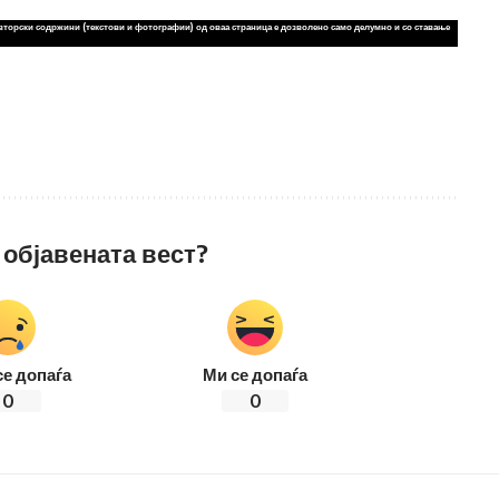
вторски содржини (текстови и фотографии) од оваа страница е дозволено само делумно и со ставање
 објавената вест?
се допаѓа
Ми се допаѓа
0
0