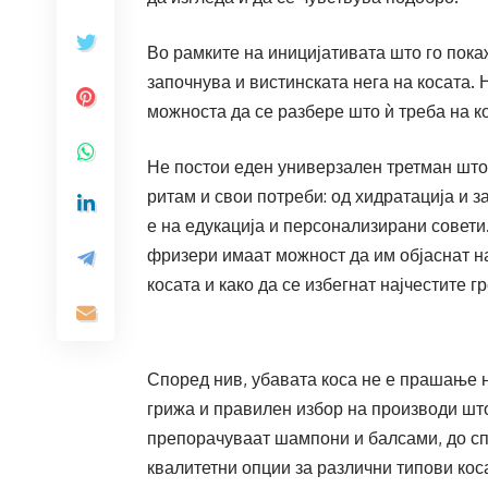
Во рамките на иницијативата што го пок
започнува и вистинската нега на косата. 
можноста да се разбере што ѝ треба на ко
Не постои еден универзален третман што о
ритам и свои потреби: од хидратација и з
е на едукација и персонализирани совети
фризери имаат можност да им објаснат на
косата и како да се избегнат најчестите г
Според нив, убавата коса не е прашање на
грижа и правилен избор на производи што
препорачуваат шампони и балсами, до сп
квалитетни опции за различни типови кос