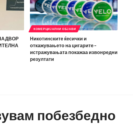
КОМЕРЦИЈАЛНИ ОБЈАВИ
ДНАДВОР
Никотинските ќесички и
ИТЕЛНА
откажувањето на цигарите –
истражувањата покажаа извонредни
резултати
твувам побезбедно