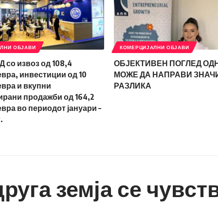
ЛНИ ОБЈАВИ
КОМЕРЦИЈАЛНИ ОБЈАВИ
со извоз од 108,4
ОБЈЕКТИВЕН ПОГЛЕД О
вра, инвестиции од 10
МОЖЕ ДА НАПРАВИ ЗНАЧ
вра и вкупни
РАЗЛИКА
рани продажби од 164,2
вра во периодот јануари –
.
друга земја се чувс