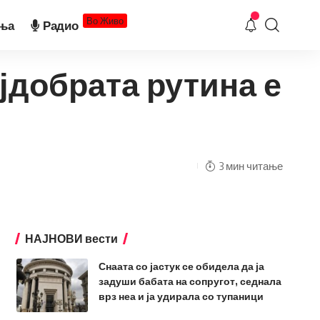
Во Живо
ња
Радио
јдобрата рутина е
3 мин читање
НАЈНОВИ вести
Снаата со јастук се обидела да ја
задуши бабата на сопругот, седнала
врз неа и ја удирала со тупаници