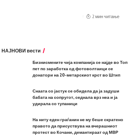
2 мин читање
НАЈНОВИ вести
Бизнисмените чија компанија се најде во Топ
пет по заработка од фотоволтаици се
донатори на 20-метарскиот крст во Штип
Снаата со јастук се обидела да ја задуши
бабата на сопругот, седнала врз неа и ја
удирала со тупаници
На ниту еден граѓанин не му беше скратено
правото да присуствува на вчерашниот
протест во Кочани, демантираат од МВР