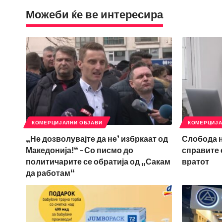
Можеби ќе ве интересира
КОМЕРЦИЈАЛНИ ОБЈАВИ
КОМЕРЦИЈА
„Не дозволувајте да не’ избркаат од
Слобода н
Македонија!“ – Со писмо до
справите 
политичарите се обратија од „Сакам
вратот
да работам“