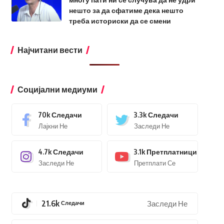
нешто за да сфатиме дека нешто
треба историски да се смени
Најчитани вести
Социјални медиуми
70k
Следачи
3.3k
Следачи
Лајкни Не
Заследи Не
4.7k
Следачи
3.1k
Претплатници
Заследи Не
Претплати Се
21.6k
Следачи
Заследи Не