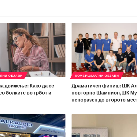
ЛНИ ОБЈАВИ
КОМЕРЦИЈАЛНИ ОБЈАВИ
а движење: Како да се
Драматичен финиш: ШК А
со болките во грбот и
повторно Шампион,ШК Му
непоразен до второто мес