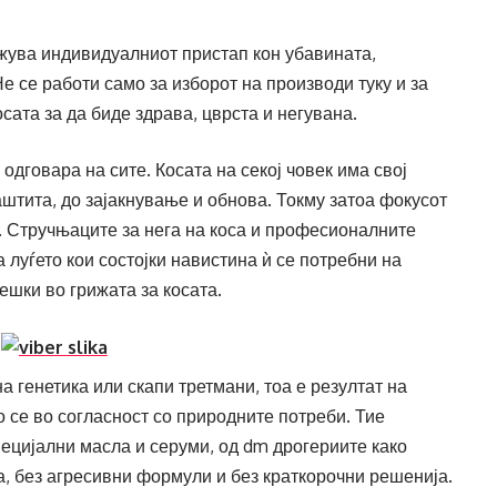
ажува индивидуалниот пристап кон убавината,
Не се работи само за изборот на производи туку и за
сата за да биде здрава, цврста и негувана.
дговара на сите. Косата на секој човек има свој
аштита, до зајакнување и обнова. Токму затоа фокусот
. Стручњаците за нега на коса и професионалните
 луѓето кои состојки навистина ѝ се потребни на
решки во грижата за косата.
 генетика или скапи третмани, тоа е резултат на
 се во согласност со природните потреби. Тие
ецијални масла и серуми, од dm дрогериите како
а, без агресивни формули и без краткорочни решенија.