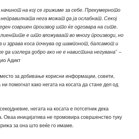
а начинот на кој се грижиме за себе. Прекумерното
неправилната нега можат да ја ослабнат. Секој
 еден совршен производ што ќе одговара на сите.
клиентите е што вложуваат во многу производи, но
та и здрава коса почнува од шампонот, балсамот и
е да изгледа добро ако не е навистина негувана
“ –
дио Адикт
 место за добивање корисни информации, совети,
 ни помогнат како негата на косата да стане дел од
екојдневие, негата на косата е потсетник дека
а. Оваа иницијатива не промовира совршенство туку
грижа за она што веќе го имаме.