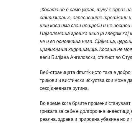
„
Косата не е само украс, туку е одраз н
стилизирање, агресивните третмани и 
тип коса има свои потреби и не постои
Најголемата грешка што ја гледам кај 
не и во основната нега. Сјајната, цврс
правилната хидратација. Косата не мож
вели Билјана Ангеловски, стилист во Сту
Веб-страницата dm.mk исто така е добро
трикови и вистински искуства кои може да
секојдневната рутина.
Во време кога брзите промени стануваат с
грижата за себе е долгорочна инвестициј
реална, здрава и природна убавина но и 