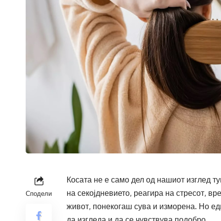
Косата не е само дел од нашиот изглед ту
на секојдневието, реагира на стресот, вр
Сподели
живот, понекогаш сува и изморена. Но едн
да изгледа и да се чувствува подобро.