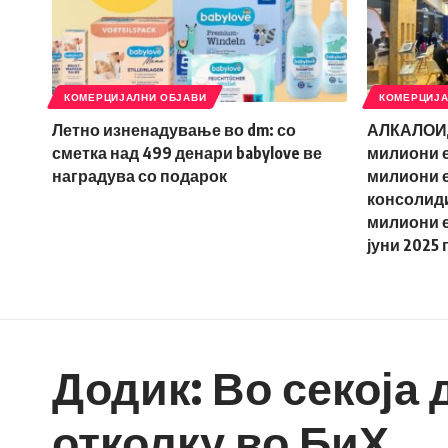
КОМЕРЦИЈАЛНИ ОБЈАВИ
КОМЕРЦИЈА
Летно изненадување во dm: со
АЛКАЛОИД 
сметка над 499 денари babylove ве
милиони е
наградува со подарок
милиони е
консолиди
милиони е
јуни 2025 г
Додик: Во секоја 
отколку во БиХ