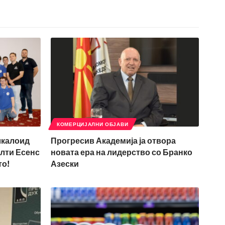
КОМЕРЦИЈАЛНИ ОБЈАВИ
лкалоид
Прогресив Академија ја отвора
лти Есенс
новата ера на лидерство со Бранко
то!
Азески