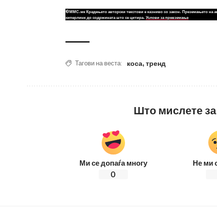
©ММС.мк Крадењето авторски текстови е казниво со закон. Преземањето на а
хиперлинк до содржината што се цитира.
Услови за превземање
коса
,
тренд
Тагови на веста:
Што мислете за
Ми се допаѓа многу
Не ми 
0