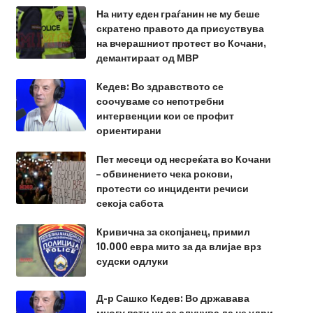
На ниту еден граѓанин не му беше
скратено правото да присуствува
на вчерашниот протест во Кочани,
демантираат од МВР
Кедев: Во здравството се
соочуваме со непотребни
интервенции кои се профит
ориентирани
Пет месеци од несреќата во Кочани
– обвинението чека рокови,
протести со инциденти речиси
секоја сабота
Кривична за скопјанец, примил
10.000 евра мито за да влијае врз
судски одлуки
Д-р Сашко Кедев: Во државава
многу пати ни се случува да не удри