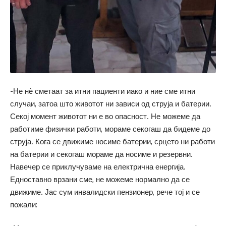
-Не нѐ сметаат за итни пациенти иако и ние сме итни
случаи, затоа што животот ни зависи од струја и батерии.
Секој момент животот ни е во опасност. Не можеме да
работиме физички работи, мораме секогаш да бидеме до
струја. Кога се движиме носиме батерии, срцето ни работи
на батерии и секогаш мораме да носиме и резервни.
Навечер се приклучуваме на електрична енергија.
Едноставно врзани сме, не можеме нормално да се
движиме. Јас сум инвалидски пензионер, рече тој и се
пожали: