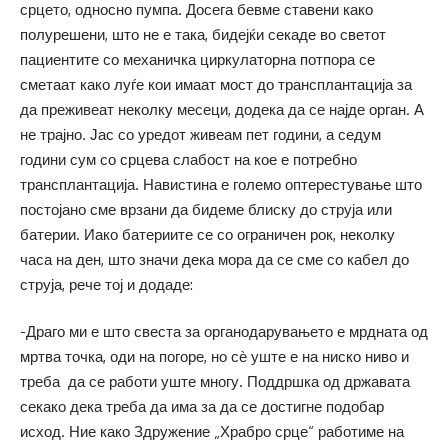
срцето, односно пумпа. Досега бевме ставени како
полурешени, што не е така, бидејќи секаде во светот
пациентите со механичка циркулаторна потпора се
сметаат како луѓе кои имаат мост до трансплантација за
да преживеат неколку месеци, додека да се најде орган. А
не трајно. Јас со уредот живеам пет години, а седум
години сум со срцева слабост на кое е потребно
трансплантација. Навистина е големо оптерестување што
постојано сме врзани да бидеме блиску до струја или
батерии. Иако батериите се со ограничен рок, неколку
часа на ден, што значи дека мора да се сме со кабел до
струја, рече тој и додаде:
-Драго ми е што свеста за органодарувањето е мрдната од
мртва точка, оди на погоре, но сѐ уште е на ниско ниво и
треба да се работи уште многу. Поддршка од државата
секако дека треба да има за да се достигне подобар
исход. Ние како Здружение „Храбро срце“ работиме на