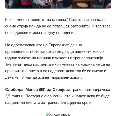
Каков живот е животот на машина? Постојан страв да не
снема струја или да не се потрошат батериите? И тоа трае
не со денови и месеци, туку со години…
На одбележувањето на Европскиот ден на
органодонорството запознавме двајца пациенти кои со
години живеат на машина и чекаат на трансплантација.
Тие велат дека пациентите кои живеат на машина не се на
приоритетна листа и се надеваат дека тоа ќе се смени и
дека ќе почнат да живеат нормален живот.
Слободан Манев (55) од Скопје
за трансплантација чека
2,5 години. Постојано е со машината и надеж дека ќе биде
пациент на листата за трансплантација на срце.