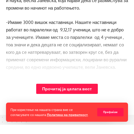
и наука, Весна Јаневска, која најави дека се размислува за
промени во начинот на работењето.
-Имаме 3000 вишок наставници. Нашите наставници
работат во паралелки од 9,12,17 ученици, што не е добро
за учениците. Имаме места со паралелки од 4 ученици ,
тоа значи и дека децата не се социјализираат, немаат со
кого да се натпреваруваат, во затворен круг се, без да
применат современи информациски, лоцирани во рурални
средини, во едно издвоено училиште, вели Јаневска.
Министерката смета дека треба оптимизација. Со тоа што
подрачните училишта со неколку ученици да се припојат
Прочитај ја целата вест
кон централните, каде наставниците би работеле.
При користење на нашата страна вие се
Прифаќам
согласувате со нашата
Политика на приватност
.
Горан Гаврилов