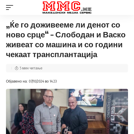
„Ќе го доживееме ли денот со
ново срце“ – Слободан и Васко
живеат со машина и со години
чекаат трансплантација
5 мин читање
Објавено на: 07/10/2024 во 14:23