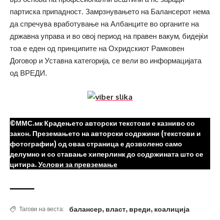
партиска припадност. Замрзнувањето на Балансерот нема
да спречува вработување на Албанците во органите на
државна управа и во овој период на правен вакум, бидејќи
тоа е еден од принципите на Охридскиот Рамковен
Договор и Уставна категорија, се вели во информацијата
од ВРЕДИ.
©ММС.мк Крадењето авторски текстови е казниво со
закон. Преземањето на авторски содржини (текстови и
фотографии) од оваа страница е дозволено само
делумно и со ставање хиперлинк до содржината што се
цитира.
Услови за превземање
балансер
,
власт
,
вреди
,
коалиција
Тагови на веста: