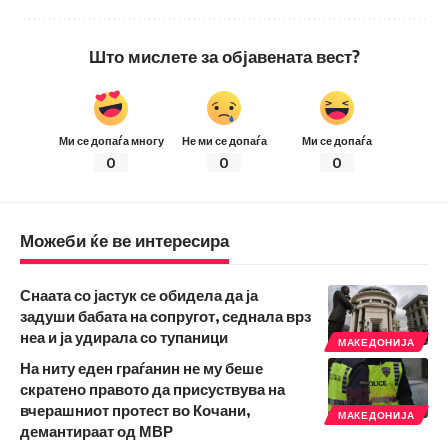
Што мислете за објавената вест?
Ми се допаѓа многу
Не ми се допаѓа
Ми се допаѓа
0
0
0
Можеби ќе ве интересира
Снаата со јастук се обидела да ја
задуши бабата на сопругот, седнала врз
неа и ја удирала со тупаници
МАКЕДОНИЈА
На ниту еден граѓанин не му беше
скратено правото да присуствува на
вчерашниот протест во Кочани,
МАКЕДОНИЈА
демантираат од МВР