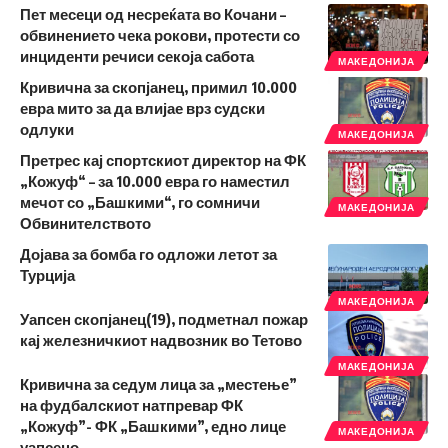
Пет месеци од несреќата во Кочани –
обвинението чека рокови, протести со
инциденти речиси секоја сабота
МАКЕДОНИЈА
Кривична за скопјанец, примил 10.000
евра мито за да влијае врз судски
одлуки
МАКЕДОНИЈА
Претрес кај спортскиот директор на ФК
„Кожуф“ – за 10.000 евра го наместил
мечот со „Башкими“, го сомничи
МАКЕДОНИЈА
Обвинителството
Дојава за бомба го одложи летот за
Турција
МАКЕДОНИЈА
Уапсен скопјанец(19), подметнал пожар
кај железничкиот надвозник во Тетово
МАКЕДОНИЈА
Кривична за седум лица за „местење”
на фудбалскиот натпревар ФК
„Кожуф”- ФК „Башкими”, едно лице
МАКЕДОНИЈА
уапсено