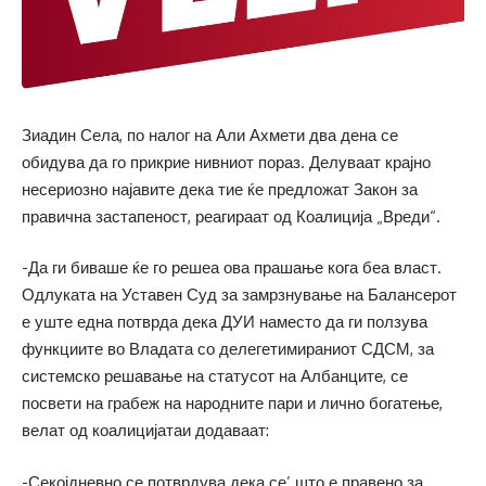
Зиадин Села, по налог на Али Ахмети два дена се
обидува да го прикрие нивниот пораз. Делуваат крајно
несериозно најавите дека тие ќе предложат Закон за
правична застапеност, реагираат од Коалиција „Вреди“.
-Да ги биваше ќе го решеа ова прашање кога беа власт.
Одлуката на Уставен Суд за замрзнување на Балансерот
е уште една потврда дека ДУИ наместо да ги ползува
функциите во Владата со делегетимираниот СДСМ, за
системско решавање на статусот на Албанците, се
посвети на грабеж на народните пари и лично богатење,
велат од коалицијатаи додаваат:
-Секојдневно се потврдува дека се’ што е правено за