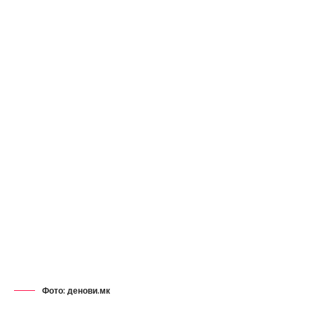
Фото: денови.мк