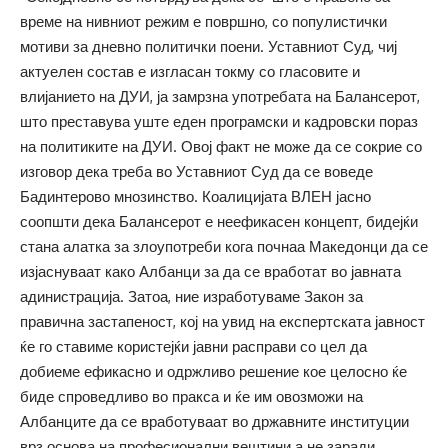
време на нивниот режим е површно, со популистички
мотиви за дневно политички поени. Уставниот Суд, чиј
актуелен состав е изгласан токму со гласовите и
влијанието на ДУИ, ја замрзна употребата на Балансерот,
што преставува уште еден програмски и кадровски пораз
на политиките на ДУИ. Овој факт не може да се сокрие со
изговор дека треба во Уставниот Суд да се воведе
Бадинтерово мнозинство. Коалицијата ВЛЕН јасно
соопшти дека Балансерот е неефикасен концепт, бидејќи
стана алатка за злоупотреби кога почнаа Македонци да се
изјаснуваат како Албанци за да се вработат во јавната
адинистрација. Затоа, ние изработуваме Закон за
правична застапеност, кој на увид на експертската јавност
ќе го ставиме користејќи јавни расправи со цел да
добиеме ефикасно и одржливо решение кое целосно ќе
биде спроведливо во пракса и ќе им овозможи на
Албанците да се вработуваат во државните институции
врз основа на професионални вештини а не заради