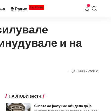
Во Живо
ња
Радио
 силувале
ринудувале и на
1 мин читање
НАЈНОВИ вести
Снаата со јастук се обидела да ја
задуши бабата на сопругот, седнала