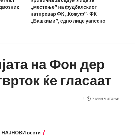
метнал
Кривична за седум лица за
адвозник
„местење” на фудбалскиот
натпревар ФК „Кожуф”- ФК
„Башкими”, едно лице уапсено
јата на Фон дер
врток ќе гласаат
5 мин читање
НАЈНОВИ вести