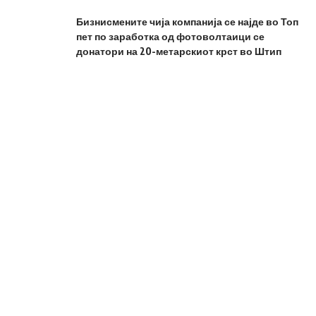
Бизнисмените чија компанија се најде во Топ
пет по заработка од фотоволтаици се
донатори на 20-метарскиот крст во Штип
Снаата со јастук се обидела да ја задуши
бабата на сопругот, седнала врз неа и ја
удирала со тупаници
На ниту еден граѓанин не му беше скратено
правото да присуствува на вчерашниот
протест во Кочани, демантираат од МВР
Кедев: Во здравството се соочуваме со
непотребни интервенции кои се профит
ориентирани
Пет месеци од несреќата во Кочани –
обвинението чека рокови, протести со