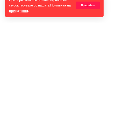
се согласувате со нашата
Политика на
Прифаќам
приватност
.