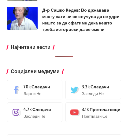
Д-р Сашко Кедев: Во државава
многу пати ни се случува да не удри
нешто за да сфатиме дека нешто
треба историски да се смени
Најчитани вести
Социјални медиуми
70k
Следачи
3.3k
Следачи
Лајкни Не
Заследи Не
4.7k
Следачи
3.1k
Претплатници
Заследи Не
Претплати Се