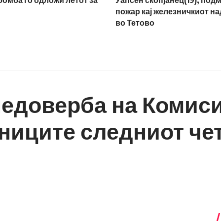
 бомба го одложи летот за
Уапсен скопјанец(19), под
пожар кај железничкиот н
во Тетово
 недоверба на Комиси
ниците следниот чет