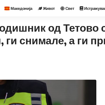
Македонија
Живот
Свет
Истражува
годишник од Тетово
 ги снимале, а ги п