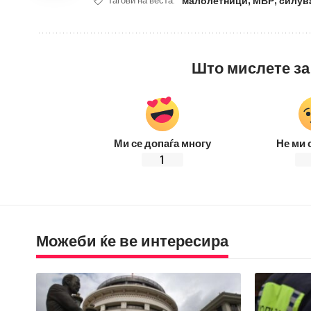
малолетници
,
МВР
,
силув
Тагови на веста:
Што мислете за
Ми се допаѓа многу
Не ми 
1
Можеби ќе ве интересира