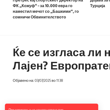
Претрес кај спортскиот директор на
Дојава за
ФК „Кожуф“ – за 10.000 евра го
Турција
наместил мечот со „Башкими“, го
сомничи Обвинителството
Ќе се изгласа ли
Лајен? Европрате
Објавено на: 03/07/2025 во 11:38
При користење на нашата страна вие