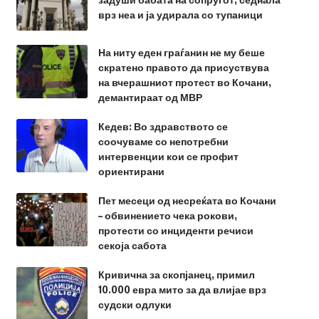
врз неа и ја удирала со тупаници
На ниту еден граѓанин не му беше
скратено правото да присуствува
на вчерашниот протест во Кочани,
демантираат од МВР
Кедев: Во здравството се
соочуваме со непотребни
интервенции кои се профит
ориентирани
Пет месеци од несреќата во Кочани
– обвинението чека рокови,
протести со инциденти речиси
секоја сабота
Кривична за скопјанец, примил
10.000 евра мито за да влијае врз
судски одлуки