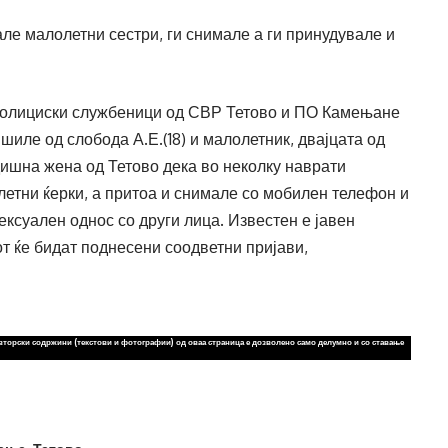
але малолетни сестри, ги снимале а ги принудувале и
т полициски службеници од СВР Тетово и ПО Камењане
шиле од слобода А.Е.(18) и малолетник, двајцата од
одишна жена од Тетово дека во неколку наврати
етни ќерки, а притоа и снимале со мобилен телефон и
ексуален однос со други лица. Известен е јавен
т ќе бидат поднесени соодветни пријави,
вторски содржини (текстови и фотографии) од оваа страница е дозволено само делумно и со ставање