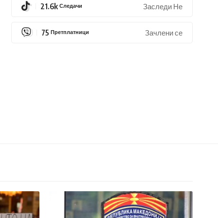
21.6k
Следачи
Заследи Не
75
Претплатници
Зачлени се