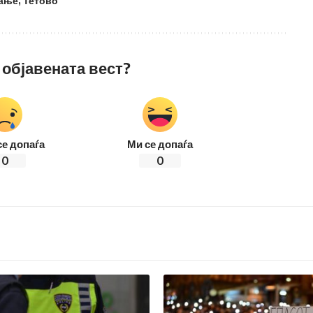
ање
,
Тетово
 објавената вест?
се допаѓа
Ми се допаѓа
0
0