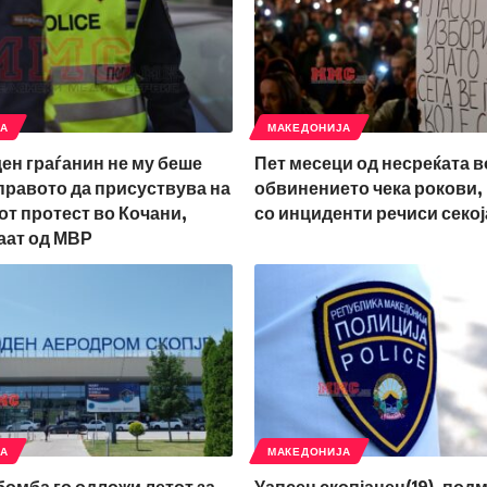
ЈА
МАКЕДОНИЈА
ден граѓанин не му беше
Пет месеци од несреќата в
правото да присуствува на
обвинението чека рокови,
т протест во Кочани,
со инциденти речиси секој
аат од МВР
ЈА
МАКЕДОНИЈА