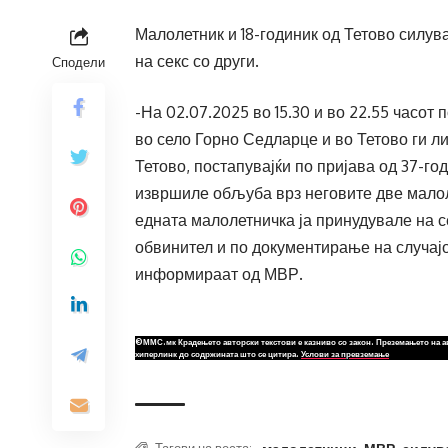
Малолетник и 18-годиник од Тетово силув
на секс со други.
Сподели
-На 02.07.2025 во 15.30 и во 22.55 часо
во село Горно Седларце и во Тетово ги ли
Тетово, постапувајќи по пријава од 37-г
извршиле обљуба врз неговите две малол
едната малолетничка ја принудувале на с
обвинител и по документирање на случајо
информираат од МВР.
©ММС.мк Крадењето авторски текстови е казниво со закон. Преземањето на а
хиперлинк до содржината што се цитира.
Услови за превземање