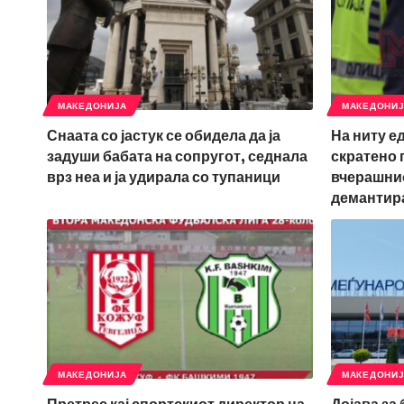
МАКЕДОНИЈА
МАКЕДОНИ
Снаата со јастук се обидела да ја
На ниту е
задуши бабата на сопругот, седнала
скратено 
врз неа и ја удирала со тупаници
вчерашнио
демантир
МАКЕДОНИЈА
МАКЕДОНИ