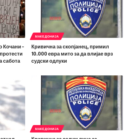
МАКЕДОНИЈА
о Кочани –
Кривична за скопјанец, примил
 протести
10.000 евра мито за да влијае врз
а сабота
судски одлуки
МАКЕДОНИЈА