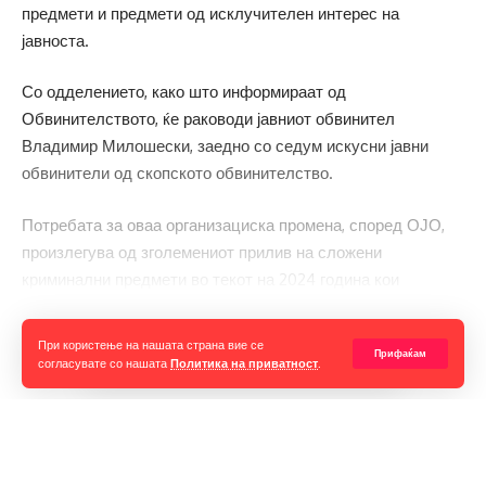
предмети и предмети од исклучителен интерес на
јавноста.
Со одделението, како што информираат од
Обвинителството, ќе раководи јавниот обвинител
Владимир Милошески, заедно со седум искусни јавни
обвинители од скопското обвинителство.
Потребата за оваа организациска промена, според ОЈО,
произлегува од зголемениот прилив на сложени
криминални предмети во текот на 2024 година кои
произлегуваат од неколку индикатори помеѓу кои ги
наведуваат измените на Кривичниот законик, особено во
Прочитај ја целата вест
При користење на нашата страна вие се
Прифаќам
однос на кривичното дело – злоупотреба на службената
согласувате со нашата
Политика на приватност
.
положба и овластување од член 353 и измената на членот
98-а за проширена конфискација во истиот закон, што,
според нив, бара поинаква внатрешно – институционална
поставеност и зголемен ангажман на јавните обвинители