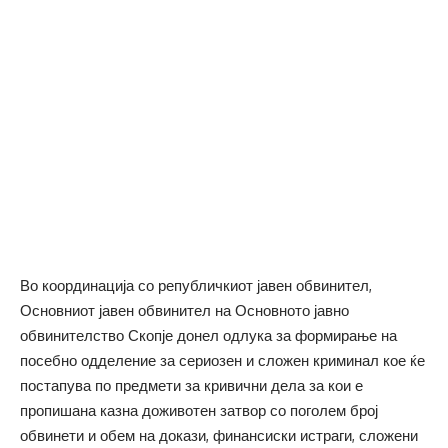
Во координација со републичкиот јавен обвинител,
Основниот јавен обвинител на Основното јавно
обвинителство Скопје донел одлука за формирање на
посебно одделение за сериозен и сложен криминал кое ќе
постапува по предмети за кривични дела за кои е
пропишана казна доживотен затвор со поголем број
обвинети и обем на докази, финансиски истраги, сложени