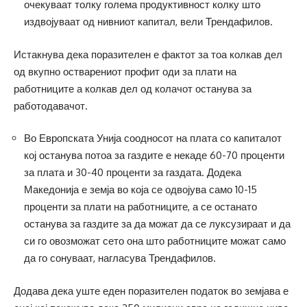
очекуваат толку голема продуктивност колку што
издвојуваат од нивниот капитал, вели Трендафилов.
Истакнува дека поразителен е фактот за тоа колкав дел
од вкупно остварениот профит оди за плати на
работниците а колкав дел од колачот останува за
работодавачот.
Во Европската Унија соодносот на плата со капиталот
кој останува потоа за газдите е некаде 60-70 проценти
за плата и 30-40 проценти за газдата. Додека
Македонија е земја во која се одвојува само 10-15
проценти за плати на работниците, а се останато
останува за газдите за да можат да се луксузираат и да
си го овозможат сето она што работниците можат само
да го сонуваат, нагласува Трендафилов.
Додава дека уште еден поразителен податок во земјава е