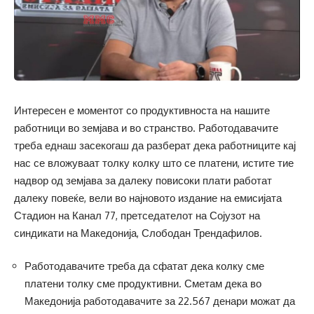
Интересен е моментот со продуктивноста на нашите
работници во земјава и во странство. Работодавачите
треба еднаш засекогаш да разберат дека работниците кај
нас се вложуваат толку колку што се платени, истите тие
надвор од земјава за далеку повисоки плати работат
далеку повеќе, вели во најновото издание на емисијата
Стадион на Канал 77, претседателот на Сојузот на
синдикати на Македонија, Слободан Трендафилов.
Работодавачите треба да сфатат дека колку сме
платени толку сме продуктивни. Сметам дека во
Македонија работодавачите за 22.567 денари можат да