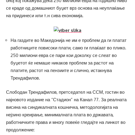
оној кој покажува дека 250 милиони евра на годишно ниво
се краде од домашниот буџет врз основа на неуплаќање
на придинеси или т.н сива економија.
На газдите во Македонија не им е проблем да ги платат
работниците повисоки плати, само ги плаќаат во плико.
250 милиони евра се пари кои доколку се слеат во
буџетот ќе немаше никаков проблем за растот на
платите, растот на пензиите и слично, истакнува
Трендафилов.
Слободан Трендафилов, претседател на ССМ, гостин во
најновото издание на “Стадион” на Канал 77. За реалната
висина на синдикалната кошничка, методологијата на
нејзино креирање, минималната плата во државата,
работничките права и многу повеќе гледајте на линкот во
продолжение: