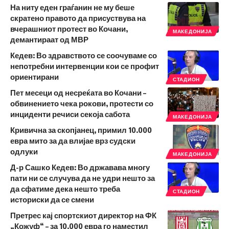
На ниту еден граѓанин не му беше
скратено правото да присуствува на
вчерашниот протест во Кочани,
МАКЕДОНИЈА
демантираат од МВР
Кедев: Во здравството се соочуваме со
непотребни интервенции кои се профит
ориентирани
СТАДИОН
Пет месеци од несреќата во Кочани –
обвинението чека рокови, протести со
инциденти речиси секоја сабота
МАКЕДОНИЈА
Кривична за скопјанец, примил 10.000
евра мито за да влијае врз судски
одлуки
МАКЕДОНИЈА
Д-р Сашко Кедев: Во државава многу
пати ни се случува да не удри нешто за
да сфатиме дека нешто треба
СТАДИОН
историски да се смени
Претрес кај спортскиот директор на ФК
„Кожуф“ – за 10.000 евра го наместил