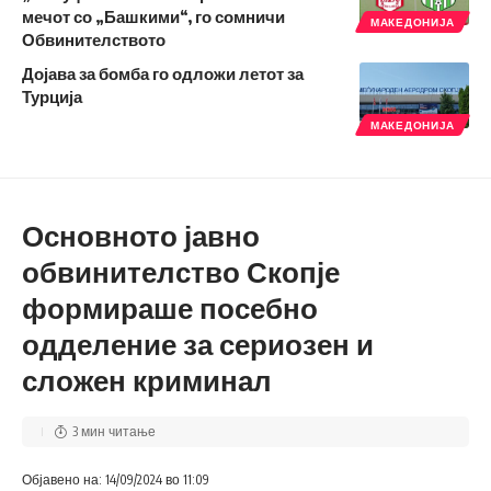
мечот со „Башкими“, го сомничи
МАКЕДОНИЈА
Обвинителството
Дојава за бомба го одложи летот за
Турција
МАКЕДОНИЈА
Основното јавно
обвинителство Скопје
формираше посебно
одделение за сериозен и
сложен криминал
3 мин читање
Објавено на: 14/09/2024 во 11:09