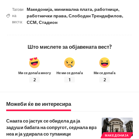
Македонија
,
минимална плата
,
работници
,
Тагови
работнички права
,
Слободан Трендафилов
,
на
веста:
ССМ
,
Стадион
Што мислете за објавената вест?
Ми се допаѓа многу
Не ми се допаѓа
Ми се допаѓа
2
1
2
Можеби ќе ве интересира
Снаата со јастук се обидела да ја
задуши бабата на сопругот, седнала врз
неа и ја удирала со тупаници
МАКЕДОНИЈА