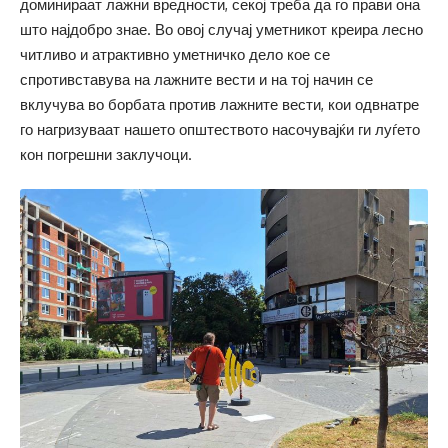
доминираат лажни вредности, секој треба да го прави она
што најдобро знае. Во овој случај уметникот креира лесно
читливо и атрактивно уметничко дело кое се
спротивставува на лажните вести и на тој начин се
вклучува во борбата против лажните вести, кои одвнатре
го нагризуваат нашето општеството насочувајќи ги луѓето
кон погрешни заклучоци.