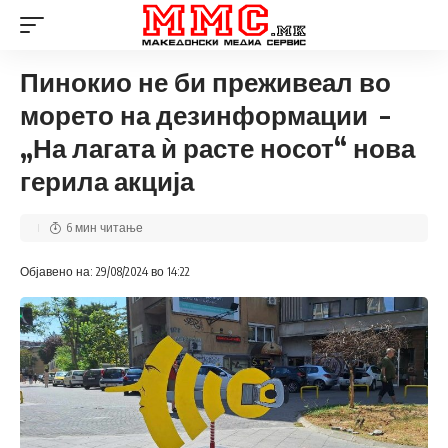
Пинокио не би преживеал во
морето на дезинформации –
„На лагата ѝ расте носот“ нова
герила акција
6 мин читање
Објавено на: 29/08/2024 во 14:22