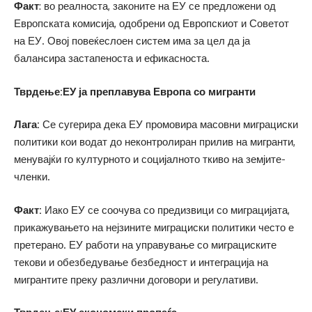
Факт
: во реалноста, законите на ЕУ се предложени од
Европската комисија, одобрени од Европскиот и Советот
на ЕУ. Овој повеќеслоен систем има за цел да ја
балансира застапеноста и ефикасноста.
Тврдење:ЕУ ја преплавува Европа со мигранти
Лага:
Се сугерира дека ЕУ промовира масовни миграциски
политики кои водат до неконтролиран прилив на мигранти,
менувајќи го културното и социјалното ткиво на земјите-
членки.
Факт:
Иако ЕУ се соочува со предизвици со миграцијата,
прикажувањето на нејзините миграциски политики често е
претерано. ЕУ работи на управување со миграциските
текови и обезбедување безбедност и интеграција на
мигрантите преку различни договори и регулативи.