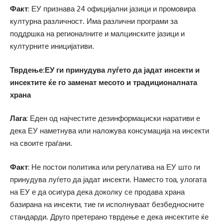
Факт
: ЕУ признава 24 официјални јазици и промовира
културна различност. Има различни програми за
поддршка на регионалните и малцинските јазици и
културните иницијативи.
Тврдење:ЕУ ги принудува луѓето да јадат инсекти и
инсектите ќе го заменат месото и традиционалната
храна
Лага
: Еден од најчестите дезинформациски наративи е
дека ЕУ наметнува или наложува консумација на инсекти
на своите граѓани.
Факт
: Не постои политика или регулатива на ЕУ што ги
принудува луѓето да јадат инсекти. Наместо тоа, улогата
на ЕУ е да осигура дека доколку се продава храна
базирана на инсекти, тие ги исполнуваат безбедносните
стандарди. Друго претерано тврдење е дека инсектите ќе