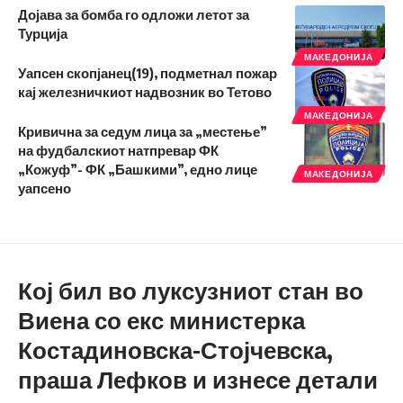
Дојава за бомба го одложи летот за
Турција
МАКЕДОНИЈА
Уапсен скопјанец(19), подметнал пожар
кај железничкиот надвозник во Тетово
МАКЕДОНИЈА
Кривична за седум лица за „местење”
на фудбалскиот натпревар ФК
„Кожуф”- ФК „Башкими”, едно лице
МАКЕДОНИЈА
уапсено
Кој бил во луксузниот стан во
Виена со екс министерка
Костадиновска-Стојчевска,
праша Лефков и изнесе детали