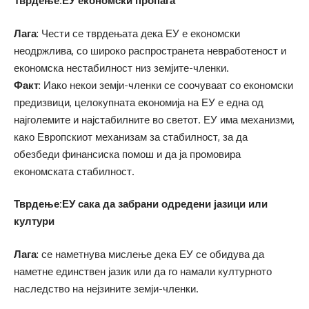
Тврдење:ЕУ економски пропаѓа
Лага
: Чести се тврдењата дека ЕУ е економски
неодржлива, со широко распространета невработеност и
економска нестабилност низ земјите-членки.
Факт
: Иако некои земји-членки се соочуваат со економски
предизвици, целокупната економија на ЕУ е една од
најголемите и најстабилните во светот. ЕУ има механизми,
како Европскиот механизам за стабилност, за да
обезбеди финансиска помош и да ја промовира
економската стабилност.
Тврдење:ЕУ сака да забрани одредени јазици или
култури
Лага
: се наметнува мислење дека ЕУ се обидува да
наметне единствен јазик или да го намали културното
наследство на нејзините земји-членки.