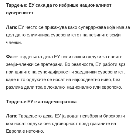
Тврдење: ЕУ сака да го избрише националниот
суверенитет.
Лага
: ЕУ често се прикажува како супердржава која има за
цел да го елиминира суверенитетот на нејзините земји-
членки.
Факт
: тврдењата дека ЕУ носи важни одлуки за своите
земји-членки се претерани. Во реалноста, ЕУ работи врз
принципите на супсидијарност и заеднички суверенитет,
каде што одлуките се носат на најсоодветно ниво, без
разлика дали тоа е локално, национално или европско.
Тврдење:ЕУ е антидемократска
Лага:
Тврдењето дека ЕУ ја водат неизбрани бирократи
кои носат одлуки без одговорност пред граѓаните на
Европа е неточно.