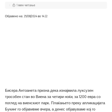
1 мин читање
Објавено на: 29/08/2024 во 14:22
Бисера Антоанета призна дека изнајмила луксузен
трособен стан во Виена за четири ноќи, за 1200 евра со
поглед на виенскиот парк. Плаќањето преку апликацијата
Букинг го објавивме вчера, а денес објавуваме кој го