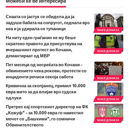
Можеби ќе ве интересира
Снаата со јастук се обидела да ја
задуши бабата на сопругот, седнала врз
неа и ја удирала со тупаници
МАКЕДОНИЈА
На ниту еден граѓанин не му беше
скратено правото да присуствува на
вчерашниот протест во Кочани,
МАКЕДОНИЈА
демантираат од МВР
Пет месеци од несреќата во Кочани –
обвинението чека рокови, протести со
инциденти речиси секоја сабота
МАКЕДОНИЈА
Кривична за скопјанец, примил 10.000
евра мито за да влијае врз судски
одлуки
МАКЕДОНИЈА
Претрес кај спортскиот директор на ФК
„Кожуф“ – за 10.000 евра го наместил
мечот со „Башкими“, го сомничи
МАКЕДОНИЈА
Обвинителството