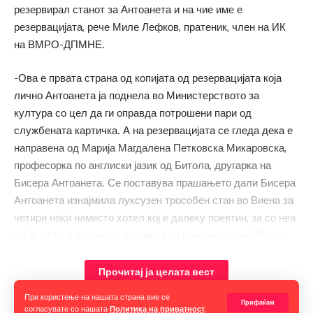
резервирал станот за Антоанета и на чие име е
резервацијата, рече Миле Лефков, пратеник, член на ИК
на ВМРО-ДПМНЕ.
-Ова е првата страна од копијата од резервацијата која
лично Антоанета ја поднела во Министерството за
култура со цел да ги оправда потрошени пари од
службената картичка. А на резервацијата се гледа дека е
направена од Марија Магдалена Петковска Микаровска,
професорка по англиски јазик од Битола, другарка на
Бисера Антоанета. Се поставува прашањето дали Бисера
Антоанета изнајмила луксузен трособен стан во Виена за
четири ноќи наместо хотел кој е далеку поевтин, за со неа
да ја шета и нејзината другарка со народни пари? Зошто
Бисера Антоанета службената картичка си ја користела за
приватни прошетки и забава? Кој се патувал со Бисера
Прочитај ја целата вест
Антоанета на државен трошок во Виена и кој се спиел во
При користење на нашата страна вие се
луксузниот трособен стан, праша Лефков и нјави дека
Прифаќам
согласувате со нашата
Политика на приватност
.