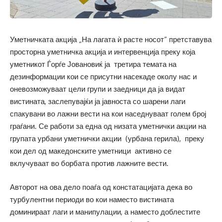
Уметничката акција „На лагата ѝ расте носот“ претставува
просторна уметничка акција и интервенција преку која
уметникот Ѓорѓе Јовановиќ ја третира темата на
дезинформации кои се присутни насекаде околу нас и
оневозможуваат цели групи и заедници да ја видат
вистината, заслепувајќи ја јавноста со шарени лаги
спакувани во лажни вести на кои наседнуваат голем број
граѓани. Се работи за една од низата уметнички акции на
групата урбани уметнички акции (урбана герила), преку
кои дел од македонските уметници активно се
вклучуваат во борбата против лажните вести.
Авторот на ова дело поаѓа од констатацијата дека во
турбулентни периоди во кои наместо вистината
доминираат лаги и манипулации, а наместо доблестите