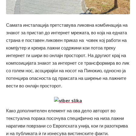
Самата инсталација претставува ликовна комбинација на
знакот за пристап до интернет мрежата, во која на едната
страна е поставен ликовен приказ на човек кој работи на
компјутер и креира лажни содржини кои потоа преку
интернет ги шири во онлајн просторот. На другиот крај на
композицијата знакот за интернет се трансформира во лик
со голем нос, асоцирајќи на носот на Пинокио, односно ја
потенцира опасноста од праксата на ширење на лажните
вести во онлајн просторот.
Како дополнителен елемент на ова дело авторот во
текстуална порака посочува специфично на низа лажни
наративи поврзани со Европската унија, кои ги разоткрива
и на публиката ѝ ги изнесува вистинските факти.