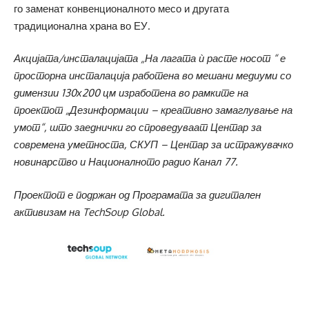
го заменат конвенционалното месо и другата
традиционална храна во ЕУ.
Акцијата/инсталацијата „На лагата
ѝ расте носот “ е
просторна инсталација работена во мешани медиуми со
димензии 130х200 цм изработена во рамките на
проектот „Дезинформации – креативно замаглување на
умот“, што заеднички го спроведуваат Центар за
современа уметноста, СКУП – Центар за истражувачко
новинарство и Националното радио Канал 77.
Проектот е подржан од Програмата за дигитален
активизам на TechSoup Global.