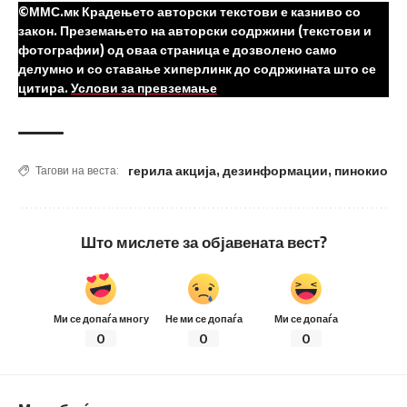
©ММС.мк Крадењето авторски текстови е казниво со
закон. Преземањето на авторски содржини (текстови и
фотографии) од оваа страница е дозволено само
делумно и со ставање хиперлинк до содржината што се
цитира.
Услови за превземање
герила акција
,
дезинформации
,
пинокио
Тагови на веста:
Што мислете за објавената вест?
Ми се допаѓа многу
Не ми се допаѓа
Ми се допаѓа
0
0
0