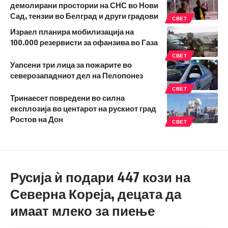
демолирани простории на СНС во Нови
Сад, тензии во Белград и други градови
СВЕТ
Израел планира мобилизација на
100.000 резервисти за офанзива во Газа
СВЕТ
Уапсени три лица за пожарите во
северозападниот дел на Пелопонез
СВЕТ
Тринаесет повредени во силна
експлозија во центарот на рускиот град
Ростов на Дон
СВЕТ
Русија ѝ подари 447 кози на
Северна Кореја, децата да
имаат млеко за пиење