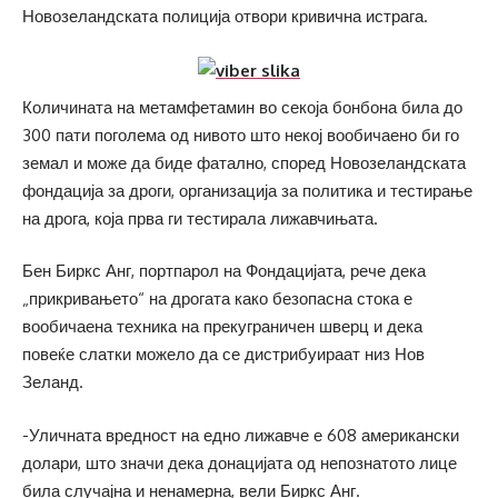
Новозеландската полиција отвори кривична истрага.
Количината на метамфетамин во секоја бонбона била до
300 пати поголема од нивото што некој вообичаено би го
земал и може да биде фатално, според Новозеландската
фондација за дроги, организација за политика и тестирање
на дрога, која прва ги тестирала лижавчињата.
Бен Биркс Анг, портпарол на Фондацијата, рече дека
„прикривањето“ на дрогата како безопасна стока е
вообичаена техника на прекуграничен шверц и дека
повеќе слатки можело да се дистрибуираат низ Нов
Зеланд.
-Уличната вредност на едно лижавче е 608 американски
долари, што значи дека донацијата од непознатото лице
била случајна и ненамерна, вели Биркс Анг.