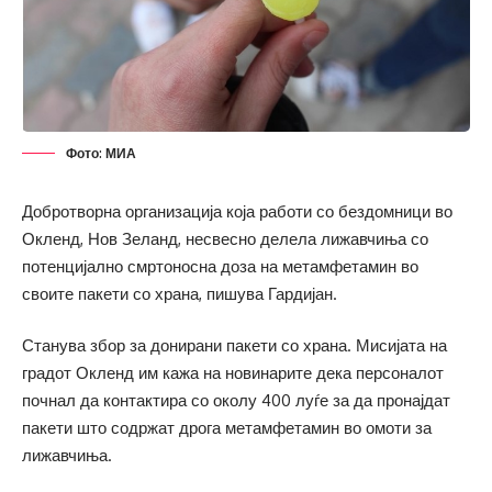
Фото: МИА
Добротворна организација која работи со бездомници во
Окленд, Нов Зеланд, несвесно делела лижавчиња со
потенцијално смртоносна доза на метамфетамин во
своите пакети со храна, пишува Гардијан.
Станува збор за донирани пакети со храна. Мисијата на
градот Окленд им кажа на новинарите дека персоналот
почнал да контактира со околу 400 луѓе за да пронајдат
пакети што содржат дрога метамфетамин во омоти за
лижавчиња.