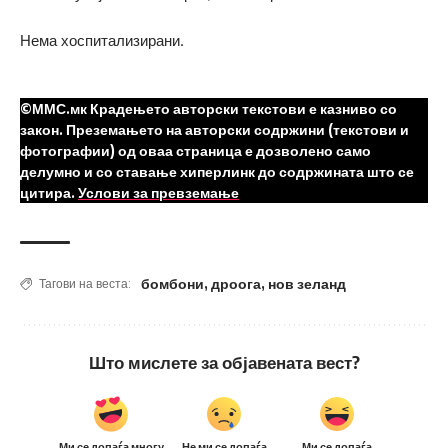
Нема хоспитализирани.
©ММС.мк Крадењето авторски текстови е казниво со
закон. Преземањето на авторски содржини (текстови и
фотографии) од оваа страница е дозволено само
делумно и со ставање хиперлинк до содржината што се
цитира.
Услови за превземање
бомбони
,
дроога
,
нов зеланд
Тагови на веста:
Што мислете за објавената вест?
Ми се допаѓа многу
Не ми се допаѓа
Ми се допаѓа