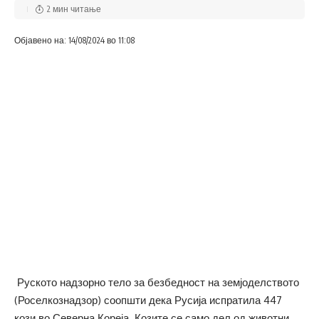
2 мин читање
Објавено на: 14/08/2024 во 11:08
Руското надзорно тело за безбедност на земјоделството
(Роселкознадзор) соопшти дека Русија испратила 447
кози во Северна Кореја. Козите се само дел од животни