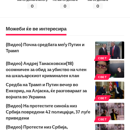
0
0
0
Можеби ќе ве интересира
(Видео) Почна средбата меѓу Путин и
Трамп
СВЕТ
(Видео) Андреј Танасковски(18)
осомничен за обид за убиство на член
на шкаљарскиот криминален клан
СВЕТ
Средба на Трамп и Путин вечер во
Енкориџ, на Алјаска, ќе разговараат за
војната во Украина
СВЕТ
(Видео) На протестите синоќа низ
Србија повредени 42 полицајци, 37 луѓе
приведени
СВЕТ
(Видео) Протести низ Србија,