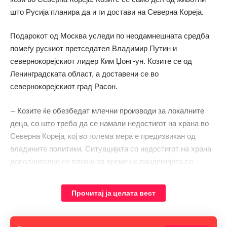
што Русија планира да и ги достави на Северна Кореја.
Подарокот од Москва уследи по неодамнешната средба
помеѓу рускиот претседател Владимир Путин и
севернокорејскиот лидер Ким Џонг-ун. Козите се од
Ленинградската област, а доставени се во
севернокорејскиот град Расон.
– Козите ќе обезбедат млечни производи за локалните
деца, со што треба да се намали недостигот на храна во
Северна Кореја, кој во голема мера е предизвикан од
владините политики. Ситуацијата со недостигот на храна
дополнително се влоши за време на пандемијата со
Ковид-19, наведе бриселскиот портал „Политико“.
Прочитај ја целата вест