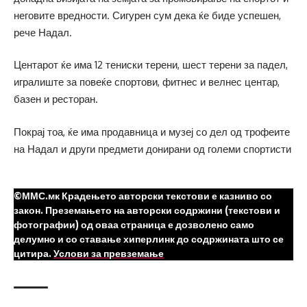
неговите вредности. Сигурен сум дека ќе биде успешен,
рече Надал.
Центарот ќе има 12 тениски терени, шест терени за падел,
игралиште за повеќе спортови, фитнес и велнес центар,
базен и ресторан.
Покрај тоа, ќе има продавница и музеј со дел од трофеите
на Надал и други предмети донирани од големи спортисти
©ММС.мк Крадењето авторски текстови е казниво со
закон. Преземањето на авторски содржини (текстови и
фотографии) од оваа страница е дозволено само
делумно и со ставање хиперлинк до содржината што се
цитира.
Услови за превземање