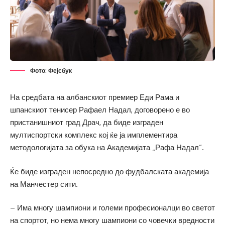
Фото: Фејсбук
На средбата на албанскиот премиер Еди Рама и
шпанскиот тенисер Рафаел Надал, договорено е во
пристанишниот град Драч, да биде изграден
мултиспортски комплекс кој ќе ја имплементира
методологијата за обука на Академијата „Рафа Надал“.
Ќе биде изграден непосредно до фудбалската академија
на Манчестер сити.
– Има многу шампиони и големи професионалци во светот
на спортот, но нема многу шампиони со човечки вредности