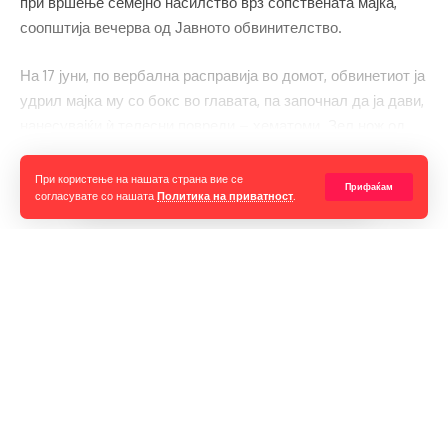
при вршење семејно насилство врз сопствената мајка,
соопштија вечерва од Јавното обвинителство.
На 17 јуни, по вербална расправија во домот, обвинетиот ја
удрил мајка му со бокс во главата, па започнал да ја дави,
нанесувајќи ѝ телесни повреди – хематоми. Зел нож од
кујната со кој ѝ се заканил дека ќе ја убие.
Прочитај ја целата вест
При користење на нашата страна вие се
Прифаќам
согласувате со нашата
Политика на приватност
.
Горан Гаврилов
“Ние самите мора да се избориме за слободата на говорот,
таа не е секогаш гарантирана, таа борба мора да продолжи до
крај. Секоја власт тежнее да ја ограничи слободата на говорот
и слободата на мислењето но ние како медиуми мораме да го
оневозможиме тоа”