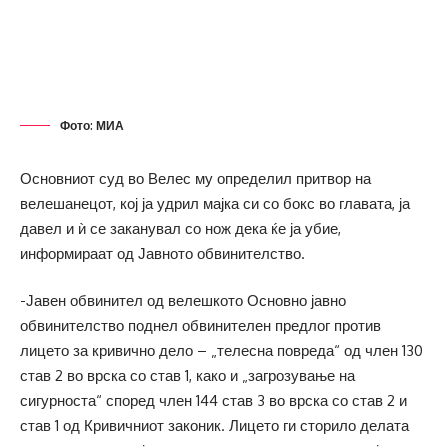
Фото: МИА
Основниот суд во Велес му определил притвор на
велешанецот, кој ја удрил мајка си со бокс во главата, ја
давел и ѝ се заканувал со нож дека ќе ја убие,
информираат од Јавното обвинителство.
-Јавен обвинител од велешкото Основно јавно
обвинителство поднел обвинителен предлог против
лицето за кривично дело – „телесна повреда“ од член 130
став 2 во врска со став 1, како и „загрозување на
сигурноста“ според член 144 став 3 во врска со став 2 и
став 1 од Кривичниот законик. Лицето ги сторило делата