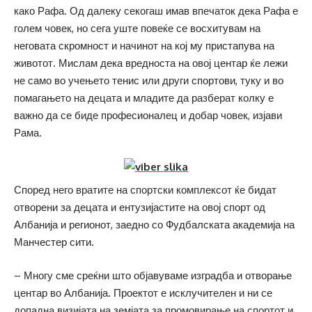
како Рафа. Од далеку секогаш имав впечаток дека Рафа е
голем човек, но сега уште повеќе се восхитувам на
неговата скромност и начинот на кој му пристапува на
животот. Мислам дека вредноста на овој центар ќе лежи
не само во учењето тенис или други спортови, туку и во
помагањето на децата и младите да разберат колку е
важно да се биде професионалец и добар човек, изјави
Рама.
Според него вратите на спортски комплексот ќе бидат
отворени за децата и ентузијастите на овој спорт од
Албанија и регионот, заедно со Фудбалската академија на
Манчестер сити.
– Многу сме среќни што објавуваме изградба и отворање
центар во Албанија. Проектот е исклучителен и ни се
допадна визијата на земјата за промовирање на спортот и