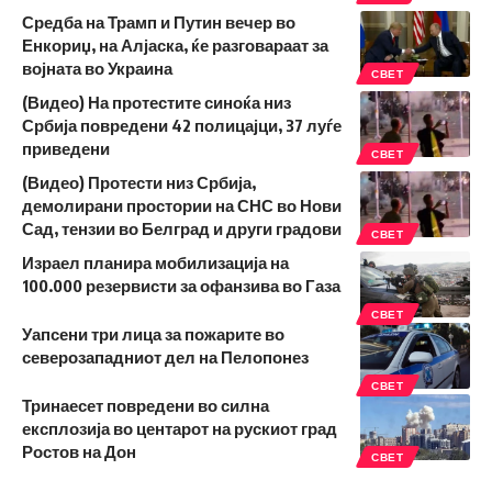
Средба на Трамп и Путин вечер во
Енкориџ, на Алјаска, ќе разговараат за
војната во Украина
СВЕТ
(Видео) На протестите синоќа низ
Србија повредени 42 полицајци, 37 луѓе
приведени
СВЕТ
(Видео) Протести низ Србија,
демолирани простории на СНС во Нови
Сад, тензии во Белград и други градови
СВЕТ
Израел планира мобилизација на
100.000 резервисти за офанзива во Газа
СВЕТ
Уапсени три лица за пожарите во
северозападниот дел на Пелопонез
СВЕТ
Тринаесет повредени во силна
експлозија во центарот на рускиот град
Ростов на Дон
СВЕТ