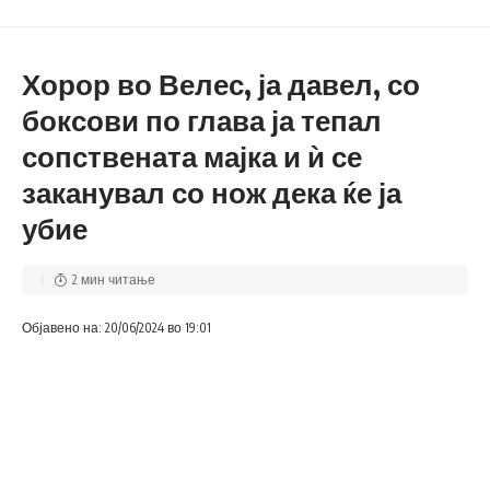
Хорор во Велес, ја давел, со
боксови по глава ја тепал
сопствената мајка и ѝ се
заканувал со нож дека ќе ја
убие
2 мин читање
Објавено на: 20/06/2024 во 19:01