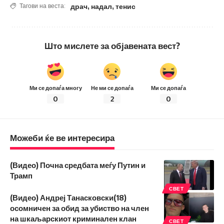
драч
,
надал
,
тенис
Тагови на веста:
Што мислете за објавената вест?
Ми се допаѓа многу
Не ми се допаѓа
Ми се допаѓа
0
2
0
Можеби ќе ве интересира
(Видео) Почна средбата меѓу Путин и
Трамп
СВЕТ
(Видео) Андреј Танасковски(18)
осомничен за обид за убиство на член
на шкаљарскиот криминален клан
СВЕТ