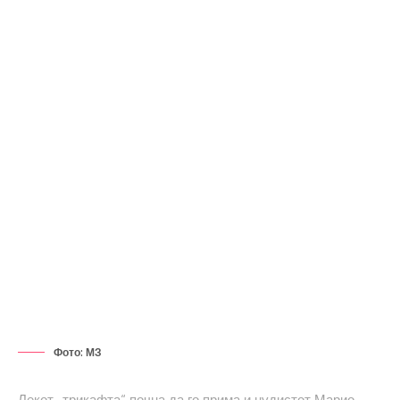
Фото: МЗ
Лекот „трикафта“ почна да го прима и џудистот Марио