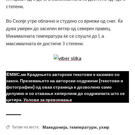
степени.
Во Скопје утре облачно и студено со врнежи од снег. Ќе
дува умерен до засилен ветер од северен правец.
Минималната температура ќе се спушти до 1, а
максималната ќе достигне 3 степени.
©ММС.мк Крадењето авторски текстови е казниво со
закон. Преземањето на авторски содржини (текстови и
фотографии) од оваа страница е дозволено само
делумно и со ставање хиперлинк до содржината што се
цитира.
Услови за превземање
Македонија
,
температури
,
ухмр
Тагови на веста: