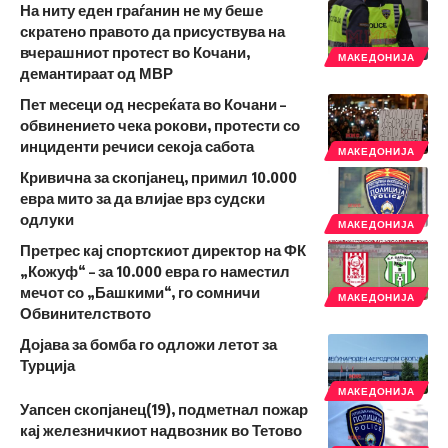
На ниту еден граѓанин не му беше
скратено правото да присуствува на
вчерашниот протест во Кочани,
МАКЕДОНИЈА
демантираат од МВР
Пет месеци од несреќата во Кочани –
обвинението чека рокови, протести со
инциденти речиси секоја сабота
МАКЕДОНИЈА
Кривична за скопјанец, примил 10.000
евра мито за да влијае врз судски
одлуки
МАКЕДОНИЈА
Претрес кај спортскиот директор на ФК
„Кожуф“ – за 10.000 евра го наместил
мечот со „Башкими“, го сомничи
МАКЕДОНИЈА
Обвинителството
Дојава за бомба го одложи летот за
Турција
МАКЕДОНИЈА
Уапсен скопјанец(19), подметнал пожар
кај железничкиот надвозник во Тетово