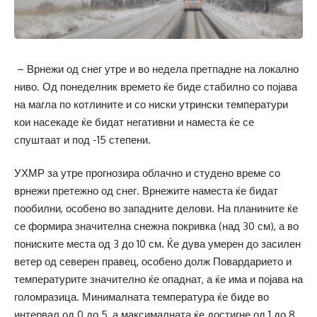
– Врнежи од снег утре и во недела претпадне на локално
ниво. Од понеделник времето ќе биде стабилно со појава
на магла по котлините и со ниски утрински температури
кои насекаде ќе бидат негативни и наместа ќе се
спуштаат и под -15 степени.
УХМР за утре прогнозира облачно и студено време со
врнежи претежно од снег. Врнежите наместа ќе бидат
пообилни, особено во западните делови. На планините ќе
се формира значителна снежна покривка (над 30 см), а во
пониските места од 3 до 10 см. Ќе дува умерен до засилен
ветер од северен правец, особено долж Повардарието и
температурите значително ќе опаднат, а ќе има и појава на
голомразица. Минималната температура ќе биде во
интервал од 0 до 5, а максималната ќе достигне од 1 до 8