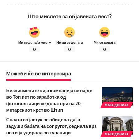
Што мислете за објавената вест?
Ми се допаѓа многу
Не ми се допаѓа
Ми се допаѓа
0
0
0
Можеби ќе ве интересира
Бизнисмените чија компанија се најде
во Топ пет по заработка од
фотоволтаици се донатори на 20-
МАКЕДОНИЈА
метарскиот крст во Штип
Снаата со јастук се обидела да ја
задуши бабата на сопругот, седнала врз
неа и ја удирала со тупаници
МАКЕДОНИЈА