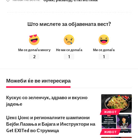
Што мислете за објавената вест?
Ми се допаѓа многу
Не ми се допаѓа
Ми се допаѓа
2
1
1
Можеби ќе ве интересира
Кускус со зеленчук, здраво и вкусно
јадење
ЖИВОТ
Џекс Џонс и регионалните шампиони
Бејби Лазања и Бајага и Инструктори на
Get EXITed во Струмица
ЖИВОТ