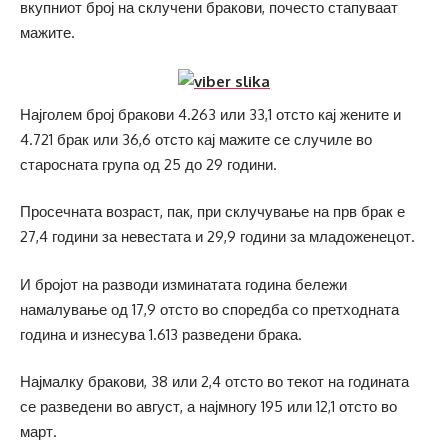
вкупниот број на склучени бракови, почесто стапуваат
мажите.
Најголем број бракови 4.263 или 33,1 отсто кај жените и
4.721 брак или 36,6 отсто кај мажите се случиле во
старосната група од 25 до 29 години.
Просечната возраст, пак, при склучување на прв брак е
27,4 години за невестата и 29,9 години за младоженецот.
И бројот на разводи изминатата година бележи
намалување од 17,9 отсто во споредба со претходната
година и изнесува 1.613 разведени брака.
Најмалку бракови, 38 или 2,4 отсто во текот на годината
се разведени во август, а најмногу 195 или 12,1 отсто во
март.