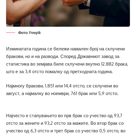
Фото: Freepik
Изминатата година се бележи намален број на склучени
бракови, но и на разводи. Според Државниот завод за
статистика во земјава биле склучени вкупно 12.882 бракa,
што е за 3,4 отсто помалку од претходната година.
Најмногу бракови, 1.851 или 14,4 отсто, се склучени во
август, а најмалку во ноември, 761 брак или 5,9 отсто.
Најчесто е стапувањето во прв брак со учество од 93,7
отсто за жените и 93,2 отсто за мажите. Во втор брак со
учество од 6,3 отсто и трет брак со учество 0,5 отсто, во