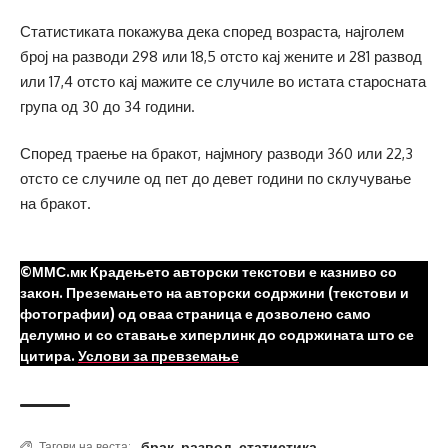
Статистиката покажува дека според возраста, најголем
број на разводи 298 или 18,5 отсто кај жените и 281 развод
или 17,4 отсто кај мажите се случиле во истата старосната
група од 30 до 34 години.
Според траење на бракот, најмногу разводи 360 или 22,3
отсто се случиле од пет до девет години по склучување
на бракот.
©ММС.мк Крадењето авторски текстови е казниво со
закон. Преземањето на авторски содржини (текстови и
фотографии) од оваа страница е дозволено само
делумно и со ставање хиперлинк до содржината што се
цитира.
Услови за превземање
брак
,
развод
,
статистика
Тагови на веста: