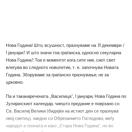
Нова Година! Што, всушност, празнуваме на 31 декември /
1 јануари? И што значи тоа граѓанска, односно секуларна
Нова Година? Тоа е моментот кога сите ние, сиот свет
влегува во следното новолетие, т. е. започнува Новата
Година. Зборуваме за граѓанско празнување, не за
црковно.
Па и таканаречената „Василица“, 1 јануари, Нова Година по
Јулијанскиот календар, чиешто предание е поврзано со
Св. Василиј Велики (бидејќи на истиот ден се празнува
овој светец), заедно со Обрезанието Господово, меѓу
народот е позната и како „Стара Нова Година“, но во