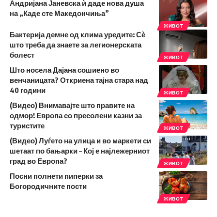
Андријана Јаневска ѝ даде нова душа
на „Каде сте Македончиња”
ЖИВОТ
Бактерија демне од клима уредите: Сѐ
што треба да знаете за легионерската
болест
ЖИВОТ
Што носела Дајана сошиено во
венчаницата? Откриена тајна стара над
40 години
ЖИВОТ
(Видео) Внимавајте што правите на
одмор! Европа со пресолени казни за
туристите
ЖИВОТ
(Видео) Луѓето на улица и во маркети си
шетаат по бањарки – Кој е најлежерниот
град во Европа?
ЖИВОТ
Посни полнети пиперки за
Богородичните пости
ЖИВОТ