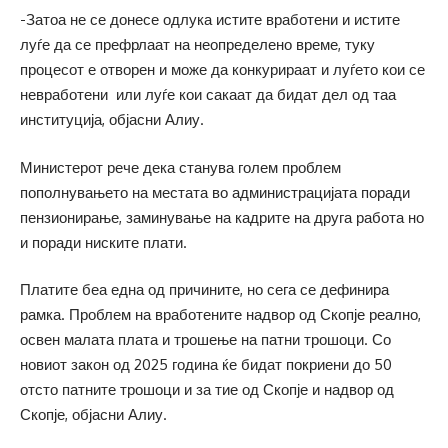
-Затоа не се донесе одлука истите вработени и истите
луѓе да се префрлаат на неопределено време, туку
процесот е отворен и може да конкурираат и луѓето кои се
невработени или луѓе кои сакаат да бидат дел од таа
институција, објасни Алиу.
Министерот рече дека станува голем проблем
пополнувањето на местата во администрацијата поради
пензионирање, заминување на кадрите на друга работа но
и поради ниските плати.
Платите беа една од причините, но сега се дефинира
рамка. Проблем на вработените надвор од Скопје реално,
освен малата плата и трошење на патни трошоци. Со
новиот закон од 2025 година ќе бидат покриени до 50
отсто патните трошоци и за тие од Скопје и надвор од
Скопје, објасни Алиу.