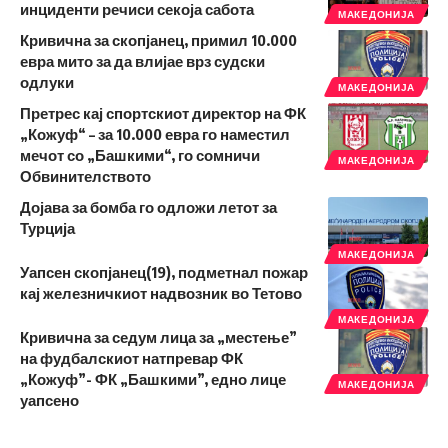
инциденти речиси секоја сабота
МАКЕДОНИЈА
Кривична за скопјанец, примил 10.000
евра мито за да влијае врз судски
одлуки
МАКЕДОНИЈА
Претрес кај спортскиот директор на ФК
„Кожуф“ – за 10.000 евра го наместил
мечот со „Башкими“, го сомничи
МАКЕДОНИЈА
Обвинителството
Дојава за бомба го одложи летот за
Турција
МАКЕДОНИЈА
Уапсен скопјанец(19), подметнал пожар
кај железничкиот надвозник во Тетово
МАКЕДОНИЈА
Кривична за седум лица за „местење”
на фудбалскиот натпревар ФК
„Кожуф”- ФК „Башкими”, едно лице
МАКЕДОНИЈА
уапсено