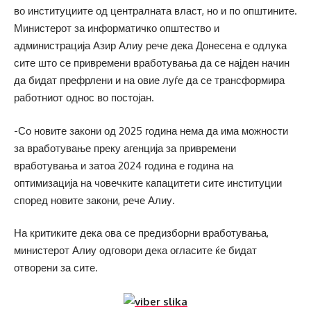
во институциите од централната власт, но и по општините.
Министерот за информатичко општество и
администрација Азир Алиу рече дека Донесена е одлука
сите што се привремени вработувања да се најден начин
да бидат префрлени и на овие луѓе да се трансформира
работниот однос во постојан.
-Со новите закони од 2025 година нема да има можности
за вработување преку агенција за привремени
вработувања и затоа 2024 година е година на
оптимизација на човечките капацитети сите институции
според новите закони, рече Алиу.
На критиките дека ова се предизборни вработувања,
министерот Алиу одговори дека огласите ќе бидат
отворени за сите.