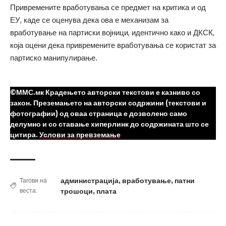
Привремените вработувања се предмет на критика и од
ЕУ, каде се оценува дека ова е механизам за
вработување на партиски војници, идентично како и ДКСК,
која оцени дека привремените вработувања се користат за
партиско манипулирање.
©ММС.мк Крадењето авторски текстови е казниво со
закон. Преземањето на авторски содржини (текстови и
фотографии) од оваа страница е дозволено само
делумно и со ставање хиперлинк до содржината што се
цитира.
Услови за превземање
администрација
,
вработување
,
патни
Тагови на
веста:
трошоци
,
плата