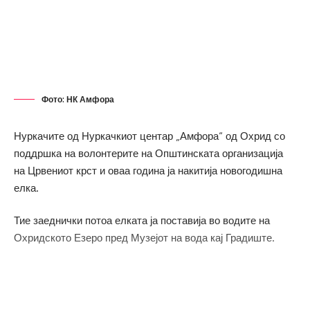
Фото: НК Амфора
Нуркачите од Нуркачкиот центар „Амфора“ од Охрид со
поддршка на волонтерите на Општинската организација
на Црвениот крст и оваа година ја накитија новогодишна
елка.
Тие заеднички потоа елката ја поставија во водите на
Охридското Езеро пред Музејот на вода кај Градиште.