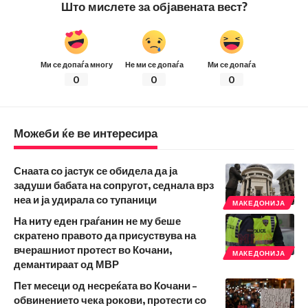
Што мислете за објавената вест?
Ми се допаѓа многу
Не ми се допаѓа
Ми се допаѓа
0
0
0
Можеби ќе ве интересира
Снаата со јастук се обидела да ја
задуши бабата на сопругот, седнала врз
неа и ја удирала со тупаници
МАКЕДОНИЈА
На ниту еден граѓанин не му беше
скратено правото да присуствува на
вчерашниот протест во Кочани,
МАКЕДОНИЈА
демантираат од МВР
Пет месеци од несреќата во Кочани –
обвинението чека рокови, протести со