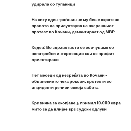
удирала со тупаници
На ниту еден граѓанин не му беше скратено
правото да присуствува на вчерашниот
протест во Кочани, демантираат од МВР
Кедев: Во здравството се соочуваме со
непотребни интервенции кои се профит
ориентирани
Пет месеци од несреќата во Кочани –
обвинението чека рокови, протести со
инциденти речиси секоја сабота
Кривична за скопјанец, примил 10.000 евра
мито за да влијае врз судски одлуки