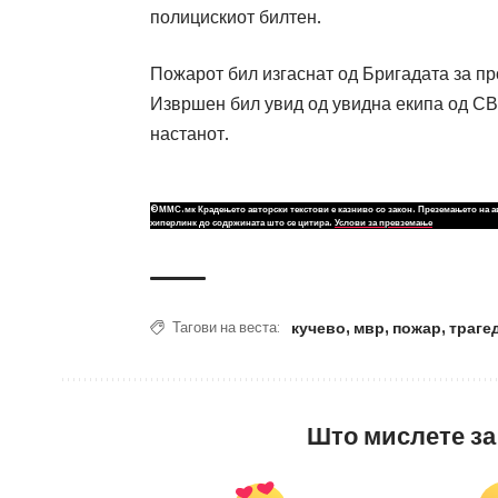
полицискиот билтен.
Пожарот бил изгаснат од Бригадата за п
Извршен бил увид од увидна екипа од СВ
настанот.
©ММС.мк Крадењето авторски текстови е казниво со закон. Преземањето на а
хиперлинк до содржината што се цитира.
Услови за превземање
кучево
,
мвр
,
пожар
,
траге
Тагови на веста:
Што мислете за