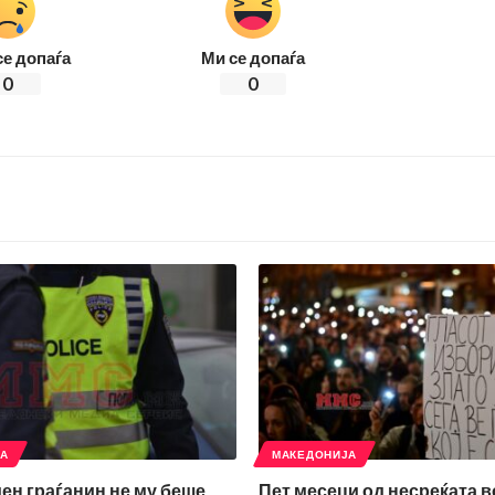
се допаѓа
Ми се допаѓа
0
0
ЈА
МАКЕДОНИЈА
ден граѓанин не му беше
Пет месеци од несреќата в