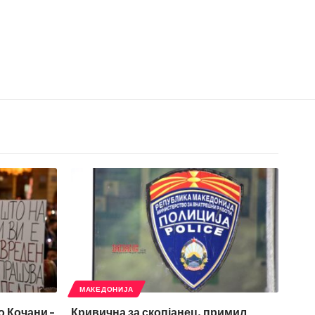
МАКЕДОНИЈА
о Кочани –
Кривична за скопјанец, примил