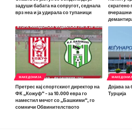
задуши бабата на сопругот, седнала
скратено 
врз неа и ја удирала со тупаници
вчерашнио
демантир
МАКЕДОНИЈА
МАКЕДОНИ
Претрес кај спортскиот директор на
Дојава за
ФК „Кожуф“ – за 10.000 евра го
Турција
наместил мечот со „Башкими“, го
сомничи Обвинителството