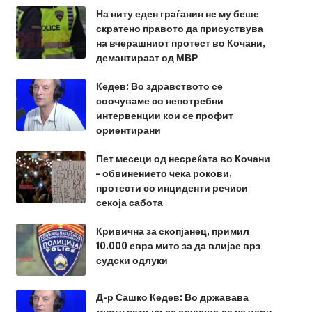
На ниту еден граѓанин не му беше
скратено правото да присуствува
на вчерашниот протест во Кочани,
демантираат од МВР
Кедев: Во здравството се
соочуваме со непотребни
интервенции кои се профит
ориентирани
Пет месеци од несреќата во Кочани
– обвинението чека рокови,
протести со инциденти речиси
секоја сабота
Кривична за скопјанец, примил
10.000 евра мито за да влијае врз
судски одлуки
Д-р Сашко Кедев: Во државава
многу пати ни се случува да не удри