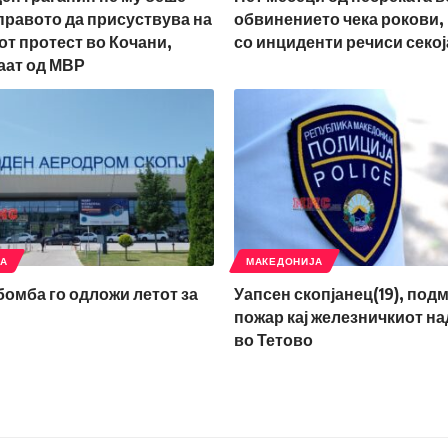
правото да присуствува на
обвинението чека рокови,
т протест во Кочани,
со инциденти речиси секој
аат од МВР
ЈА
МАКЕДОНИЈА
 бомба го одложи летот за
Уапсен скопјанец(19), под
пожар кај железничкиот н
во Тетово