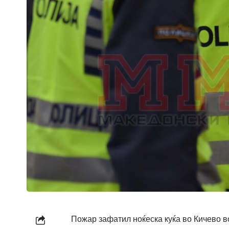
Пожар зафатил ноќеска куќа во Кичево во