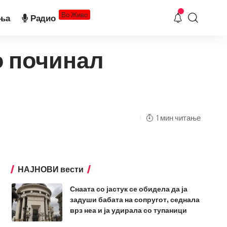
Во Живо
ња
Радио
о починал
1 мин читање
НАЈНОВИ вести
Снаата со јастук се обидела да ја
задуши бабата на сопругот, седнала
врз неа и ја удирала со тупаници