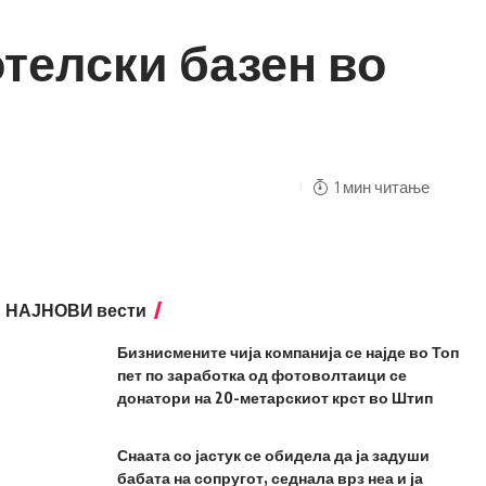
отелски базен во
1 мин читање
НАЈНОВИ вести
Бизнисмените чија компанија се најде во Топ
пет по заработка од фотоволтаици се
донатори на 20-метарскиот крст во Штип
Снаата со јастук се обидела да ја задуши
бабата на сопругот, седнала врз неа и ја