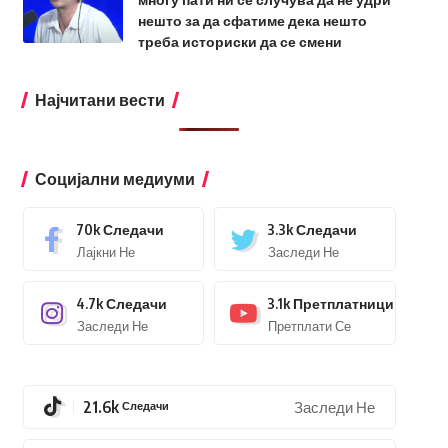
нешто за да сфатиме дека нешто
треба историски да се смени
Најчитани вести
Социјални медиуми
70k
Следачи
3.3k
Следачи
Лајкни Не
Заследи Не
4.7k
Следачи
3.1k
Претплатници
Заследи Не
Претплати Се
21.6k
Следачи
Заследи Не