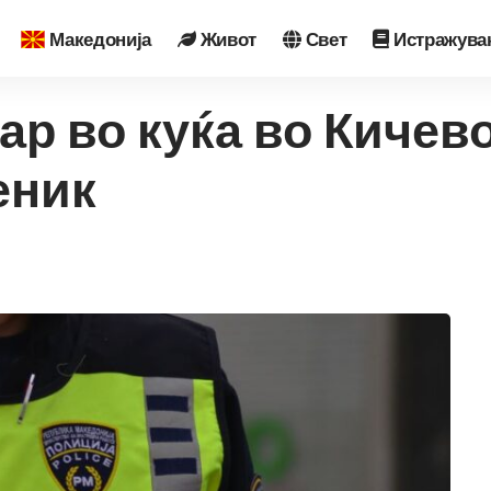
Македонија
Живот
Свет
Истражува
жар во куќа во Кичев
еник