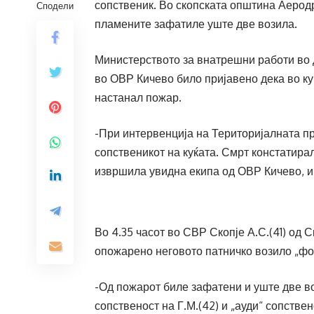
сопственик. Во скопската општина Аеродр
Сподели
пламените зафатиле уште две возила.
Министерството за внатрешни работи во 
во ОВР Кичево било пријавено дека во куќ
настанал пожар.
-При интервенција на Територијалната п
сопственикот на куќата. Смрт констатира
извршила увидна екипа од ОВР Кичево,
Во 4.35 часот во СВР Скопје А.С.(41) од 
опожарено неговото патничко возило „фор
-Од пожарот биле зафатени и уште две во
сопственост на Г.М.(42) и „ауди“ сопствен