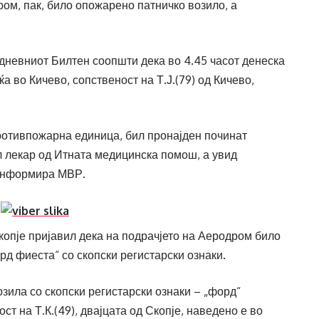
ом, пак, било опожарено патничко возило, а
дневниот Билтен соопшти дека во 4.45 часот денеска
а во Кичево, сопственост на Т.Ј.(79) од Кичево,
ротивпожарна единица, бил пронајден починат
л лекар од Итната медицинска помош, а увид
 информира МВР.
Скопје пријавил дека на подрачјето на Аеродром било
д фиеста“ со скопски регистарски ознаки.
зила со скопски регистарски ознаки – „форд“
ост на Т.К.(49), двајцата од Скопје, наведено е во