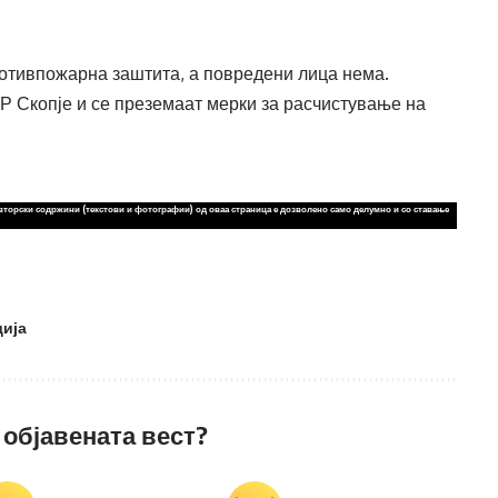
ротивпожарна заштита, а повредени лица нема.
Р Скопје и се преземаат мерки за расчистување на
вторски содржини (текстови и фотографии) од оваа страница е дозволено само делумно и со ставање
дија
 објавената вест?