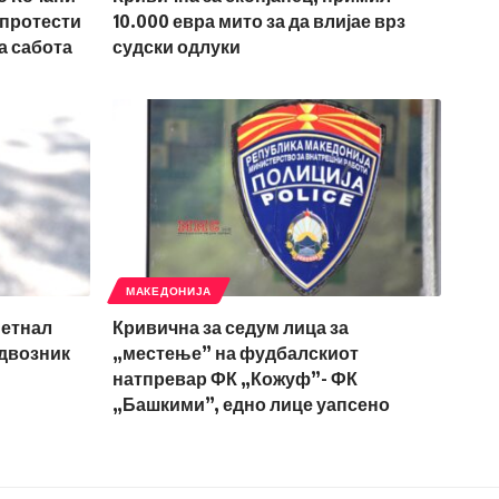
 протести
10.000 евра мито за да влијае врз
а сабота
судски одлуки
МАКЕДОНИЈА
метнал
Кривична за седум лица за
адвозник
„местење” на фудбалскиот
натпревар ФК „Кожуф”- ФК
„Башкими”, едно лице уапсено