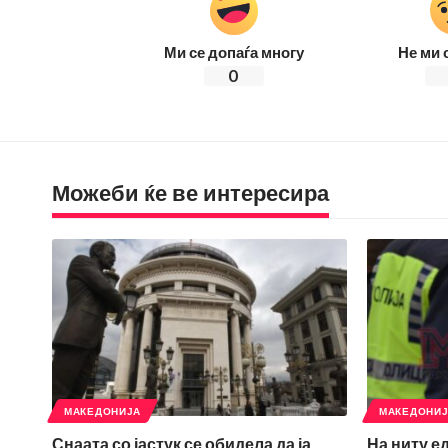
Ми се допаѓа многу
Не ми 
0
Можеби ќе ве интересира
МАКЕДОНИЈА
МАКЕДОНИ
Снаата со јастук се обидела да ја
На ниту е