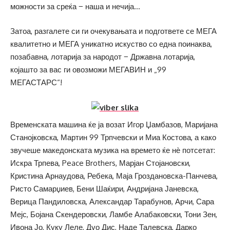
можности за среќа − наша и нечија…
Затоа, разгалете си ги очекувањата и подгответе се МЕГА
квалитетно и МЕГА уникатно искуство со една поинаква,
позабавна, лотарија за народот − Државна лотарија,
којашто за вас ги овозможи МЕГАВИН и „99
МЕГАСТАРС“!
Временската машина ќе ја возат Игор Џамбазов, Маријана
Станојковска, Мартин 99 Трпчевски и Миа Костова, а како
звучеше македонската музика на времето ќе нѐ потсетат:
Искра Трпева, Peace Brothers, Марјан Стојановски,
Кристина Арнаудова, Ребека, Маја Гроздановска-Панчева,
Ристо Самарџиев, Бени Шаќири, Андријана Јаневска,
Верица Пандиловска, Александар Тарабунов, Арчи, Сара
Мејс, Бојана Скендеровски, Ламбе Алабаковски, Тони Зен,
Ивона Јо, Куку Леле, Дуо Дис, Наде Талевска, Дарко