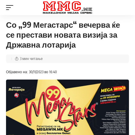
Со „99 Мегастарс“ вечерва ќе
се престави новата визија за
Државна лотарија
3 мин читање
Објавено на: 30/11/2023 во 16:40