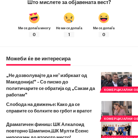
Што мислете за објавената вест?
Ми се допаѓа многу
Не ми се допаѓа
Ми се допаѓа
0
1
0
Можеби ќе ве интересира
„Не дозволувајте да не’ избркаат од
Македонија!“ – Со писмо до
политичарите се обратија од „Сакам да
КОМЕРЦИЈАЛНИ О
работам“
Слобода на движење: Како да се
справите со болките во грбот и вратот
КОМЕРЦИЈАЛНИ О
Драматичен финиш: ШК Алкалоид
повторно Шампион,ШК Мулти Есенс
непоразен до второто место!