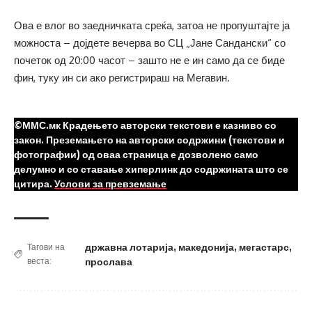
Ова е влог во заедничката среќа, затоа не пропуштајте ја
можноста – дојдете вечерва во СЦ „Јане Сандански“ со
почеток од 20:00 часот – зашто не е ин само да се биде
фин, туку ин си ако регистрираш на Мегавин.
©ММС.мк Крадењето авторски текстови е казниво со
закон. Преземањето на авторски содржини (текстови и
фотографии) од оваа страница е дозволено само
делумно и со ставање хиперлинк до содржината што се
цитира.
Услови за превземање
државна лотарија
,
македонија
,
мегастарс
,
Тагови на
веста:
прослава