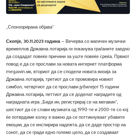
„Спонзорирана објава“
Скопје, 30.11.2023 година
– Вечерва со магичен музички
времеплов Државна лотарија ги поканува граѓаните заедно
да создадат повеќе причини за уште повеќе среќа. Првиот
повод е да се прослави за новата интернет платформа
megawin.мк, вториот да се сподели новата визија за
Државна лотарија, третиот да се промовира новиот
симбол, четвртиот да се прослави јубилејот 15 години
Државна лотарија, петтиот да се доделат наградите од
наградната игра „Биди ин, регистрирај се на мегавин“,
шестиот да се слави музиката од 1990-те и 2000-те со кој
ќе потврдиме колку е важно да се поттикнуваат убавите
емоции, да се инспирира надежта, да се даде простор на
сонот, да се гради едно големо цело, да се создаваат