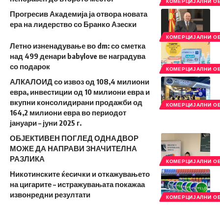
КОМЕРЦИЈАЛНИ О
Прогресив Академија ја отвора новата
ера на лидерство со Бранко Азески
КОМЕРЦИЈАЛНИ О
Летно изненадување во dm: со сметка
над 499 денари babylove ве наградува
со подарок
КОМЕРЦИЈАЛНИ О
АЛКАЛОИД со извоз од 108,4 милиони
евра, инвестиции од 10 милиони евра и
вкупни консолидирани продажби од
КОМЕРЦИЈАЛНИ О
164,2 милиони евра во периодот
јануари – јуни 2025 г.
ОБЈЕКТИВЕН ПОГЛЕД ОДНАДВОР
МОЖЕ ДА НАПРАВИ ЗНАЧИТЕЛНА
РАЗЛИКА
КОМЕРЦИЈАЛНИ О
Никотинските ќесички и откажувањето
на цигарите – истражувањата покажаа
извонредни резултати
КОМЕРЦИЈАЛНИ О