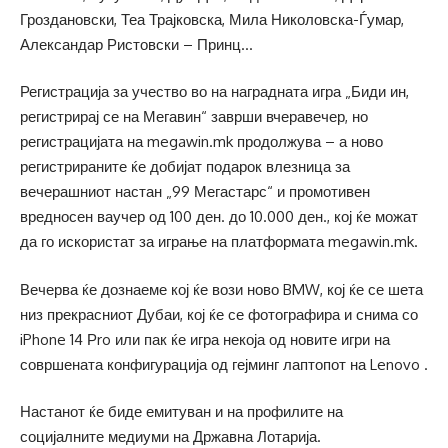
Гроздановски, Теа Трајковска, Мила Николовска-Ѓумар,
Александар Ристовски – Принц…
Регистрација за учество во на наградната игра „Биди ин,
регистрирај се на Мегавин“ заврши вчеравечер, но
регистрацијата на megawin.mk продолжува – а ново
регистрираните ќе добијат подарок влезница за
вечерашниот настан „99 Мегастарс“ и промотивен
вредносен ваучер од 100 ден. до 10.000 ден., кој ќе можат
да го искористат за играње на платформата megawin.mk.
Вечерва ќе дознаеме кој ќе вози ново BMW, кој ќе се шета
низ прекрасниот Дубаи, кој ќе се фотографира и снима со
iPhone 14 Рro или пак ќе игра некоја од новите игри на
совршената конфигурација од гејминг лаптопот на Lenovo .
Настанот ќе биде емитуван и на профилите на
социјалните медиуми на Државна Лотарија.