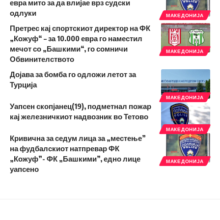
евра мито за да влијае врз судски
одлуки
МАКЕДОНИЈА
Претрес кај спортскиот директор на ФК
„Кожуф“ – за 10.000 евра го наместил
мечот со „Башкими“, го сомничи
МАКЕДОНИЈА
Обвинителството
Дојава за бомба го одложи летот за
Турција
МАКЕДОНИЈА
Уапсен скопјанец(19), подметнал пожар
кај железничкиот надвозник во Тетово
МАКЕДОНИЈА
Кривична за седум лица за „местење”
на фудбалскиот натпревар ФК
„Кожуф”- ФК „Башкими”, едно лице
МАКЕДОНИЈА
уапсено