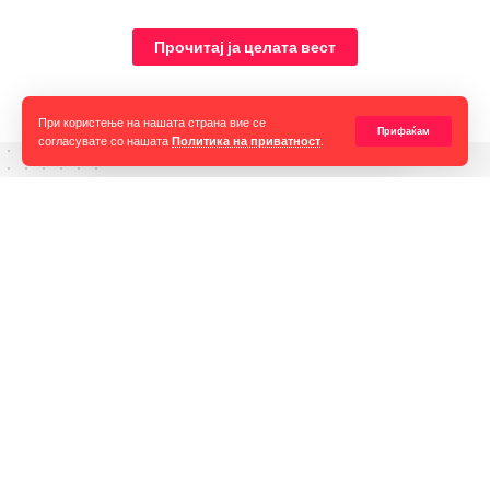
големиот хит „Ах тој крокодил“.
Прочитај ја целата вест
При користење на нашата страна вие се
Прифаќам
согласувате со нашата
Политика на приватност
.
Горан Гаврилов
“Ние самите мора да се избориме за слободата на говорот,
таа не е секогаш гарантирана, таа борба мора да продолжи до
крај. Секоја власт тежнее да ја ограничи слободата на говорот
и слободата на мислењето но ние како медиуми мораме да го
оневозможиме тоа”
Импресум
Контакт