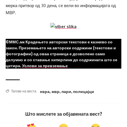
мерка притвор од 30 дена, се вели во информацијата од
МВР.
©ММС.мк Крадењето авторски текстови е казниво со
закон. Преземањето на авторски содржини (текстови и
фотографии) од оваа страница е дозволено само
делумно и со ставање хиперлинк до содржината што се
цитира.
Услови за превземање
евра
,
мвр
,
пари
,
полицајци
Тагови на веста:
Што мислете за објавената вест?