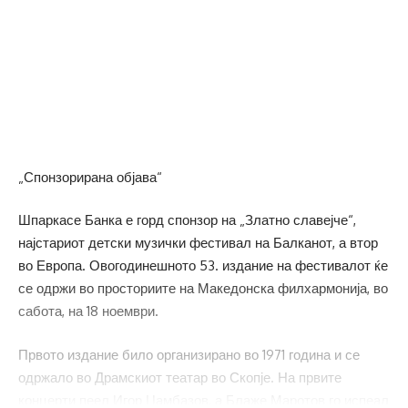
„Спонзорирана објава“
Шпаркасе Банка е горд спонзор на „Златно славејче“,
најстариот детски музички фестивал на Балканот, а втор
во Европа. Овогодинешното 53. издание на фестивалот ќе
се одржи во просториите на Македонска филхармонија, во
сабота, на 18 ноември.
Првото издание било организирано во 1971 година и се
одржало во Драмскиот театар во Скопје. На првите
концерти пеел Игор Џамбазов, а Блаже Маротов го испеал