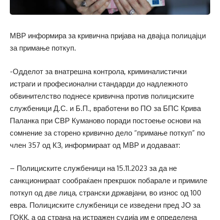
МВР информира за кривична пријава на двајца полицајци
за примање поткуп.
-Одделот за внатрешна контрола, криминалистички
истраги и професионални стандарди до надлежното
обвинителство поднесе кривична против полициските
службеници Д.С. и Б.П., вработени во ПО за БПС Крива
Паланка при СВР Куманово поради постоење основи на
сомнение за сторено кривично дело “примање поткуп” по
член 357 од КЗ, информираат од МВР и додаваат:
– Полициските службеници на 15.11.2023 за да не
санкционираат сообраќаен прекршок побарале и примиле
поткуп од две лица, странски државјани, во износ од 100
евра. Полициските службеници се изведени пред ЈО за
ГОКК, а од страна на истражен судија им е определена