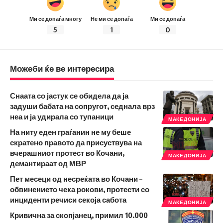
Ми се допаѓа многу
Не ми се допаѓа
Ми се допаѓа
5
1
0
Можеби ќе ве интересира
Снаата со јастук се обидела да ја
задуши бабата на сопругот, седнала врз
неа и ја удирала со тупаници
МАКЕДОНИЈА
На ниту еден граѓанин не му беше
скратено правото да присуствува на
вчерашниот протест во Кочани,
МАКЕДОНИЈА
демантираат од МВР
Пет месеци од несреќата во Кочани –
обвинението чека рокови, протести со
инциденти речиси секоја сабота
МАКЕДОНИЈА
Кривична за скопјанец, примил 10.000