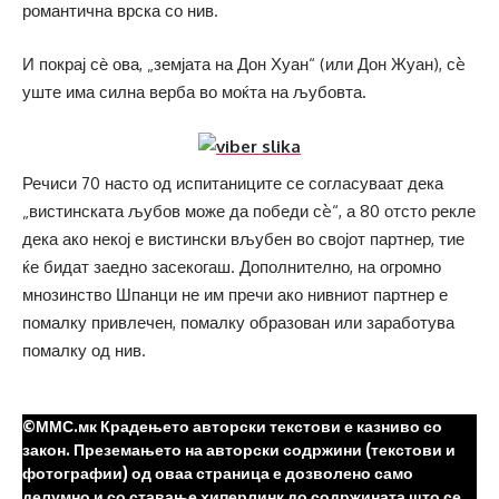
романтична врска со нив.
И покрај сѐ ова, „земјата на Дон Хуан“ (или Дон Жуан), сè
уште има силна верба во моќта на љубовта.
Речиси 70 насто од испитаниците се согласуваат дека
„вистинската љубов може да победи сè“, а 80 отсто рекле
дека ако некој е вистински вљубен во својот партнер, тие
ќе бидат заедно засекогаш. Дополнително, на огромно
мнозинство Шпанци не им пречи ако нивниот партнер е
помалку привлечен, помалку образован или заработува
помалку од нив.
©ММС.мк Крадењето авторски текстови е казниво со
закон. Преземањето на авторски содржини (текстови и
фотографии) од оваа страница е дозволено само
делумно и со ставање хиперлинк до содржината што се