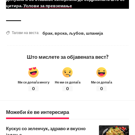
цитира.
Услови за превземање
брак
,
врска
,
љубов
,
шпанија
Тагови на веста:
Што мислете за објавената вест?
Ми се допаѓа многу
Не ми се допаѓа
Ми се допаѓа
0
0
0
Можеби ќе ве интересира
Кускус со зеленчук, здраво и вкусно
јадење