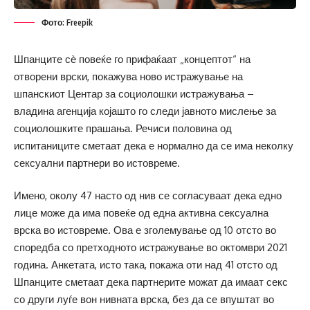
Фото: Freepik
Шпанците сѐ повеќе го прифаќаат „концептот“ на
отворени врски, покажува ново истражување на
шпанскиот Центар за социолошки истражувања –
владина агенција којашто го следи јавното мислење за
социолошките прашања. Речиси половина од
испитаниците сметаат дека е нормално да се има неколку
сексуални партнери во истовреме.
Имено, околу 47 насто од нив се согласуваат дека едно
лице може да има повеќе од една активна сексуална
врска во истовреме. Ова е зголемување од 10 отсто во
споредба со претходното истражување во октомври 2021
година. Анкетата, исто така, покажа оти над 41 отсто од
Шпанците сметаат дека партнерите можат да имаат секс
со други луѓе вон нивната врска, без да се впуштат во