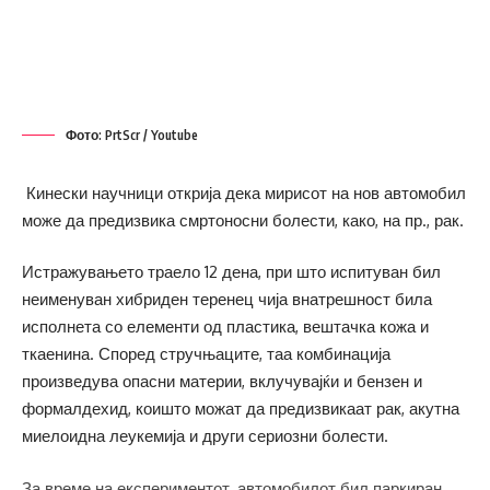
Фото: PrtScr / Youtube
Кинески научници открија дека мирисот на нов автомобил
може да предизвика смртоносни болести, како, на пр., рак.
Истражувањето траело 12 дена, при што испитуван бил
неименуван хибриден теренец чија внатрешност била
исполнета со елементи од пластика, вештачка кожа и
ткаенина. Според стручњаците, таа комбинација
произведува опасни материи, вклучувајќи и бензен и
формалдехид, коишто можат да предизвикаат рак, акутна
миелоидна леукемија и други сериозни болести.
За време на експериментот, автомобилот бил паркиран