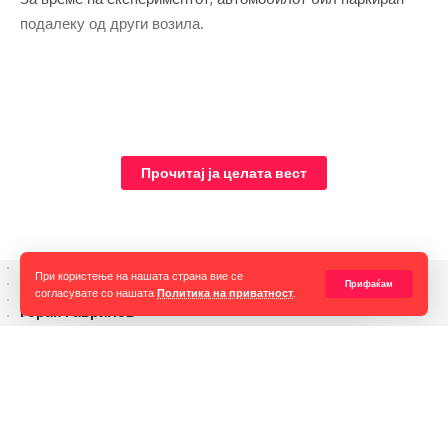
подалеку од други возила.
Прочитај ја целата вест
При користење на нашата страна вие се
Прифаќам
согласувате со нашата
Политика на приватност
.
Горан Гаврилов
“Ние самите мора да се избориме за слободата на говорот,
таа не е секогаш гарантирана, таа борба мора да продолжи до
крај. Секоја власт тежнее да ја ограничи слободата на говорот
и слободата на мислењето но ние како медиуми мораме да го
оневозможиме тоа”