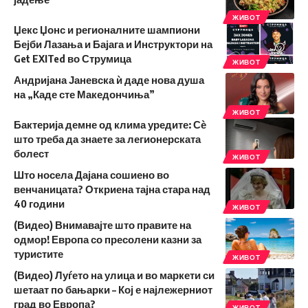
ЖИВОТ
Џекс Џонс и регионалните шампиони
Бејби Лазања и Бајага и Инструктори на
Get EXITed во Струмица
ЖИВОТ
Андријана Јаневска ѝ даде нова душа
на „Каде сте Македончиња”
ЖИВОТ
Бактерија демне од клима уредите: Сѐ
што треба да знаете за легионерската
болест
ЖИВОТ
Што носела Дајана сошиено во
венчаницата? Откриена тајна стара над
40 години
ЖИВОТ
(Видео) Внимавајте што правите на
одмор! Европа со пресолени казни за
туристите
ЖИВОТ
(Видео) Луѓето на улица и во маркети си
шетаат по бањарки – Кој е најлежерниот
град во Европа?
ЖИВОТ