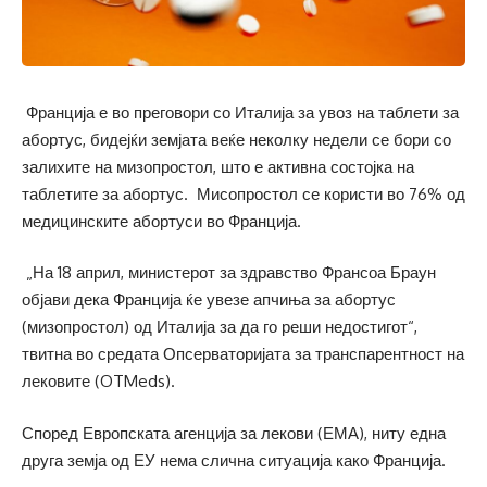
Франција е во преговори со Италија за увоз на таблети за
абортус, бидејќи земјата веќе неколку недели се бори со
залихите на мизопростол, што е активна состојка на
таблетите за абортус. Мисопростол се користи во 76% од
медицинските абортуси во Франција.
„На 18 април, министерот за здравство Франсоа Браун
објави дека Франција ќе увезе апчиња за абортус
(мизопростол) од Италија за да го реши недостигот“,
твитна во средата Опсерваторијата за транспарентност на
лековите (OTMeds).
Според Европската агенција за лекови (ЕМА), ниту една
друга земја од ЕУ нема слична ситуација како Франција.