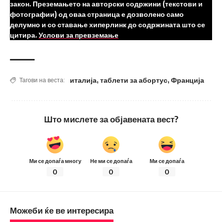
закон. Преземањето на авторски содржини (текстови и
фотографии) од оваа страница е дозволено само
делумно и со ставање хиперлинк до содржината што се
цитира.
Услови за превземање
италија
,
таблети за абортус
,
Франција
Тагови на веста:
Што мислете за објавената вест?
Ми се допаѓа многу
Не ми се допаѓа
Ми се допаѓа
0
0
0
Можеби ќе ве интересира