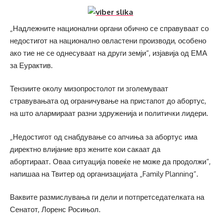
„Надлежните национални органи обично се справуваат со
недостигот на национално овластени производи, особено
ако тие не се однесуваат на други земји“, изјавија од ЕМА
за Еурактив.
Тензиите околу мизопростолот ги зголемуваат
стравувањата од ограничување на пристапот до абортус,
на што алармираат разни здруженија и политички лидери.
„Недостигот од снабдување со апчиња за абортус има
директно влијание врз жените кои сакаат да
абортираат. Оваа ситуација повеќе не може да продолжи“,
напишаа на Твитер од организацијата „Family Planning“.
Ваквите размислувања ги дели и потпретседателката на
Сенатот, Лоренс Росињол.