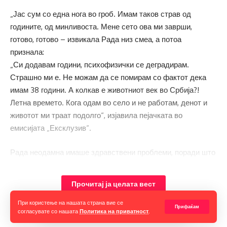
„Јас сум со една нога во гроб. Имам таков страв од
годините, од минливоста. Мене сето ова ми заврши,
готово, готово – извикала Рада низ смеа, а потоа
признала:
„Си додавам години, психофизички се деградирам.
Страшно ми е. Не можам да се помирам со фактот дека
имам 38 години. А колкав е животниот век во Србија?!
Летна времето. Кога одам во село и не работам, денот и
животот ми траат подолго“, изјавила пејачката во
емисијата „Ексклузив“.
Рада неодамна имаше здравствени проблеми, поради што
морала да ги откаже сите настапи.
-Рада веќе две-три години буквално не може одвреме-
Прочитај ја целата вест
навреме да зборува кога ќе и се случи овој здравствен
проблем. Но, тоа ќе го претурка на нозе или ќе се напие
При користење на нашата страна вие се
Прифаќам
согласувате со нашата
Политика на приватност
.
некое апче за да и го отвори грлото за да може да работи,