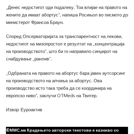
„Денес недостигот оди подалеку. Тоа влијае на правото на
жените да имаат абортус“, напиша Росињол во писмото до
министерот Франсоа Браун.
Според Опсерваторијата за транспарентност на лекови,
недостигот на мизопростол е резултат на „концентрација
на производството“, што би го направило синџирот на
снабдување „ранлив“.
„Одбраната на правото на абортус бара јавен аутсорсинг
на производството на апчиња за абортус. Ова
производство исто така треба да се координира на
европско ниво“, заклучи OTMeds на Твитер.
Извор: Еуроактив
©ММС.мк Крадењето авторски текстови е казниво со