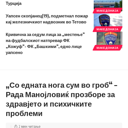
Турција
МАКЕДОНИЈА
Уапсен скопјанец(19), подметнал пожар
кај железничкиот надвозник во Тетово
МАКЕДОНИЈА
Кривична за седум лица за „местење”
на фудбалскиот натпревар ФК
„Кожуф”- ФК „Башкими”, едно лице
МАКЕДОНИЈА
уапсено
„Со едната нога сум во гроб“ –
Рада Манојловиќ прозборе за
здравјето и психичките
проблеми
2 мин читање