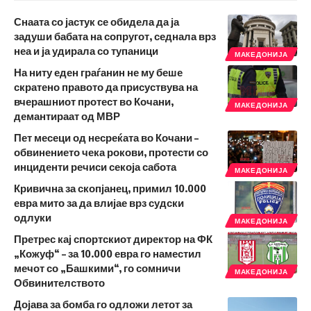
Снаата со јастук се обидела да ја
задуши бабата на сопругот, седнала врз
неа и ја удирала со тупаници
МАКЕДОНИЈА
На ниту еден граѓанин не му беше
скратено правото да присуствува на
вчерашниот протест во Кочани,
МАКЕДОНИЈА
демантираат од МВР
Пет месеци од несреќата во Кочани –
обвинението чека рокови, протести со
инциденти речиси секоја сабота
МАКЕДОНИЈА
Кривична за скопјанец, примил 10.000
евра мито за да влијае врз судски
одлуки
МАКЕДОНИЈА
Претрес кај спортскиот директор на ФК
„Кожуф“ – за 10.000 евра го наместил
мечот со „Башкими“, го сомничи
МАКЕДОНИЈА
Обвинителството
Дојава за бомба го одложи летот за