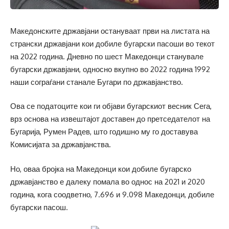
Македонските државјани остануваат први на листата на
странски државјани кои добиле бугарски пасоши во текот
на 2022 година. Дневно по шест Македонци станувале
бугарски државјани, односно вкупно во 2022 година 1992
наши сограѓани станале Бугари по државјанство.
Ова се податоците кои ги објави бугарскиот весник Сега,
врз основа на извештајот доставен до претседателот на
Бугарија, Румен Радев, што годишно му го доставува
Комисијата за државјанства.
Но, оваа бројка на Македонци кои добиле бугарско
државјанство е далеку помала во однос на 2021 и 2020
година, кога соодветно, 7.696 и 9.098 Македонци, добиле
бугарски пасош.