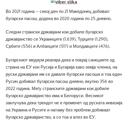
Во 2021 година – секој ден по 21 Македонец добивал
бугарски пасош, додека во 2020 година по 25 дневно.
Следни странски државјани кои добиле бугарско
државјанство се Украинците (1.639), Турците (1.290),
Србите (556) и Албанците (517) и Молдавците (476).
Бугарскиот медиум реагира дека и покрај санкциите од
страна на ЕУ кон Русија и Бугарија како земја членка, на
руски државјани им се давале бугарски пасоши и тоа еден
Русин добивал бугарски пасош дневно, вкупно 356 во
2022 година. Меѓу странските државјани кои добиле
бугарско државјанство има и Белоруси. Весникот
заклучува дека трендот не е променет од руската инвазија
на Украина и Русите и натаму без проблем добиваат
бугарско државјанство, а со тоа и влез во ЕУ.