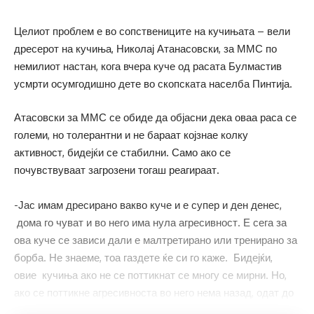
Целиот проблем е во сопствениците на кучињата – вели
дресерот на кучиња, Николај Атанасовски, за ММС по
немилиот настан, кога вчера куче од расата Булмастив
усмрти осумгодишно дете во скопската населба Пинтија.
Атасовски за ММС се обиде да објасни дека оваа раса се
големи, но толерантни и не бараат којзнае колку
активност, бидејќи се стабилни. Само ако се
почувствуваат загрозени тогаш реагираат.
-Јас имам дресирано вакво куче и е супер и ден денес,
дома го чуват и во него има нула агресивност. Е сега за
ова куче се зависи дали е малтретирано или тренирано за
борба. Не знаеме, тоа газдете ќе си го каже. Бидејќи,
овие кучиња ако не се поттикнат се многу се мирни. Но,
ако се поттикне агресивноста во него нема назад, одат до
крај, бестрашни се – вели Атанасовски и додава дека