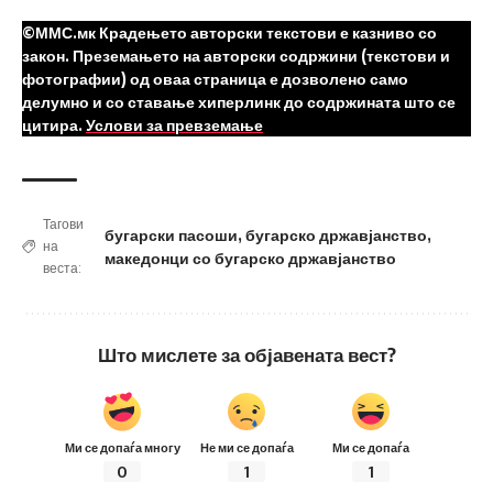
©ММС.мк Крадењето авторски текстови е казниво со
закон. Преземањето на авторски содржини (текстови и
фотографии) од оваа страница е дозволено само
делумно и со ставање хиперлинк до содржината што се
цитира.
Услови за превземање
Тагови
бугарски пасоши
,
бугарско државјанство
,
на
македонци со бугарско државјанство
веста:
Што мислете за објавената вест?
Ми се допаѓа многу
Не ми се допаѓа
Ми се допаѓа
0
1
1