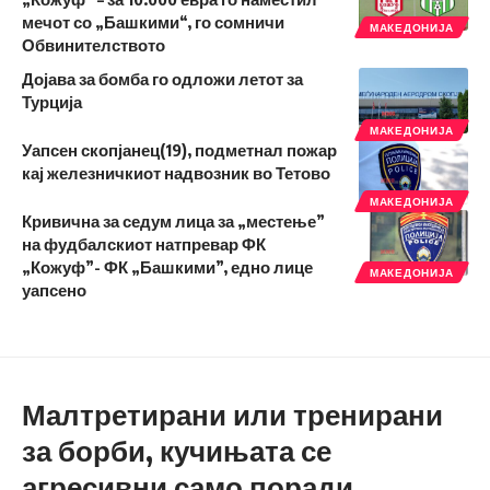
мечот со „Башкими“, го сомничи
МАКЕДОНИЈА
Обвинителството
Дојава за бомба го одложи летот за
Турција
МАКЕДОНИЈА
Уапсен скопјанец(19), подметнал пожар
кај железничкиот надвозник во Тетово
МАКЕДОНИЈА
Кривична за седум лица за „местење”
на фудбалскиот натпревар ФК
„Кожуф”- ФК „Башкими”, едно лице
МАКЕДОНИЈА
уапсено
Малтретирани или тренирани
за борби, кучињата се
агресивни само поради