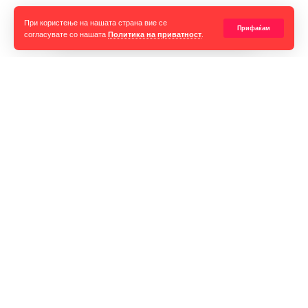
нивната големина може да стаса и до 80 килограми ако е
Прочитај ја целата вест
При користење на нашата страна вие се
машко.
Прифаќам
согласувате со нашата
Политика на приватност
.
Според него за конкретниот случај треба да се види со
газдата.
Горан Гаврилов
“Ние самите мора да се избориме за слободата на говорот,
таа не е секогаш гарантирана, таа борба мора да продолжи до
крај. Секоја власт тежнее да ја ограничи слободата на говорот
и слободата на мислењето но ние како медиуми мораме да го
оневозможиме тоа”
Импресум
Контакт
Маркетинг