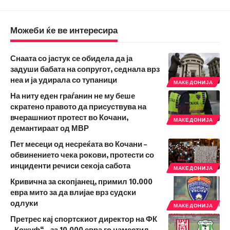
Можеби ќе ве интересира
Снаата со јастук се обидела да ја
задуши бабата на сопругот, седнала врз
неа и ја удирала со тупаници
МАКЕДОНИЈА
На ниту еден граѓанин не му беше
скратено правото да присуствува на
вчерашниот протест во Кочани,
МАКЕДОНИЈА
демантираат од МВР
Пет месеци од несреќата во Кочани –
обвинението чека рокови, протести со
инциденти речиси секоја сабота
МАКЕДОНИЈА
Кривична за скопјанец, примил 10.000
евра мито за да влијае врз судски
одлуки
МАКЕДОНИЈА
Претрес кај спортскиот директор на ФК
„Кожуф“ – за 10.000 евра го наместил