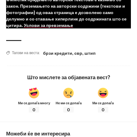
закон. Преземањето на авторски содржини (текстови и
фотографии) од оваа страница е дозволено само
делумно и со ставање хиперлинк до содржината што се
цитира.
Услови за превземање
брзи кредити
,
свр
,
штип
Тагови на веста:
Што мислете за објавената вест?
Ми се допаѓа многу
Не ми се допаѓа
Ми се допаѓа
0
0
0
Можеби ќе ве интересира