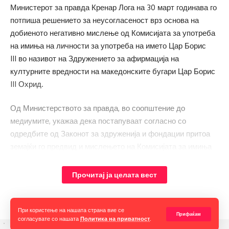
Министерот за правда Кренар Лога на 30 март годинава го
потпиша решението за неусогласеност врз основа на
добиеното негативно мислење од Комисијата за употреба
на имиња на личности за употреба на името Цар Борис
III во називот на Здружението за афирмација на
културните вредности на македонските бугари Цар Борис
III Охрид.
Од Министерството за правда, во соопштение до
медиумите, укажаа дека постапуваат согласно со
одредбите од Законот за здруженија и фондации притоа
земајќи го предвид и мислењето на Комисијата за имиња
на личности, и дека Решението ќе се достави до
Централен регистар на Република Северна Македонија за
Прочитај ја целата вест
понатамошно постапување.
При користење на нашата страна вие се
Прифаќам
согласувате со нашата
Политика на приватност
.