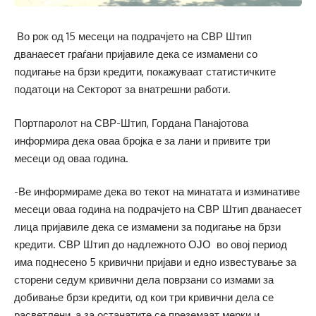
Во рок од 15 месеци на подрачјето на СВР Штип
дванаесет граѓани пријавиле дека се измамени со
подигање на брзи кредити, покажуваат статистичките
податоци на Секторот за внатрешни работи.
Портпаролот на СВР-Штип, Гордана Панајотова
информира дека оваа бројка е за лани и привите три
месеци од оваа година.
-Ве информираме дека во текот на минатата и изминативе
месеци оваа година на подрачјето на СВР Штип дванаесет
лица пријавиле дека се измамени за подигање на брзи
кредити. СВР Штип до надлежното ОЈО во овој период
има поднесено 5 кривични пријави и едно известување за
сторени седум кривични дела поврзани со измами за
добивање брзи кредити, од кои три кривични дела се
расветлени, а за останатите се преземаат мерки и