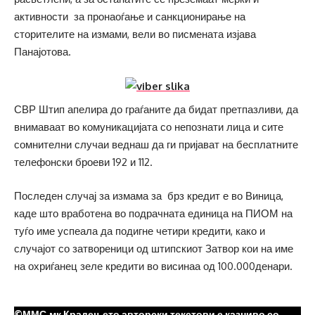
активности за пронаоѓање и санкционирање на
сторителите на измами, вели во писмената изјава
Панајотова.
СВР Штип апелира до граѓаните да бидат претпазливи, да
внимаваат во комуникацијата со непознати лица и сите
сомнителни случаи веднаш да ги пријават на бесплатните
телефонски броеви 192 и 112.
Последен случај за измама за брз кредит е во Виница,
каде што вработена во подрачната единица на ПИОМ на
туѓо име успеала да подигне четири кредити, како и
случајот со затвореници од штипскиот Затвор кои на име
на охриѓанец зеле кредити во висинаа од 100.000денари.
©ММС.мк Крадењето авторски текстови е казниво со