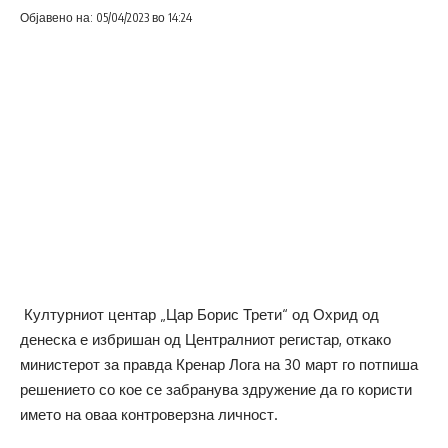
Објавено на: 05/04/2023 во 14:24
Културниот центар „Цар Борис Трети“ од Охрид од
денеска е избришан од Централниот регистар, откако
министерот за правда Кренар Лога на 30 март го потпиша
решението со кое се забранува здружение да го користи
името на оваа контроверзна личност.