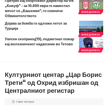
Претрес кај спортскиот директор на ФК
„Кожуф“ – за 10.000 евра го наместил
мечот со „Башкими“, го сомничи
МАКЕДОНИЈА
Обвинителството
Дојава за бомба го одложи летот за
Турција
МАКЕДОНИЈА
Уапсен скопјанец(19), подметнал пожар
кај железничкиот надвозник во Тетово
МАКЕДОНИЈА
Културниот центар „Цар Борис
Трети“ од Охрид избришан од
Централниот регистар
2 мин читање