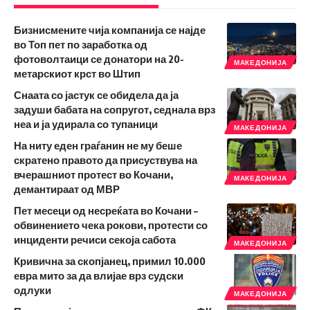
Бизнисмените чија компанија се најде
во Топ пет по заработка од
фотоволтаици се донатори на 20-
МАКЕДОНИЈА
метарскиот крст во Штип
Снаата со јастук се обидела да ја
задуши бабата на сопругот, седнала врз
неа и ја удирала со тупаници
МАКЕДОНИЈА
На ниту еден граѓанин не му беше
скратено правото да присуствува на
вчерашниот протест во Кочани,
МАКЕДОНИЈА
демантираат од МВР
Пет месеци од несреќата во Кочани –
обвинението чека рокови, протести со
инциденти речиси секоја сабота
МАКЕДОНИЈА
Кривична за скопјанец, примил 10.000
евра мито за да влијае врз судски
одлуки
МАКЕДОНИЈА