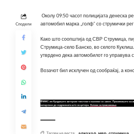
Околу 09:50 часот полицијата денеска р
автомобил марка „голф“ со струмички рег
Сподели
Како што соопштија од СВР Струмица, пиј
Струмица-село Банско, во селото Куклиш
утврдено дека автомобилот го управува с
Возачот бил исклучен од сообраќај, а ко
©ММС.мк Крадењето авторски текстови е казниво со закон. Преземањето на а
хиперлинк до содржината што се цитира.
Услови за превземање
алкохол
,
мвр
,
струмица
Тагови на веста: