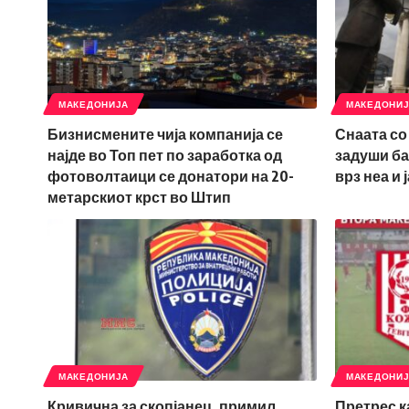
МАКЕДОНИЈА
МАКЕДОНИ
Бизнисмените чија компанија се
Снаата со 
најде во Топ пет по заработка од
задуши ба
фотоволтаици се донатори на 20-
врз неа и 
метарскиот крст во Штип
МАКЕДОНИЈА
МАКЕДОНИ
Кривична за скопјанец, примил
Претрес к