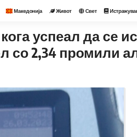
Македонија
Живот
Свет
Истражува
 кога успеал да се и
л со 2,34 промили а