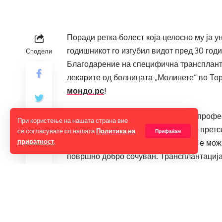
Поради ретка болест која целосно му ја 
годишникот го изгубил видот пред 30 годи
Сподели
Благодарение на специфична трансплантац
лекарите од болницата „Молинете“ во Тор
мондо.рс
!
Тимот хирурзи беше предводен од профес
При користење на нашата страна вие
„Молинете“ и Винченцо Сарникола, претс
се согласувате со нашата
Политика на
Прифаќам
приватност
.
матични клетки. Тој објасни дека не е мож
површно добро сочуван. Трансплантација
мажот повторно да гледа, а операцијата т
„Новината е што ја проширивме трансплан
конјунктивалното склерално ткиво кое иг
трансплантацијата во одредени услови. О