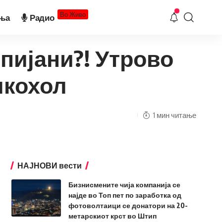
Во Живо
ња
Радио
спијани?! Утрово
лкохол
1 мин читање
НАЈНОВИ вести
Бизнисмените чија компанија се
најде во Топ пет по заработка од
фотоволтаици се донатори на 20-
метарскиот крст во Штип