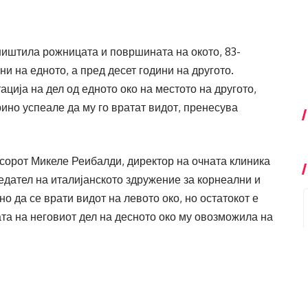
уништила рожницата и површината на окото, 83-
ни на едното, а пред десет години на другото.
ија на дел од едното око на местото на другото,
ино успеале да му го вратат видот, пренесува
орот Микеле Реибалди, директор на очната клиника
едател на италијанското здружение за корнеални и
но да се врати видот на левото око, но остатокот е
та на неговиот дел на десното око му овозможила на
раела четири часа.
тацијата на рожницата на целото око, на
ра фундаментална улога во тоа колку ќе биде успешна
ко кое е слепо, но сепак има функционални аспекти,