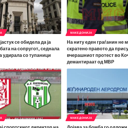
ЈА
МАКЕДОНИЈА
јастук се обидела да ја
На ниту еден граѓанин не 
бата на сопругот, седнала
скратено правото да прис
ја удирала со тупаници
вчерашниот протест во Ко
демантираат од МВР
ЈА
МАКЕДОНИЈА
ај спортскиот директор на
Дојава за бомба го одложи 