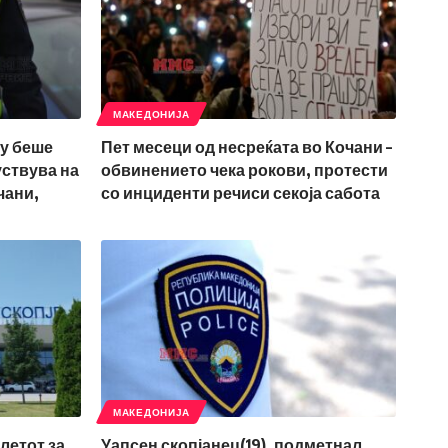
МАКЕДОНИЈА
му беше
Пет месеци од несреќата во Кочани –
уствува на
обвинението чека рокови, протести
чани,
со инциденти речиси секоја сабота
МАКЕДОНИЈА
летот за
Уапсен скопјанец(19), подметнал