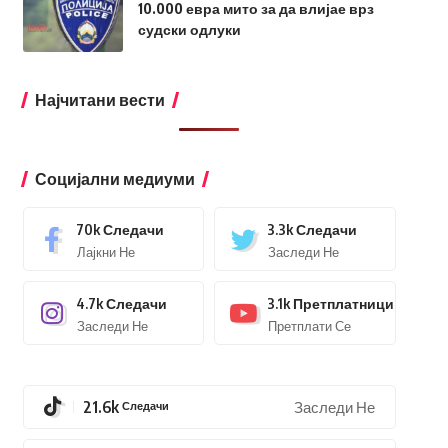
10.000 евра мито за да влијае врз
судски одлуки
Најчитани вести
Социјални медиуми
70k
Следачи
3.3k
Следачи
Лајкни Не
Заследи Не
4.7k
Следачи
3.1k
Претплатници
Заследи Не
Претплати Се
21.6k
Следачи
Заследи Не