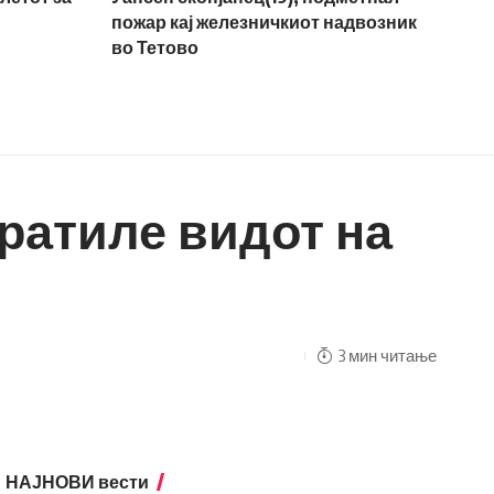
пожар кај железничкиот надвозник
во Тетово
вратиле видот на
3 мин читање
НАЈНОВИ вести