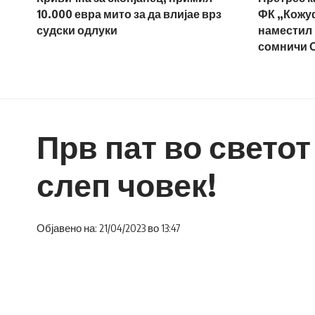
10.000 евра мито за да влијае врз
ФК „Кожуф“
судски одлуки
наместил 
сомничи 
Прв пат во светот
слеп човек!
Објавено на: 21/04/2023 во 13:47