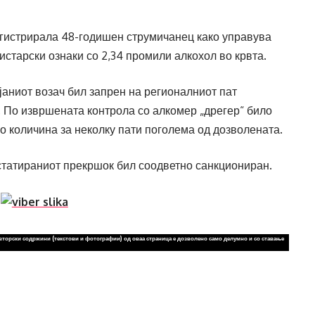
егистрирала 48-годишен струмичанец како управува
истарски ознаки со 2,34 промили алкохол во крвта.
аниот возач бил запрен на регионалниот пат
. По извршената контрола со алкомер „дрегер“ било
о количина за неколку пати поголема од дозволената.
нстатираниот прекршок бил соодветно санкциониран.
вторски содржини (текстови и фотографии) од оваа страница е дозволено само делумно и со ставање