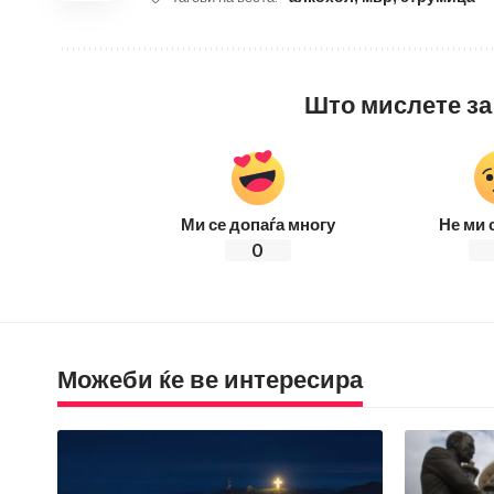
Што мислете за
Ми се допаѓа многу
Не ми 
0
Можеби ќе ве интересира