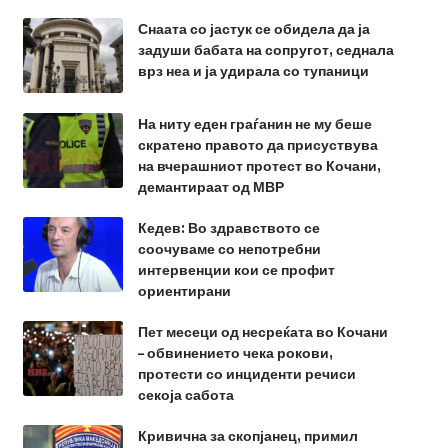
Снаата со јастук се обидела да ја
задуши бабата на сопругот, седнала
врз неа и ја удирала со тупаници
На ниту еден граѓанин не му беше
скратено правото да присуствува
на вчерашниот протест во Кочани,
демантираат од МВР
Кедев: Во здравството се
соочуваме со непотребни
интервенции кои се профит
ориентирани
Пет месеци од несреќата во Кочани
– обвинението чека рокови,
протести со инциденти речиси
секоја сабота
Кривична за скопјанец, примил