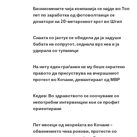
Бизнисмените чија компанија се најде во Топ
пет по заработка од фотоволтаици се
донатори на 20-метарскиот крст во Штип
Снаата со јастук се обидела да ја задуши
бабата на сопругот, седнала врз неа и ја
удирала со тупаници
На ниту еден граѓанин не му беше скратено
правото да присуствува на вчерашниот
протест во Кочани, демантираат од МВР
Кедев: Во здравството се соочуваме со
непотребни интервенции кои се профит
ориентирани
Пет месеци од несреќата во Кочани –
обвинението чека рокови, протести со