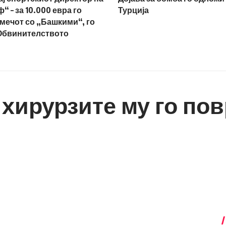
 – за 10.000 евра го
Турција
мечот со „Башкими“, го
Обвинителството
 хирурзите му го по