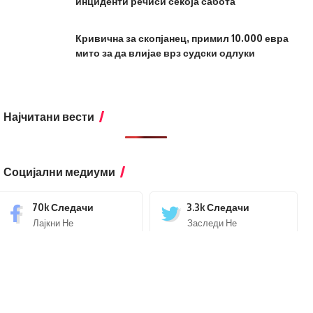
инциденти речиси секоја сабота
Кривична за скопјанец, примил 10.000 евра
мито за да влијае врз судски одлуки
Најчитани вести
Социјални медиуми
70k
Следачи
3.3k
Следачи
Лајкни Не
Заследи Не
4.7k
Следачи
3.1k
Претплатници
Заследи Не
Претплати Се