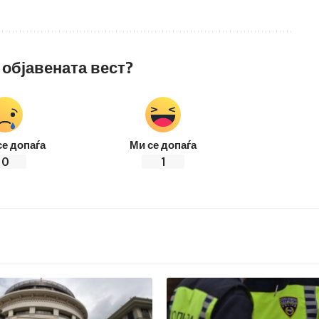
 објавената вест?
се допаѓа
Ми се допаѓа
0
1