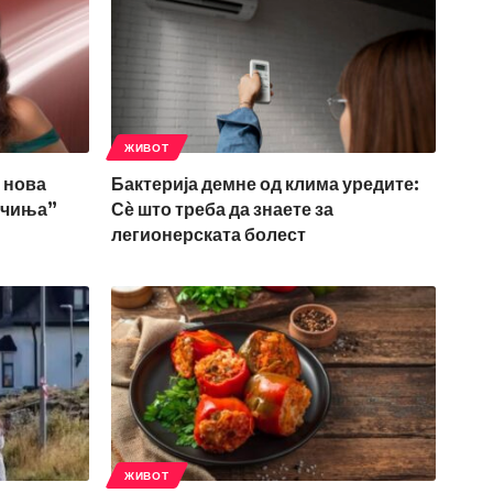
ЖИВОТ
 нова
Бактерија демне од клима уредите:
нчиња”
Сѐ што треба да знаете за
легионерската болест
ЖИВОТ