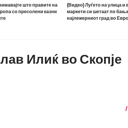
нимавајте што правите на
(Видео) Луѓето на улица и 
ропа со пресолени казни
маркети си шетаат по бањар
ите
најлежерниот град во Евр
лав Илиќ во Скопје