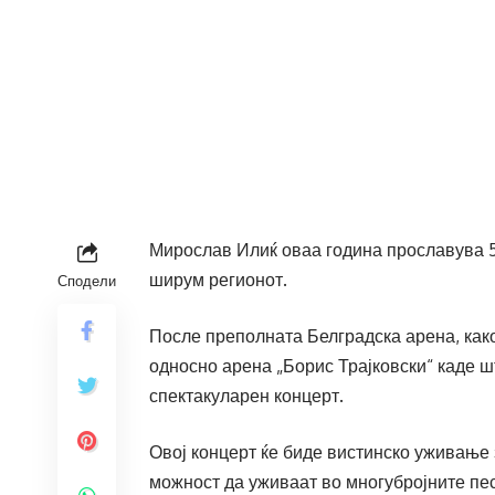
Мирослав Илиќ оваа година прославува 50
ширум регионот.
Сподели
После преполната Белградска арена, како 
односно арена „Борис Трајковски“ каде ш
спектакуларен концерт.
Овој концерт ќе биде вистинско уживање 
можност да уживаат во многубројните пес