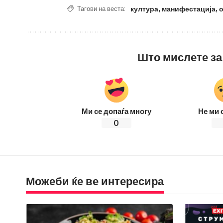
култура
,
манифестација
,
Тагови на веста:
Што мислете за
Ми се допаѓа многу
Не ми 
0
Можеби ќе ве интересира