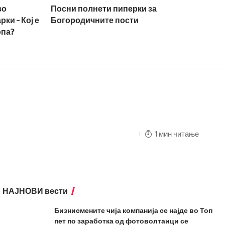
во
Посни полнети пиперки за
ки – Кој е
Богородичните пости
опа?
1 мин читање
НАЈНОВИ вести
Бизнисмените чија компанија се најде во Топ
пет по заработка од фотоволтаици се