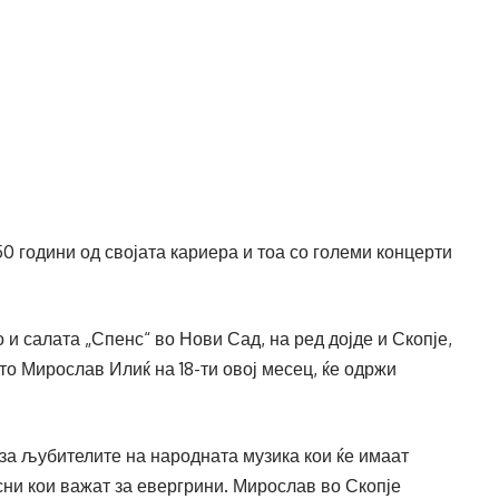
 години од својата кариера и тоа со големи концерти
и салата „Спенс“ во Нови Сад, на ред дојде и Скопје,
то Мирослав Илиќ на 18-ти овој месец, ќе одржи
за љубителите на народната музика кои ќе имаат
ни кои важат за евергрини. Мирослав во Скопје