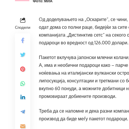
Фото: МИА
Oд доделувањето на „Оскарите“, се чини, 
одат дома со полни раце, бидејќи за сите
Сподели
компанијата „Дистинктив сетс“ на секого
подароци во вредност од 126.000 долари.
Пакетот вклучува јапонски млечни колачи
А, има и необични подароци како – парче 
ноќевања на италијански вулкански остров
липосукција, консултации и третмани со 
вкупно 60 понуди, а можните добитници н
промовираат добиените производи.
Треба да се напомне и дека разни компан
производ да биде меѓу пакетот подароци.