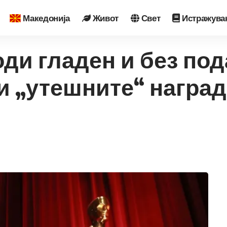
Македонија
Живот
Свет
Истражува
оди гладен и без под
 „утешните“ награди