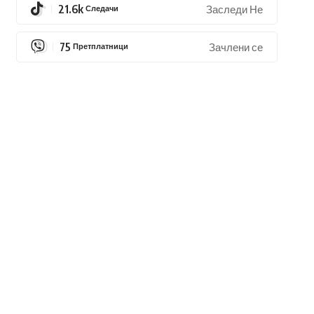
21.6k
Следачи
Заследи Не
75
Претплатници
Зачлени се