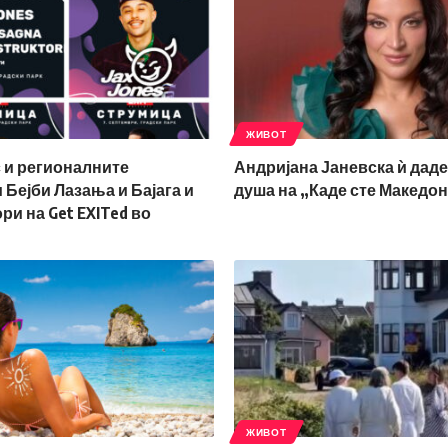
ЖИВОТ
 и регионалните
Андријана Јаневска ѝ даде
Бејби Лазања и Бајага и
душа на „Каде сте Македо
ри на Get EXITed во
ЖИВОТ