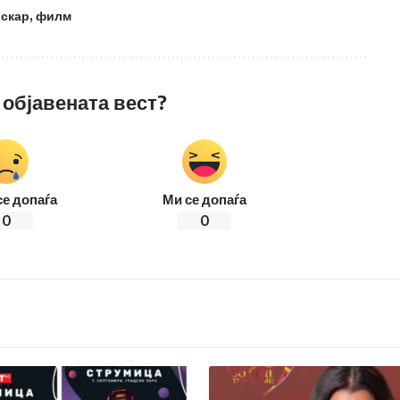
оскар
,
филм
 објавената вест?
се допаѓа
Ми се допаѓа
0
0