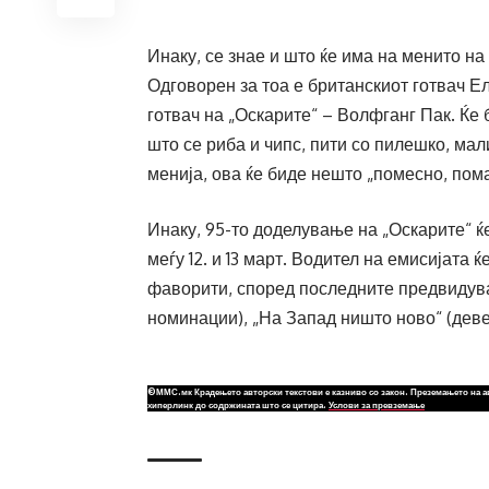
Инаку, се знае и што ќе има на менито н
Одговорен за тоа е британскиот готвач Е
готвач на „Оскарите“ – Волфганг Пак. Ќе
што се риба и чипс, пити со пилешко, мал
менија, ова ќе биде нешто „помесно, пом
Инаку, 95-то доделување на „Оскарите“ ќ
меѓу 12. и 13 март. Водител на емисијата
фаворити, според последните предвидува
номинации), „На Запад ништо ново“ (дев
©ММС.мк Крадењето авторски текстови е казниво со закон. Преземањето на а
хиперлинк до содржината што се цитира.
Услови за превземање