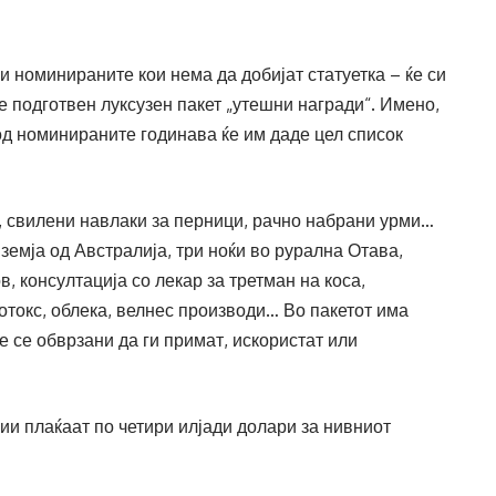
и номинираните кои нема да добијат статуетка – ќе си
 е подготвен луксузен пакет „утешни награди“. Имено,
 од номинираните годинава ќе им даде цел список
, свилени навлаки за перници, рачно набрани урми…
земја од Австралија, три ноќи во рурална Отава,
, консултација со лекар за третман на коса,
ботокс, облека, велнес производи… Во пакетот има
е се обврзани да ги примат, искористат или
ии плаќаат по четири илјади долари за нивниот