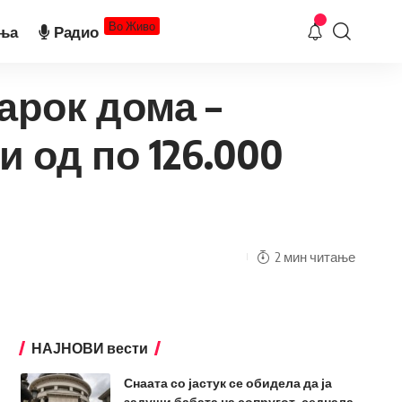
Во Живо
ња
Радио
арок дома –
 од по 126.000
2 мин читање
НАЈНОВИ вести
Снаата со јастук се обидела да ја
задуши бабата на сопругот, седнала