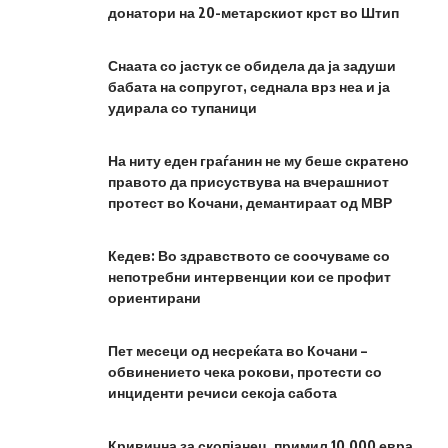
донатори на 20-метарскиот крст во Штип
Снаата со јастук се обидела да ја задуши
бабата на сопругот, седнала врз неа и ја
удирала со тупаници
На ниту еден граѓанин не му беше скратено
правото да присуствува на вчерашниот
протест во Кочани, демантираат од МВР
Кедев: Во здравството се соочуваме со
непотребни интервенции кои се профит
ориентирани
Пет месеци од несреќата во Кочани –
обвинението чека рокови, протести со
инциденти речиси секоја сабота
Кривична за скопјанец, примил 10.000 евра