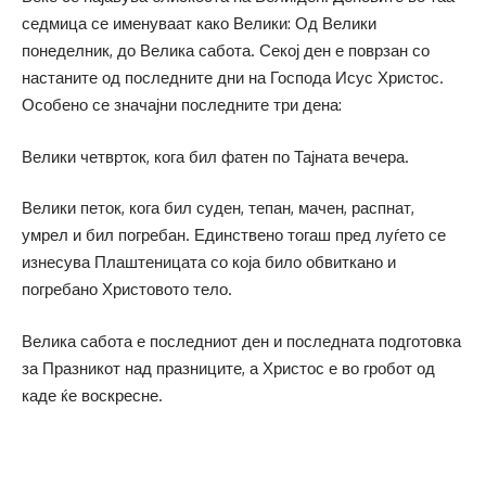
седмица се именуваат како Велики: Од Велики
понеделник, до Велика сабота. Секој ден е поврзан со
настаните од последните дни на Господа Исус Христос.
Особено се значајни последните три дена:
Велики четврток, кога бил фатен по Тајната вечера.
Велики петок, кога бил суден, тепан, мачен, распнат,
умрел и бил погребан. Единствено тогаш пред луѓето се
изнесува Плаштеницата со која било обвиткано и
погребано Христовото тело.
Велика сабота е последниот ден и последната подготовка
за Празникот над празниците, а Христос е во гробот од
каде ќе воскресне.