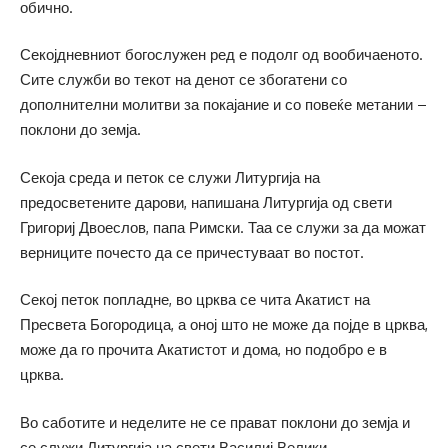
обично.
Секојдневниот богослужен ред е подолг од вообичаеното.
Сите служби во текот на денот се збогатени со
дополнителни молитви за покајание и со повеќе метании –
поклони до земја.
Секоја среда и петок се служи Литургија на
предосветените дарови, напишана Литургија од свети
Григориј Двоеслов, папа Римски. Таа се служи за да можат
верниците почесто да се причестуваат во постот.
Секој петок попладне, во црква се чита Акатист на
Пресвета Богородица, а оној што не може да појде в црква,
може да го прочита Акатистот и дома, но подобро е в
црква.
Во саботите и неделите не се прават поклони до земја и
се служи Литургија на свети Василиј Велики.