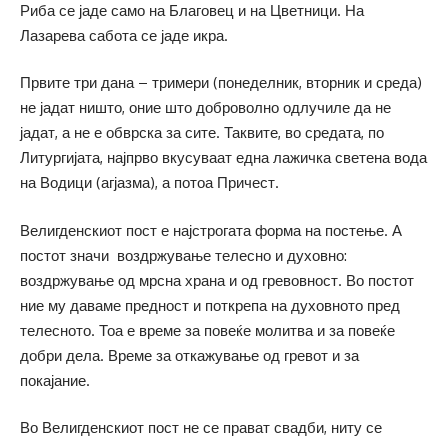
Риба се јаде само на Благовец и на Цветници. На
Лазарева сабота се јаде икра.
Првите три дана – тримери (понеделник, вторник и среда)
не јадат ништо, оние што доброволно одлучиле да не
јадат, а не е обврска за сите. Таквите, во средата, по
Литургијата, најпрво вкусуваат една лажичка светена вода
на Водици (агјазма), а потоа Причест.
Велигденскиот пост е најстрогата форма на постење. А
постот значи воздржување телесно и духовно:
воздржување од мрсна храна и од гревовност. Во постот
ние му даваме предност и поткрепа на духовното пред
телесното. Тоа е време за повеќе молитва и за повеќе
добри дела. Време за откажување од гревот и за
покајание.
Во Велигденскиот пост не се прават свадби, ниту се