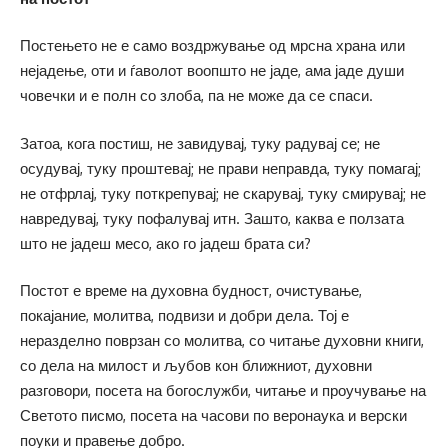
Постењето не е само воздржување од мрсна храна или
нејадење, оти и ѓаволот воопшто не јаде, ама јаде души
човечки и е полн со злоба, па не може да се спаси.
Затоа, кога постиш, не завидувај, туку радувај се; не
осудувај, туку проштевај; не прави неправда, туку помагај;
не отфрлај, туку поткрепувај; не скарувај, туку смирувај; не
навредувај, туку пофалувај итн. Зашто, каква е ползата
што не јадеш месо, ако го јадеш брата си?
Постот е време на духовна будност, очистување,
покајание, молитва, подвизи и добри дела. Тој е
неразделно поврзан со молитва, со читање духовни книги,
со дела на милост и љубов кон ближниот, духовни
разговори, посета на богослужби, читање и проучување на
Светото писмо, посета на часови по веронаука и верски
поуки и правење добро.