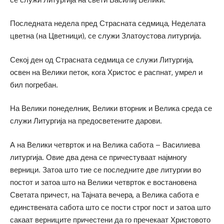
Последната недела пред Страсната седмица, Неделата
цветна (на Цветници), се служи Златоустова литургија.
Секој ден од Страсната седмица се служи Литургија,
освен на Велики петок, кога Христос е распнат, умрел и
бил погребан.
На Велики понеделник, Велики вторник и Велика среда се
служи Литургија на предосветените дарови.
А на Велики четврток и на Велика сабота – Василиева
литургија. Овие два дена се причестуваат најмногу
верници. Затоа што тие се последните две литургии во
постот и затоа што на Велики четврток е востановена
Светата причест, на Тајната вечера, а Велика сабота е
единствената сабота што се пости строг пост и затоа што
сакаат верниците причестени да го пречекаат Христовото