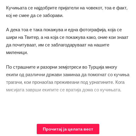
Кучињата се најдобрите пријатели на човекот, тоа е факт,
кој не смее да се заборави.
А дека тоа е така покажува и една фотографија, која се
шири на Твитер, а на која се покажува како, оние кои знаат
да почитуваат, им се заблагодаруваат на нашите
миленици.
По страшните и разорни земјотреси во Турција многу
екипи од различни држави заминаа да помогнат со кучиња
трагачи, кои пронаоѓаа преживеани под урнатините. Кога
мисијата заврши екипите се вратија дома со кучињата.
Прочитај ја целата вест