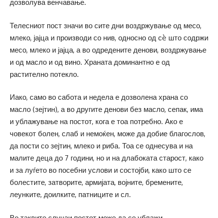
дозволува венчавање.
Телесниот пост значи во сите дни воздржување од месо,
млеко, јајца и производи со нив, односно од сè што содржи
месо, млеко и јајца, а во одредените денови, воздржување
и од масло и од вино. Храната доминантно е од
растително потекло.
Иако, само во сабота и недела е дозволена храна со
масло (зејтин), а во другите денови без масло, сепак, има
и ублажување на постот, кога е тоа потребно. Ако е
човекот болен, слаб и немоќен, може да добие благослов,
да пости со зејтин, млеко и риба. Тоа се однесува и на
малите деца до 7 години, но и на длабоката старост, како
и за луѓето во посебни услови и состојби, како што се
болестите, затворите, армијата, војните, бремените,
леунките, доилките, патниците и сл.
Во таквите случаи постот може да се ублажи.