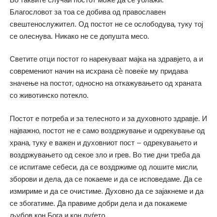
Благословот за тоа се добива од православен
свештенослужител. Од постот не се ослободува, туку тој
се олеснува. Никако не се допушта месо.
Светите отци постот го нарекуваат мајка на здравјето, а и
современиот начин на исхрана сè повеќе му придава
значење на постот, односно на откажувањето од храната
со животинско потекло.
Постот е потреба и за телесното и за духовното здравје. И
најважно, постот не е само воздржување и одрекување од
храна, туку е важен и духовниот пост – одрекувањето и
воздржувањето од секое зло и грев. Во тие дни треба да
се испитаме себеси, да се воздржиме од лошите мисли,
зборови и дела, да се покаеме и да се исповедаме. Да се
измириме и да се очистиме. Духовно да се зајакнеме и да
се збогатиме. Да правиме добри дела и да покажеме
љубов кон Бога и кон луѓето.