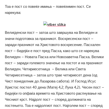
Тоа е пост со повеќе имиња – повеќеимен пост. Се
нарекува:
Велигденски пост – затоа што завршува на Велигден и
значи подготовка за празникот. Воскресенски пост –
заради празникот на Христовото воскресение. Пасхален
пост – бидејќи е пост пред Пасха, како што се нарекува
Велигден – Новата Пасха или Новозаветна Пасха. Велики
пост – заради големото значење на постот и на празникот
Велигден. Четириесетница – Велика или Света
Четириесетница – затоа што трае четириесет дена (од
Чист понеделник до Лазарова сабота). И Господ Исус
Христос постел 40 дена (Матеј 4,2; Лука 4,2). Чесен пост –
бидејќи го опфаќа времето на Христовото распнување на
Чесниот крст. Најдолг пост – според должината на
постењето. Тоа е најдолгиот пост. Најголем пост – според