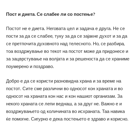
Пост и диета. Се слабее ли со постење?
Постот не е диета. Неговата цел и задача е друга. Не се
пости за да се слабее, туку за да се зајакне духот и за да
се претпочита духовното над телесното. Но, се разбира,
тоа воздржување во текот на постот може да придонесе и
за зацврстување на волјата и за решеноста да се храниме
поумерено и поздраво.
Добро е да се користи разновидна храна и за време на
постот. Сите сме различни во односот кон храната и во
односот на храната кон нас и кон нашиот организам. За
некого храната се лепи веднаш, а за друг не. Важно е и
воздржувањето од количината во исхраната. Таа навика
ќе помогне. Сигурно е дека постењето е здраво и корисно.