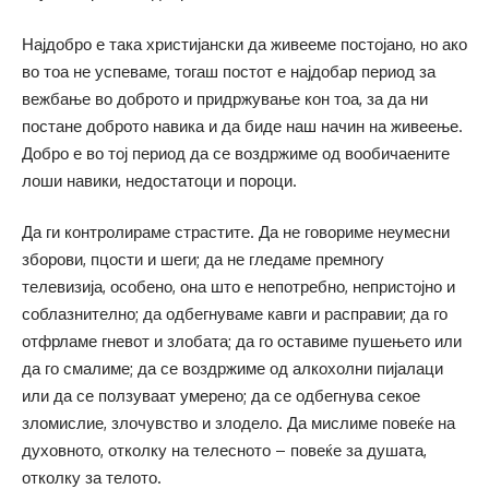
Најдобро е така христијански да живееме постојано, но ако
во тоа не успеваме, тогаш постот е најдобар период за
вежбање во доброто и придржување кон тоа, за да ни
постане доброто навика и да биде наш начин на живеење.
Добро е во тој период да се воздржиме од вообичаените
лоши навики, недостатоци и пороци.
Да ги контролираме страстите. Да не говориме неумесни
зборови, пцости и шеги; да не гледаме премногу
телевизија, особено, она што е непотребно, непристојно и
соблазнително; да одбегнуваме кавги и расправии; да го
отфрламе гневот и злобата; да го оставиме пушењето или
да го смалиме; да се воздржиме од алкохолни пијалаци
или да се ползуваат умерено; да се одбегнува секое
зломислие, злочувство и злодело. Да мислиме повеќе на
духовното, отколку на телесното – повеќе за душата,
отколку за телото.