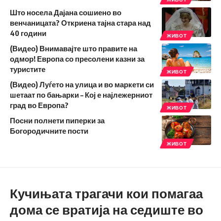
Што носела Дајана сошиено во
венчаницата? Откриена тајна стара над
40 години
ЖИВОТ
(Видео) Внимавајте што правите на
одмор! Европа со пресолени казни за
туристите
ЖИВОТ
(Видео) Луѓето на улица и во маркети си
шетаат по бањарки – Кој е најлежерниот
град во Европа?
ЖИВОТ
Посни полнети пиперки за
Богородичните пости
ЖИВОТ
Кучињата трагачи кои помагаа
дома се вратија на седиште во