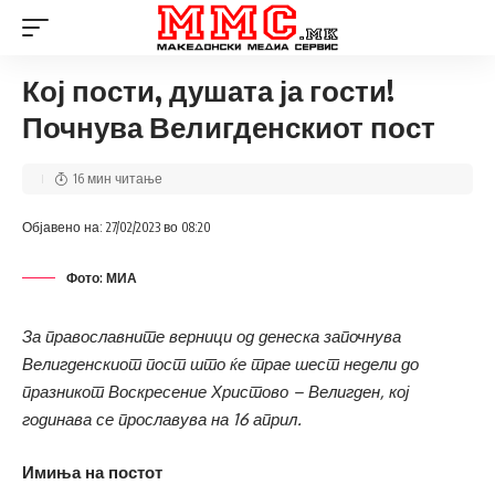
Кој пости, душата ја гости!
Почнува Велигденскиот пост
16 мин читање
Објавено на: 27/02/2023 во 08:20
Фото: МИА
За православните верници од денеска започнува
Велигденскиот пост што ќе трае шест недели до
празникот Воскресение Христово – Велигден, кој
годинава се прославува на 16 април.
Имиња на постот