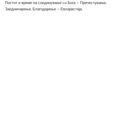
Постот е време на соединување со Бога – Причестување,
Заедничарење, Благодарење – Евхаристија.