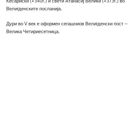
Кесариски (+340г.) и свети Атанасиј Велики (+373г.) во
Велигденските посланија.
Дури во V век е оформен сегашниов Велигденски пост –
Велика Четириесетница.