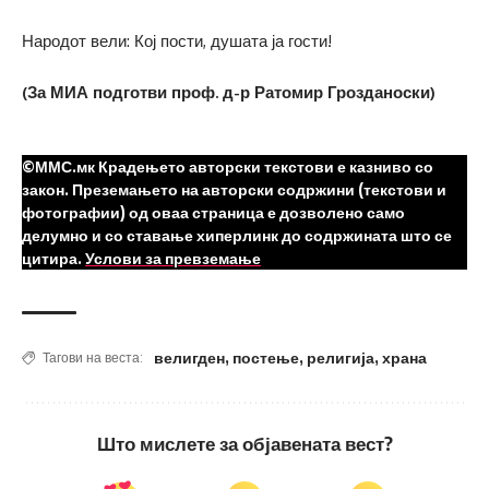
Народот вели: Кој пости, душата ја гости!
(За МИА подготви проф. д-р Ратомир Грозданоски)
©ММС.мк Крадењето авторски текстови е казниво со
закон. Преземањето на авторски содржини (текстови и
фотографии) од оваа страница е дозволено само
делумно и со ставање хиперлинк до содржината што се
цитира.
Услови за превземање
велигден
,
постење
,
религија
,
храна
Тагови на веста:
Што мислете за објавената вест?