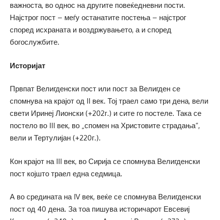
важноста, во однос на другите повеќедневни пости.
Најстрог пост – меѓу останатите постења – најстрог
според исхраната и воздржувањето, а и според
богослужбите.
Историјат
Првпат Велигденски пост или пост за Велигден се
спомнува на крајот од II век. Тој траел само три дена, вели
свети Иринеј Лионски (+202г.) и сите го постеле. Така се
постело во III век, во „спомен на Христовите страдања“,
вели и Тертулијан (+220г.).
Кон крајот на III век, во Сирија се спомнува Велигденски
пост којшто траел една седмица.
А во средината на IV век, веќе се спомнува Велигденски
пост од 40 дена. За тоа пишува историчарот Евсевиј