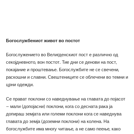
Богослужбениот живот во постот
Богослужението во Велигденскиот пост е различно од
секојдневното, вон постот. Тие дни се денови на пост,
покајание и проштевање. Богослужбите не се свечени,
раскошни и славни. Свештениците се облечени во темни и
црни одежди.
Се прават поклони со наведнување на главата до појасот
– мали (допојасни) поклони, кога со десната рака ја
допираш земјата или големи поклони кога се наведнува
главата до земја (доземни поклони) на колена. На
богослужбите има многу читање, а не само пеење, како