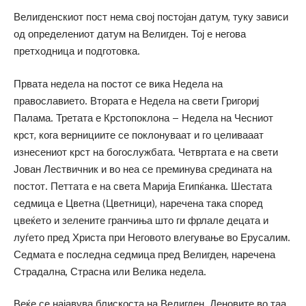
Велигденскиот пост нема свој постојан датум, туку зависи
од определениот датум на Велигден. Тој е негова
претходница и подготовка.
Првата недела на постот се вика Недела на
православието. Втората е Недела на свети Григориј
Палама. Третата е Крстопоклона – Недела на Чесниот
крст, кога вернициите се поклонуваат и го целивааат
изнесениот крст на богослужбата. Четвртата е на свети
Јован Лествичник и во неа се преминува средината на
постот. Петтата е на света Марија Египќанка. Шестата
седмица е Цветна (Цветници), наречена така според
цвеќето и зелените гранчиња што ги фрлале децата и
луѓето пред Христа при Неговото влегување во Ерусалим.
Седмата е последна седмица пред Велигден, наречена
Страдална, Страсна или Велика недела.
Веќе се најавува блискоста на Велигден. Деновите во таа