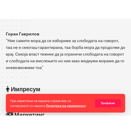
Горан Гаврилов
“Ние самите мора да се избориме за слободата на говорот,
таа не е секогаш гарантирана, таа борба мора да продолжи до
крај. Секоја власт тежнее да ја ограничи слободата на говорот
и слободата на мислењето но ние како медиуми мораме да го
оневозможиме тоа”
Импресум
Но, во знак на благодарност за несебичната помош
авиокомпанијата „Turkish Airlines“ не дозволи кучињата да
Контакт
При користење на нашата страна вие се
Прифаќам
се возат кон дома кај багажот, туку достоинствено ги
согласувате со нашата
Политика на приватност
.
испрати дома.
Маркетинг
Услови за превземање
Zahvalnost