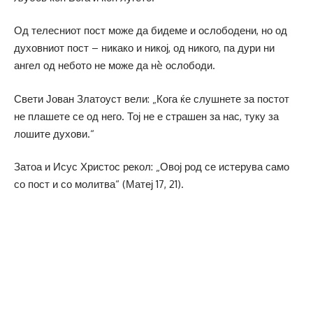
Од телесниот пост може да бидеме и ослободени, но од
духовниот пост – никако и никој, од никого, па дури ни
ангел од небото не може да нè ослободи.
Свети Јован Златоуст вели: „Кога ќе слушнете за постот
не плашете се од него. Тој не е страшен за нас, туку за
лошите духови.“
Затоа и Исус Христос рекол: „Овој род се истерува само
со пост и со молитва“ (Матеј 17, 21).