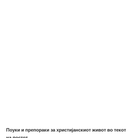
Поуки и препораки за христијанскиот живот во текот
на постот