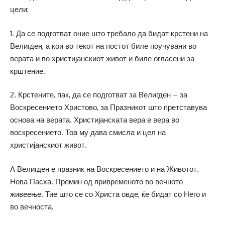
цели:
1. Да се подготват оние што требало да бидат крстени на
Велигден, а кои во текот на постот биле поучувани во
верата и во христијанскиот живот и биле огласени за
крштение.
2. Крстените, пак, да се подготват за Велигден – за
Воскресението Христово, за Празникот што претставува
основа на верата. Христијанската вера е вера во
воскресението. Тоа му дава смисла и цел на
христијанскиот живот.
А Велигден е празник на Воскресението и на Животот.
Нова Пасха. Премин од привременото во вечното
живеење. Тие што се со Христа овде, ќе бидат со Него и
во вечноста.