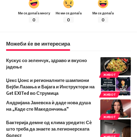
Ми се допаѓа многу
Не ми се допаѓа
Ми се допаѓа
0
0
0
Можеби ќе ве интересира
Кускус со зеленчук, здраво и вкусно
јадење
ЖИВОТ
Џекс Џонс и регионалните шампиони
Бејби Лазања и Бајага и Инструктори на
Get EXITed во Струмица
ЖИВОТ
Андријана Јаневска ѝ даде нова душа
на „Каде сте Македончиња”
ЖИВОТ
Бактерија демне од клима уредите: Сѐ
што треба да знаете за легионерската
болест
ЖИВОТ