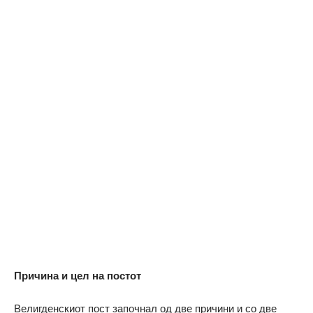
Причина и цел на постот
Велигденскиот пост започнал од две причини и со две