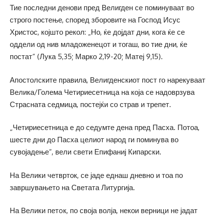
Тие последни денови пред Велигден се поминуваат во
строго постење, според зборовите на Господ Исус
Христос, којшто рекол: „Но, ќе дојдат дни, кога ќе се
оддели од нив младоженецот и тогаш, во тие дни, ќе
постат“ (Лука 5,35; Марко 2,19-20; Матеј 9,15).
Апостолските правила, Велигденскиот пост го нарекуваат
Велика/Голема Четириесетница на која се надоврзува
Страсната седмица, постејќи со страв и трепет.
„Четириесетница е до седумте дена пред Пасха. Потоа,
шесте дни до Пасха целиот народ ги поминува во
сувојадење“, вели свети Епифаниј Кипарски.
На Велики четврток, се јаде еднаш дневно и тоа по
завршувањето на Светата Литургија.
На Велики петoк, по своја волја, некои верници не јадат