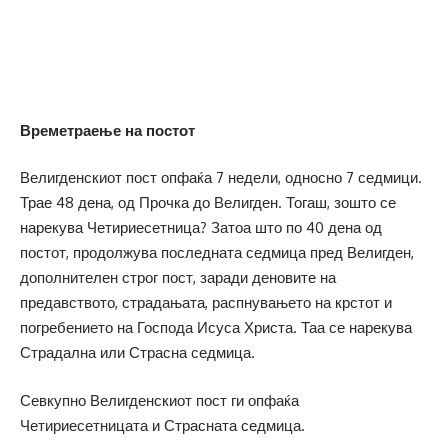
Времетраење на постот
Велигденскиот пост опфаќа 7 недели, односно 7 седмици.
Трае 48 дена, од Прочка до Велигден. Тогаш, зошто се
нарекува Четириесетница? Затоа што по 40 дена од
постот, продолжува последната седмица пред Велигден,
дополнителен строг пост, заради деновите на
предавството, страдањата, распнувањето на крстот и
погребението на Господа Исуса Христа. Таа се нарекува
Страдална или Страсна седмица.
Севкупно Велигденскиот пост ги опфаќа
Четириесетницата и Страсната седмица.