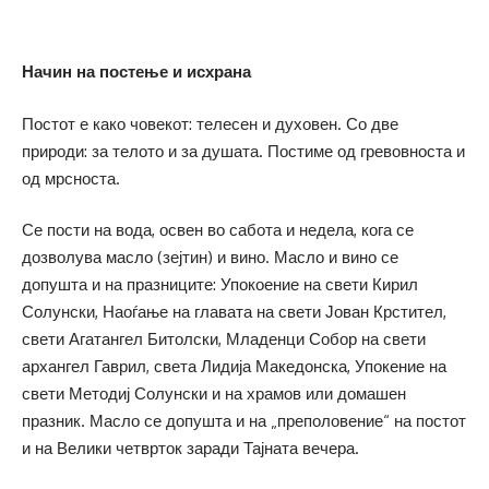
Начин на постење и исхрана
Постот е како човекот: телесен и духовен. Со две
природи: за телото и за душата. Постиме од гревовноста и
од мрсноста.
Се пости на вода, освен во сабота и недела, кога се
дозволува масло (зејтин) и вино. Масло и вино се
допушта и на празниците: Упокоение на свети Кирил
Солунски, Наоѓање на главата на свети Јован Крстител,
свети Агатангел Битолски, Младенци Собор на свети
архангел Гаврил, света Лидија Македонска, Упокение на
свети Методиј Солунски и на храмов или домашен
празник. Масло се допушта и на „преполовение“ на постот
и на Велики четврток заради Тајната вечера.