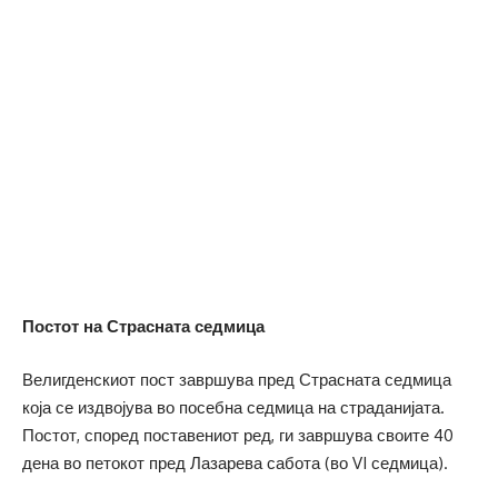
Постот на Страсната седмица
Велигденскиот пост завршува пред Страсната седмица
која се издвојува во посебна седмица на страданијата.
Постот, според поставениот ред, ги завршува своите 40
дена во петокот пред Лазарева сабота (во VI седмица).