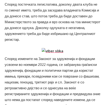
Според постечката легислатива, доколку двата клуба не
го сменат името, треба да заседава владината Комисија и
да донесе став, што потоа треба да биде доставен до
Министерството за правда и врз основа на тоа министерот
да донесе одлука. Доколку одлуката е негативна,
здружението треба да биде избришано од Централниот
регистар.
Според измените на Законот за здруженија и фондации
усвоени во ноември 2022 година, се забранува граѓански
здруженија, фондации и политички партии да користат
имиња, прекари, псевдоними кои се поврзани со фашизам,
нацизам, геноцид, третиот рајх и сл. Законот е со
ретроактивно дејство и се однесува на веќе
регистрираните здруженија и фондации и предвидува оние
што нема да постапат според наведените измени, да се