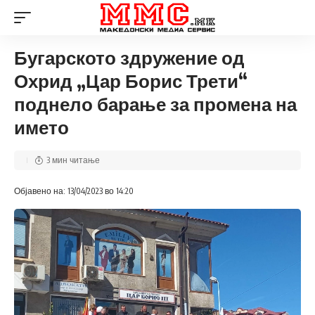
Бугарското здружение од
Охрид „Цар Борис Трети“
поднело барање за промена на
името
3 мин читање
Објавено на: 13/04/2023 во 14:20