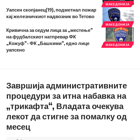
МАКЕДОНИЈА
Уапсен скопјанец(19), подметнал пожар
кај железничкиот надвозник во Тетово
МАКЕДОНИЈА
Кривична за седум лица за „местење”
на фудбалскиот натпревар ФК
„Кожуф”- ФК „Башкими”, едно лице
МАКЕДОНИЈА
уапсено
Завршија административните
процедури за итна набавка на
„трикафта“, Владата очекува
лекот да стигне за помалку од
месец