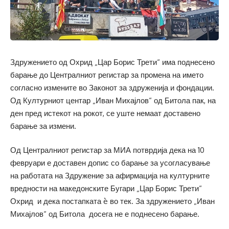
Здружението од Охрид „Цар Борис Трети“ има поднесено
барање до Централниот регистар за промена на името
согласно измените во Законот за здруженија и фондации.
Од Културниот центар „Иван Михајлов“ од Битола пак, на
ден пред истекот на рокот, се уште немаат доставено
барање за измени.
Од Централниот регистар за МИА потврдија дека на 10
февруари е доставен допис со барање за усогласување
на работата на Здружение за афирмација на културните
вредности на македонските Бугари „Цар Борис Трети“
Охрид и дека постапката è во тек. За здружението „Иван
Михајлов“ од Битола досега не е поднесено барање.