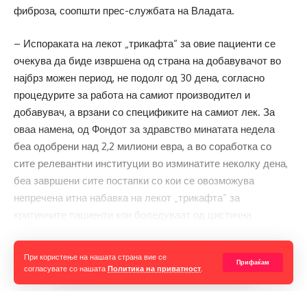
фиброза, соопшти прес-службата на Владата.
– Испораката на лекот „трикафта“ за овие пациенти се
очекува да биде извршена од страна на добавувачот во
најбрз можен период, не подолг од 30 дена, согласно
процедурите за работа на самиот производител и
добавувач, а врзани со спецификите на самиот лек. За
оваа намена, од Фондот за здравство минатата недела
беа одобрени над 2,2 милиони евра, а во соработка со
сите релевантни институции во изминатите неколку дена,
беа завршени сите постапки со кои се овозможува
непречена итна набавка на лекот „трикафта“ за
критичните пациенти кои боледуваат од цистична
фиброза, пишува во соопштението.
Прочитај ја целата вест
При користење на нашата страна вие се
Дополнително во текот на денешниот ден во Владата ќе
Прифаќам
согласувате со нашата
Политика на приватност
.
се одржи втор состанок на посебното тело во кое се
директно вклучени и институциите и претставници од