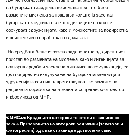
на бугарската заедница во земјава при што биле
размените мислења за прашања коишто ја засегаат
бугарската заедница овде, предизвиците со кои се
соочуваат здруженијата, како и можностите за подиректна
и поинтензивна соработка со државата.
-На средбата беше изразено задоволство од директниот
пристап во размената на мислења, како и интенцијата за
повторна средба и засилена динамика на комуникација, со
цел подиректно вклучување на бугарската заедница и
здруженијата кои нив ги претставуваат во рамките на
редовната соработка на државата со граѓанскиот сектор,
информираа од МНР.
©ММС.мк Крадењето авторски текстови е казниво со
закон. Преземањето на авторски содржини (текстови и
фотографии) од оваа страница е дозволено само