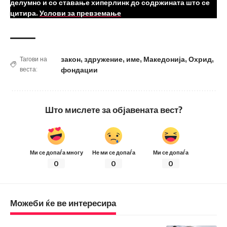
делумно и со ставање хиперлинк до содржината што се
цитира.
Услови за превземање
закон
,
здружение
,
име
,
Македонија
,
Охрид
,
Тагови на
веста:
фондации
Што мислете за објавената вест?
Ми се допаѓа многу
Не ми се допаѓа
Ми се допаѓа
0
0
0
Можеби ќе ве интересира