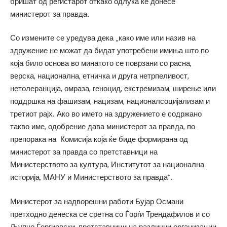
бришат од регистарот откако одлука ќе донесе
министерот за правда.
Со измените се уредува дека „како име или назив на
здружение не можат да бидат употребени имиња што по
која било основа во минатото се поврзани со расна,
верска, национална, етничка и друга нетрпеливост,
нетолеранција, омраза, геноцид, екстремизам, ширење или
поддршка на фашизам, нацизам, националсоцијализам и
третиот рајх. Ако во името на здружението е содржано
такво име, одобрение дава министерот за правда, по
препорака на Комисија која ќе биде формирана од
министерот за правда со претставници на
Министерството за култура, Институтот за национална
историја, МАНУ и Министерството за правда“.
Министерот за надворешни работи Бујар Османи
претходно денеска се сретна со Ѓорѓи Трендафилов и со
Љупчо Ѓоргиевски, претставници на различни организации