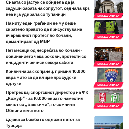
Снаата со јастук се обидела да ја
задуши бабата на сопругот, седнала врз
неа и ја удирала со тупаници
МАКЕДОНИЈА
На ниту еден граѓанин не му беше
скратено правото да присуствува на
вчерашниот протест во Кочани,
МАКЕДОНИЈА
демантираат од МВР
Пет месеци од несреќата во Кочани –
обвинението чека рокови, протести со
инциденти речиси секоја сабота
МАКЕДОНИЈА
Кривична за скопјанец, примил 10.000
евра мито за да влијае врз судски
одлуки
МАКЕДОНИЈА
Претрес кај спортскиот директор на ФК
„Кожуф“ – за 10.000 евра го наместил
мечот со „Башкими“, го сомничи
МАКЕДОНИЈА
Обвинителството
Дојава за бомба го одложи летот за
Турција